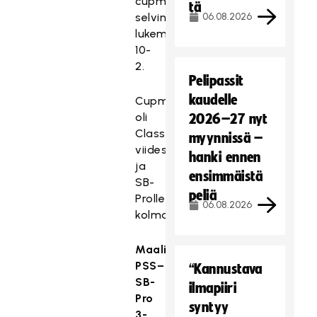
cupmestaruutensa
tä
s
selvin
06.08.2026
ä
lukemin
l
10-
t
2.
T
ö
Pelipassit
ä
o
kaudelle
Cupmestaruus
m
n
oli
2026–27 nyt
ä
e
Classicille
s
myynnissä –
s
viides
i
hanki ennen
t
ja
s
e
ensimmäistä
SB-
ä
t
peliä
Prolle
l
06.08.2026
t
kolmas.
t
y
ö
,
Maalikooste
o
k
PSS–
n
“Kannustava
o
SB-
e
ilmapiiri
s
Pro
s
k
syntyy
3-
t