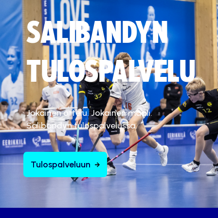
Hyväksy markkinointievästeet
SALIBANDYN
TULOSPALVELU
Jokainen ottelu. Jokainen maali.
Salibandyn tulospalvelussa.
Tulospalveluun