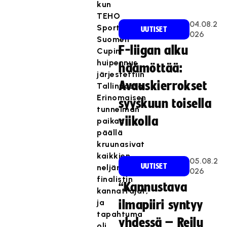
kun
TEHO
04.08.2
Sport
UUTISET
026
Suomen
F-liigan alku
Cupin
huipennus
häämöttää:
järjestettiin
Avauskierrokset
Tallinnassa.
Erinomaisen
syyskuun toisella
tunnelman
viikolla
paikan
päällä
kruunasivat
kaikkien
05.08.2
UUTISET
neljän
026
finalistin
“Kannustava
kannattajat,
ja
ilmapiiri syntyy
tapahtuma
yhdessä – Reilu
oli