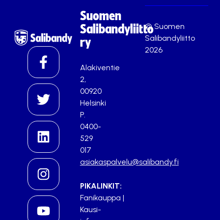
Suomen
© Suomen
Salibandyliitto
Salibandyliitto
ry
2026
Alakiventie
2,
00920
Helsinki
P.
0400-
529
017
asiakaspalvelu@salibandy.fi
PIKALINKIT:
Fanikauppa
|
Kausi-