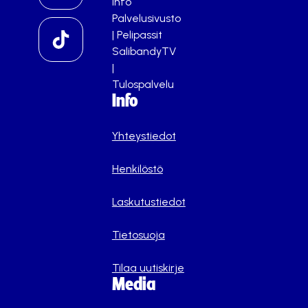
info
Palvelusivusto
|
Pelipassit
SalibandyTV
|
Tulospalvelu
Info
Yhteystiedot
Henkilöstö
Laskutustiedot
Tietosuoja
Tilaa uutiskirje
Media