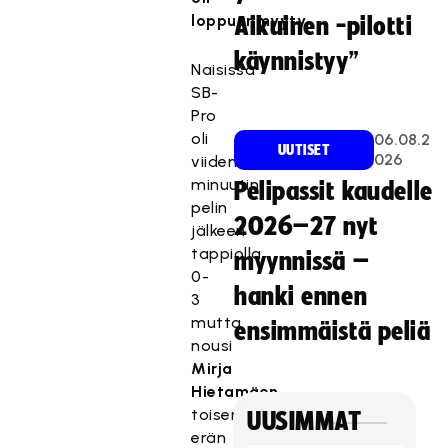
loppuunmyyty.
Aikuinen -pilotti
käynnistyy”
Naisissa
SB-
Pro
oli
06.08.2
UUTISET
026
viiden
minuutin
Pelipassit kaudelle
pelin
2026–27 nyt
jälkeen
tappiolla
myynnissä –
0-
hanki ennen
3
mutta
ensimmäistä peliä
nousi
Mirja
Hietamäen
toisen
UUSIMMAT
erän