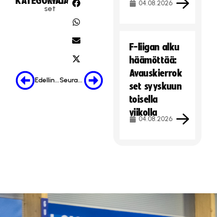
KATEGORIA:
JAA:
04.08.2026
r
set
e
k
v
k
ä
i
s
F-liigan alku
n
t
häämöttää:
o
e
i
Avauskierrok
i
Edellinen
Seuraava
n
set syyskuun
t
t
ä
toisella
i
.
viikolla
e
04.08.2026
Hyväksy markkinointievästeet
v
ä
s
t
e
i
t
ä
.