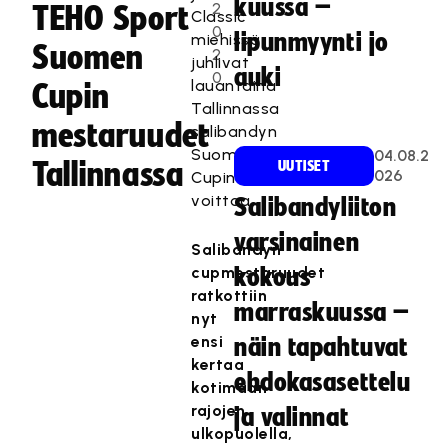
kuussa –
2
TEHO Sport
Classic
0
lipunmyynti jo
miehissä
Suomen
2
juhlivat
auki
0
lauantaina
Cupin
Tallinnassa
mestaruudet
salibandyn
Suomen
04.08.2
Tallinnassa
UUTISET
026
Cupin
voittoa.
Salibandyliiton
varsinainen
Salibandyn
cupmestaruudet
kokous
ratkottiin
marraskuussa –
nyt
ensi
näin tapahtuvat
kertaa
ehdokasasettelu
kotimaan
rajojen
ja valinnat
ulkopuolella,