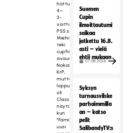
hattutempulla
Suomen
4–
Cupin
3-
voittoon
ilmoittautumi
PSS:stä.
saikaa
Miehissä
jatkettu 16.8.
teki
asti – vielä
cupfinaalin
ehtii mukaan
avausmaalin
07.08.2026
Nokian
KrP,
mutta
loppu
Syksyn
oli
turnausvilske
T
Classicin
parhaimmilla
ä
näytöstä,
m
an – katso
kun
ä
pelit
"Family"
s
uusi
SalibandyTV:s
i