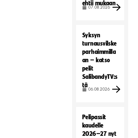
ehtii mukaan
07.08.2026
Syksyn
turnausvilske
parhaimmilla
an – katso
pelit
SalibandyTV:s
tä
06.08.2026
Pelipassit
kaudelle
2026–27 nyt