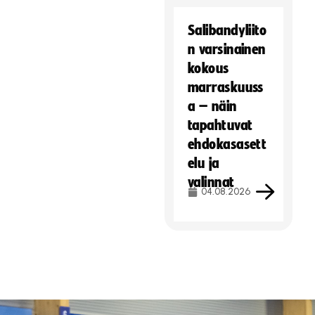
Salibandyliito
n varsinainen
kokous
marraskuuss
a – näin
tapahtuvat
ehdokasasett
elu ja
valinnat
04.08.2026