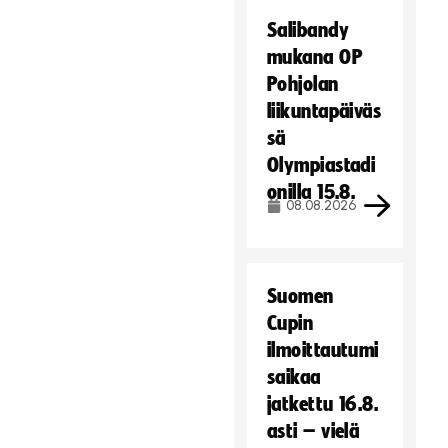
Salibandy
mukana OP
Pohjolan
liikuntapäiväs
sä
Olympiastadi
onilla 15.8.
08.08.2026
Suomen
Cupin
ilmoittautumi
saikaa
jatkettu 16.8.
asti – vielä