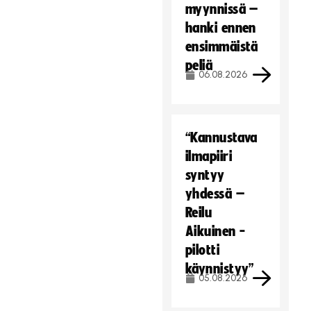
myynnissä –
hanki ennen
ensimmäistä
peliä
06.08.2026
“Kannustava
ilmapiiri
syntyy
yhdessä –
Reilu
Aikuinen -
pilotti
käynnistyy”
05.08.2026