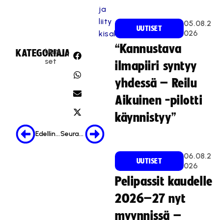
ja
liity
05.08.2
UUTISET
026
kisakatsomoon
“Kannustava
Uuti
KATEGORIA:
JAA:
set
ilmapiiri syntyy
yhdessä – Reilu
Aikuinen -pilotti
käynnistyy”
Edellinen
Seuraava
06.08.2
UUTISET
026
Pelipassit kaudelle
2026–27 nyt
myynnissä –