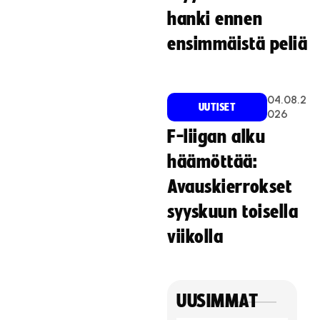
hanki ennen
ensimmäistä peliä
04.08.2
UUTISET
026
F-liigan alku
häämöttää:
Avauskierrokset
syyskuun toisella
viikolla
UUSIMMAT