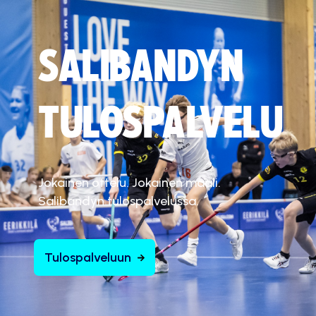
SALIBANDYN
TULOSPALVELU
Jokainen ottelu. Jokainen maali.
Salibandyn tulospalvelussa.
Tulospalveluun