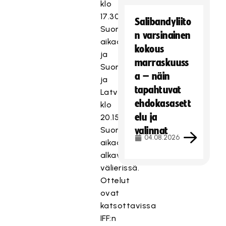
klo
17.30
Salibandyliito
Suomen
n varsinainen
aikaa
kokous
ja
marraskuuss
Suomi
a – näin
ja
tapahtuvat
Latvia
ehdokasasett
klo
elu ja
20.15
Suomen
valinnat
04.08.2026
aikaa
alkavissa
välierissä.
Ottelut
ovat
katsottavissa
IFF:n