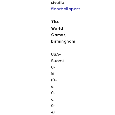
sivuilla
floorball.sport
The
World
Games,
Birmingham
USA-
Suomi
0-
16
(0-
6,
0-
6,
0-
4)