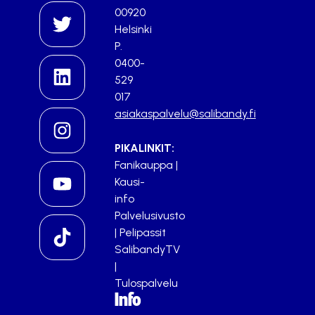
00920
Helsinki
P.
0400-
529
017
asiakaspalvelu@salibandy.fi
PIKALINKIT:
Fanikauppa
|
Kausi-
info
Palvelusivusto
|
Pelipassit
SalibandyTV
|
Tulospalvelu
Info