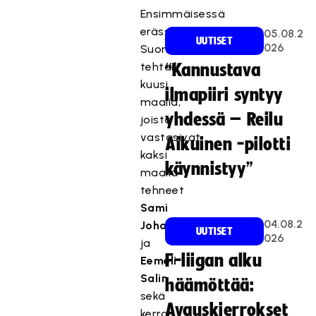
Ensimmäisessä
erässä
05.08.2
UUTISET
026
Suomi
tehtaili
“Kannustava
kuusi
ilmapiiri syntyy
maalia,
yhdessä – Reilu
joista
vastasivat
Aikuinen -pilotti
kaksi
käynnistyy”
maalia
tehneet
Sami
04.08.2
Johansson
UUTISET
026
ja
F-liigan alku
Eemeli
Salin
häämöttää:
sekä
Avauskierrokset
kerran