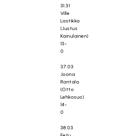
31.31
Ville
Lastikka
(Justus
Kainulainen)
13-
T
0
ä
m
37.03
ä
Joona
s
Rantala
i
(Otto
s
Lehkosuo)
ä
14-
l
0
t
ö
38.03
o
n
Eetu