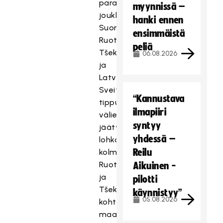
parasta
myynnissä –
joukkuetta:
hanki ennen
Suomi,
ensimmäistä
Ruotsi,
peliä
Tšekki
06.08.2026
ja
Latvia.
Sveitsi
“Kannustava
tippui
ilmapiiri
välieristä
syntyy
jäätyään
yhdessä –
lohkonsa
Reilu
kolmanneksi.
Ruotsi
Aikuinen -
ja
pilotti
Tšekki
käynnistyy”
05.08.2026
kohtaavat
maanantaina