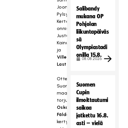
Joonas
Salibandy
Pylsy.
mukana OP
Kertaalleen
Pohjolan
onnistuivat
liikuntapäiväs
Justus
sä
Kainulainen
Olympiastadi
ja
onilla 15.8.
Ville
08.08.2026
Lastikka.
Ottelussa
Suomen
Suomen
Cupin
maalilla
ilmoittautumi
torjuneelle
Oskari
saikaa
Fäldenille
jatkettu 16.8.
kertyi
asti – vielä