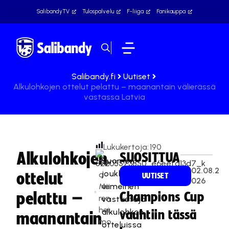
SalibandyTV
Tulospalvelu
F-liiga
Fanikauppa
Salibandy.fi
Uutiset
Alkulohkojen ottelut pelattu – maanantain välierässä
vastassa Latvia
Lukukertoja:
190
Alkulohkojen
SUOSITTUA
Suomen
Ter
02.08.2
joukkueen
ottelut
o
UUTISET
026
Me
viimeinen
pelattu –
Champions Cup
ren
vastustaja
hei
alkulohkon
vauhtiin tässä
maanantain
mo
otteluissa