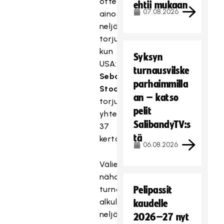
ottelussa
ehtii mukaan
07.08.2026
ainoastaan
neljä
torjuntaa,
kun
Syksyn
USA:n
turnausvilske
Sebastian
parhaimmilla
Stocklille
an – katso
torjui
pelit
yhteensä
SalibandyTV:s
37
tä
kertaa.
06.08.2026
Välierissä
nähdään
turnauksen
Pelipassit
alkulohkojen
kaudelle
neljä
2026–27 nyt