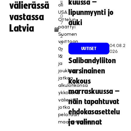
kuussa –
11
välierässä
oli
.
lipunmyynti jo
USA.
vastassa
0
Ottelun
auki
7
Latvia
päättyi
.
Suomen
2
voittoon
0
04.08.2
0-
UUTISET
2
026
16
2
Salibandyliiton
ja
varsinainen
joukkue
jatkaa
kokous
alkulohkonsa
marraskuussa –
ykkösenä
välieriin,
näin tapahtuvat
jotka
ehdokasasettelu
pelataan
ja valinnat
maanantaina.