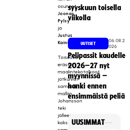
osuneet
syyskuun toisella
Joonas
viikolla
Pylsy
ja
Justus
06.08.2
Kainulainen.
UUTISET
026
Pelipassit kaudelle
Toisessa
erässä
2026–27 nyt
maalintekotalkoot
myynnissä –
jatkuivat
hanki ennen
samaan
malliin.
ensimmäistä peliä
Johansson
teki
jälleen
UUSIMMAT
kaksi,
samoin