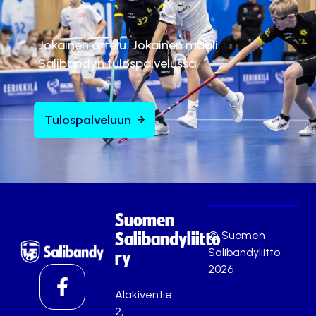
t
ä
Jokainen ottelu. Jokainen maali.
.
Salibandyn tulospalvelussa.
Hyväksy markkinointievästeet
Tulospalveluun
Suomen
© Suomen
Salibandyliitto
Salibandyliitto
ry
2026
Alakiventie
2,