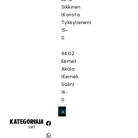
e
Sikkinen
s
(Konsta
t
Tykkylainen)
e
15-
t
0
t
y
44.02
,
Eemeli
k
Akola
o
(Eemeli
s
k
Salin)
a
16-
s
0
e
v
a
Uuti
KATEGORIA:
JAA:
a
set
t