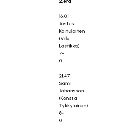
2.erä
16.01
Justus
Kainulainen
(Ville
Lastikka)
7-
0
21.47
Sami
Johansson
(Konsta
Tykkylainen)
8-
0