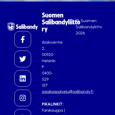
Suomen
© Suomen
Salibandyliitto
Salibandyliitto
ry
2026
Alakiventie
2,
00920
Helsinki
P.
0400-
529
017
asiakaspalvelu@salibandy.fi
PIKALINKIT:
Fanikauppa
|