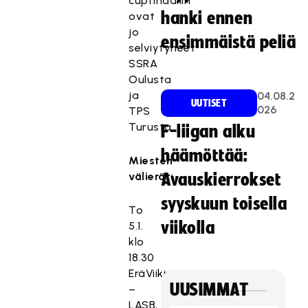
cupfinaaliin
hanki ennen
ovat
jo
ensimmäistä peliä
selviytyneet
SSRA
Oulusta
ja
04.08.2
UUTISET
026
TPS
Turusta.
F-liigan alku
häämöttää:
Miesten
välierät:
Avauskierrokset
syyskuun toisella
To
viikolla
5.1.
klo
18.30
EräViikingit
UUSIMMAT
–
LASB,