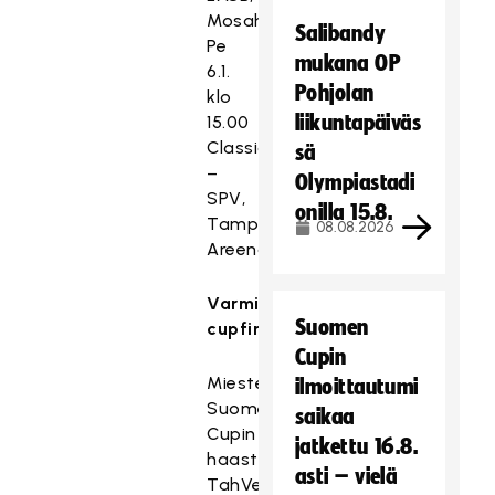
Mosahalli
Salibandy
Pe
mukana OP
6.1.
Pohjolan
klo
liikuntapäiväs
15.00
Classic
sä
–
Olympiastadi
SPV,
onilla 15.8.
Tampere
08.08.2026
Areena
Varmistuneet
Suomen
cupfinaalit:
Cupin
Miesten
ilmoittautumi
Suomen
saikaa
Cupin
jatkettu 16.8.
haastajafinaali:
asti – vielä
TahVe