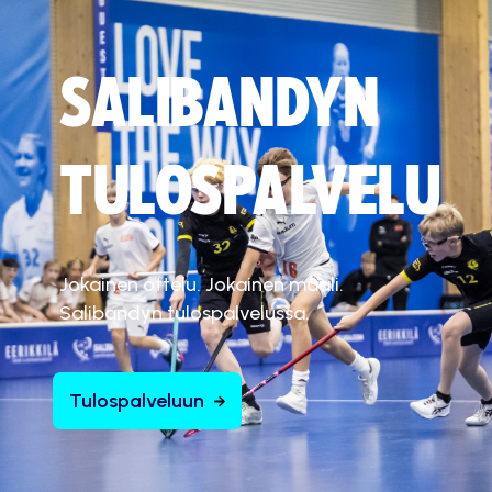
SALIBANDYN
TULOSPALVELU
Jokainen ottelu. Jokainen maali.
Salibandyn tulospalvelussa.
Tulospalveluun