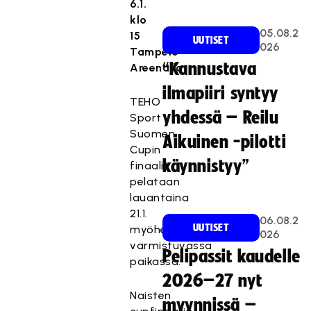
6.1.
klo
05.08.2
15
UUTISET
026
Tampere
“Kannustava
Areenalla.
ilmapiiri syntyy
TEHO
yhdessä – Reilu
Sport
Suomen
Aikuinen -pilotti
Cupin
käynnistyy”
finaalit
pelataan
lauantaina
21.1.
06.08.2
UUTISET
myöhemmin
026
varmistuvassa
Pelipassit kaudelle
paikassa.
2026–27 nyt
Naisten
myynnissä –