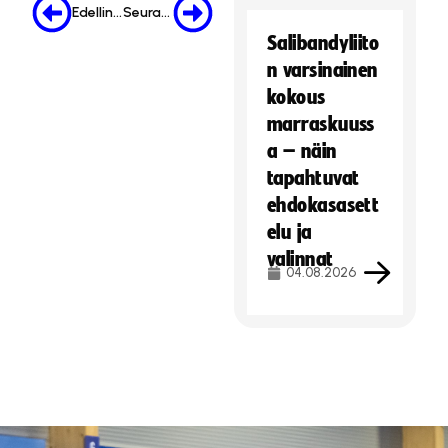
Edellinen
Seuraava
Salibandyliito
n varsinainen
kokous
marraskuuss
a – näin
tapahtuvat
ehdokasasett
elu ja
valinnat
04.08.2026