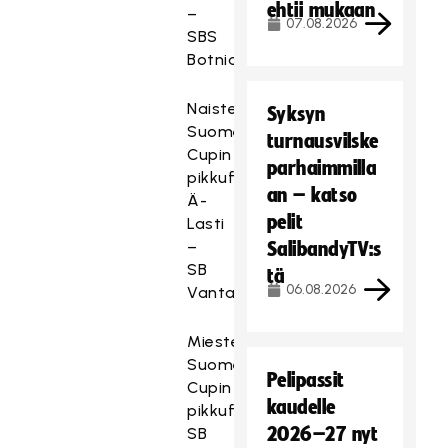
ehtii mukaan
–
07.08.2026
SBS
Botnia
Naisten
Syksyn
Suomen
turnausvilske
Cupin
parhaimmilla
pikkufinaali:
an – katso
Ä-
pelit
Lasti
–
SalibandyTV:s
SB
tä
06.08.2026
Vantaa
Miesten
Suomen
Pelipassit
Cupin
kaudelle
pikkufinaali:
2026–27 nyt
SB