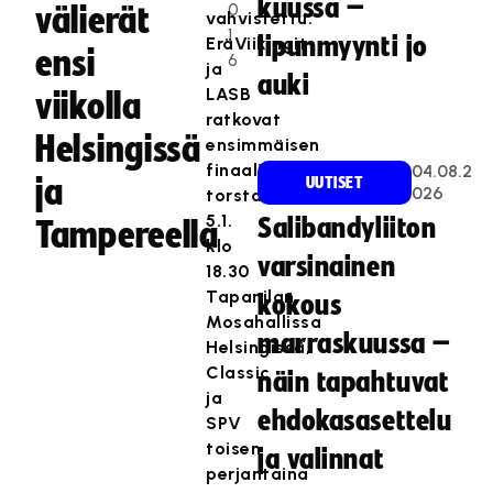
kuussa –
0
välierät
vahvistettu.
1
lipunmyynti jo
EräViikingit
ensi
6
ja
auki
LASB
viikolla
ratkovat
Helsingissä
ensimmäisen
finaalipaikan
04.08.2
ja
UUTISET
026
torstaina
5.1.
Salibandyliiton
Tampereella
klo
varsinainen
18.30
Tapanilan
kokous
Mosahallissa
marraskuussa –
Helsingissä,
Classic
näin tapahtuvat
ja
ehdokasasettelu
SPV
toisen
ja valinnat
perjantaina