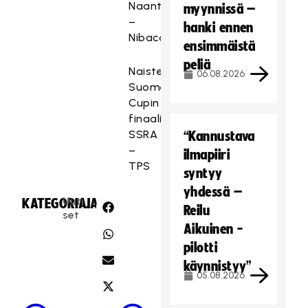
Naantali
myynnissä –
–
hanki ennen
Nibacos
ensimmäistä
peliä
Naisten
06.08.2026
Suomen
Cupin
finaali:
SSRA
“Kannustava
–
ilmapiiri
TPS
syntyy
yhdessä –
Uuti
KATEGORIA:
JAA:
Reilu
set
Aikuinen -
pilotti
käynnistyy”
05.08.2026