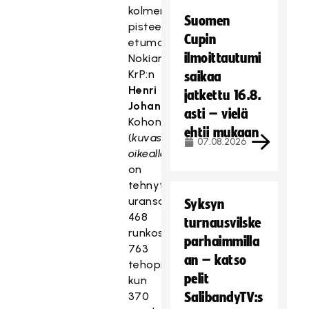
kolmen
Suomen
pisteen
Cupin
etumatka
ilmoittautumi
Nokian
KrP:n
saikaa
Henri
jatkettu 16.8.
Johanssoniin
.
asti – vielä
Kohonen
ehtii mukaan
(
kuvassa
07.08.2026
oikealla
)
on
tehnyt
uransa
Syksyn
468
turnausvilske
runkosarjaottelussa
parhaimmilla
763
an – katso
tehopistettä
pelit
kun
370
SalibandyTV:s