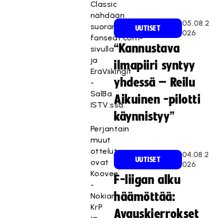
Classic
nähdään
05.08.2
suorana
UUTISET
026
fanseat.com-
“Kannustava
sivulla
ja
ilmapiiri syntyy
EräViikingit
yhdessä – Reilu
-
SalBa
Aikuinen -pilotti
ISTV:ssä.
käynnistyy”
Perjantain
muut
ottelut
04.08.2
UUTISET
ovat
026
Koovee
F-liigan alku
-
häämöttää:
Nokian
KrP
Avauskierrokset