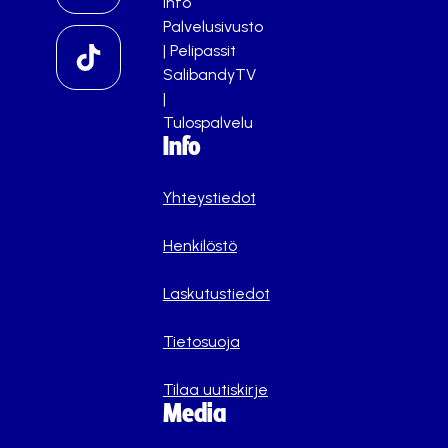
info
Palvelusivusto
|
Pelipassit
SalibandyTV
|
Tulospalvelu
Info
Yhteystiedot
Henkilöstö
Laskutustiedot
Tietosuoja
Tilaa uutiskirje
Media