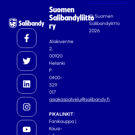
Suomen
© Suomen
Salibandyliitto
Salibandyliitto
ry
2026
Alakiventie
2,
00920
Helsinki
P.
0400-
529
017
asiakaspalvelu@salibandy.fi
PIKALINKIT:
Fanikauppa
|
Kausi-