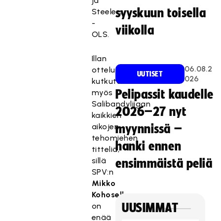
ja
syyskuun toisella
Steelers
-
viikolla
OLS.
Illan
06.08.2
otteluissa
UUTISET
026
kutkutellaan
myös
Pelipassit kaudelle
Salibandyliigan
2026–27 nyt
kaikkien
aikojen
myynnissä –
tehomiehen
hanki ennen
titteliä,
sillä
ensimmäistä peliä
SPV:n
Mikko
Kohosella
on
UUSIMMAT
enää