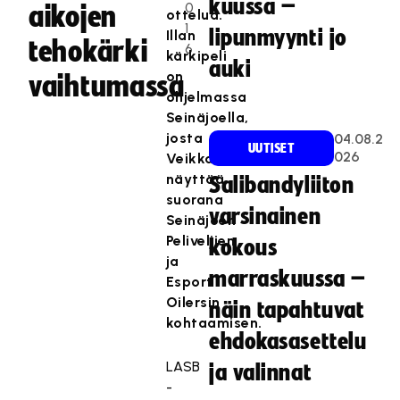
kuussa –
0
aikojen
ottelua.
1
lipunmyynti jo
Illan
tehokärki
6
kärkipeli
auki
on
vaihtumassa
ohjelmassa
Seinäjoella,
josta
04.08.2
UUTISET
026
VeikkausTV
näyttää
Salibandyliiton
suorana
varsinainen
Seinäjoen
Peliveljien
kokous
ja
marraskuussa –
Esport
Oilersin
näin tapahtuvat
kohtaamisen.
ehdokasasettelu
LASB
ja valinnat
-