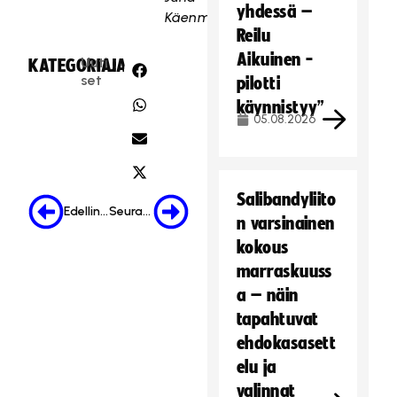
yhdessä –
Käenmäki
Reilu
Aikuinen -
Uuti
KATEGORIA:
JAA:
set
pilotti
käynnistyy”
05.08.2026
Salibandyliito
Edellinen
Seuraava
n varsinainen
kokous
marraskuuss
a – näin
tapahtuvat
ehdokasasett
elu ja
valinnat