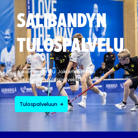
SALIBANDYN
TULOSPALVELU
Jokainen ottelu. Jokainen maali.
Salibandyn tulospalvelussa.
Tulospalveluun