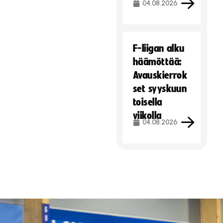
04.08.2026
F-liigan alku
häämöttää:
Avauskierrok
set syyskuun
toisella
viikolla
04.08.2026