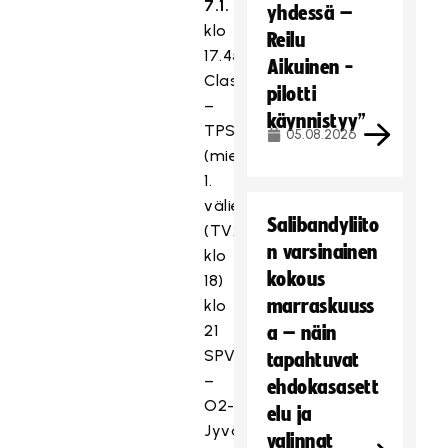
7.1.
yhdessä –
klo
Reilu
17.45
Aikuinen -
Classic
pilotti
–
käynnistyy”
TPS
05.08.2026
(miesten
1.
välierä)
Salibandyliito
(TV2
n varsinainen
klo
kokous
18)
marraskuuss
klo
21
a – näin
SPV
tapahtuvat
–
ehdokasasett
O2-
elu ja
Jyväskylä
valinnat