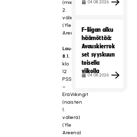
(miesten
04.08.2026
2.
välierä)
(Yle
F-liigan alku
Areena)
häämöttää:
Avauskierrok
Lauantai
set syyskuun
8.1.
toisella
klo
viikolla
12
04.08.2026
PSS
–
EräViikingit
(naisten
1.
välierä)
(Yle
Areena)