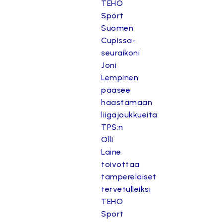
TEHO
Sport
Suomen
Cupissa-
seuraikoni
Joni
Lempinen
pääsee
haastamaan
liigajoukkueita
TPS:n
Olli
Laine
toivottaa
tamperelaiset
tervetulleiksi
TEHO
Sport