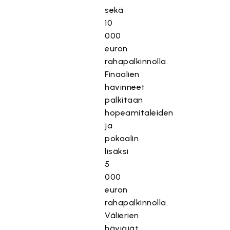
sekä
10
000
euron
rahapalkinnolla.
Finaalien
hävinneet
palkitaan
hopeamitaleiden
ja
pokaalin
lisäksi
5
000
euron
rahapalkinnolla.
Välierien
häviäjät