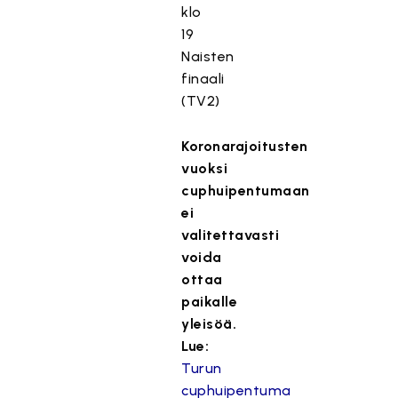
klo
19
Naisten
finaali
(TV2)
Koronarajoitusten
vuoksi
cuphuipentumaan
ei
valitettavasti
voida
ottaa
paikalle
yleisöä.
Lue:
Turun
cuphuipentuma