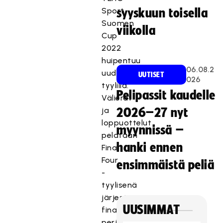
Sport
syyskuun toisella
Suomen
viikolla
Cup
2022
huipentuu
06.08.2
uudella
UUTISET
026
tyylillä.
Pelipassit kaudelle
Välierät
ja
2026–27 nyt
loppuottelut
myynnissä –
pelataan
hanki ennen
Final
Four
ensimmäistä peliä
-
tyylisenä
järjestettävässä
UUSIMMAT
finaalitapahtumassa
perjantaista