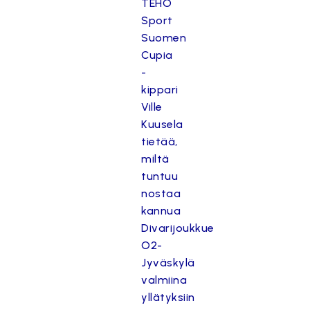
TEHO
Sport
Suomen
Cupia
-
kippari
Ville
Kuusela
tietää,
miltä
tuntuu
nostaa
kannua
Divarijoukkue
O2-
Jyväskylä
valmiina
yllätyksiin