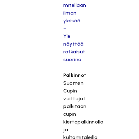
mitellään
ilman
yleisöä
–
Yle
näyttää
ratkaisut
suorina
Palkinnot
Suomen
Cupin
voittajat
palkitaan
cupin
kiertopalkinnolla
ja
kultamitaleilla