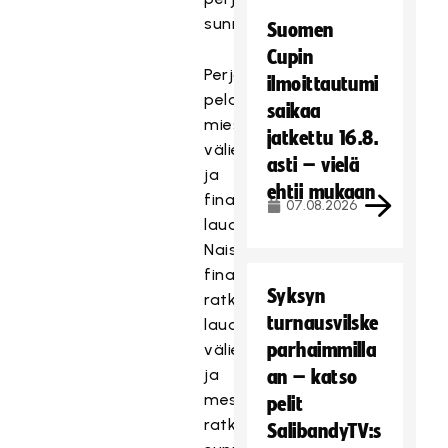
sunnuntaihin.
Suomen
Cupin
Perjantaina
ilmoittautumi
pelataan
saikaa
miesten
jatkettu 16.8.
välierät
asti – vielä
ja
ehtii mukaan
finaali
07.08.2026
lauantaina.
Naisten
finaalijoukkueet
Syksyn
ratkotaan
turnausvilske
lauantain
parhaimmilla
välierissä
ja
an – katso
mestaruus
pelit
ratkaistaan
SalibandyTV:s