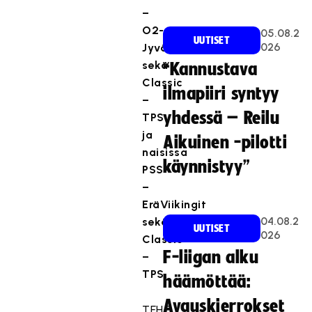
–
O2-
05.08.2
UUTISET
026
Jyväskylä
sekä
“Kannustava
Classic
ilmapiiri syntyy
–
yhdessä – Reilu
TPS
ja
Aikuinen -pilotti
naisissa
käynnistyy”
PSS
–
EräViikingit
04.08.2
sekä
UUTISET
026
Classic
F-liigan alku
–
TPS.
häämöttää:
Avauskierrokset
TEHO