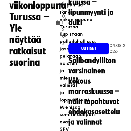
kuussa –
6
viikonloppuna
huipentuu
.
lipunmyynti jo
tänä
Turussa –
0
viikonloppuna
auki
1.
Yle
Turussa
2
Kupittaan
0
näyttää
palloiluhallissa,
2
04.08.2
ratkaisut
jossa
UUTISET
2
026
pelataan
Salibandyliiton
suorina
naisten
varsinainen
ja
miesten
kokous
välierät
marraskuussa –
ja
loppuottelut.
näin tapahtuvat
Miehissä
ehdokasasettelu
semifinaaliparit
ja valinnat
ovat
SPV