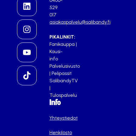
0400-
529
017
asiakaspalvelu@salibandy.fi
PIKALINKIT:
Fanikauppa
|
Kausi-
info
Palvelusivusto
|
Pelipassit
SalibandyTV
|
Tulospalvelu
Info
Yhteystiedot
Henkilöstö