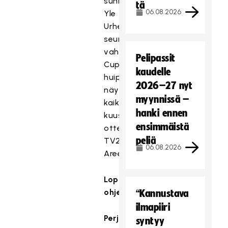
sunnuntaina.
tä
06.08.2026
Yle
Urheilu
seuraa
vahvasti
Pelipassit
Cupin
kaudelle
huipennusta
2026–27 nyt
näyttämällä
myynnissä –
kaikki
hanki ennen
kuusi
ensimmäistä
ottelua
peliä
TV2:ssa/Yle
06.08.2026
Areenassa.
Loppuhuipentuman
ohjelma:
“Kannustava
ilmapiiri
Perjantai
syntyy