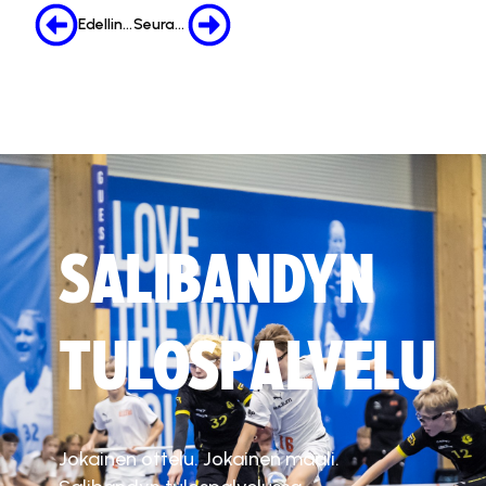
Edellinen
Seuraava
SALIBANDYN
TULOSPALVELU
Jokainen ottelu. Jokainen maali.