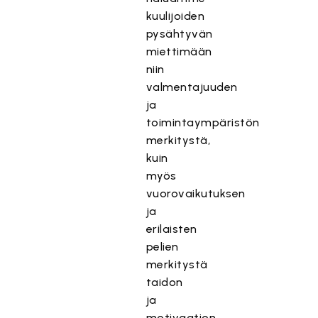
kuulijoiden
pysähtyvän
miettimään
niin
valmentajuuden
ja
toimintaympäristön
merkitystä,
kuin
myös
vuorovaikutuksen
ja
erilaisten
pelien
merkitystä
taidon
ja
motivaation