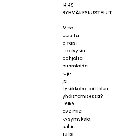
14:45
RYHMÄKESKUSTELUT
•
Mitä
asioita
pitäisi
analyysin
pohjalta
huomioida
laji-
ja
fysiikkaharjoittelun
yhdistämisessä?
Jäikö
avoimia
kysymyksiä,
joihin
tulisi