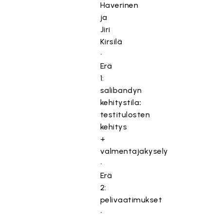
Haverinen
ja
Jiri
Kirsilä
•
Erä
1:
salibandyn
kehitystila
:
testitulosten
kehitys
+
valmentajakysely
•
Erä
2:
pelivaatimukset
•