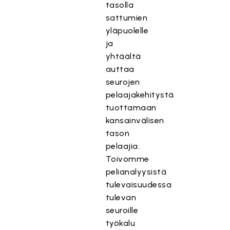
tasolla
sattumien
yläpuolelle
ja
yhtäältä
auttaa
seurojen
pelaajakehitystä
tuottamaan
kansainvälisen
tason
pelaajia.
Toivomme
pelianalyysistä
tulevaisuudessa
tulevan
seuroille
työkalu