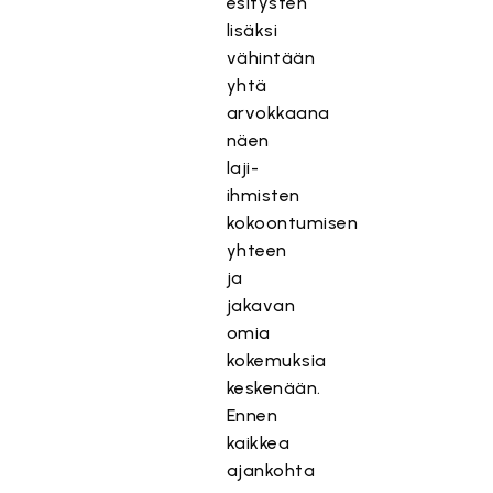
esitysten
lisäksi
vähintään
yhtä
arvokkaana
näen
laji-
ihmisten
kokoontumisen
yhteen
ja
jakavan
omia
kokemuksia
keskenään.
Ennen
kaikkea
ajankohta