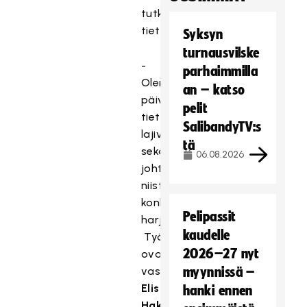
tutkittuun
tietoon.
Syksyn
turnausvilske
-
parhaimmilla
Olemme
an – katso
päivittäneet
pelit
tietämyksemme
SalibandyTV:s
lajivaatimuksista,
tä
sekä
06.08.2026
johtaneet
niistä
konkreettisia
Pelipassit
harjoitusmalleja.
kaudelle
Työstä
2026–27 nyt
ovat
vastanneet
myynnissä –
Elisa
hanki ennen
Hakamäki