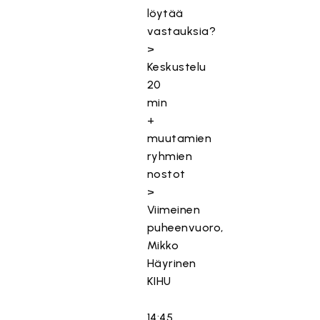
löytää
vastauksia?
>
Keskustelu
20
min
+
muutamien
ryhmien
nostot
>
Viimeinen
puheenvuoro,
Mikko
Häyrinen
KIHU
14:45