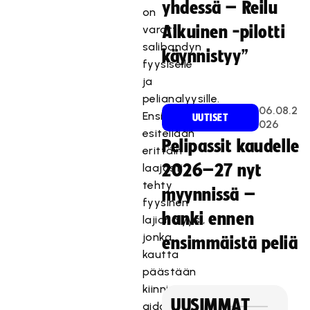
yhdessä – Reilu
on
varattu
Aikuinen -pilotti
salibandyn
käynnistyy”
fyysiselle
ja
pelianalyysille.
06.08.2
Ensin
UUTISET
026
esitellään
Pelipassit kaudelle
erittäin
laajasti
2026–27 nyt
tehty
myynnissä –
fyysinen
hanki ennen
lajianalyysi,
jonka
ensimmäistä peliä
kautta
päästään
kiinni
UUSIMMAT
aidosti