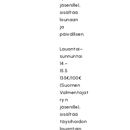
jäsenille),
sisältää
lounaan
ja
päivällisen.
Lauantai–
sunnuntai
14.–
15.5.
135€/100€
(Suomen
Valmentajat
ry:n
jäsenille),
sisältää
täysihoidon
lauantain