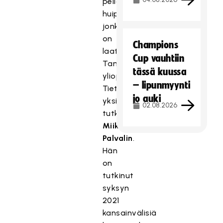
pelianalyysi
huippusalibandysta,
jonka
on
Champions
laatinut
Cup vauhtiin
Tampereen
tässä kuussa
yliopiston
– lipunmyynti
Tietojohtamisen
jo auki
yksikön
02.08.2026
tutkijatohtori
Miikka
Palvalin
.
Hän
on
tutkinut
syksyn
2021
kansainvälisiä