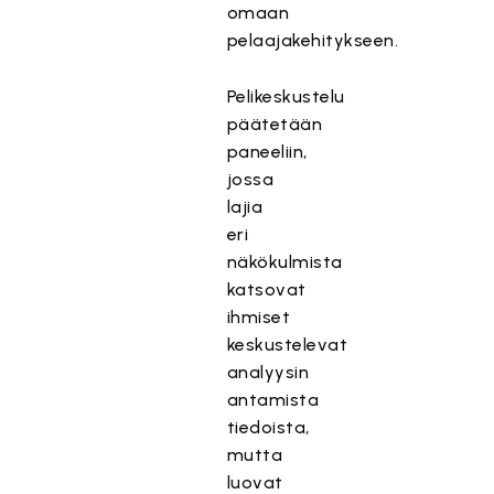
omaan
pelaajakehitykseen.
Pelikeskustelu
päätetään
paneeliin,
jossa
lajia
eri
näkökulmista
katsovat
ihmiset
keskustelevat
analyysin
antamista
tiedoista,
mutta
luovat