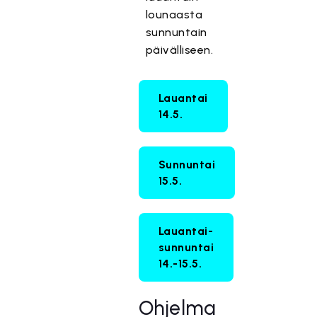
lounaasta
sunnuntain
päivälliseen.
Lauantai
14.5.
Sunnuntai
15.5.
Lauantai-
sunnuntai
14.-15.5.
Ohjelma