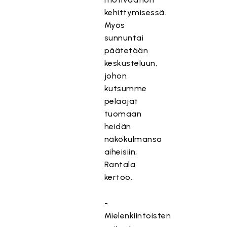
kehittymisessä.
Myös
sunnuntai
päätetään
keskusteluun,
johon
kutsumme
pelaajat
tuomaan
heidän
näkökulmansa
aiheisiin,
Rantala
kertoo.
-
Mielenkiintoisten