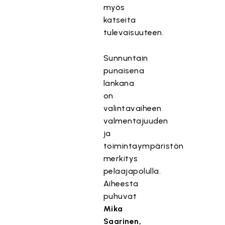
myös
katseita
tulevaisuuteen.
Sunnuntain
punaisena
lankana
on
valintavaiheen
valmentajuuden
ja
toimintaympäristön
merkitys
pelaajapolulla.
Aiheesta
puhuvat
Mika
Saarinen,