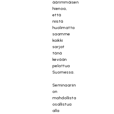
äärimmäisen
hienoa,
että
niistä
huolimatta
saamme
kaikki
sarjat
tänä
kevään
pelattua
Suomessa.
Seminaariin
on
mahdollista
osallistua
alla