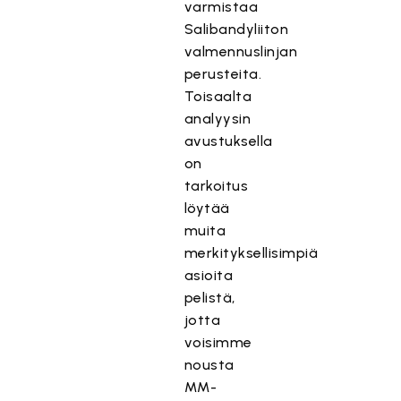
varmistaa
Salibandyliiton
valmennuslinjan
perusteita.
Toisaalta
analyysin
avustuksella
on
tarkoitus
löytää
muita
merkityksellisimpiä
asioita
pelistä,
jotta
voisimme
nousta
MM-