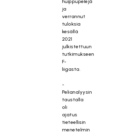
huippupelejä
ja
verrannut
tuloksia
kesällä
2021
julkistettuun
tutkimukseen
F-
liigasta.
-
Pelianalyysin
taustalla
oli
ajatus
tieteellisin
menetelmin