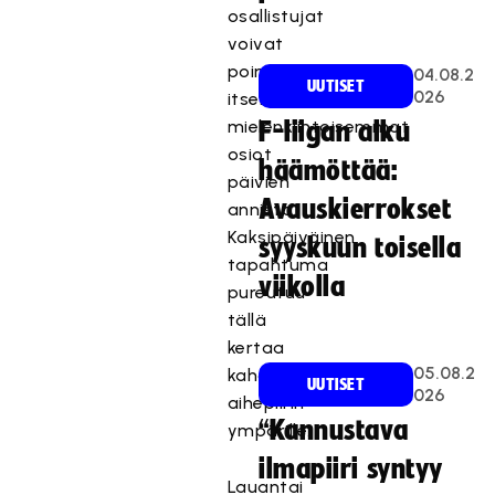
osallistujat
voivat
poimia
04.08.2
UUTISET
026
itselleen
mielenkiintoisemmat
F-liigan alku
osiot
häämöttää:
päivien
Avauskierrokset
annista.
Kaksipäiväinen
syyskuun toisella
tapahtuma
viikolla
pureutuu
tällä
kertaa
05.08.2
kahden
UUTISET
026
aihepiirin
“Kannustava
ympärille.
ilmapiiri syntyy
Lauantai