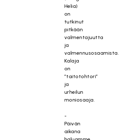
Helia)
on
tutkinut
pitkään
valmentajuutta
ja
valmennusosaamista.
Kalaja
on
”taitotohtori”
ja
urheilun
moniosaaja.
-
Päivän
aikana
haluamme