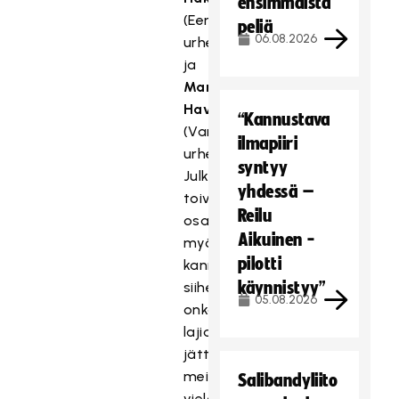
ensimmäistä
(Eerikkilän
peliä
06.08.2026
urheiluopisto)
ja
Marko
Haverinen
“Kannustava
(Varalan
ilmapiiri
urheiluopisto).
syntyy
Julkistustilaisuudessa
yhdessä –
toivomme
Reilu
osallistujilta
Aikuinen -
myös
pilotti
kannanottoja
käynnistyy”
siihen,
05.08.2026
onko
lajianalyysi
jättänyt
meille
Salibandyliito
vielä