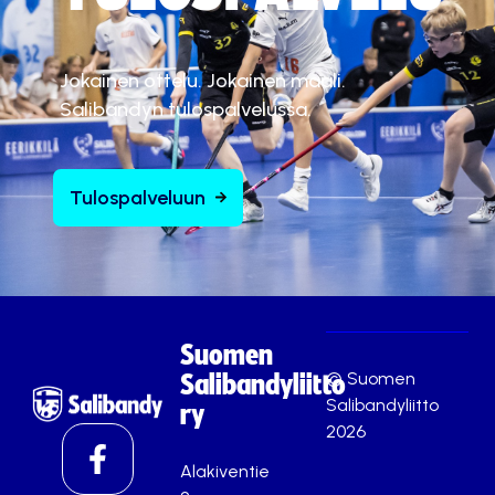
Jokainen ottelu. Jokainen maali.
Salibandyn tulospalvelussa.
Tulospalveluun
Suomen
© Suomen
Salibandyliitto
Salibandyliitto
ry
2026
Alakiventie