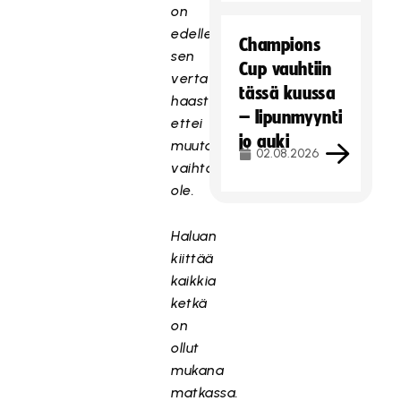
on
edelleen
Champions
sen
Cup vauhtiin
verta
tässä kuussa
haasteita,
– lipunmyynti
ettei
jo auki
muuta
02.08.2026
vaihtoehtoa
ole.
Haluan
kiittää
kaikkia
ketkä
on
ollut
mukana
matkassa.