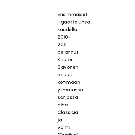
Ensimmäiset
liigaottelunsa
kaudella
2010-
2011
pelannut
Krister
Savonen
edusti
kotimaan
ylimmässä
sarjassa
aina
Classicia
ja
voitti
"Familyn"