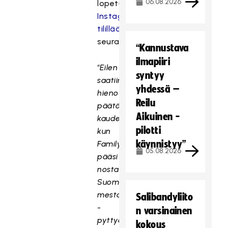
06.08.2026
lopetuspäätöksestään
Instagram-
tilillään
seuraavasti:
“Kannustava
ilmapiiri
"Eilen
syntyy
saatiin
yhdessä –
hieno
Reilu
päätös
Aikuinen -
kaudelle,
pilotti
kun
käynnistyy”
Family
05.08.2026
pääsi
nostaan
Suomen
mestaruus
Salibandyliito
-
n varsinainen
pyttyä.
kokous