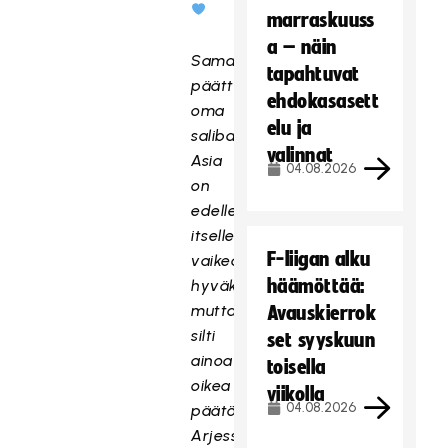
marraskuuss
a – näin
Samalla
tapahtuvat
päättyy
ehdokasasett
oma
elu ja
salibandyura.
valinnat
Asia
04.08.2026
on
edelleen
itselle
F-liigan alku
vaikea
häämöttää:
hyväksyä,
mutta
Avauskierrok
silti
set syyskuun
ainoa
toisella
oikea
viikolla
04.08.2026
päätös.
Arjessa