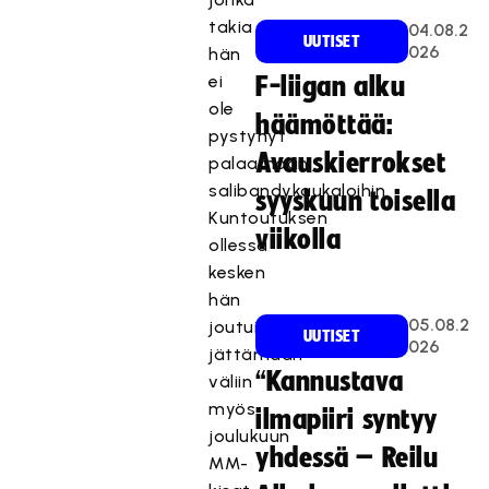
takia
04.08.2
UUTISET
026
hän
ei
F-liigan alku
ole
häämöttää:
pystynyt
Avauskierrokset
palaamaan
salibandykaukaloihin.
syyskuun toisella
Kuntoutuksen
viikolla
ollessa
kesken
hän
05.08.2
joutui
UUTISET
026
jättämään
“Kannustava
väliin
myös
ilmapiiri syntyy
joulukuun
yhdessä – Reilu
MM-