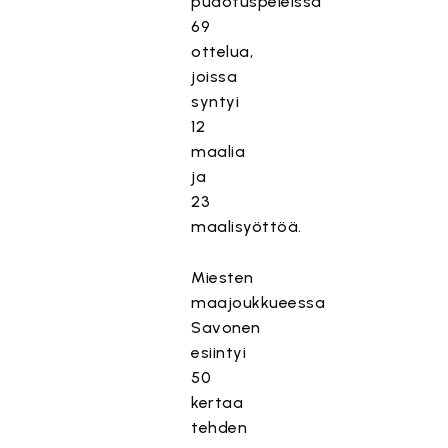
pudotuspeleissä
69
ottelua,
joissa
syntyi
12
maalia
ja
23
maalisyöttöä.
Miesten
maajoukkueessa
Savonen
esiintyi
50
kertaa
tehden