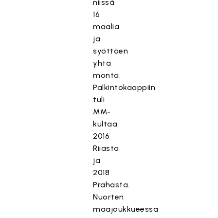
niissä
16
maalia
ja
syöttäen
yhtä
monta.
Palkintokaappiin
tuli
MM-
kultaa
2016
Riiasta
ja
2018
Prahasta.
Nuorten
maajoukkueessa