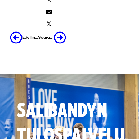
Edellinen
Seuraava
SALIBANDYN
TULOSPALVELU