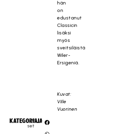
hän
on
edustanut
Classicin
lisäksi
myös
sveitsiläistä
Wiler-
Ersigeniä.
Kuvat:
Ville
Vuorinen
Uuti
KATEGORIA:
JAA:
set