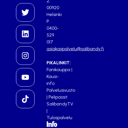
2,
00920
Helsinki
P.
0400-
529
017
asiakaspalvelu@salibandy.fi
PIKALINKIT:
Fanikauppa
|
Kausi-
info
Palvelusivusto
|
Pelipassit
SalibandyTV
|
Tulospalvelu
Info