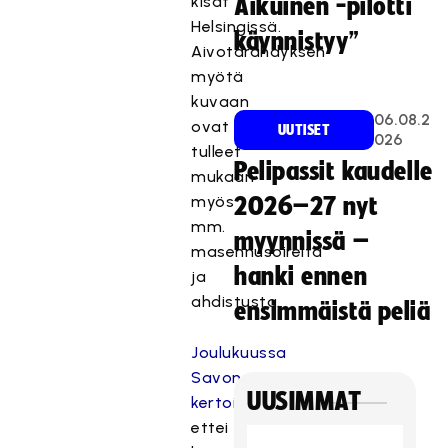
kisat
Aikuinen -pilotti
Helsingissä.
käynnistyy”
Aivotärähdyksen
myötä
kuvaan
06.08.2
ovat
UUTISET
026
tulleet
Pelipassit kaudelle
mukaan
myös
2026–27 nyt
mm.
myynnissä –
masennusoireita
hanki ennen
ja
ahdistusta.
ensimmäistä peliä
Joulukuussa
Savonen
UUSIMMAT
kertoi
,
ettei