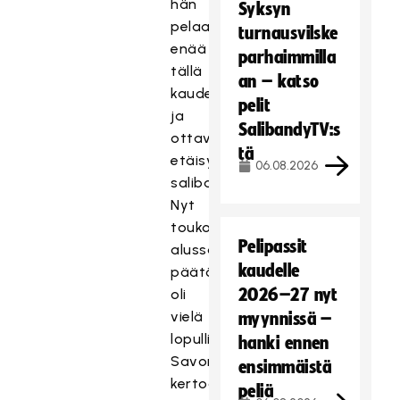
hän
Syksyn
pelaa
turnausvilske
enää
parhaimmilla
tällä
an – katso
kaudella
pelit
ja
SalibandyTV:s
ottavansa
tä
etäisyyttä
06.08.2026
salibandyyn.
Nyt
toukokuun
Pelipassit
alussa
kaudelle
päätös
2026–27 nyt
oli
vielä
myynnissä –
lopullisempi.
hanki ennen
Savonen
ensimmäistä
kertoo
peliä