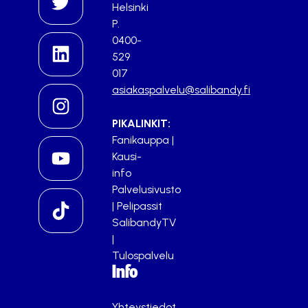
Helsinki
P.
0400-
529
017
asiakaspalvelu@salibandy.fi
PIKALINKIT:
Fanikauppa
|
Kausi-
info
Palvelusivusto
|
Pelipassit
SalibandyTV
|
Tulospalvelu
Info
Yhteystiedot