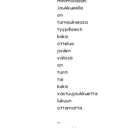
minimoidaan.
Joukkueella
on
turnauksessa
tyypillisesti
kaksi
ottelua
joiden
välissä
on
tunti
tai
kaksi
vastuujoukkuetta
lukuun
ottamatta.
–