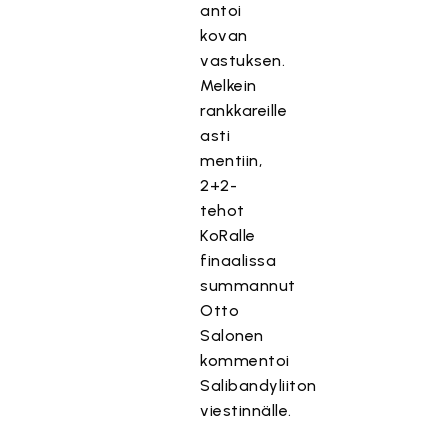
antoi
kovan
vastuksen.
Melkein
rankkareille
asti
mentiin,
2+2-
tehot
KoRalle
finaalissa
summannut
Otto
Salonen
kommentoi
Salibandyliiton
viestinnälle.