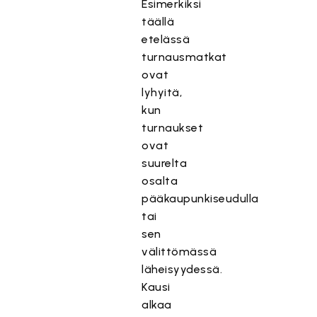
Esimerkiksi
täällä
etelässä
turnausmatkat
ovat
lyhyitä,
kun
turnaukset
ovat
suurelta
osalta
pääkaupunkiseudulla
tai
sen
välittömässä
läheisyydessä.
Kausi
alkaa