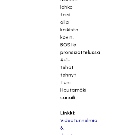
lohko
taisi
olla
kaikista
kovin,
BOS:lle
pronssiottelussa
4+1-
tehot
tehnyt
Toni
Hautamäki
sanaili.
Linkki:
Videotunnelmia
6.