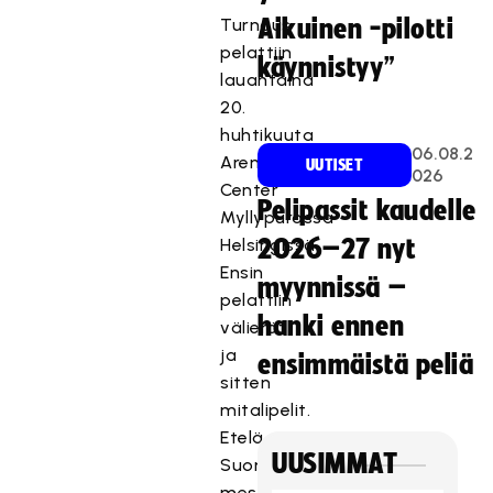
Turnaus
Aikuinen -pilotti
pelattiin
käynnistyy”
lauantaina
20.
huhtikuuta
06.08.2
Arena
UUTISET
026
Center
Pelipassit kaudelle
Myllypurossa
Helsingissä.
2026–27 nyt
Ensin
myynnissä –
pelattiin
hanki ennen
välierät
ja
ensimmäistä peliä
sitten
mitalipelit.
Etelä-
UUSIMMAT
Suomen
mestariksi