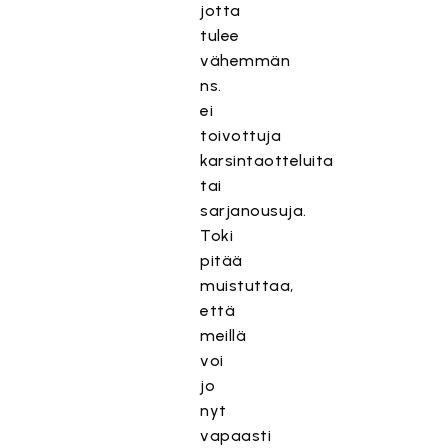
jotta
tulee
vähemmän
ns.
ei
toivottuja
karsintaotteluita
tai
sarjanousuja.
Toki
pitää
muistuttaa,
että
meillä
voi
jo
nyt
vapaasti