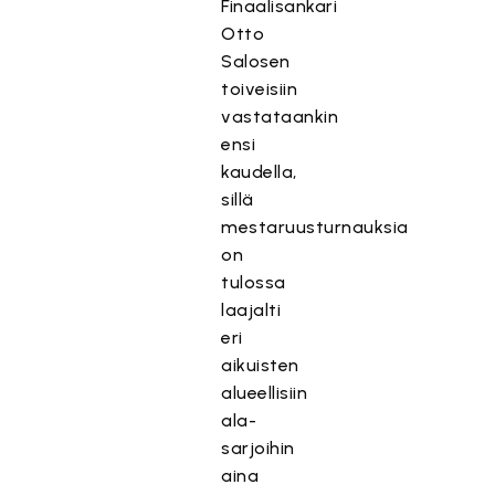
Finaalisankari
Otto
Salosen
toiveisiin
vastataankin
ensi
kaudella,
sillä
mestaruusturnauksia
on
tulossa
laajalti
eri
aikuisten
alueellisiin
ala-
sarjoihin
aina