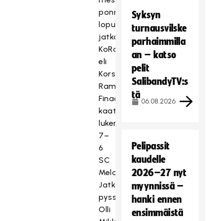
ponnisti
Syksyn
lopulta
turnausvilske
jatkoaikaratkaisulla
parhaimmilla
KoRa
an – katso
eli
pelit
Korson
SalibandyTV:s
Rambot.
tä
Finaalissa
06.08.2026
kaatui
lukemin
7–
Pelipassit
6
kaudelle
SC
2026–27 nyt
Mela.
Jatkoaikaratkaisun
myynnissä –
pyssytti
hanki ennen
Olli
ensimmäistä