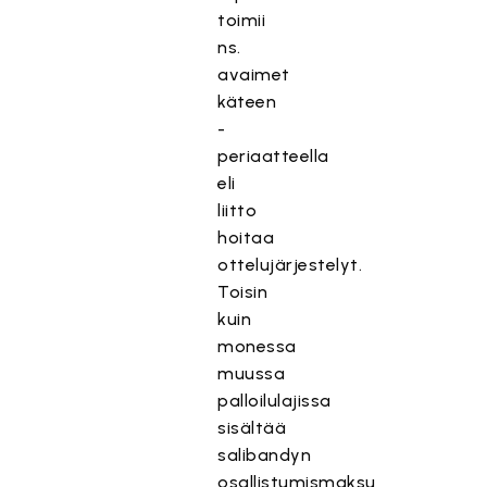
toimii
ns.
avaimet
käteen
-
periaatteella
eli
liitto
hoitaa
ottelujärjestelyt.
Toisin
kuin
monessa
muussa
palloilulajissa
sisältää
salibandyn
osallistumismaksu