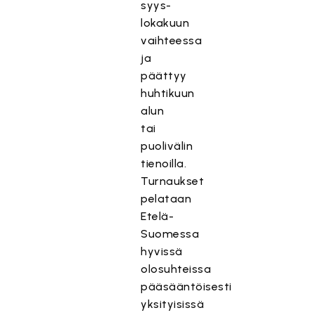
syys-
lokakuun
vaihteessa
ja
päättyy
huhtikuun
alun
tai
puolivälin
tienoilla.
Turnaukset
pelataan
Etelä-
Suomessa
hyvissä
olosuhteissa
pääsääntöisesti
yksityisissä