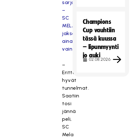
sarjoissa
–
SC
Champions
MELA
Cup vauhtiin
jaksaa
tässä kuussa
aina
– lipunmyynti
vain
jo auki
02.08.2026
–
Erittäin
hyvät
tunnelmat.
Saatiin
tosi
jännä
peli,
SC
Mela