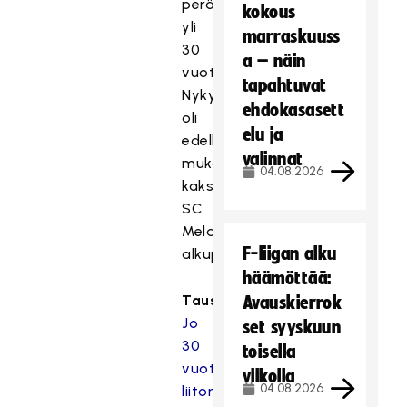
peräti
kokous
yli
marraskuuss
30
a – näin
vuotta.
tapahtuvat
Nykyjoukkueessakin
ehdokasasett
oli
elu ja
edelleen
valinnat
mukana
04.08.2026
kaksi
SC
Melan
F-liigan alku
alkuperäisjäsentä.
häämöttää:
Tausta:
Avauskierrok
Jo
set syyskuun
30
toisella
vuotta
viikolla
04.08.2026
liiton