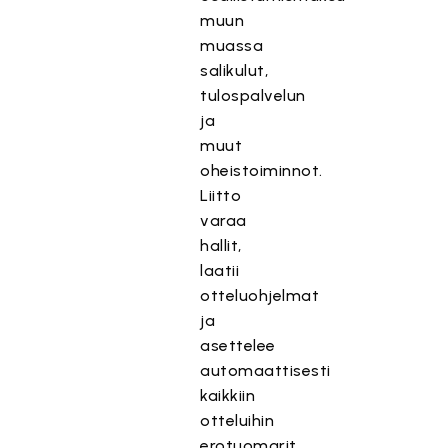
muun
muassa
salikulut,
tulospalvelun
ja
muut
oheistoiminnot.
Liitto
varaa
hallit,
laatii
otteluohjelmat
ja
asettelee
automaattisesti
kaikkiin
otteluihin
erotuomarit.