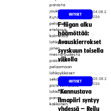
parasta
joukkuetta.
04.08.2
UUTISET
026
Kutosdivaria
pelattiin
F-liigan alku
etelässä
häämöttää:
kolmessa
Avauskierrokset
lohkossa,
joten
syyskuun toisella
mestaruudesta
viikolla
pääsivät
pelaamaan
lohkoykköset
05.08.2
sekä
UUTISET
026
pistevertailulla
“Kannustava
lohkojen
paras
ilmapiiri syntyy
kakkonen.
yhdessä – Reilu