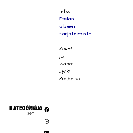
Info:
Etelän
alueen
sarjatoiminta
Kuvat
ja
video:
Jyrki
Paajanen
Uuti
KATEGORIA:
JAA:
set