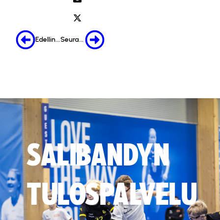
Edellinen
Seuraava
SALIBANDYN
TULOSPALVELU