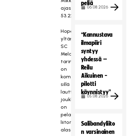
Mikkonen
peliä
06.08.2026
ajassa
53.22.
Hopealle
“Kannustava
yltäneen
ilmapiiri
SC
syntyy
Melan
yhdessä –
tarina
Reilu
on
Aikuinen -
komea,
pilotti
sillä
käynnistyy”
lauttasaarelainen
05.08.2026
joukkue
on
pelannut
liiton
Salibandyliito
alasarjoja
n varsinainen