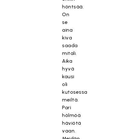
höntsää.
On
se
aina
kiva
saada
mitali.
Aika
hyvä
kausi
oli
kutosessa
meiltä.
Pari
hölmöä
häviötä
vaan.
Meidän