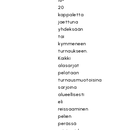
18-
20
kappaletta
jaettuna
yhdeksään
tai
kymmeneen
turnaukseen.
Kaikki
alasarjat
pelataan
turnausmuotoisina
sarjoina
alueellisesti
eli
reissaaminen
pelien
perässä