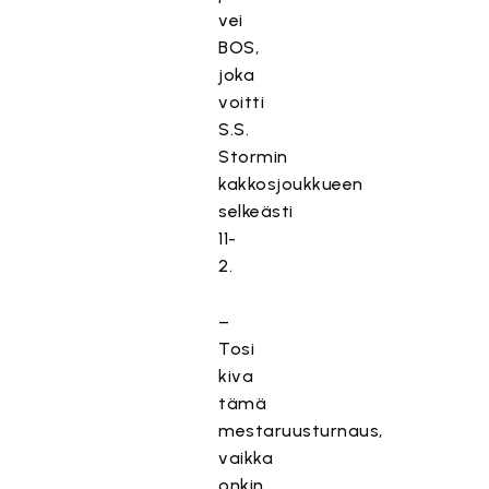
vei
BOS,
joka
voitti
S.S.
Stormin
kakkosjoukkueen
selkeästi
11-
2.
–
Tosi
kiva
tämä
mestaruusturnaus,
vaikka
onkin