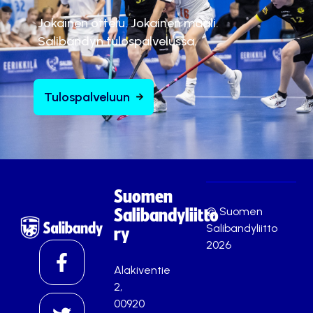
Jokainen ottelu. Jokainen maali.
Salibandyn tulospalvelussa.
Tulospalveluun
Suomen
© Suomen
Salibandyliitto
Salibandyliitto
ry
2026
Alakiventie
2,
00920