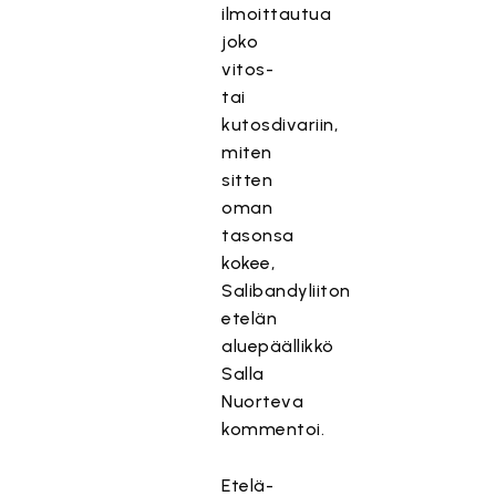
ilmoittautua
joko
vitos-
tai
kutosdivariin,
miten
sitten
oman
tasonsa
kokee,
Salibandyliiton
etelän
aluepäällikkö
Salla
Nuorteva
kommentoi.
Etelä-