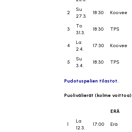
Su
2
18:30
Koovee
27.3.
To
3
18:30
TPS
31.3.
La
4
17:30
Koovee
2.4.
Su
5
18:30
TPS
3.4.
Pudotuspelien tilastot.
Puolivälierät (kolme voittoa)
ERÄ
La
1
17:00
Erä
12.3.