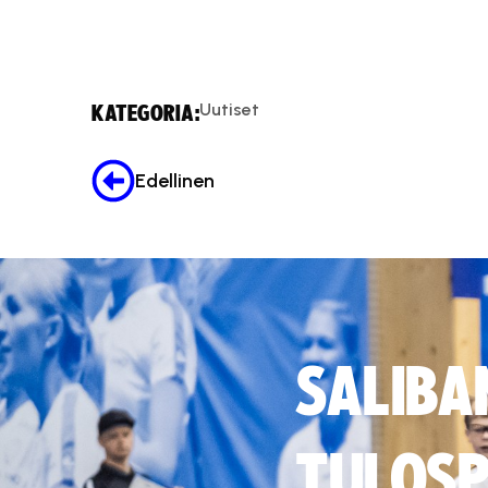
Uutiset
KATEGORIA:
Edellinen
SALIBA
TULOSP