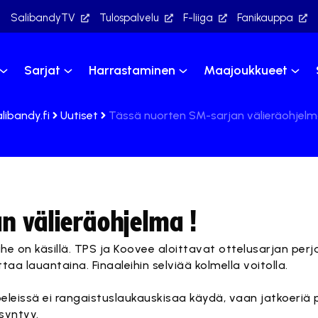
SalibandyTV
Tulospalvelu
F-liiga
Fanikauppa
Sarjat
Harrastaminen
Maajoukkueet
libandy.fi
Uutiset
Tässä nuorten SM-sarjan välieräohjelm
n välieräohjelma !
e on käsillä. TPS ja Koovee aloittavat ottelusarjan perj
ttaa lauantaina. Finaaleihin selviää kolmella voitolla.
eissä ei rangaistuslaukauskisaa käydä, vaan jatkoeriä p
syntyy.