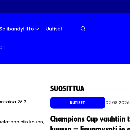
Salibandyliitto
Uutiset
a !
SUOSITTUA
antaina 25.3.
02.08.2026
UUTISET
Champions Cup vauhtiin 
elataan niin kauan,
kuussa – lipunmyynti jo 