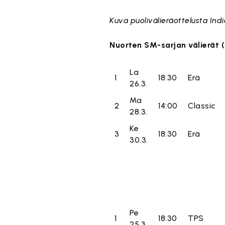
Kuva puolivälieräottelusta Ind
Nuorten SM-sarjan välierät 
La
1
18:30
Erä
26.3.
Ma
2
14:00
Classic
28.3.
Ke
3
18:30
Erä
30.3.
Pe
1
18:30
TPS
25.3.