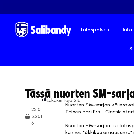
Tulospalvelu
Info
Sa
Tässä nuorten SM-sarja
Lukukertoja:
216
Nuorten SM-sarjan välierävaih
22.0
Toinen pari Erä - Classic star
3.201
6
Nuorten SM-sarjan pudotuspel
kunnes "äkkikuolemaosuma" 