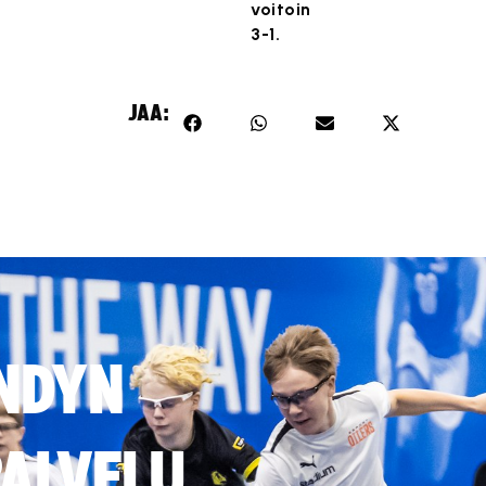
voitoin
3-1.
JAA:
NDYN
ALVELU