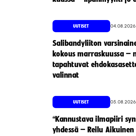
04.08.2026
UUTISET
Salibandyliiton varsinain
kokous marraskuussa – 
tapahtuvat ehdokasasette
valinnat
05.08.2026
UUTISET
“Kannustava ilmapiiri sy
yhdessä – Reilu Aikuinen 