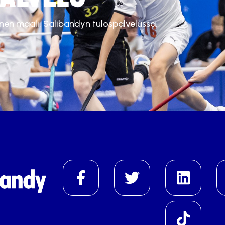
inen maali. Salibandyn tulospalvelussa.