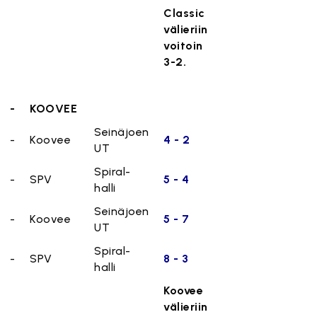
Classic
välieriin
voitoin
3-2.
-
KOOVEE
Seinäjoen
-
Koovee
4 - 2
UT
Spiral-
-
SPV
5 - 4
halli
Seinäjoen
-
Koovee
5 - 7
UT
Spiral-
-
SPV
8 - 3
halli
Koovee
välieriin