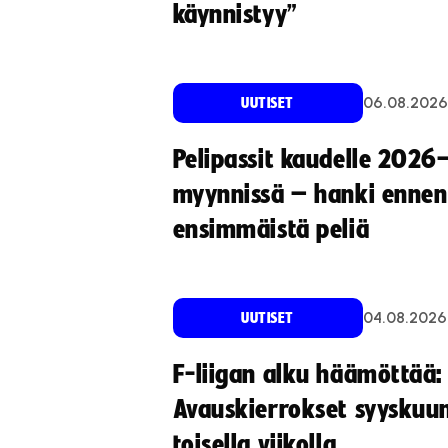
käynnistyy”
06.08.2026
UUTISET
Pelipassit kaudelle 2026
myynnissä – hanki ennen
ensimmäistä peliä
04.08.2026
UUTISET
F-liigan alku häämöttää:
Avauskierrokset syyskuu
toisella viikolla