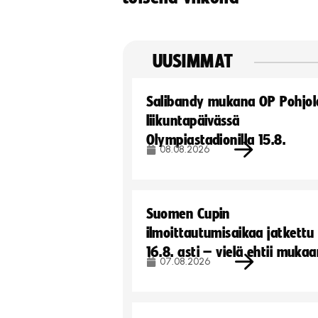
UUSIMMAT
Salibandy mukana OP Pohjol
liikuntapäivässä
Olympiastadionilla 15.8.
08.08.2026
Suomen Cupin
ilmoittautumisaikaa jatkettu
16.8. asti – vielä ehtii muka
07.08.2026