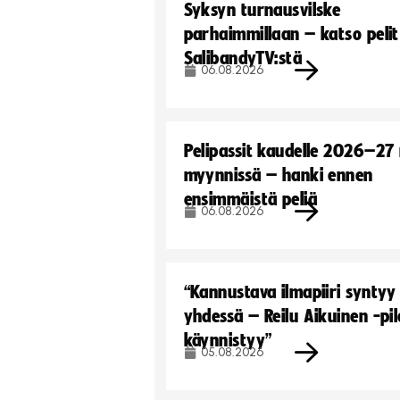
Syksyn turnausvilske
parhaimmillaan – katso pelit
SalibandyTV:stä
06.08.2026
Pelipassit kaudelle 2026–27
myynnissä – hanki ennen
ensimmäistä peliä
06.08.2026
“Kannustava ilmapiiri syntyy
yhdessä – Reilu Aikuinen -pil
käynnistyy”
05.08.2026