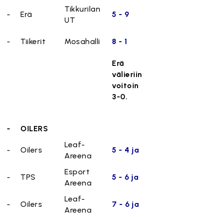
Tikkurilan
-
Erä
5 - 9
UT
-
Tiikerit
Mosahalli
8 - 1
Erä
välieriin
voitoin
3-0.
-
OILERS
Leaf-
-
Oilers
5 - 4 ja
Areena
Esport
-
TPS
5 - 6 ja
Areena
Leaf-
-
Oilers
7 - 6 ja
Areena