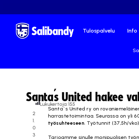
Tulospalvelu
Info
Sa
Santa´s United hakee v
Lukukertoja:
155
Santa´s United ry on rovaniemeläinen s
2
harrastetoimintaa. Seurassa on yl
1.
työsuhteeseen
. Työtunnit (37,5h/vko
0
3
Tarjoamme sinulle monipuolisen työn