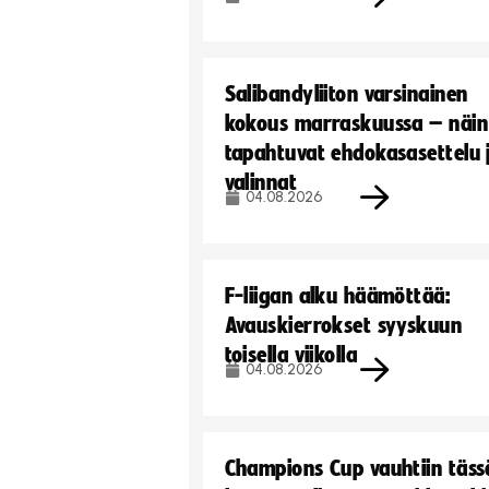
Salibandyliiton varsinainen
kokous marraskuussa – näin
tapahtuvat ehdokasasettelu 
valinnat
04.08.2026
F-liigan alku häämöttää:
Avauskierrokset syyskuun
toisella viikolla
04.08.2026
Champions Cup vauhtiin täss