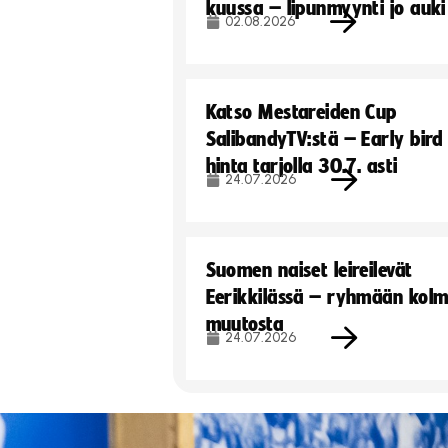
kuussa – lipunmyynti jo auki
02.08.2026
Katso Mestareiden Cup
SalibandyTV:stä – Early bird
hinta tarjolla 30.7. asti
24.07.2026
Suomen naiset leireilevät
Eerikkilässä – ryhmään kol
muutosta
24.07.2026