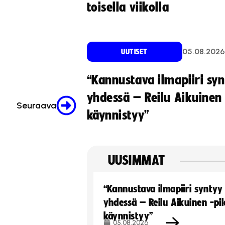
toisella viikolla
05.08.2026
UUTISET
“Kannustava ilmapiiri sy
yhdessä – Reilu Aikuinen 
Seuraava
käynnistyy”
UUSIMMAT
“Kannustava ilmapiiri syntyy
yhdessä – Reilu Aikuinen -pil
käynnistyy”
05.08.2026