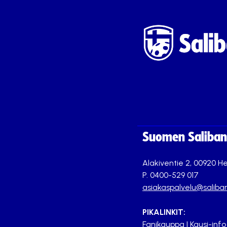
Suomen Saliband
Alakiventie 2, 00920 He
P. 0400-529 017
asiakaspalvelu@saliban
PIKALINKIT:
Fanikauppa
|
Kausi-info