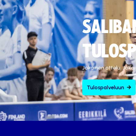
SALIBA
TULOSP
Jokainen ottelu. Joka
Tulospalveluun