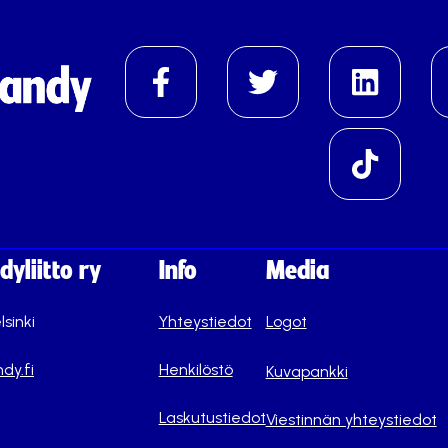
yliitto ry
Info
Media
lsinki
Yhteystiedot
Logot
dy.fi
Henkilöstö
Kuvapankki
Laskutustiedot
Viestinnän yhteystiedot