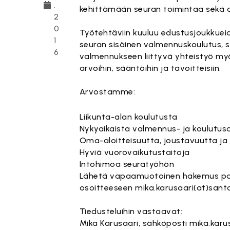
.
kehittämään seuran toimintaa sekä o
2
0
Työtehtäviin kuuluu edustusjoukkue
1
seuran sisäinen valmennuskoulutus, s
6
valmennukseen liittyvä yhteistyö myö
arvoihin, sääntöihin ja tavoitteisiin.
Arvostamme:
Liikunta-alan koulutusta
Nykyaikaista valmennus- ja koulutu
Oma-aloitteisuutta, joustavuutta ja
Hyviä vuorovaikutustaitoja
Intohimoa seuratyöhön
Lähetä vapaamuotoinen hakemus palkk
osoitteeseen
mika.karusaari(at)santa
Tiedusteluihin vastaavat:
Mika Karusaari, sähköposti
mika.karu