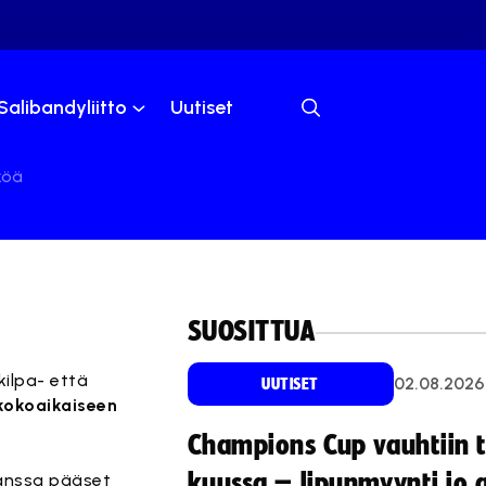
Salibandyliitto
Uutiset
köä
SUOSITTUA
kilpa- että
02.08.2026
UUTISET
kokoaikaiseen
Champions Cup vauhtiin 
kuussa – lipunmyynti jo 
kanssa pääset