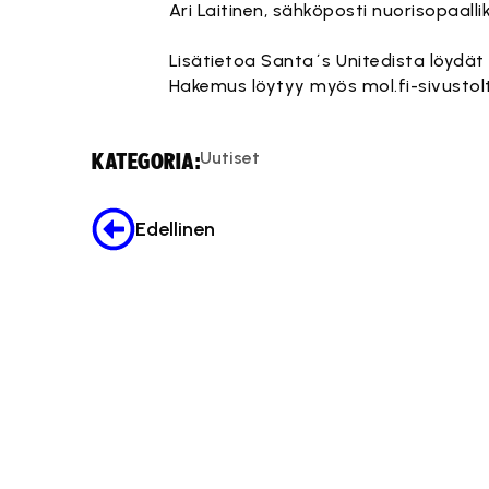
Ari Laitinen, sähköposti
nuorisopaalli
Lisätietoa Santa´s Unitedista löydät
Hakemus löytyy myös mol.fi-sivustol
Uutiset
KATEGORIA:
Edellinen