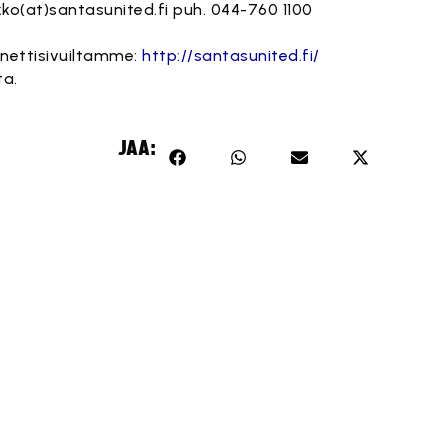
kko(at)santasunited.fi
puh. 044-760 1100
 nettisivuiltamme:
http://santasunited.fi/
ta.
JAA: