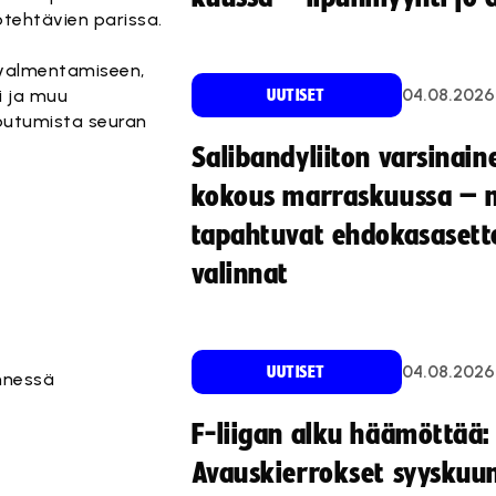
tehtävien parissa.
 valmentamiseen,
04.08.2026
i ja muu
UUTISET
toutumista seuran
Salibandyliiton varsinain
kokous marraskuussa – 
tapahtuvat ehdokasasette
valinnat
04.08.2026
UUTISET
nnessä
F-liigan alku häämöttää:
Avauskierrokset syyskuu