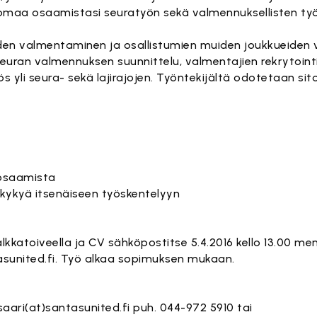
maa osaamistasi seuratyön sekä valmennuksellisten työ
iden valmentaminen ja osallistumien muiden joukkueiden
euran valmennuksen suunnittelu, valmentajien rekrytoint
s yli seura- sekä lajirajojen. Työntekijältä odotetaan si
sosaamista
 kykyä itsenäiseen työskentelyyn
atoiveella ja CV sähköpostitse 5.4.2016 kello 13.00 me
sunited.fi
. Työ alkaa sopimuksen mukaan.
saari(at)santasunited.fi
puh. 044-972 5910 tai