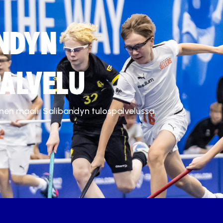
NDYN
ALVELU
inen maali. Salibandyn tulospalvelussa.