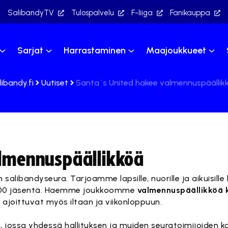
SalibandyTV
Tulospalvelu
F-liiga
Fanikauppa
Sarjat
Harrastaminen
Maajoukkueet
libandy.fi
Uutiset
Santa´s United hakee valmennuspäällik
almennuspäällikköä
alibandyseura. Tarjoamme lapsille, nuorille ja aikuisille 
i 600 jäsentä. Haemme joukkoomme
valmennuspäällikköä 
) ajoittuvat myös iltaan ja viikonloppuun.
, jossa yhdessä hallituksen ja muiden seuratoimijoiden 