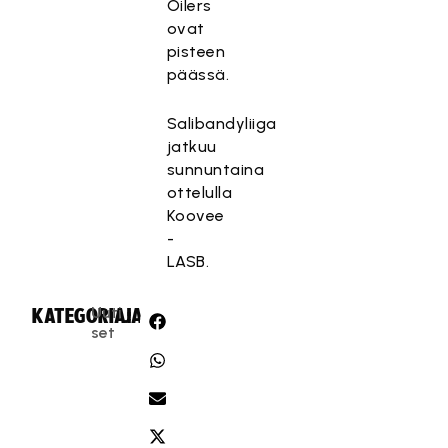
Oilers
ovat
pisteen
päässä.
Salibandyliiga
jatkuu
sunnuntaina
ottelulla
Koovee
-
LASB.
Uuti
KATEGORIA:
JAA:
set