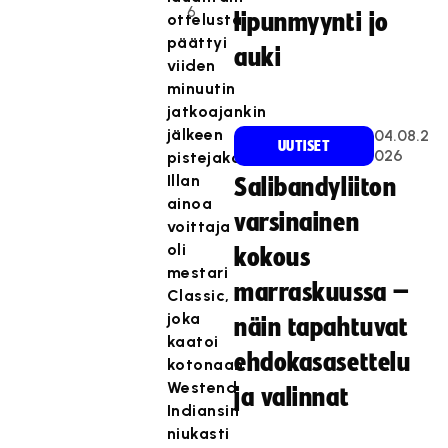
6
lipunmyynti jo
ottelusta
päättyi
auki
viiden
minuutin
jatkoajankin
jälkeen
04.08.2
UUTISET
026
pistejakoon.
Illan
Salibandyliiton
ainoa
varsinainen
voittaja
oli
kokous
mestari
marraskuussa –
Classic,
joka
näin tapahtuvat
kaatoi
ehdokasasettelu
kotonaan
Westend
ja valinnat
Indiansin
niukasti