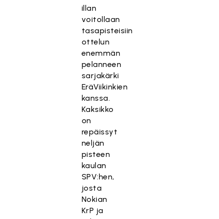
illan
voitollaan
tasapisteisiin
ottelun
enemmän
pelanneen
sarjakärki
EräViikinkien
kanssa.
Kaksikko
on
repäissyt
neljän
pisteen
kaulan
SPV:hen,
josta
Nokian
KrP ja