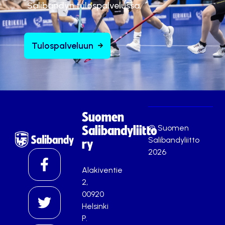
Salibandyn tulospalvelussa.
Tulospalveluun
Suomen
© Suomen
Salibandyliitto
Salibandyliitto
ry
2026
Alakiventie
2,
00920
Helsinki
P.