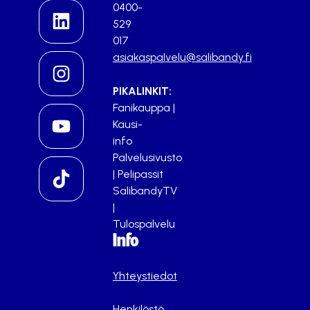
0400-
529
017
asiakaspalvelu@salibandy.fi
PIKALINKIT:
Fanikauppa
|
Kausi-
info
Palvelusivusto
|
Pelipassit
SalibandyTV
|
Tulospalvelu
Info
Yhteystiedot
Henkilöstö