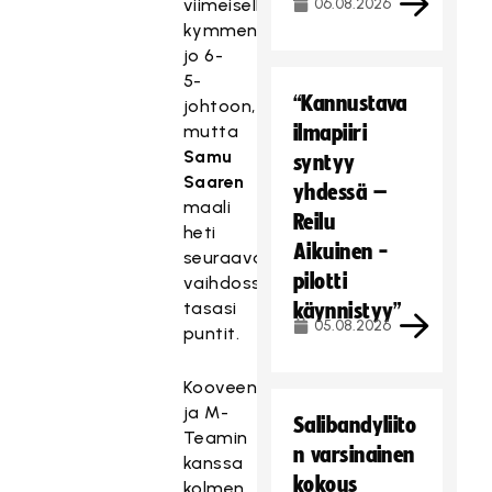
viimeisellä
06.08.2026
kymmenminuuttisella
jo 6-
5-
“Kannustava
johtoon,
mutta
ilmapiiri
Samu
syntyy
Saaren
yhdessä –
maali
Reilu
heti
Aikuinen -
seuraavassa
pilotti
vaihdossa
tasasi
käynnistyy”
05.08.2026
puntit.
Kooveen
ja M-
Salibandyliito
Teamin
n varsinainen
kanssa
kokous
kolmen