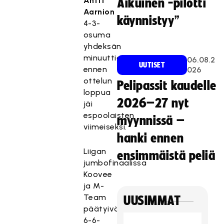
Antti
Aikuinen -pilotti
Aarnion
käynnistyy”
4-3-
osuma
yhdeksän
minuuttia
06.08.2
UUTISET
ennen
026
ottelun
Pelipassit kaudelle
loppua
2026–27 nyt
jäi
espoolaisten
myynnissä –
viimeiseksi.
hanki ennen
Liigan
ensimmäistä peliä
jumbofinaalissa
Koovee
ja M-
Team
UUSIMMAT
päätyivät
6-6-