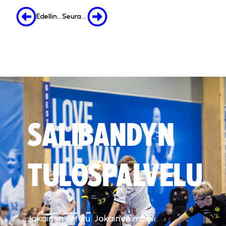
Edellinen
Seuraava
SALIBANDYN
TULOSPALVELU
Jokainen ottelu. Jokainen maali.