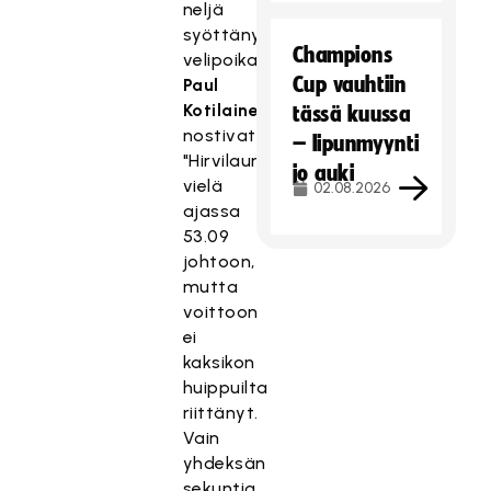
neljä
syöttänyt
Champions
velipoika
Cup vauhtiin
Paul
Kotilainen
tässä kuussa
nostivat
– lipunmyynti
"Hirvilauman"
jo auki
vielä
02.08.2026
ajassa
53.09
johtoon,
mutta
voittoon
ei
kaksikon
huippuilta
riittänyt.
Vain
yhdeksän
sekuntia