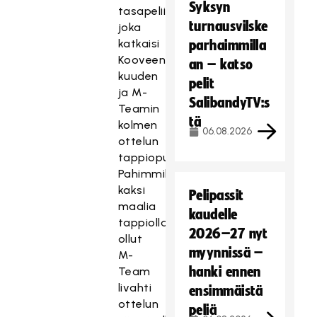
Syksyn
tasapeliin,
turnausvilske
joka
katkaisi
parhaimmilla
Kooveen
an – katso
kuuden
pelit
ja M-
SalibandyTV:s
Teamin
tä
kolmen
06.08.2026
ottelun
tappioputken.
Pahimmillaan
kaksi
Pelipassit
maalia
kaudelle
tappiolla
2026–27 nyt
ollut
myynnissä –
M-
hanki ennen
Team
livahti
ensimmäistä
ottelun
peliä