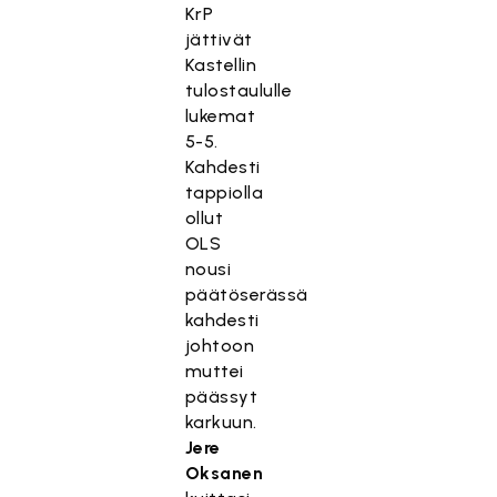
KrP
jättivät
Kastellin
tulostaululle
lukemat
5-5.
Kahdesti
tappiolla
ollut
OLS
nousi
päätöserässä
kahdesti
johtoon
muttei
päässyt
karkuun.
Jere
Oksanen