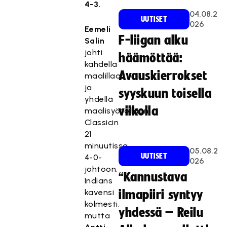
4-3.
04.08.2
UUTISET
026
Eemeli
F-liigan alku
Salin
johti
häämöttää:
kahdella
Avauskierrokset
maalillaan
ja
syyskuun toisella
yhdellä
viikolla
maalisyötöllään
Classicin
21
minuutissa
05.08.2
UUTISET
4-0-
026
johtoon.
“Kannustava
Indians
kavensi
ilmapiiri syntyy
kolmesti,
yhdessä – Reilu
mutta