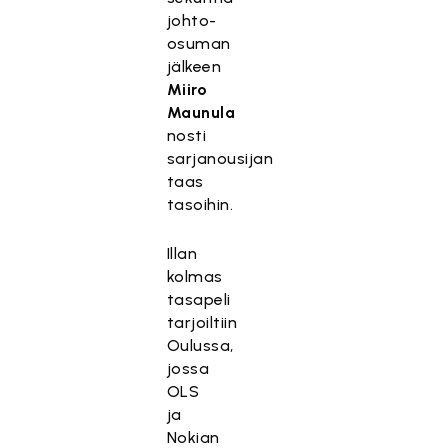
johto-
osuman
jälkeen
Miiro
Maunula
nosti
sarjanousijan
taas
tasoihin.
Illan
kolmas
tasapeli
tarjoiltiin
Oulussa,
jossa
OLS
ja
Nokian