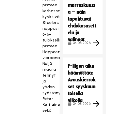
marraskuuss
pisteen
kerhossa
a – näin
kyykkivä
tapahtuvat
Steelers
ehdokasasett
nappasi
elu ja
6-6-
valinnat
tuloksella
04.08.2026
pisteen
Happeen
vieraana.
Neljä
F-liigan alku
maalia
häämöttää:
tehnyt
Avauskierrok
ja
set syyskuun
yhden
syöttänyt
toisella
Peter
viikolla
04.08.2026
Kotilainen
(
kuvassa
)
sekä