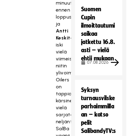
minuuttia
Suomen
ennen
loppusummeria,
Cupin
ja
ilmoittautumi
Antti
saikaa
Keskitalo
jatkettu 16.8.
iski
asti – vielä
vielä
ehtii mukaan
viimeisen
07.08.2026
niitin
ylivoimalla.
Oilers
on
Syksyn
tappion
turnausvilske
kärsineenäkin
parhaimmilla
vielä
an – katso
sarjataulukossa
neljäntenä.
pelit
SalBa
SalibandyTV:s
vaanii