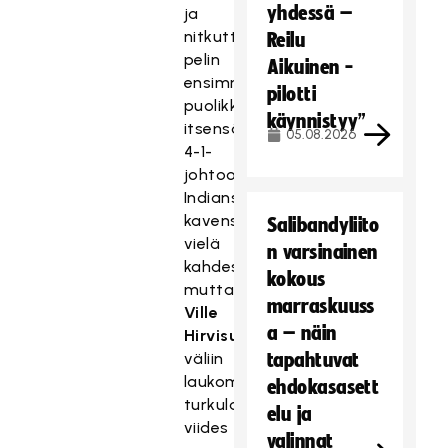
yhdessä –
ja
nitkutti
Reilu
pelin
Aikuinen -
ensimmäisellä
pilotti
puolikkaalla
käynnistyy”
itsensä
05.08.2026
4-1-
johtoon.
Indians
kavensi
Salibandyliito
vielä
n varsinainen
kahdesti,
kokous
mutta
marraskuuss
Ville
a – näin
Hirvisuon
väliin
tapahtuvat
laukoma
ehdokasasett
turkulaisten
elu ja
viides
valinnat