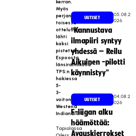
kerran.
Myös
05.08.2
perjantain
UUTISET
026
toisessa
“Kannustava
ottelussa
lähti
ilmapiiri syntyy
kaksi
yhdessä – Reilu
pistettä
Espoosta
Aikuinen -pilotti
länsirannikolla
TPS:n
käynnistyy”
hakiessa
5-
3-
04.08.2
voiton
UUTISET
026
Westend
F-liigan alku
Indiandista.
häämöttää:
Tapiolassa
Avauskierrokset
Oilers