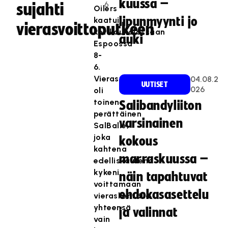
kuussa –
6
sujahti
Oilers
lipunmyynti jo
kaatui
vierasvoittoputkeen
kotikaukalossaan
auki
Espoossa
8-
6.
Vierasvoitto
04.08.2
UUTISET
026
oli
toinen
Salibandyliiton
perättäinen
varsinainen
SalBalle,
joka
kokous
kahtena
marraskuussa –
edelliskautena
kykeni
näin tapahtuvat
voittamaan
ehdokasasettelu
vieraskentällä
yhteensä
ja valinnat
vain