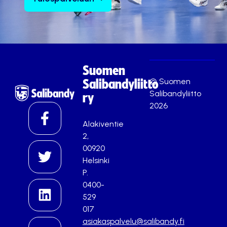
Suomen
© Suomen
Salibandyliitto
Salibandyliitto
ry
2026
Alakiventie
2,
00920
Helsinki
P.
0400-
529
017
asiakaspalvelu@salibandy.fi