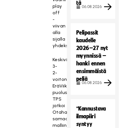
tä
play
06.08.2026
off
-
viivan
Pelipassit
alla
sijalla
kaudelle
yhdeksän.
2026–27 nyt
myynnissä –
Keskiviikkona
hanki ennen
3-
ensimmäistä
2-
peliä
voiton
06.08.2026
EräViikingeistä
puolustanut
TPS
jatkoi
“Kannustava
Otahallissa
ilmapiiri
samaan
syntyy
malliin