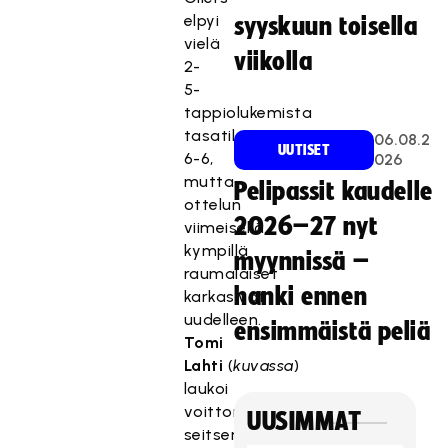
elpyi
syyskuun toisella
vielä
viikolla
2-
5-
tappiolukemista
tasatilanteeseen
06.08.2
UUTISET
6-6,
026
mutta
Pelipassit kaudelle
ottelun
2026–27 nyt
viimeisellä
kympillä
myynnissä –
raumalaiset
hanki ennen
karkasivat
uudelleen.
ensimmäistä peliä
Tomi
Lahti
(
kuvassa
)
laukoi
voittomaalin
UUSIMMAT
seitsemän