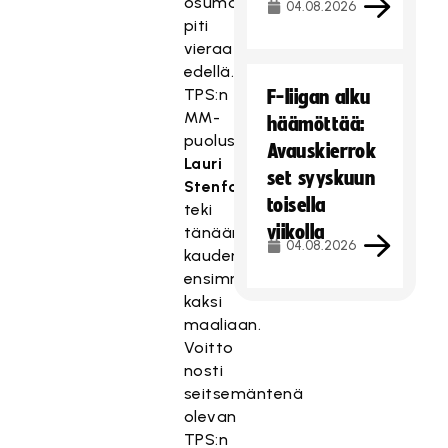
osuma
04.08.2026
piti
vieraat
edellä.
TPS:n
F-liigan alku
MM-
häämöttää:
puolustaja
Avauskierrok
Lauri
set syyskuun
Stenfors
toisella
teki
viikolla
tänään
04.08.2026
kauden
ensimmäiset
kaksi
maaliaan.
Voitto
nosti
seitsemäntenä
olevan
TPS:n