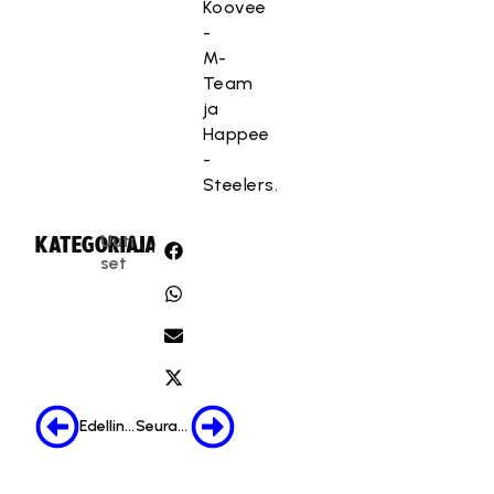
Koovee
-
M-
Team
ja
Happee
-
Steelers.
Uuti
KATEGORIA:
JAA:
set
Edellinen
Seuraava