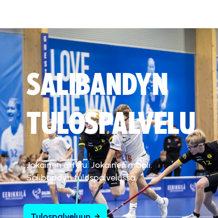
SALIBANDYN
TULOSPALVELU
Jokainen ottelu. Jokainen maali.
Salibandyn tulospalvelussa.
Tulospalveluun