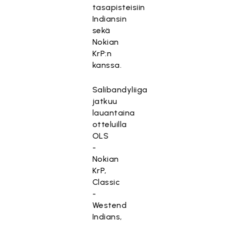
tasapisteisiin
Indiansin
sekä
Nokian
KrP:n
kanssa.
Salibandyliiga
jatkuu
lauantaina
otteluilla
OLS
-
Nokian
KrP,
Classic
-
Westend
Indians,