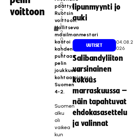
0
lipunmyynti jo
päättyi
voittoon
2
Ruotsin
auki
.1
voittoon.
1.
Hallitseva
2
maailmanmestari
0
kaatoi
04.08.2
UUTISET
1
026
kahden
4
puhtaan
Salibandyliiton
pelin
varsinainen
joukkueen
kohtaamisessa
kokous
Suomen
marraskuussa –
4-2.
näin tapahtuvat
Suomen
ehdokasasettelu
alku
oli
ja valinnat
vaikea
kun