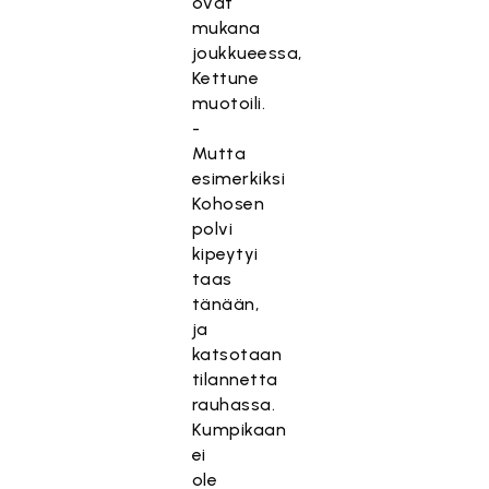
ovat
mukana
joukkueessa,
Kettune
muotoili.
-
Mutta
esimerkiksi
Kohosen
polvi
kipeytyi
taas
tänään,
ja
katsotaan
tilannetta
rauhassa.
Kumpikaan
ei
ole