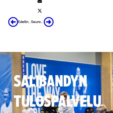
Edellinen
Seuraava
SALIBANDYN
TULOSPALVELU