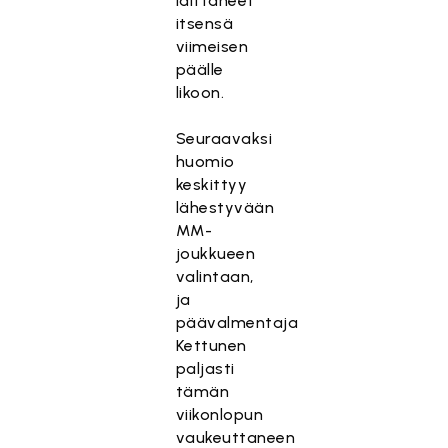
laittaneet
itsensä
viimeisen
päälle
likoon.
Seuraavaksi
huomio
keskittyy
lähestyvään
MM-
joukkueen
valintaan,
ja
päävalmentaja
Kettunen
paljasti
tämän
viikonlopun
vaukeuttaneen