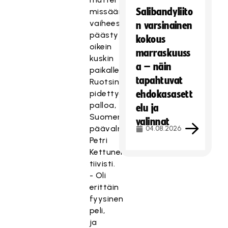
Salibandyliito
missään
vaiheessa
n varsinainen
päästy
kokous
oikein
marraskuuss
kuskin
a – näin
paikalle
tapahtuvat
Ruotsin
pidettyä
ehdokasasett
palloa,
elu ja
Suomen
valinnat
päävalmentaja
04.08.2026
Petri
Kettunen
tiivisti.
- Oli
erittäin
fyysinen
peli,
ja