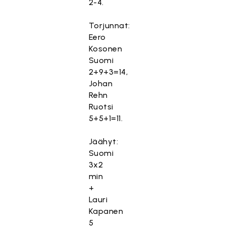
2-4.
Torjunnat:
Eero
Kosonen
Suomi
2+9+3=14,
Johan
Rehn
Ruotsi
5+5+1=11.
Jäähyt:
Suomi
3x2
min
+
Lauri
Kapanen
5