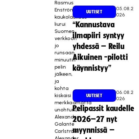
Rasmus
05.08.2
Enströmin
UUTISET
026
kaukolaukaus
“Kannustava
liurui
Suomen
ilmapiiri syntyy
verkkoon
yhdessä – Reilu
jo
runsaan
Aikuinen -pilotti
minuutin
pelin
käynnistyy”
jälkeen,
ja
kohta
06.08.2
kiskaisi
UUTISET
026
merkkaamatta
Pelipassit kaudelle
unohtunut
Alexander
2026–27 nyt
Galante
myynnissä –
Carlström
Alexander