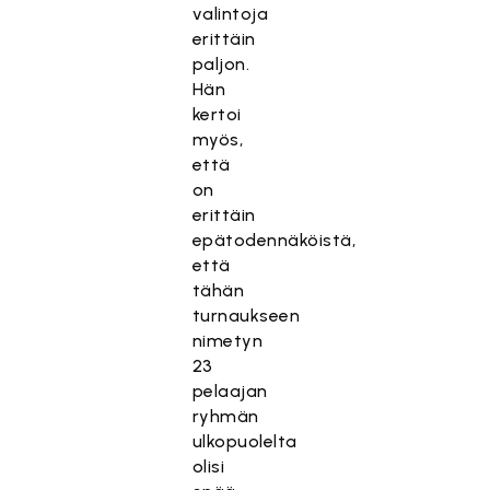
valintoja
erittäin
paljon.
Hän
kertoi
myös,
että
on
erittäin
epätodennäköistä,
että
tähän
turnaukseen
nimetyn
23
pelaajan
ryhmän
ulkopuolelta
olisi