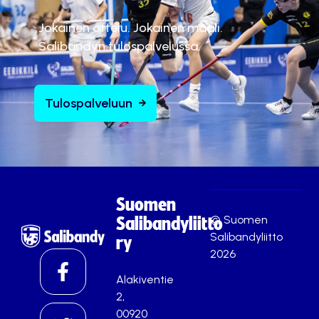
Jokainen ottelu. Jokainen maali.
Salibandyn tulospalvelussa.
Tulospalveluun
Suomen
© Suomen
Salibandyliitto
Salibandyliitto
ry
2026
Alakiventie
2,
00920