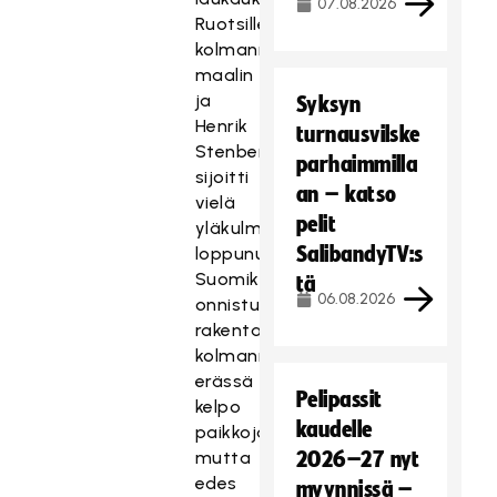
07.08.2026
Ruotsille
kolmannen
maalin
ja
Syksyn
Henrik
turnausvilske
Stenberg
parhaimmilla
sijoitti
an – katso
vielä
pelit
yläkulmaan
SalibandyTV:s
loppunumerot.
Suomikin
tä
06.08.2026
onnistui
rakentamaan
kolmannessa
erässä
Pelipassit
kelpo
kaudelle
paikkoja,
mutta
2026–27 nyt
edes
myynnissä –