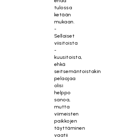
enää
tulossa
ketään
mukaan.
-
Sellaiset
viisitoista
-
kuusitoista,
ehkä
seitsemäntoistakin
pelaajaa
olisi
helppo
sanoa,
mutta
viimeisten
paikkojen
täyttäminen
vaatii