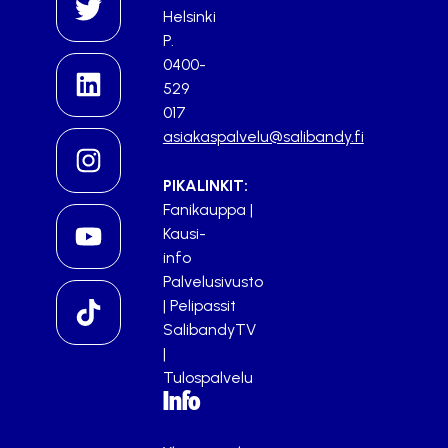
Helsinki
P.
0400-
529
017
asiakaspalvelu@salibandy.fi
PIKALINKIT:
Fanikauppa
|
Kausi-
info
Palvelusivusto
|
Pelipassit
SalibandyTV
|
Tulospalvelu
Info