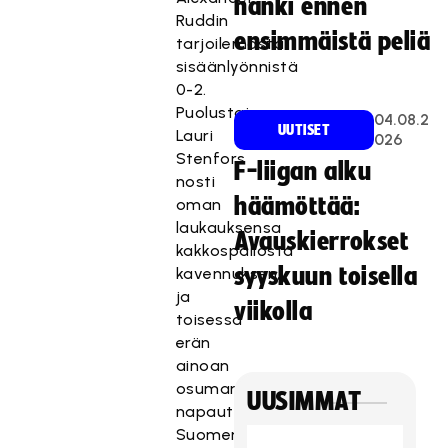
hanki ennen
Ruddin
ensimmäistä peliä
tarjoilemasta
sisäänlyönnistä
0-2.
Puolustaja
04.08.2
UUTISET
Lauri
026
Stenfors
F-liigan alku
nosti
häämöttää:
oman
laukauksensa
Avauskierrokset
kakkospallosta
syyskuun toisella
kavennuksen,
ja
viikolla
toisessa
erän
ainoan
osuman
UUSIMMAT
napautti
Suomen