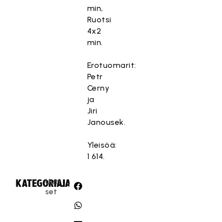
min,
Ruotsi
4x2
min.
Erotuomarit:
Petr
Cerny
ja
Jiri
Janousek.
Yleisöä:
1 614.
Uuti
KATEGORIA:
JAA:
set