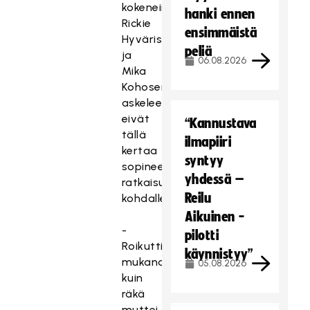
kokeneimpien
hanki ennen
Rickie
ensimmäistä
Hyvärisen
peliä
ja
06.08.2026
Mika
Kohosen
askeleet
eivät
“Kannustava
tällä
ilmapiiri
kertaa
syntyy
sopineet
yhdessä –
ratkaisutilanteissa
Reilu
kohdalleen.
Aikuinen -
-
pilotti
Roikuttiin
käynnistyy”
mukana
05.08.2026
kuin
räkä
muttei