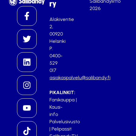
Salibandyliitto
ry
2026
Alakiventie
2,
00920
Helsinki
P.
0400-
529
017
asiakaspalvelu@salibandy.fi
PIKALINKIT:
Fanikauppa
|
Kausi-
info
Palvelusivusto
|
Pelipassit