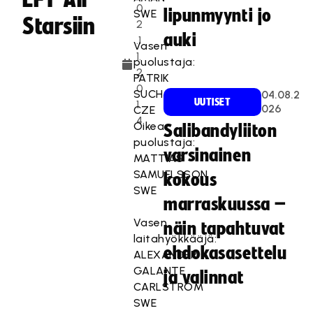
0
lipunmyynti jo
SWE
Starsiin
2
auki
.1
Vasen
1.
puolustaja:
2
PATRIK
0
SUCHANEK
04.08.2
UUTISET
1
026
CZE
4
Oikea
Salibandyliiton
puolustaja:
varsinainen
MATTIAS
SAMUELSSON
kokous
SWE
marraskuussa –
Vasen
näin tapahtuvat
laitahyökkääjä:
ehdokasasettelu
ALEXANDER
GALANTE
ja valinnat
CARLSTRÖM
SWE