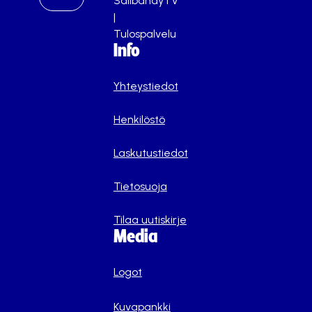
SalibandyTV
|
Tulospalvelu
Info
Yhteystiedot
Henkilöstö
Laskutustiedot
Tietosuoja
Tilaa uutiskirje
Media
Logot
Kuvapankki