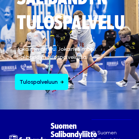
TULOSPALVELU
Jokainen ottelu. Jokainen maali.
Salibandyn tulospalvelussa.
Tulospalveluun
Suomen
© Suomen
Salibandyliitto