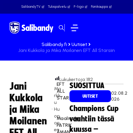
SalibandyTV
Tulospalvelu
F-liiga
Fanikauppa
Salibandy.fi
Uutiset
Jani Kukkola ja Mika Moilanen EFT All Starsiin
Lukukertoja:
182
Jani
EFT
SUOSITTUA
Ma
ALL
02.08.2
Kukkola
rkk
UUTISET
STARS
026
u
ja Mika
Champions Cup
Hu
op
vauhtiin tässä
Maalivahti:
Moilanen
on
PATRIK
kuussa –
en
EFT All
ÅMAN