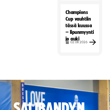
Champions
Cup vauhtiin
tässä kuussa
– lipunmyynti
jo auki
02.08.2026
SALIBANDYN