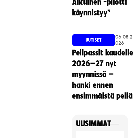
Aikuinen -pilotti
käynnistyy”
06.08.2
UUTISET
026
Pelipassit kaudelle
2026–27 nyt
myynnissä –
hanki ennen
ensimmäistä peliä
UUSIMMAT