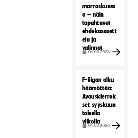
marraskuuss
a – näin
tapahtuvat
ehdokasasett
elu ja
valinnat
04.08.2026
F-liigan alku
häämöttää:
Avauskierrok
set syyskuun
toisella
viikolla
04.08.2026