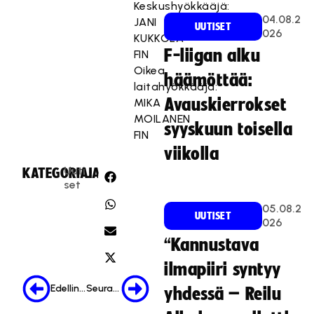
Keskushyökkääjä:
04.08.2
JANI
UUTISET
026
KUKKOLA
F-liigan alku
FIN
Oikea
häämöttää:
laitahyökkääjä:
Avauskierrokset
MIKA
MOILANEN
syyskuun toisella
FIN
viikolla
Uuti
KATEGORIA:
JAA:
set
05.08.2
UUTISET
026
“Kannustava
ilmapiiri syntyy
Edellinen
Seuraava
yhdessä – Reilu