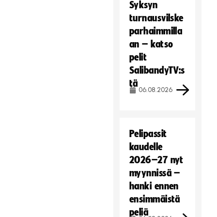
Syksyn
turnausvilske
parhaimmilla
an – katso
pelit
SalibandyTV:s
tä
06.08.2026
Pelipassit
kaudelle
2026–27 nyt
myynnissä –
hanki ennen
ensimmäistä
peliä