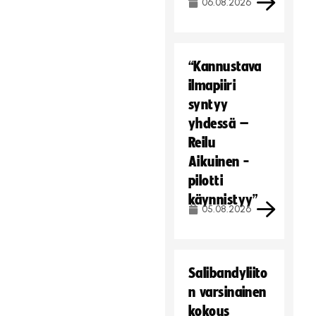
06.08.2026
“Kannustava
ilmapiiri
syntyy
yhdessä –
Reilu
Aikuinen -
pilotti
käynnistyy”
05.08.2026
Salibandyliito
n varsinainen
kokous