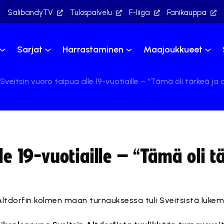
SalibandyTV
Tulospalvelu
F-liiga
Fanikauppa
Sarjat
Harrastaminen
Maajoukkueet
Sveitsin vuoro taipua alle 19-vuotiaille – “Tämä oli tärkeä 
le 19-vuotiaille – “Tämä oli t
ltdorfin kolmen maan turnauksessa tuli Sveitsistä lukem