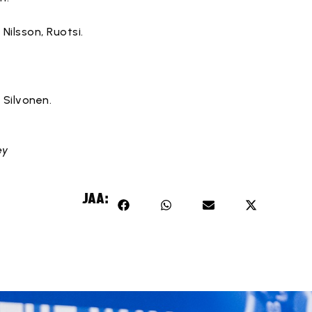
Nilsson, Ruotsi.
 Silvonen.
ey
JAA: