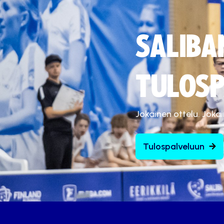
SALIBA
TULOSP
Jokainen ottelu. Joka
Tulospalveluun