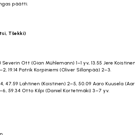
angas päätti.
si, Tšekki)
28 Severin Ott (Gian Mühlemann) 1–1 yv, 13.55 Jere Koistinen
2, 19.14 Patrik Korpiniemi (Oliver Sillanpää) 2–3.
, 47.59 Lahtinen (Koistinen) 2–5, 50.09 Aaro Kuusela (Aa
–6, 59.34 Otto Kilpi (Daniel Kortetmäki) 3–7 yv.
n.