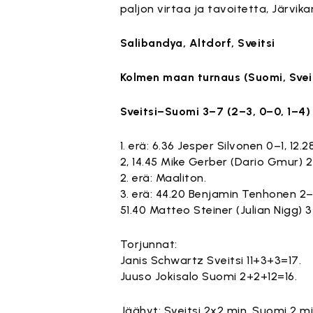
paljon virtaa ja tavoitetta, Järvik
Salibandya, Altdorf, Sveitsi
Kolmen maan turnaus (Suomi, Sveit
Sveitsi–Suomi 3–7 (2–3, 0–0, 1–4)
1. erä: 6.36 Jesper Silvonen 0–1, 12.
2, 14.45 Mike Gerber (Dario Gmur) 2–
2. erä: Maaliton.
3. erä: 44.20 Benjamin Tenhonen 2–4
51.40 Matteo Steiner (Julian Nigg) 3
Torjunnat:
Janis Schwartz Sveitsi 11+3+3=17.
Juuso Jokisalo Suomi 2+2+12=16.
Jäähyt: Sveitsi 2x2 min, Suomi 2 mi