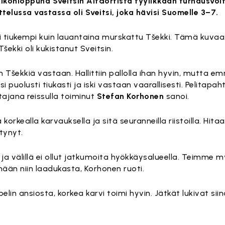
iikonloppuna Sveitsin Altdorfista tyylikkään turnausvoi
lussa vastassa oli Sveitsi, joka hävisi Suomelle 3–7.
 tiukempi kuin lauantaina murskattu Tšekki. Tämä kuvaa
 Tšekki oli kukistanut Sveitsin.
n Tšekkiä vastaan. Hallittiin pallolla ihan hyvin, mutta 
si puolusti tiukasti ja iski vastaan vaarallisesti. Pelitapa
tajana reissulla toiminut
Stefan Korhonen
sanoi.
rkealla karvauksella ja sitä seuranneilla riistoilla. Hita
ytynyt.
ni ja välillä ei ollut jatkumoita hyökkäysalueella. Teimme 
 tänään niin laadukasta, Korhonen ruoti.
lin ansiosta, korkea karvi toimi hyvin. Jätkät lukivat siinä