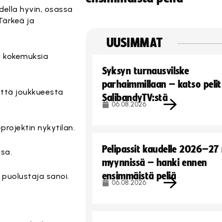
della hyvin, osassa
Tärkeä ja
UUSIMMAT
tä kokemuksia
Syksyn turnausvilske
parhaimmillaan – katso pelit
 että joukkueesta
SalibandyTV:stä
06.08.2026
rojektin nykytilan.
Pelipassit kaudelle 2026–27
ssa.
myynnissä – hanki ennen
ensimmäistä peliä
 puolustaja sanoi.
06.08.2026