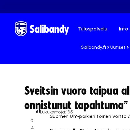
Tulospalvelu
Info
Salibandy.fi
Uutiset
Sveitsin vuoro taipua al
onnistunut tapahtuma”
Lukukertoja:
135
Suomen U19-poikien toinen voitto A
0
2.