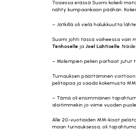
Toisessa erässä Suomi kokeili mat
nähty kumpaankaan päähän. Kokeilu 
– Jätkillä oli vielä halukkuutta läht
Suomi johti tässä vaiheessa vain 
Tenhoselle
ja
Joel Lahtiselle
. Näid
– Molempien pelien parhaat jutut tul
Turnauksen päättäminen voittoon ol
pelitapaa ja saada kokemusta MM-k
– Tämä oli ensimmäinen tapahtuma, 
aloitimmekin jo viime vuoden puolel
Alle 20-vuotiaiden MM-kisat pelat
maan turnauksessa, oli tapahtuma e