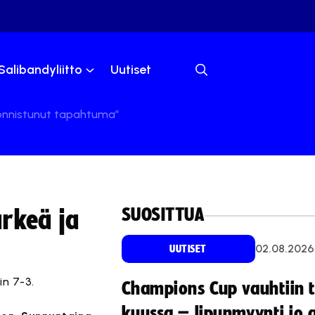
Salibandyliitto
Uutiset
ja onnistunut tapahtuma”
SUOSITTUA
ärkeä ja
02.08.2026
UUTISET
in 7-3.
Champions Cup vauhtiin 
kuussa – lipunmyynti jo 