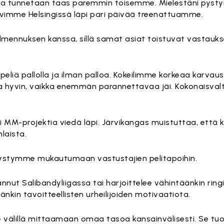
a tunnetaan taas paremmin toisemme. Mielestäni pysty
ävimme Helsingissä läpi pari päivää treenattuamme.
almennuksen kanssa, sillä samat asiat toistuvat vastau
eliä pallolla ja ilman palloa. Kokeilimme korkeaa karvaust
ika hyvin, vaikka enemmän parannettavaa jäi. Kokonaisvalt
i MM-projektia viedä läpi. Järvikangas muistuttaa, että 
laista.
 pystymme mukautumaan vastustajien pelitapoihin.
annut Salibandyliigassa tai harjoittelee vähintäänkin rin
kin tavoitteellisten urheilijoiden motivaatiota.
e välillä mittaamaan omaa tasoa kansainvälisesti. Se tu