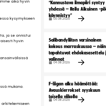
imme aika hyvin
“Kannustava ilmapiiri syntyy
yhdessä – Reilu Aikuinen -pil
käynnistyy”
ksessa kysymykseen
05.08.2026
a, ja se onnistui
Salibandyliiton varsinainen
aisesti hyvin
kokous marraskuussa – näin
tapahtuvat ehdokasasettelu 
kansainvälisissä
valinnat
04.08.2026
F-liigan alku häämöttää:
gissä mukana.
Avauskierrokset syyskuun
toisella viikolla
04.08.2026
o arkitekemiseen