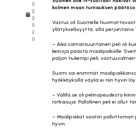
Suomen alle 19-vuotiaat hakivat v
0
kolmen maan turnauksen päätösotte
2.
2
Vastus oli Suomelle huomattavasti
0
yllätyksellisyyttä, sillä perjantaina
2
0
– Aika samansuuntainen peli oli kui
keinoja päästä maalipaikoille. Sveit
paljon tiukempi peli, vastuuvalmen
Suomi sai enimmät maalipaikkansa ko
hyökkäyksillä väyliä ei niin hyvin lö
– Välillä se oli pelinopeudesta kiin
ratkaisuja. Pallollinen peli ei ollut
– Maalipaikat saatiin pallottoman pe
hyvin.