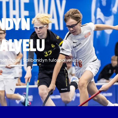
NDYN
ALVELU
inen maali. Salibandyn tulospalvelussa.