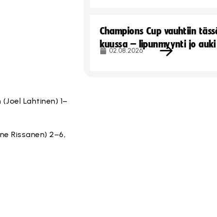
Champions Cup vauhtiin täss
kuussa – lipunmyynti jo auki
02.08.2026
 (Joel Lahtinen) 1–
rne Rissanen) 2–6,