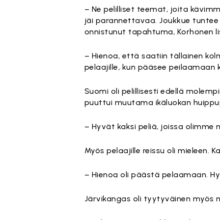
– Ne pelilliset teemat, joita kävim
jäi parannettavaa. Joukkue tuntee
onnistunut tapahtuma, Korhonen lis
– Hienoa, että saatiin tällainen ko
pelaajille, kun pääsee peilaamaan 
Suomi oli pelillisesti edellä molemp
puuttui muutama ikäluokan huippu
– Hyvät kaksi peliä, joissa olimme
Myös pelaajille reissu oli mieleen. 
– Hienoa oli päästä pelaamaan. Hyv
Järvikangas oli tyytyväinen myös m