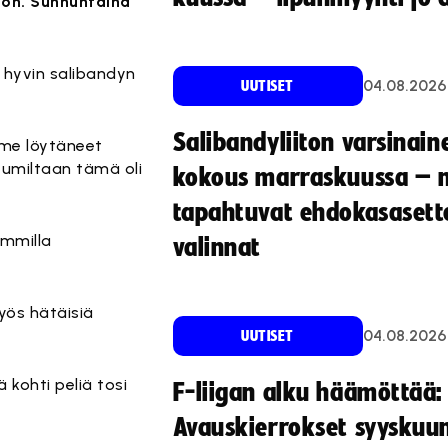
ton. Sunnuntaina
 hyvin salibandyn
04.08.2026
UUTISET
Salibandyliiton varsinain
emme löytäneet
htumiltaan tämä oli
kokous marraskuussa – 
tapahtuvat ehdokasasette
ammilla
valinnat
myös hätäisiä
04.08.2026
UUTISET
 kohti peliä tosi
F-liigan alku häämöttää:
Avauskierrokset syyskuu