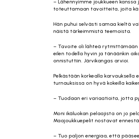
– Lähennyimme joukkueen kanssa j
toteuttamaan tavoitteita, joita k
Hän puhui selvästi samaa kieltä v
näistä tärkeimmistä teemoista.
– Tavoite oli lähteä rytmittämään p
eilen todella hyvin ja tänäänkin a
onnistuttiin. Järvikangas arvioi.
Pelkästään korkealla karvauksella e
turnauksissa on hyvä kokeilla kaiken
– Tuodaan eri variaatioita, jotta
Moni ikäluokan pelaajista on jo pel
Maajoukkuepelit nostavat ennestään
– Tuo paljon energiaa, että pääse