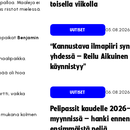
alloa. Maaleja ei
toisella viikolla
 riistot mielessä.
05.08.2026
UUTISET
vopaikat
Benjamin
“Kannustava ilmapiiri sy
yhdessä – Reilu Aikuinen 
maalipaikka.
käynnistyy”
ää oli hioa
06.08.2026
UUTISET
tti, vaikka
Pelipassit kaudelle 2026
an mukana kolmen
myynnissä – hanki ennen
ensimmäistä peliä