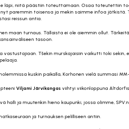
me läpi, niitä päästiin toteuttamaan. Osaa toteutettiin to
 nyt paremmin toisensa ja mekin saimme infoa jätkistä. 
tasi reissun antia.
lmen maan turnaus. Tällaista ei ole aiemmin ollut. Tärkei
kansainväliseen tasoon.
ia vastustajiaan. Tšekin murskajaisiin vaikutti toki sekin,
pelaaja.
 molemmissa kuskin paikalla, Korhonen vielä summasi MM-p
Kapteeni
Viljami Järvikangas
viihtyi viikonloppuna Altdorfi
ä halli ja muutenkin hieno kaupunki, jossa olimme, SPV:n
atkaseuraan ja turnauksen pelilliseen antiin.