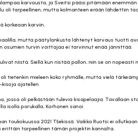
alampaa karvausta, ja Sveitsi pääsi pitämään enemmän p
oli tarpeellinen, mutta kolmanteen erään lähdettiin taas
eä korkeaan karviin.
maalilla, mutta päätylankusta lähtenyt karvaus tuotti a
en osumien turvin voittajaa ei tarvinnut enää jännittää.
ivat niistä. Siellä kun riistää pallon, niin se on nopeasti 
i tietenkin mieleen koko ryhmälle, mutta vielä tärkeämp
isoja ajatellen.
jossa oli pelkästään tulevia kisapelaajia. Tavallaan star
la isolla porukalla, Korhonen sanoi.
aan toukokuussa 2021 Tšekissä. Vaikka Ruotsi ei ollutka
rittäin tarpeellinen tämän projektin kannalta.