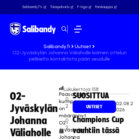
SalibandyTV
Tulospalvelu
F-liiga
Fanikauppa
Salibandy.fi
Uutiset
O2-Jyväskylän Johanna Väliaholle kolmen ottelun
pelikielto kontaktista pään seudulle
Lukukertoja:
158
O2-
Pääsarjojen
SUOSITTUA
0
kurinpitäjä
02.08.2
Jyväskylän
2
UUTISET
on
026
.
määrännyt
Johanna
Champions Cup
0
O2-
2
vauhtiin tässä
Jyväskylän
Väliaholle
.
Johanna