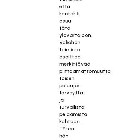
että
kontakti
osuu
tätä
ylävartaloon.
Väliahon
toiminta
osoittaa
merkittävää
piittaamattomuutta
toisen
pelaajan
terveyttä
ja
turvallista
pelaamista
kohtaan.
Täten
hän