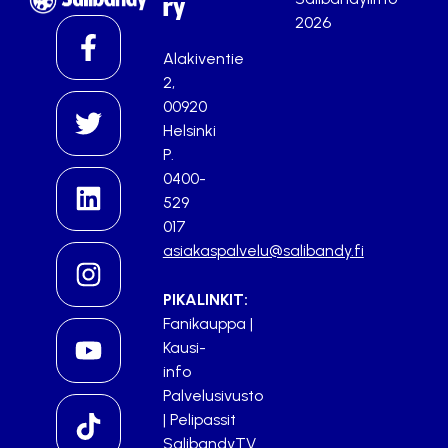
ry
2026
Alakiventie
2,
00920
Helsinki
P.
0400-
529
017
asiakaspalvelu@salibandy.fi
PIKALINKIT:
Fanikauppa
|
Kausi-
info
Palvelusivusto
|
Pelipassit
SalibandyTV