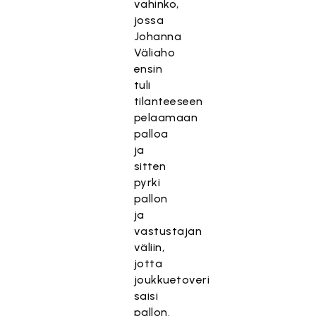
vahinko,
jossa
Johanna
Väliaho
ensin
tuli
T
tilanteeseen
ä
pelaamaan
m
palloa
ä
ja
s
sitten
i
pyrki
s
pallon
ä
ja
l
vastustajan
t
väliin,
ö
jotta
o
joukkuetoveri
n
saisi
e
pallon.