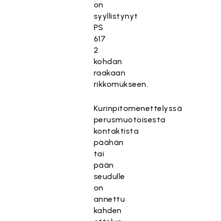
on
syyllistynyt
PS
617
2
kohdan
raakaan
rikkomukseen.
Kurinpitomenettelyssä
perusmuotoisesta
kontaktista
päähän
tai
pään
seudulle
on
annettu
kahden