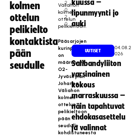
kuussa –
2
kolmen
Väliahon
0
lipunmyynti jo
kolmen
ottelun
2
ottelun
auki
0
pelikieltoon.
pelikielto
kontaktista
Pääsarjojen
04.08.2
kurinpitäjä
pään
UUTISET
026
on
määrännyt
Salibandyliiton
seudulle
O2-
varsinainen
Jyväskylän
Johanna
kokous
Väliahon
marraskuussa –
kolmen
ottelun
näin tapahtuvat
pelikieltoon
ehdokasasettelu
pään
seudulle
ja valinnat
kohdistuneesta