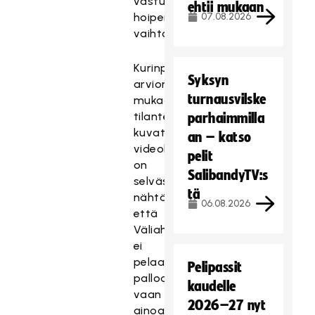
vastustaja
ehtii mukaan
hoipertelee
07.08.2026
vaihtoaitioon.
Kurinpitäjän
Syksyn
arvion
turnausvilske
mukaan
tilanteesta
parhaimmilla
kuvatulta
an – katso
videolta
pelit
on
SalibandyTV:s
selvästi
tä
nähtävissä,
06.08.2026
että
Väliaho
ei
pelaa
Pelipassit
palloa
kaudelle
vaan
2026–27 nyt
ainoastaan