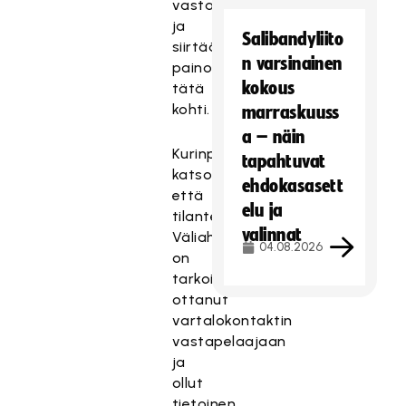
vastapelaajaa
ja
Salibandyliito
siirtää
n varsinainen
painopisteen
kokous
tätä
kohti.
marraskuuss
a – näin
Kurinpitäjä
tapahtuvat
katsoo,
ehdokasasett
että
elu ja
tilanteessa
valinnat
Väliaho
04.08.2026
on
tarkoituksella
ottanut
vartalokontaktin
vastapelaajaan
ja
ollut
tietoinen,