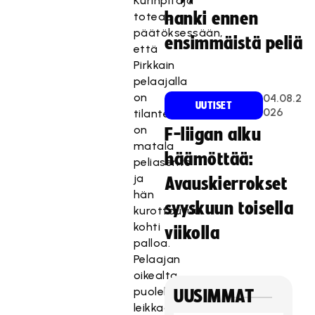
Kurinpitäjä
hanki ennen
toteaa
päätöksessään,
ensimmäistä peliä
että
Pirkkain
pelaajalla
on
04.08.2
UUTISET
026
tilanteessa
on
F-liigan alku
matala
häämöttää:
peliasento
ja
Avauskierrokset
hän
syyskuun toisella
kurottautuu
kohti
viikolla
palloa.
Pelaajan
oikealta
puolelta
UUSIMMAT
leikkaavalla