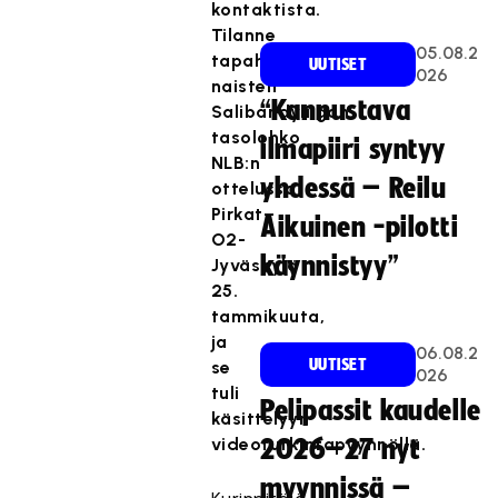
kontaktista.
Tilanne
05.08.2
tapahtui
UUTISET
026
naisten
“Kannustava
Salibandyliigan
tasolohko
ilmapiiri syntyy
NLB:n
yhdessä – Reilu
ottelussa
Pirkat–
Aikuinen -pilotti
O2-
käynnistyy”
Jyväskylä
25.
tammikuuta,
ja
06.08.2
UUTISET
se
026
tuli
Pelipassit kaudelle
käsittelyyn
videotutkintapyynnöllä.
2026–27 nyt
myynnissä –