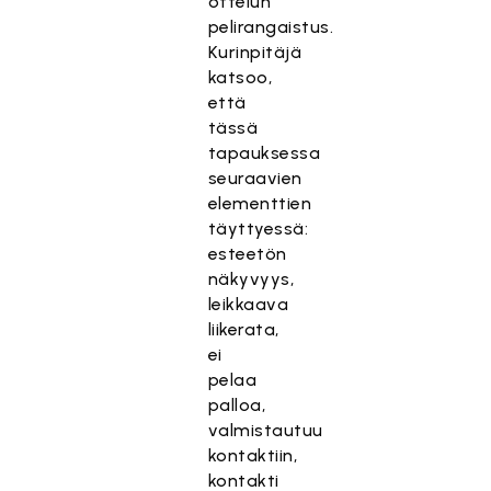
ottelun
pelirangaistus.
Kurinpitäjä
katsoo,
että
tässä
tapauksessa
seuraavien
elementtien
täyttyessä:
esteetön
näkyvyys,
leikkaava
liikerata,
ei
pelaa
palloa,
valmistautuu
kontaktiin,
kontakti