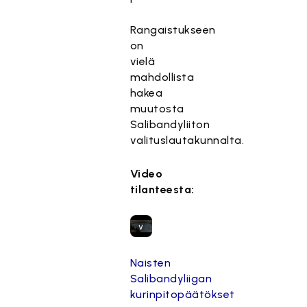
s
t
Rangaistukseen
e
on
t
vielä
t
mahdollista
y
hakea
,
muutosta
k
Salibandyliiton
o
valituslautakunnalta.
s
k
Video
a
tilanteesta:
s
e
v
a
a
Naisten
t
Salibandyliigan
ii
kurinpitopäätökset
m