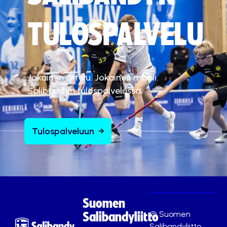
ä
.
TULOSPALVELU
Hyväksy markkinointievästeet
Jokainen ottelu. Jokainen maali.
Salibandyn tulospalvelussa.
Tulospalveluun
Suomen
© Suomen
Salibandyliitto
Salibandyliitto