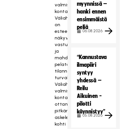
myynnissä –
valmistautuu
hanki ennen
kontaktiin.
Väliaholla
ensimmäistä
on
peliä
esteetön
06.08.2026
näkyvyys
vastustajaan
ja
“Kannustava
mahdollisuus
pelata
ilmapiiri
tilanne
syntyy
turvallisesti.
yhdessä –
Väliaho
Reilu
valmistautuu
Aikuinen -
kontaktiin
pilotti
ottamalla
pitkän
käynnistyy”
05.08.2026
askeleen
kohti