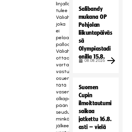
linjalla
Salibandy
tulee
mukana OP
Väliaho,
joka
Pohjolan
ei
liikuntapäiväs
pelaa
sä
palloa.
Olympiastadi
Väliaho
onilla 15.8.
ottaa
08.08.2026
vartalokontaktin
vastustajaan
osuen
tätä
Suomen
vasemmalla
Cupin
olkapäällään
ilmoittautumi
pään
saikaa
seudulle,
jatkettu 16.8.
minkä
jälkeen
asti – vielä