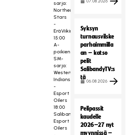
07.08.2026
sarja:
Northern
Stars
-
Syksyn
EräViikingit
turnausvilske
15:00
parhaimmilla
A-
poikien
an – katso
SM-
pelit
sarja:
SalibandyTV:s
Westend
tä
Indians
06.08.2026
-
Esport
Oilers
18:00
Pelipassit
Salibandyliiga:
kaudelle
Esport
2026–27 nyt
Oilers
myynnissä –
-