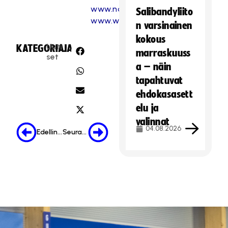
www.northernstars.fi
Salibandyliito
www.westendindians.fi
n varsinainen
kokous
Uuti
KATEGORIA:
JAA:
marraskuuss
set
a – näin
tapahtuvat
ehdokasasett
elu ja
valinnat
04.08.2026
Edellinen
Seuraava