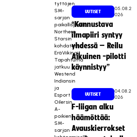
tyttöjen
05.08.2
SM-
UUTISET
026
sarjan
“Kannustava
paikallispelillä
Northern
ilmapiiri syntyy
Starsin
yhdessä – Reilu
kohdatessa
EräViikingit.
Aikuinen -pilotti
Tapahtuma
käynnistyy”
jatkuu
Westend
Indiansin
ja
04.08.2
UUTISET
Esport
026
Oilersin
F-liigan alku
A-
poikien
häämöttää:
SM-
Avauskierrokset
sarjan