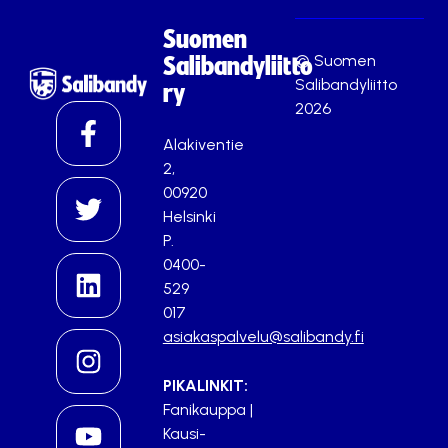
Suomen
© Suomen
Salibandyliitto
Salibandyliitto
ry
2026
Alakiventie
2,
00920
Helsinki
P.
0400-
529
017
asiakaspalvelu@salibandy.fi
PIKALINKIT:
Fanikauppa
|
Kausi-