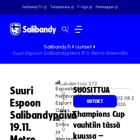
SalibandyTV
Tulospalvelu
F-liiga
Fanikauppa
Salibandy.fi
Uutiset
Suuri Espoon Salibandypäivä 19.11. Metro Areenalla
Lukukertoja:
272
Suuri
Espoolaiset
SUOSITTUA
0
huippusalibandyseurat
02.08.2
Espoon
7
UUTISET
Esport
026
.1
Oilers,
Salibandypäivä
Champions Cup
1.
Northern
2
vauhtiin tässä
Stars
19.11.
0
ja
kuussa –
1
Metro
Westend