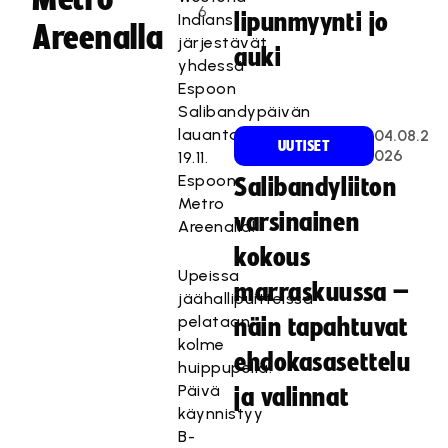
6
lipunmyynti jo
Indians
Areenalla
järjestävät
auki
yhdessä
Espoon
Salibandypäivän
lauantaina
04.08.2
UUTISET
026
19.11.
Espoon
Salibandyliiton
Metro
varsinainen
Areenalla!
kokous
Upeissa
marraskuussa –
jäähallipuitteissa
pelataan
näin tapahtuvat
kolme
ehdokasasettelu
huippupeliä.
Päivä
ja valinnat
käynnistyy
B-