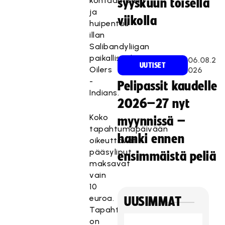
kohtaamisella
syyskuun toisella
ja
viikolla
huipentuu
illan
Salibandyliigan
paikallispeliin
06.08.2
UUTISET
Oilers
026
-
Pelipassit kaudelle
Indians.
2026–27 nyt
Koko
myynnissä –
tapahtumapäivään
hanki ennen
oikeuttavat
pääsyliput
ensimmäistä peliä
maksavat
vain
10
euroa.
UUSIMMAT
Tapahtumaan
on