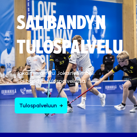
SALIBANDYN
TULOSPALVELU
Jokainen ottelu. Jokainen maali.
Salibandyn tulospalvelussa.
Tulospalveluun