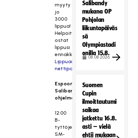
Salibandy
myyty
mukana OP
jo
3000
Pohjolan
lippua!
liikuntapäiväs
Helpoiten
sä
ostat
Olympiastadi
lippusi
onilla 15.8.
ennakkoon
08.08.2026
Lippuautomaatin
nettipalvelusta
.
Espoon
Suomen
Salibandypäivän
Cupin
ohjelma:
ilmoittautumi
saikaa
12:00
jatkettu 16.8.
B-
asti – vielä
tyttöjen
SM-
ehtii mukaan