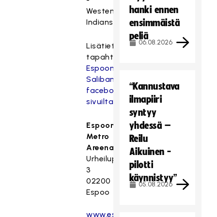
hanki ennen
Westend
Indians
ensimmäistä
peliä
06.08.2026
Lisätietoja
tapahtumasta
Espoon
Salibandypäivän
“Kannustava
facebook-
ilmapiiri
sivuilta
.
syntyy
yhdessä –
Espoon
Metro
Reilu
Areena
Aikuinen -
Urheilupuistontie
pilotti
3
käynnistyy”
02200
05.08.2026
Espoo
www.esportoilers.fi