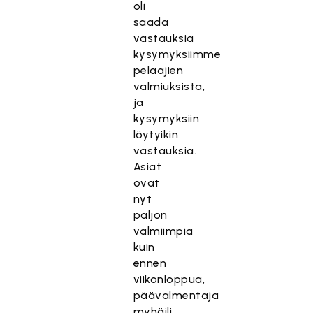
oli
saada
vastauksia
kysymyksiimme
pelaajien
valmiuksista,
ja
kysymyksiin
löytyikin
vastauksia.
Asiat
ovat
nyt
paljon
valmiimpia
kuin
ennen
viikonloppua,
päävalmentaja
myhäili.