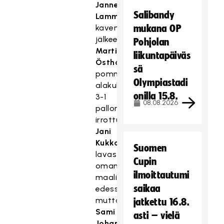
Janne
Salibandy
Lammisen
kavennuksen
mukana OP
jälkeen
Pohjolan
Martin
liikuntapäiväs
Östholm
sä
pommitti
Olympiastadi
alakulmaan
onilla 15.8.
3-1
08.08.2026
pallon
irrottua
Jani
Kukkolan
Suomen
lavasta
Cupin
oman
ilmoittautumi
maalin
saikaa
edessä,
mutta
jatkettu 16.8.
Sami
asti – vielä
Johansson