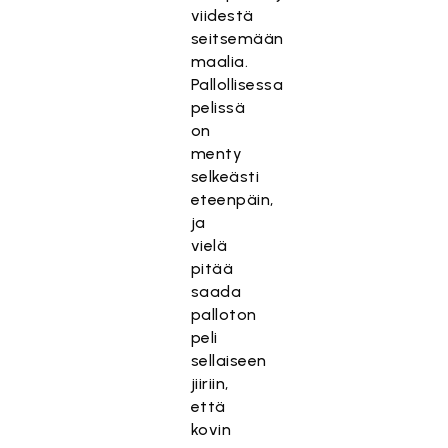
viidestä
seitsemään
maalia.
Pallollisessa
pelissä
on
menty
selkeästi
eteenpäin,
ja
vielä
pitää
saada
palloton
peli
sellaiseen
jiiriin,
että
kovin