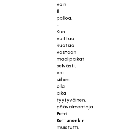
vain
11
palloa.
-
Kun
voittaa
Ruotsia
vastaan
maalipaikat
selvästi,
voi
siihen
olla
aika
tyytyväinen,
päävalmentaja
Petri
Kettunenkin
muistutti.