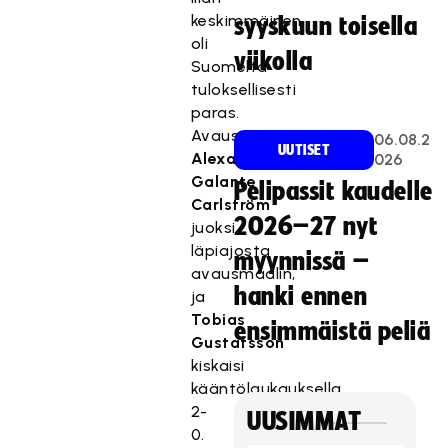
keskimmäinen
syyskuun toisella
oli
viikolla
Suomelta
tuloksellisesti
paras.
Avauserässä
06.08.2
UUTISET
Alexander
026
Galante
Pelipassit kaudelle
Carlström
2026–27 nyt
juoksi
läpiajosta
myynnissä –
avausmaalin,
hanki ennen
ja
Tobias
ensimmäistä peliä
Gustafsson
kiskaisi
kääntölaukauksella
2-
UUSIMMAT
0.