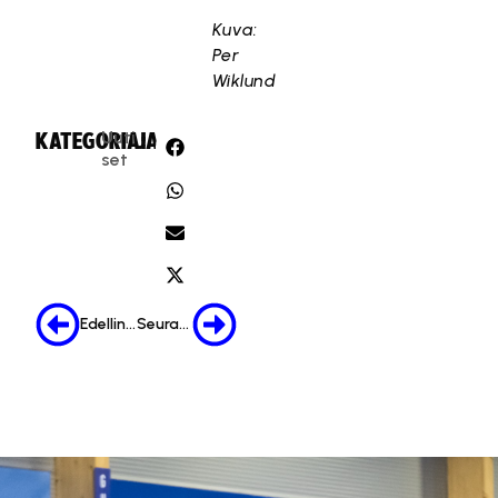
Kuva:
Per
Wiklund
Uuti
KATEGORIA:
JAA:
set
Edellinen
Seuraava