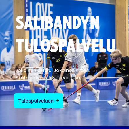
SALIBANDYN
TULOSPALVELU
Jokainen ottelu. Jokainen maali.
Salibandyn tulospalvelussa.
Tulospalveluun