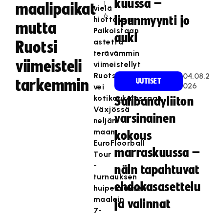
kuussa –
1
maalipaikat
vielä
6
lipunmyynti jo
hiottavaa.
mutta
Paikoistaan
auki
astetta
Ruotsi
terävämmin
viimeisteli
viimeistellyt
Ruotsi
04.08.2
tarkemmin
UUTISET
026
vei
kotikaukalossaan
Salibandyliiton
Växjössä
varsinainen
neljän
maan
kokous
EuroFloorball
marraskuussa –
Tour
-
näin tapahtuvat
turnauksen
ehdokasasettelu
huipennuksen
maalein
ja valinnat
7-