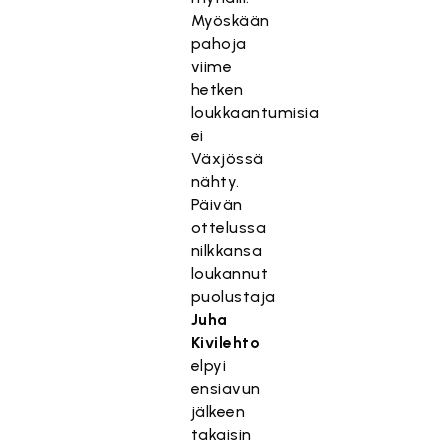
Myöskään
pahoja
viime
hetken
loukkaantumisia
ei
Växjössä
nähty.
Päivän
ottelussa
nilkkansa
loukannut
puolustaja
Juha
Kivilehto
elpyi
ensiavun
jälkeen
takaisin