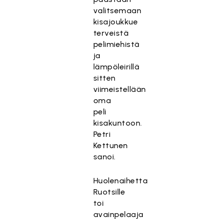
valitsemaan
kisajoukkue
terveistä
pelimiehistä
ja
lämpöleirillä
sitten
viimeistellään
oma
peli
kisakuntoon.
Petri
Kettunen
sanoi.
Huolenaihetta
Ruotsille
toi
avainpelaaja