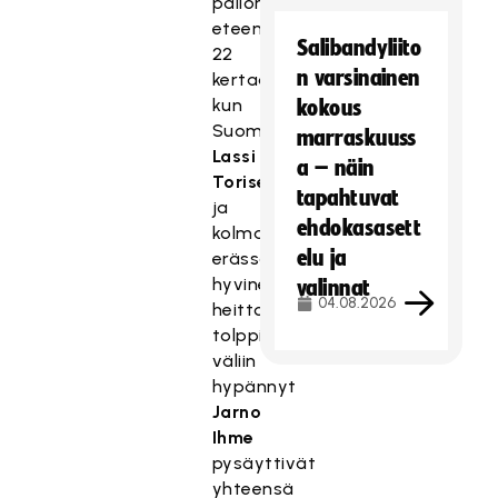
pallon
eteen
Salibandyliito
22
n varsinainen
kertaa
kun
kokous
Suomen
marraskuuss
Lassi
a – näin
Toriseva
tapahtuvat
ja
ehdokasasett
kolmannessa
elu ja
erässä
hyvine
valinnat
04.08.2026
heittokäsineen
tolppien
väliin
hypännyt
Jarno
Ihme
pysäyttivät
yhteensä