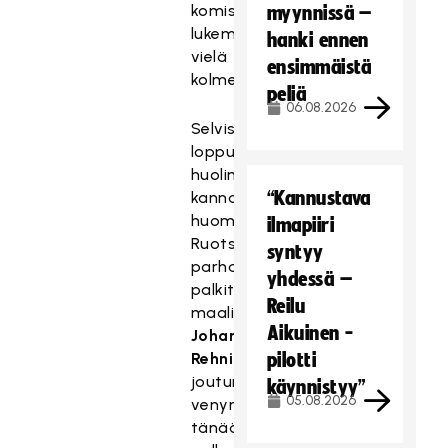
komistella
myynnissä –
lukemia
hanki ennen
vielä
ensimmäistä
kolmesti.
peliä
06.08.2026
Selvistä
loppunumeroista
huolimatta
“Kannustava
kannattaa
huomata
ilmapiiri
Ruotsin
syntyy
parhaana
yhdessä –
palkitun
Reilu
maalivahti
Aikuinen -
Johan
Rehnin
pilotti
joutuneen
käynnistyy”
05.08.2026
venymään
tänään