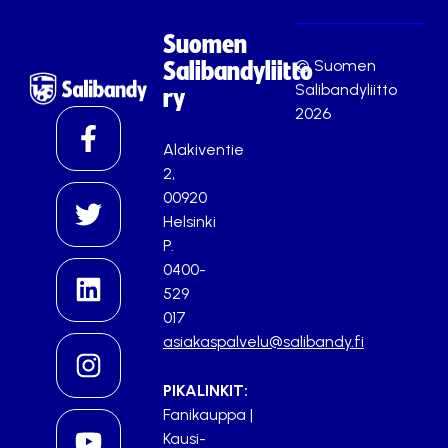
Suomen
© Suomen
Salibandyliitto
Salibandyliitto
ry
2026
Alakiventie
2,
00920
Helsinki
P.
0400-
529
017
asiakaspalvelu@salibandy.fi
PIKALINKIT:
Fanikauppa
|
Kausi-