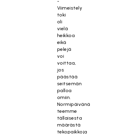
-
Viimeistely
toki
oli
vielä
heikkoa
eikä
pelejä
voi
voittaa,
jos
päästää
seitsemän
palloa
omiin.
Normipäivänä
teemme
tällaisesta
määrästä
tekopaikkoja