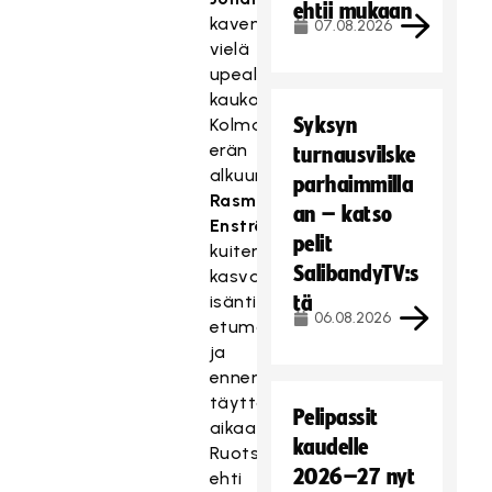
ehtii mukaan
kavensi
07.08.2026
vielä
upealla
kaukolaukauksella.
Syksyn
Kolmannen
erän
turnausvilske
alkuun
parhaimmilla
Rasmus
an – katso
Enström
pelit
kuitenkin
SalibandyTV:s
kasvatti
isäntien
tä
06.08.2026
etumatkaa,
ja
ennen
täyttä
Pelipassit
aikaa
kaudelle
Ruotsi
2026–27 nyt
ehti