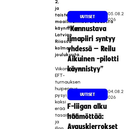
2,
ja
05.08.2
taistelu
UUTISET
026
maailmanmestaruudesta
“Kannustava
käynnistyy
Latvian
ilmapiiri syntyy
Riiassa
yhdessä – Reilu
kolmas
joulukuuta.
Aikuinen -pilotti
käynnistyy”
Viikonlopun
EFT-
turnauksen
huipennus
04.08.2
UUTISET
pysyi
026
kaksi
F-liigan alku
erää
tasaisena,
häämöttää:
ja
Avauskierrokset
illan