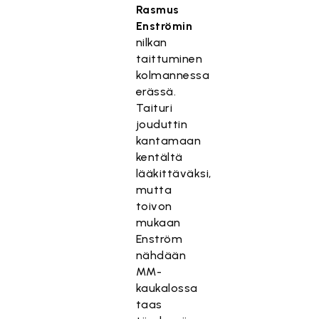
Rasmus
Enströmin
nilkan
taittuminen
kolmannessa
erässä.
Taituri
jouduttin
kantamaan
kentältä
lääkittäväksi,
mutta
toivon
mukaan
Enström
nähdään
MM-
kaukalossa
taas