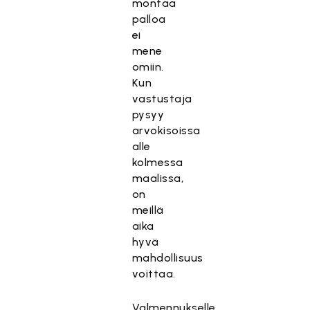
montaa
palloa
ei
mene
omiin.
Kun
vastustaja
pysyy
arvokisoissa
alle
kolmessa
maalissa,
on
meillä
aika
hyvä
mahdollisuus
voittaa.
Valmennukselle