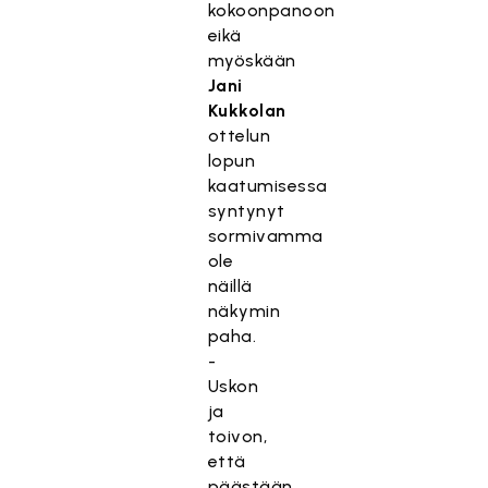
kokoonpanoon
eikä
myöskään
Jani
Kukkolan
ottelun
lopun
kaatumisessa
syntynyt
sormivamma
ole
näillä
näkymin
paha.
-
Uskon
ja
toivon,
että
päästään