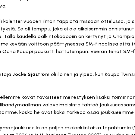
vo.
 kalenterivuoden ilman tappiota missään ottelussa, ja s
yksiä. Se oli temppu, joka ei ole aikaisemmin onnistunu
a. Tällä kaudella palkintokaappiin on kertynyt jo Champi
 viime kevään voittoon päättyneessä SM-finaalissa että 
sa Oona Kauppi paukutti hattutempun. Veeran tehot SM-fi
htaja
Jocke Sjöström
oli iloinen ja ylpeä, kun KauppiTwin
ellemme kovat tavoitteet menestyksen lisäksi toiminnan
libandymaailman valovoimaisinta tähteä joukkueessa
amme, koska he ovat kaksi tärkeää osaa joukkueemme p
dymaajoukkueella on paljon mielenkiintoisia tapahtumia 