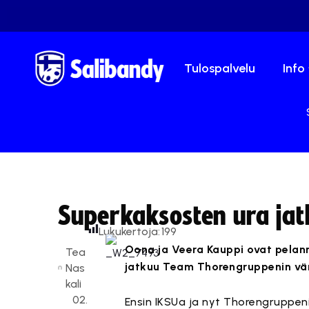
Tulospalvelu
Info
Superkaksosten ura ja
Lukukertoja:
199
Oona ja Veera Kauppi ovat pelan
Tea
jatkuu Team Thorengruppenin vär
Nas
kali
02.
Ensin IKSUa ja nyt Thorengruppen