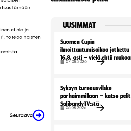
tsalaisen
metsästämään
UUSIMMAT
nen ei ole ja
i”, toteaa naisten
Suomen Cupin
ilmoittautumisaikaa jatkettu
saamista
16.8. asti – vielä ehtii muka
07.08.2026
Syksyn turnausvilske
parhaimmillaan – katso pelit
SalibandyTV:stä
06.08.2026
Seuraava