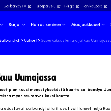
SalibandyTV
Tulospalvelu
F-liiga
Fanikauppa
Sarjat
Harrastaminen
Maajoukkueet
Salibandy.fi
Uutiset
Superkaksosten ura jatkuu Uumajass
tkuu Uumajassa
neet pian kuusi menestyksekästä kautta salibandya Uum
eissä myös seuraavat kaksi kautta.
ia edustavat salibandytaiturit ovat voittaneet neljä Ruo