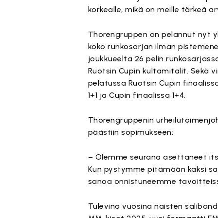
korkealle, mikä on meille tärkeä ar
Thorengruppen on pelannut nyt yli
koko runkosarjan ilman pistemenet
joukkueelta 26 pelin runkosarjass
Ruotsin Cupin kultamitalit. Sekä
pelatussa Ruotsin Cupin finaalis
1+1 ja Cupin finaalissa 1+4.
Thorengruppenin urheilutoimenjo
päästiin sopimukseen:
– Olemme seurana asettaneet its
Kun pystymme pitämään kaksi sa
sanoa onnistuneemme tavoitteiss
Tulevina vuosina naisten saliban