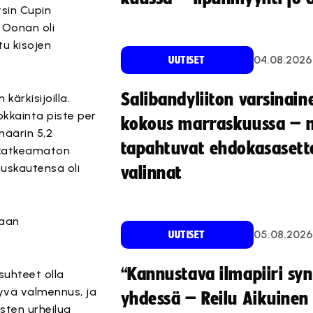
tsin Cupin
 Oonan oli
tu kisojen
04.08.2026
UUTISET
Salibandyliiton varsinain
ärkisijoilla.
okkainta piste per
kokous marraskuussa – 
määrin 5,2
tapahtuvat ehdokasasette
n katkeamaton
muskautensa oli
valinnat
haan
05.08.2026
UUTISET
“Kannustava ilmapiiri sy
uhteet olla
hyvä valmennus, ja
yhdessä – Reilu Aikuinen 
sten urheilua