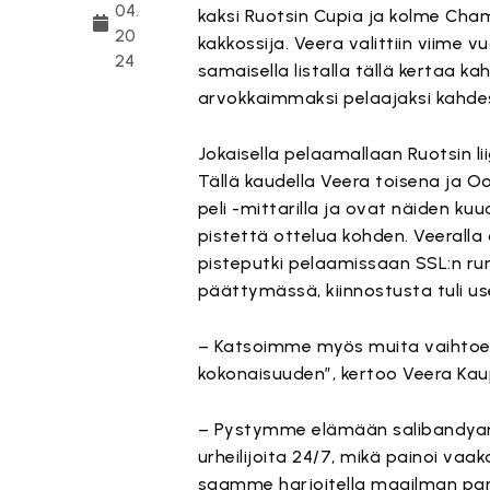
04.
kaksi Ruotsin Cupia ja kolme Cha
20
kakkossija. Veera valittiin viime 
24
samaisella listalla tällä kertaa k
arvokkaimmaksi pelaajaksi kahdest
Jokaisella pelaamallaan Ruotsin l
Tällä kaudella Veera toisena ja O
peli -mittarilla ja ovat näiden k
pistettä ottelua kohden. Veeralla
pisteputki pelaamissaan SSL:n run
päättymässä, kiinnostusta tuli us
– Katsoimme myös muita vaihtoeh
kokonaisuuden”, kertoo Veera Kau
– Pystymme elämään salibandyamm
urheilijoita 24/7, mikä painoi vaa
saamme harjoitella maailman parh