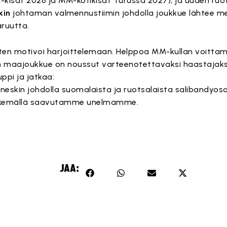
-kisat 2026 ja MM-kotikisat Turussa 2027), ja uuden ruo
kin
johtaman valmennustiimin johdolla joukkue lähtee 
ruutta.
iten motivoi harjoittelemaan. Helppoa MM-kullan voittami
kin maajoukkue on noussut varteenotettavaksi haastajaks
pi ja jatkaa:
rneskin johdolla suomalaista ja ruotsalaista salibandyo
tekemällä saavutamme unelmamme.
JAA: