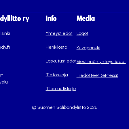
yliitto ry
Info
Media
lsinki
Yhteystiedot
Logot
dy.fi
Henkilöstö
Kuvapankki
Laskutustiedot
Viestinnän yhteystiedot
Tietosuoja
it
Tiedotteet (ePressi)
velu
Tilaa uutiskirje
© Suomen Salibandyliitto 2026