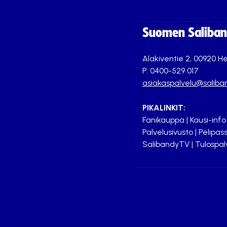
Suomen Saliband
Alakiventie 2, 00920 He
P. 0400-529 017
asiakaspalvelu@saliban
PIKALINKIT:
Fanikauppa
|
Kausi-info
Palvelusivusto
|
Pelipass
SalibandyTV
|
Tulospal