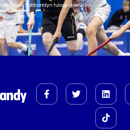
inen maali. Salibandyn tulospalvelussa.