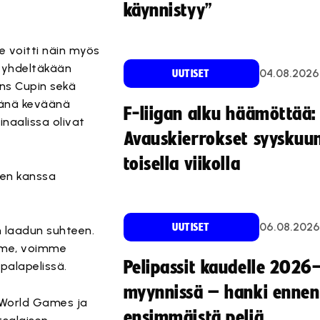
käynnistyy”
e voitti näin myös
t yhdeltäkään
04.08.2026
UUTISET
ons Cupin sekä
tänä keväänä
F-liigan alku häämöttää:
naalissa olivat
Avauskierrokset syyskuu
toisella viikolla
sien kanssa
06.08.2026
UUTISET
 laadun suhteen.
mme, voimme
Pelipassit kaudelle 2026
alapelissä.
myynnissä – hanki ennen
(World Games ja
ensimmäistä peliä