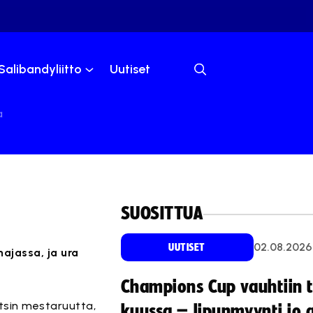
Salibandyliitto
Uutiset
a
SUOSITTUA
02.08.2026
UUTISET
ajassa, ja ura
Champions Cup vauhtiin 
tsin mestaruutta,
kuussa – lipunmyynti jo 