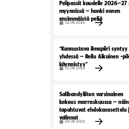
Pelipassit kaudelle 2026–27
myynnissä – hanki ennen
ensimmäistä peliä
06.08.2026
“Kannustava ilmapiiri syntyy
yhdessä – Reilu Aikuinen -pil
käynnistyy”
05.08.2026
Salibandyliiton varsinainen
kokous marraskuussa – näin
tapahtuvat ehdokasasettelu 
valinnat
04.08.2026