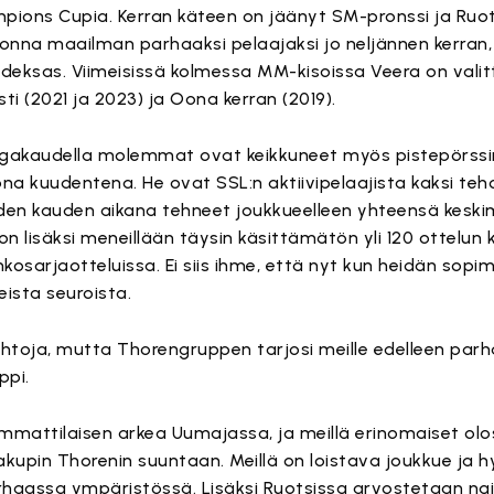
mpions Cupia. Kerran käteen on jäänyt SM-pronssi ja Ruo
vuonna maailman parhaaksi pelaajaksi jo neljännen kerran,
ahdeksas. Viimeisissä kolmessa MM-kisoissa Veera on valit
i (2021 ja 2023) ja Oona kerran (2019).
iigakaudella molemmat ovat keikkuneet myös pistepörssin k
ona kuudentena. He ovat SSL:n aktiivipelaajista kaksi teh
uuden kauden aikana tehneet joukkueelleen yhteensä keski
 on lisäksi meneillään täysin käsittämätön yli 120 ottelu
kosarjaotteluissa. Ei siis ihme, että nyt kun heidän sopi
eista seuroista.
toja, mutta Thorengruppen tarjosi meille edelleen par
ppi.
attilaisen arkea Uumajassa, ja meillä erinomaiset olos
kakupin Thorenin suuntaan. Meillä on loistava joukkue ja 
aassa ympäristössä. Lisäksi Ruotsissa arvostetaan nai