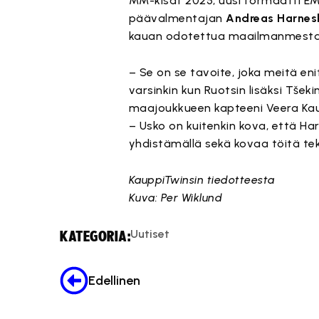
MM-kisat 2025, uusi formaatti EM
päävalmentajan
Andreas Harnes
kauan odotettua maailmanmesta
– Se on se tavoite, joka meitä en
varsinkin kun Ruotsin lisäksi Tše
maajoukkueen kapteeni Veera Kaup
– Usko on kuitenkin kova, että Ha
yhdistämällä sekä kovaa töitä 
KauppiTwinsin tiedotteesta
Kuva: Per Wiklund
Uutiset
KATEGORIA:
Edellinen