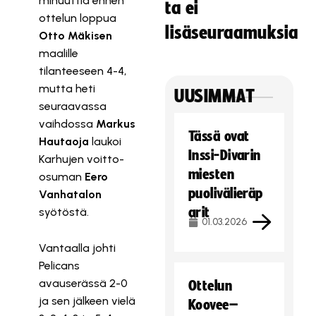
minuuttia ennen
ta ei
ottelun loppua
lisäseuraamuksia
Otto Mäkisen
maalille
tilanteeseen 4-4,
mutta heti
UUSIMMAT
seuraavassa
vaihdossa
Markus
Tässä ovat
Hautaoja
laukoi
Inssi-Divarin
Karhujen voitto-
miesten
osuman
Eero
puolivälieräp
Vanhatalon
arit
syötöstä.
01.03.2026
Vantaalla johti
Pelicans
avauserässä 2-0
Ottelun
ja sen jälkeen vielä
Koovee–