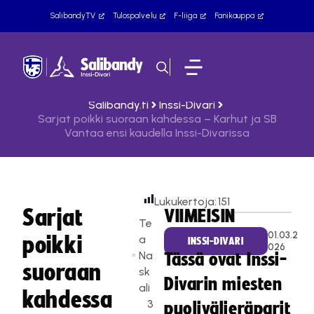
SalibandyTV
Tulospalvelu
F-liiga
Fanikauppa
Salibandy.fi
Inssi-Divari
Sarjat poikki suoraan kahdessa – Karhut ja SB
Vantaa ensi kaudella Inssi-Divarissa
Lukukertoja:
151
Sarjat
VIIMEISIN
Te
01.03.2
poikki
a
INSSI-DIVARI
026
Na
Tässä ovat Inssi-
suoraan
sk
Divarin miesten
ali
kahdessa
3
puolivälieräparit