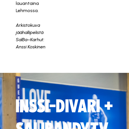
lauantaina
Lehmossa.
Arkistokuva
jäähallipelistä
SalBa–Karhut:
Anssi Koskinen
INSSI-DIVARI +