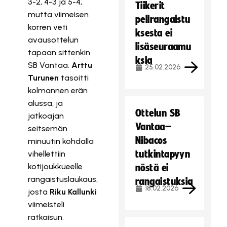
3-2, 4-3 ja 5-4,
Tiikerit
mutta viimeisen
pelirangaistu
korren veti
ksesta ei
avausottelun
lisäseuraamu
tapaan sittenkin
ksia
SB Vantaa.
Arttu
25.02.2026
Turunen
tasoitti
kolmannen erän
alussa, ja
Ottelun SB
jatkoajan
Vantaa–
seitsemän
Nibacos
minuutin kohdalla
tutkintapyyn
vihellettiin
kotijoukkueelle
nöstä ei
rangaistuslaukaus,
rangaistuksia
18.02.2026
josta
Riku Kallunki
viimeisteli
ratkaisun.