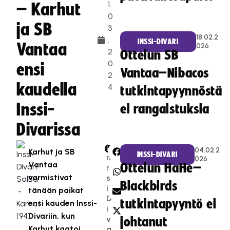
1.
– Karhut
0
ja SB
3
18.02.2
.
INSSI-DIVARI
Vantaa
026
2
Ottelun SB
0
ensi
Vantaa–Nibacos
2
kaudella
4
tutkintapyynnöstä
Inssi-
ei rangaistuksia
Divarissa
I
CATEGORIES:
SHARE:
04.02.2
Karhut ja SB
INSSI-DIVARI
n
026
Vantaa
Ottelun HaHe–
s
varmistivat
s
Blackbirds
i-
tänään paikat
D
tutkintapyyntö ei
ensi kauden Inssi-
i
Divariin, kun
v
johtanut
Karhut kaatoi
a