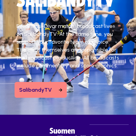
SALIBANDYTV
Every Inssi-Divar match, broadcast live
on SalibandyTV. At the same time, you
support your favorite team of choice.
The clubs themselves are responsible for
the broadcast production. All broadcasts
include commentary and score graphics.
SalibandyTV
Suomen