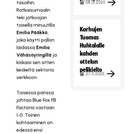
tasoihin.
08.12.2025
Ratkaisumaalin
teki jatkoajan
toisella minuutilla
Karhujen
Emilia Pääkkö
,
Tuomas
joka käytti pallon
Huhtalalle
laidassa
Emilia
kahden
Vähäsöyringillä
ja
ottelun
kiskaisi sen sitten
pelikielto
keskeltä sektoria
27.11.2025
verkkoon.
Toisessa parissa
johtaa Blue Fox FB
Factoria vastaan
1-0. Toinen
kohtaaminen on
edessä ensi