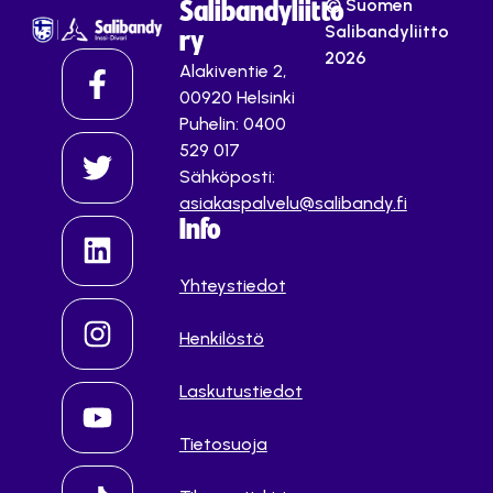
© Suomen
Salibandyliitto
Salibandyliitto
ry
2026
Alakiventie 2,
00920 Helsinki
Puhelin: 0400
529 017
Sähköposti:
asiakaspalvelu@salibandy.fi
Info
Yhteystiedot
Henkilöstö
Laskutustiedot
Tietosuoja