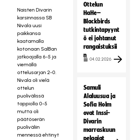
Ottelun
Naisten Divarin
HaHe–
karsinnassa SB
Blackbirds
Nivala uusi
tutkintapyynt
paikkansa
ö ei johtanut
kaatamalla
rangaistuksii
kotonaan SalBan
n
jatkoajalla 6-5 ja
04.02.2026
viemällä
ottelusarjan 2-0.
Nivala oli vielä
Samuli
ottelun
Alaluusua ja
puolivälissä
tappiolla 0-5
Sofia Holm
mutta oli
ovat Inssi-
päätöserän
Divarin
puoliväliin
marraskuun
mennessä ehtinyt
pelaajat