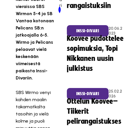
rangaistuksiin
ri
vieraissa SBS
Newer Post
Older Post
Wirmon 5-4 ja SB
Vantaa kotonaan
Pelicans SB:n
20.06.2
INSSI-DIVARI
023
jatkoajalla 6-5.
Koovee pudottelee
Wirmo ja Pelicans
sopimuksia, Topi
pelaavat vielä
keskenään
Nikkanen uusin
viimeisestä
julkistus
paikasta Inssi-
Divariin.
25.02.2
SBS Wirmo venyi
INSSI-DIVARI
026
kahden maalin
Ottelun Koovee–
takamatkalta
Tiikerit
tasoihin ja vielä
pelirangaistukses
kolme ja puoli