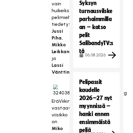
Syksyn
vain
huikeiksi
turnausvilske
pelimiehiksi
parhaimmilla
tiedetyt
an – katso
Jussi
pelit
Piha
,
SalibandyTV:s
Mikko
tä
Leikkanen
06.08.2026
ja
Lassi
Vänttinen
.
Pelipassit
kaudelle
2026–27 nyt
EräViikinkien
myynnissä –
vastaava
hanki ennen
viisikko
on
ensimmäistä
Miko
peliä