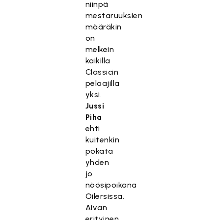
niinpä
mestaruuksien
määräkin
on
melkein
kaikilla
Classicin
pelaajilla
yksi.
Jussi
Piha
ehti
kuitenkin
pokata
yhden
jo
nöösipoikana
Oilersissa.
Aivan
erityinen