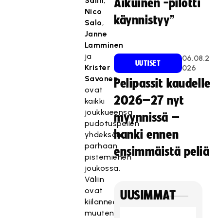
Salin
,
Aikuinen -pilotti
Nico
käynnistyy”
Salo
,
Janne
Lamminen
ja
06.08.2
UUTISET
Krister
026
Savonen
Pelipassit kaudelle
ovat
2026–27 nyt
kaikki
joukkueensa
myynnissä –
pudotuspelien
hanki ennen
yhdeksän
parhaan
ensimmäistä peliä
pistemiehen
joukossa.
Väliin
ovat
UUSIMMAT
kiilanneet
muuten