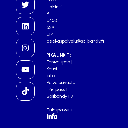
Helsinki
P.
0400-
529
017
asiakaspalvelu@salibandy.fi
PIKALINKIT:
Fanikauppa
|
Kausi-
info
Palvelusivusto
|
Pelipassit
SalibandyTV
|
Tulospalvelu
Info