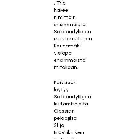
. Trio
hakee
nimittäin
ensimmäistä
Salibandyliigan
mestaruuttaan,
Reunamäki
vieläpä
ensimmäistä
mitaliaan.
Kaikkiaan
löytyy
Salibandyliigan
kultamitaleita
Classicin
pelaajilta
21 ja
EräViiikinkien