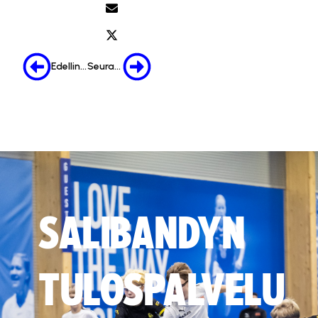
Edellinen
Seuraava
SALIBANDYN
TULOSPALVELU