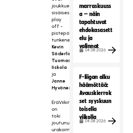
marraskuuss
joukkueen
sisäisessä
a – näin
play
tapahtuvat
off -
ehdokasasett
pistepörssissä
elu ja
tunkeneet
valinnat
Kevin
04.08.2026
Söderling
,
Tuomas
Iiskola
ja
F-liigan alku
Janne
häämöttää:
Hyvönen
.
Avauskierrok
set syyskuun
EräViikingit
toisella
on
toki
viikolla
04.08.2026
joutunut
urakoimaan