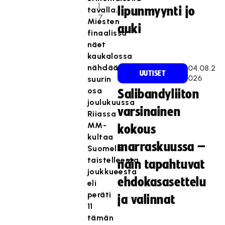
1
lipunmyynti jo
tavalla.
7
Miesten
auki
finaalissa
näet
kaukalossa
nähdään
04.08.2
UUTISET
026
suurin
osa
Salibandyliiton
joulukuussa
varsinainen
Riiassa
MM-
kokous
kultaa
marraskuussa –
Suomelle
taistelleesta
näin tapahtuvat
joukkueesta
ehdokasasettelu
eli
peräti
ja valinnat
11
tämän