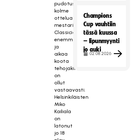
pudotuspeleissä
kolme
Champions
ottelua
Cup vauhtiin
mestari
tässä kuussa
Classicia
enemmän,
– lipunmyynti
ja
jo auki
aikaa
02.08.2026
koota
tehojakin
on
ollut
vastaavasti.
Helsinkiläisten
Miko
Kailiala
on
latonut
jo 18