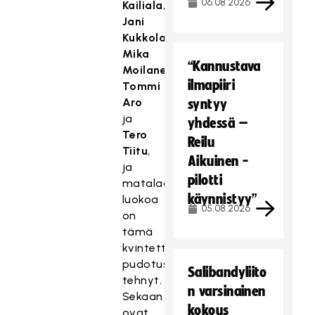
06.08.2026
Kailiala
,
Jani
Kukkola
,
Mika
“Kannustava
Moilanen
,
ilmapiiri
Tommi
Aro
syntyy
ja
yhdessä –
Tero
Reilu
Tiitu
,
Aikuinen -
ja
pilotti
matalaa
käynnistyy”
luokoa
05.08.2026
on
tämä
kvintettikin
pudotuspeleissä
Salibandyliito
tehnyt.
n varsinainen
Sekaan
kokous
ovat