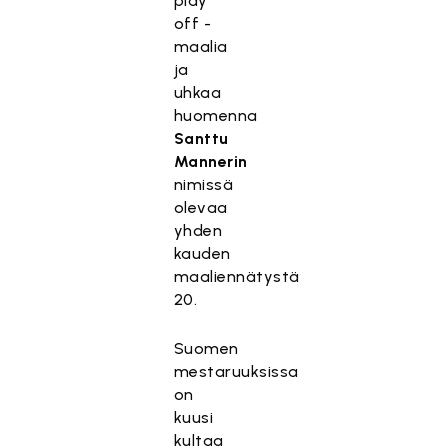
play
off -
maalia
ja
uhkaa
huomenna
Santtu
Mannerin
nimissä
olevaa
yhden
kauden
maaliennätystä
20.
Suomen
mestaruuksissa
on
kuusi
kultaa