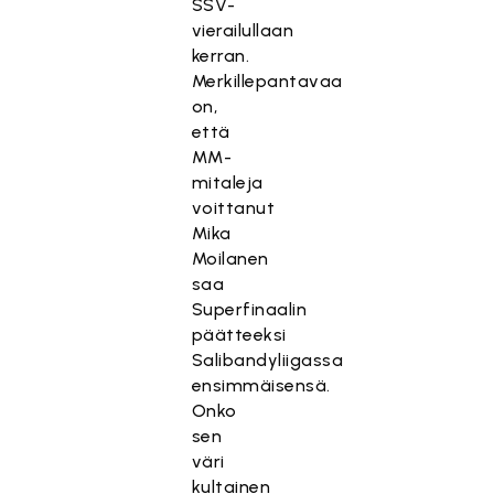
SSV-
vierailullaan
kerran.
Merkillepantavaa
on,
että
MM-
mitaleja
voittanut
Mika
Moilanen
saa
Superfinaalin
päätteeksi
Salibandyliigassa
ensimmäisensä.
Onko
sen
väri
kultainen