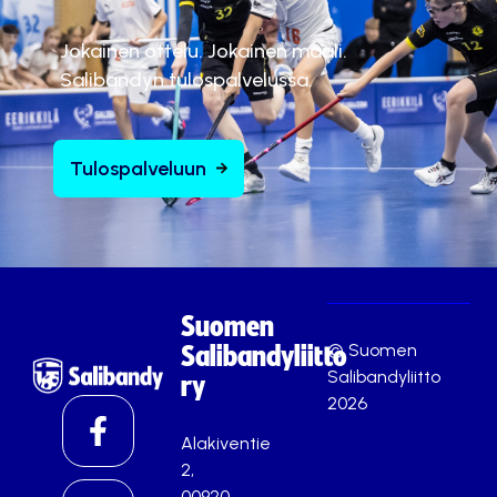
Jokainen ottelu. Jokainen maali.
Salibandyn tulospalvelussa.
Tulospalveluun
Suomen
© Suomen
Salibandyliitto
Salibandyliitto
ry
2026
Alakiventie
2,
00920