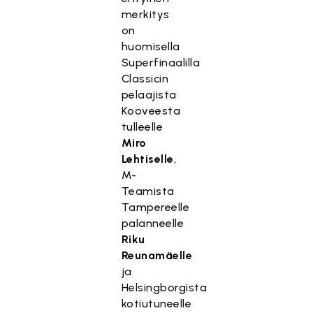
merkitys
on
huomisella
Superfinaalilla
Classicin
pelaajista
Kooveesta
tulleelle
Miro
Lehtiselle
,
M-
Teamista
Tampereelle
palanneelle
Riku
Reunamäelle
ja
Helsingborgista
kotiutuneelle