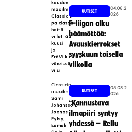
kauden
04.08.2
maailmanmestaria!
UUTISET
026
Classicin
F-liigan alku
paidassa
heitä
häämöttää:
viilettää
Avauskierrokset
kuusi
ja
syyskuun toisella
EräViikinkien
väreissä
viikolla
viisi.
Classicin
05.08.2
UUTISET
maailmanmestarit
026
Sami
“Kannustava
Johansson
,
Joonas
ilmapiiri syntyy
Pylsy
,
yhdessä – Reilu
Eemeli