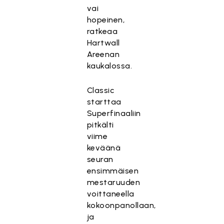
vai
hopeinen,
ratkeaa
Hartwall
Areenan
kaukalossa.
Classic
starttaa
Superfinaaliin
pitkälti
viime
keväänä
seuran
ensimmäisen
mestaruuden
voittaneella
kokoonpanollaan,
ja