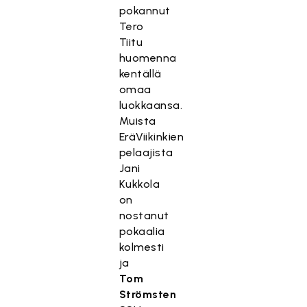
pokannut
Tero
Tiitu
huomenna
kentällä
omaa
luokkaansa.
Muista
EräViikinkien
pelaajista
Jani
Kukkola
on
nostanut
pokaalia
kolmesti
ja
Tom
Strömsten