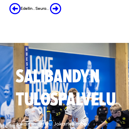
Edellinen
Seuraava
SALIBANDYN
TULOSPALVELU
Jokainen ottelu. Jokainen maali.