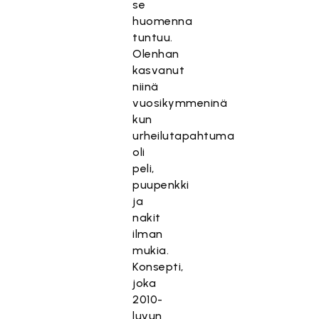
se
huomenna
tuntuu.
Olenhan
kasvanut
niinä
vuosikymmeninä
kun
urheilutapahtuma
oli
peli,
puupenkki
ja
nakit
ilman
mukia.
Konsepti,
joka
2010-
luvun