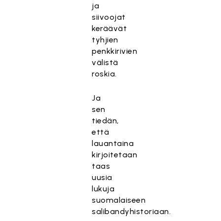
ja
siivoojat
keräävät
tyhjien
penkkirivien
välistä
roskia.
Ja
sen
tiedän,
että
lauantaina
kirjoitetaan
taas
uusia
lukuja
suomalaiseen
salibandyhistoriaan.