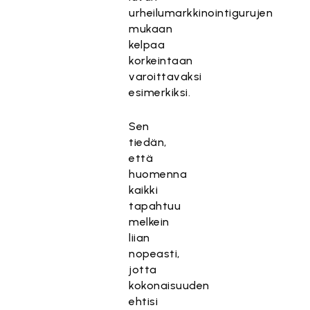
urheilumarkkinointigurujen
mukaan
kelpaa
korkeintaan
varoittavaksi
esimerkiksi.
Sen
tiedän,
että
huomenna
kaikki
tapahtuu
melkein
liian
nopeasti,
jotta
kokonaisuuden
ehtisi