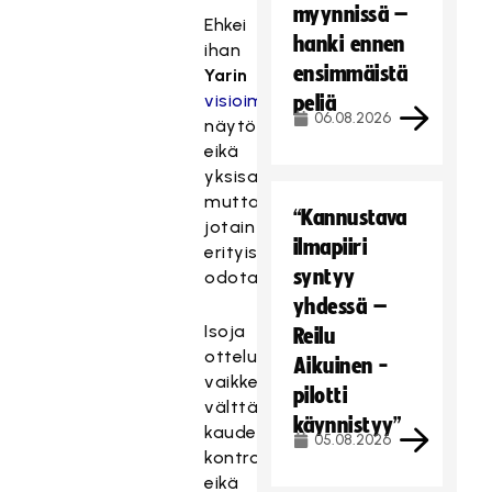
myynnissä –
Ehkei
hanki ennen
ihan
ensimmäistä
Yarin
visioimaa
peliä
06.08.2026
näytöstä
eikä
yksisarvisiakaan,
mutta
“Kannustava
jotain
ilmapiiri
erityistä
syntyy
odotan.
yhdessä –
Isoja
Reilu
otteluita
Aikuinen -
vaikkei
pilotti
välttämättä
käynnistyy”
kauden
05.08.2026
kontrolloiduimpia
eikä