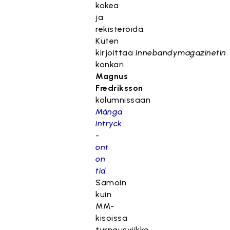
kokea
ja
rekisteröidä.
Kuten
kirjoittaa
Innebandymagazinetin
konkari
Magnus
Fredriksson
kolumnissaan
Många
intryck
-
ont
on
tid
.
Samoin
kuin
MM-
kisoissa
turnausviikko