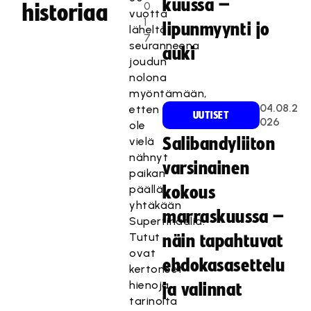
kuussa –
0
historiaa
vuotta
1
lipunmyynti jo
läheltä
7
seuranneena
auki
joudun
nolona
myöntämään,
04.08.2
etten
UUTISET
026
ole
vielä
Salibandyliiton
nähnyt
varsinainen
paikan
päällä
kokous
yhtäkään
marraskuussa –
Superfinaalia.
Tutut
näin tapahtuvat
ovat
ehdokasasettelu
kertoneet
hienoja
ja valinnat
tarinoita