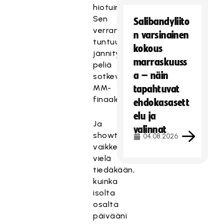
hiotuimpia.
Sen
Salibandyliito
verran
n varsinainen
tuntuu
kokous
jännitys
marraskuuss
peliä
a – näin
sotkevan
MM-
tapahtuvat
finaaleissakin.
ehdokasasett
elu ja
Ja
valinnat
showta,
04.08.2026
vaikken
vielä
tiedäkään,
kuinka
isolta
osalta
päivääni