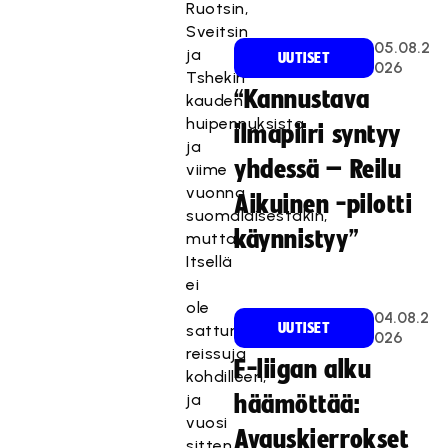
Ruotsin,
Sveitsin
05.08.2
ja
UUTISET
026
Tshekin
“Kannustava
kauden
huipennuksista
ilmapiiri syntyy
ja
yhdessä – Reilu
viime
vuonna
Aikuinen -pilotti
suomalaisestakin,
käynnistyy”
mutta.
Itsellä
ei
ole
04.08.2
UUTISET
sattunut
026
reissuja
F-liigan alku
kohdilleen,
ja
häämöttää:
vuosi
Avauskierrokset
sitten