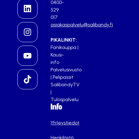
0400-
529
017
asiakaspalvelu@salibandy.fi
PIKALINKIT:
Fanikauppa
|
Kausi-
info
Palvelusivusto
|
Pelipassit
SalibandyTV
|
Tulospalvelu
Info
Yhteystiedot
Henkilöstö