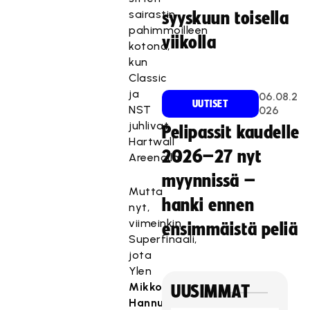
sairastin
syyskuun toisella
pahimmoilleen
viikolla
kotona,
kun
Classic
ja
06.08.2
UUTISET
NST
026
juhlivat
Pelipassit kaudelle
Hartwall
2026–27 nyt
Areenalla.
myynnissä –
Mutta
hanki ennen
nyt,
viimeinkin.
ensimmäistä peliä
Superfinaali,
jota
Ylen
Mikko
UUSIMMAT
Hannula