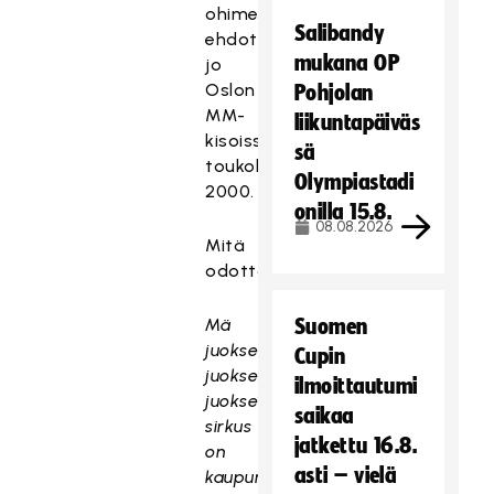
ohimennen
Salibandy
ehdotti
mukana OP
jo
Oslon
Pohjolan
MM-
liikuntapäiväs
kisoissa
sä
toukokuussa
Olympiastadi
2000.
onilla 15.8.
08.08.2026
Mitä
odottaa?
Mä
Suomen
juoksen,
Cupin
juoksen,
ilmoittautumi
juoksen
saikaa
sirkus
jatkettu 16.8.
on
asti – vielä
kaupungissa