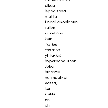
alkaa
leppoisana
mutta
finaaliviikonlopun
tullen
siirrytään
kuin
Tähtien
sodassa
yhtäkkiä
hypernopeuteen.
Joka
hidastuu
normaaliksi
vasta,
kun
kaikki
on
ohi