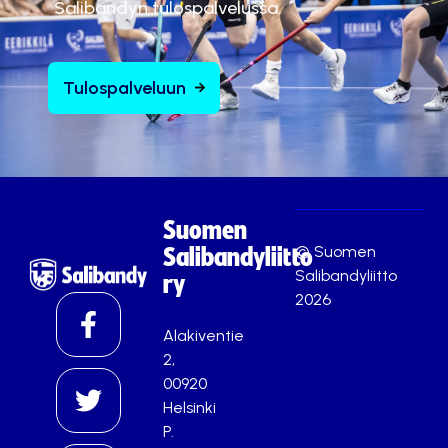
Salibandyn tulospalvelussa.
Tulospalveluun
Suomen
© Suomen
Salibandyliitto
Salibandyliitto
ry
2026
Alakiventie
2,
00920
Helsinki
P.