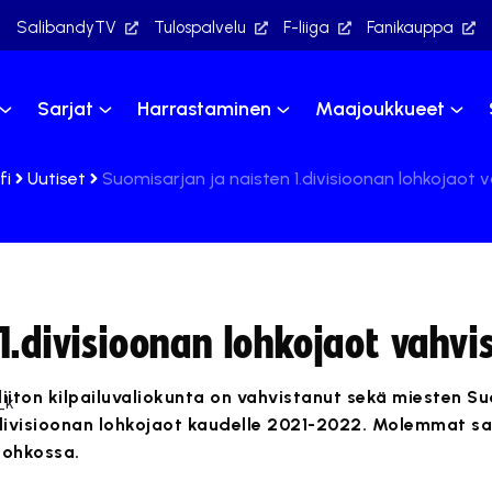
SalibandyTV
Tulospalvelu
F-liiga
Fanikauppa
Sarjat
Harrastaminen
Maajoukkueet
fi
Uutiset
Suomisarjan ja naisten 1.divisioonan lohkojaot 
1.divisioonan lohkojaot vahvi
iiton kilpailuvaliokunta on vahvistanut sekä miesten S
.divisioonan lohkojaot kaudelle 2021-2022. Molemmat sa
lohkossa.