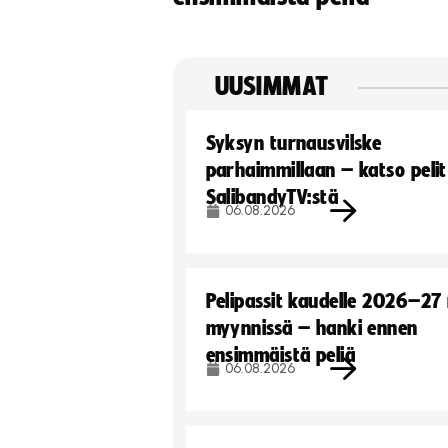
UUSIMMAT
Syksyn turnausvilske
parhaimmillaan – katso pelit
SalibandyTV:stä
06.08.2026
Pelipassit kaudelle 2026–27
myynnissä – hanki ennen
ensimmäistä peliä
06.08.2026