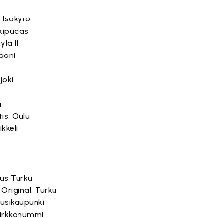
 Isokyrö
kipudas
lä II
aani
joki
a
is, Oulu
kkeli
us Turku
 Original, Turku
Uusikaupunki
Kirkkonummi