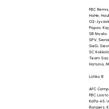
FBC Remix,
HaHe, Hau
O2-Jyväsky
Papas, Kaj
SB Nivala
SPV, Seinä
SieSi, Sievi
SC Kokkol
Team Sast
Hatsina, Mi
Lohko B
AFC Camp
FBC Loisto
KaPa-65, 
Rangers, 