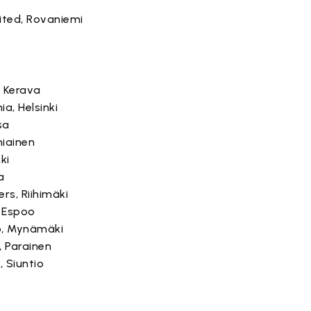
ited, Rovaniemi
, Kerava
a, Helsinki
sa
niainen
nki
a
rs, Riihimäki
, Espoo
, Mynämäki
, Parainen
, Siuntio