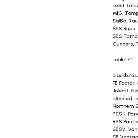
LoSB, Lohj
MIG, Tam
SalBa, Ra
SBS Rupu, 
SBS Tamp
Gunners, 
Lohko C
Blackbirds
FB Factor, 
Jokerit, He
LASB ed, L
Northern 
PSS II, Po
RSS Panthe
SBSV, Van
SB Vanta