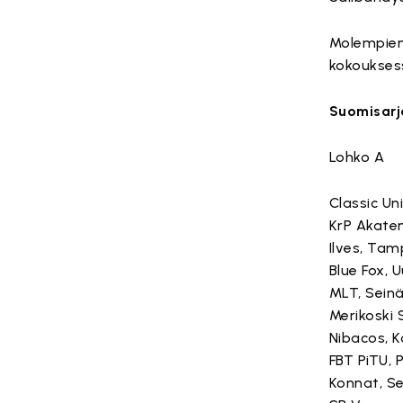
Molempien 
kokouksess
Suomisarj
Lohko A
Classic U
KrP Akate
Ilves, Tam
Blue Fox, 
MLT, Seinä
Merikoski 
Nibacos, K
FBT PiTU, P
Konnat, Se