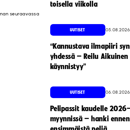
toisella viikolla
unnan seuraavassa
05.08.2026
UUTISET
“Kannustava ilmapiiri sy
yhdessä – Reilu Aikuinen 
käynnistyy”
06.08.2026
UUTISET
Pelipassit kaudelle 2026
myynnissä – hanki ennen
ensimmäistä peliä