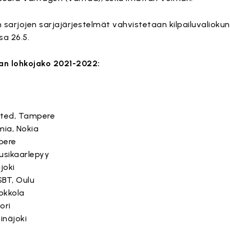
sarjojen sarjajärjestelmät vahvistetaan kilpailuvaliok
a 26.5.
an lohkojako 2021-2022:
nited, Tampere
mia, Nokia
pere
Uusikaarlepyy
joki
SBT, Oulu
okkola
ori
inäjoki