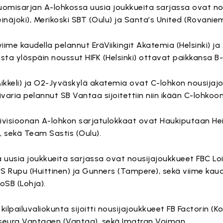
uomisarjan A-lohkossa uusia joukkueita sarjassa ovat no
inäjoki), Merikoski SBT (Oulu) ja Santa’s United (Rovaniem
viime kaudella pelannut EräViikingit Akatemia (Helsinki) ja
sta ylöspäin noussut HIFK (Helsinki) ottavat paikkansa B
ikkeli) ja O2-Jyväskylä akatemia ovat C-lohkon nousijaj
ivaria pelannut SB Vantaa sijoitettiin niin ikään C-lohkoon
divisioonan A-lohkon sarjatulokkaat ovat Haukiputaan Hei
u, sekä Team Sastis (Oulu).
 uusia joukkueita sarjassa ovat nousijajoukkueet FBC Loi
BS Rupu (Huittinen) ja Gunners (Tampere), sekä viime kaude
oSB (Lohja).
kilpailuvaliokunta sijoitti nousijajoukkueet FB Factorin (Ko
seura Vantagen (Vantaa), sekä Imatran Voiman.