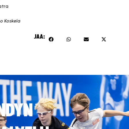
atra
o Koskela
JAA:
NDYN