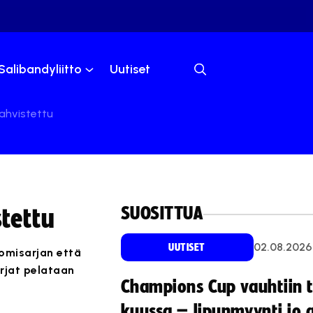
Salibandyliitto
Uutiset
vahvistettu
SUOSITTUA
stettu
02.08.2026
UUTISET
uomisarjan että
rjat pelataan
Champions Cup vauhtiin 
kuussa – lipunmyynti jo 