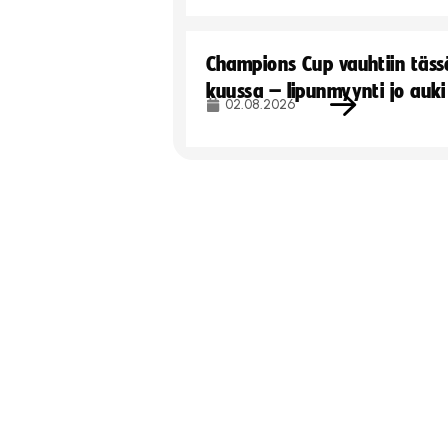
Champions Cup vauhtiin täss
kuussa – lipunmyynti jo auki
02.08.2026