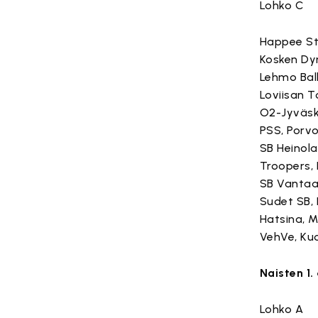
Lohko C
Happee St
Kosken Dy
Lehmo Ball
Loviisan T
O2-Jyväsk
PSS, Porv
SB Heinola
Troopers,
SB Vanta
Sudet SB,
Hatsina, Mi
VehVe, Ku
Naisten 1.
Lohko A