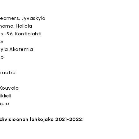
eamers, Jyväskylä
namo, Hollola
s -96, Kontiolahti
or
ylä Akatemia
oo
 Imatra
a
 Kouvola
kkeli
opio
 divisioonan lohkojako 2021-2022: