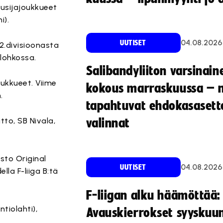
usijajoukkueet
i).
04.08.2026
UUTISET
 2.divisioonasta
-lohkossa.
Salibandyliiton varsinain
oukkueet. Viime
kokous marraskuussa – 
.
tapahtuvat ehdokasasette
tto, SB Nivala,
valinnat
sto Original
04.08.2026
UUTISET
lla F-liiga B:tä
F-liigan alku häämöttää:
ntiolahti),
Avauskierrokset syyskuu