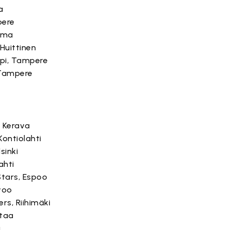
a
pere
uma
Huittinen
pi, Tampere
Tampere
, Kerava
Kontiolahti
lsinki
ahti
Stars, Espoo
rvoo
rs, Riihimäki
taa
a