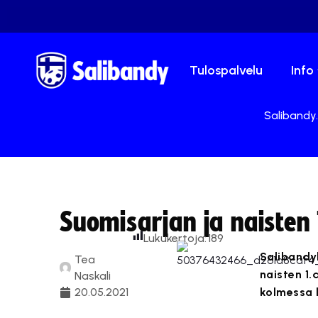
Tulospalvelu
Info
Salibandy.
Suomisarjan ja naisten 
Lukukertoja:
189
Salibandyl
Tea
naisten 1
Naskali
20.05.2021
kolmessa 