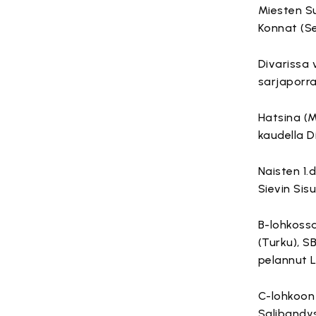
Miesten S
Konnat (Se
Divarissa 
sarjaporra
Hatsina (M
kaudella D
Naisten 1.
Sievin Sis
B-lohkossa
(Turku), S
pelannut L
C-lohkoon 
Salibandy