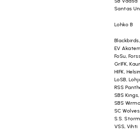
SB Vaasa
Santas Un
Lohko B
Blackbirds
EV Akatemi
FoSu, Fors
GrIFK, Kau
HIFK, Helsi
LoSB, Lohj
RSS Panthe
SBS Kings
SBS Wirmo
SC Wolves
S.S. Storm
VSS, Vihti