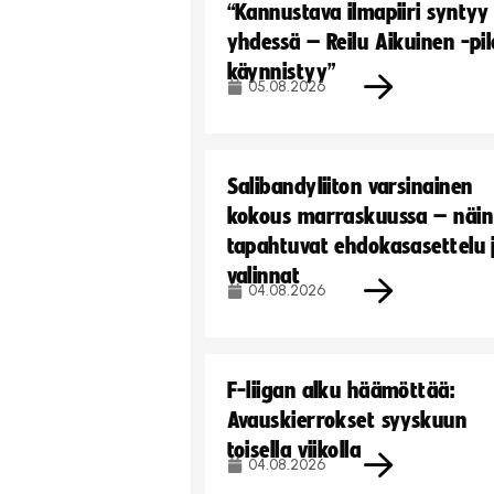
“Kannustava ilmapiiri syntyy
yhdessä – Reilu Aikuinen -pil
käynnistyy”
05.08.2026
Salibandyliiton varsinainen
kokous marraskuussa – näin
tapahtuvat ehdokasasettelu 
valinnat
04.08.2026
F-liigan alku häämöttää:
Avauskierrokset syyskuun
toisella viikolla
04.08.2026