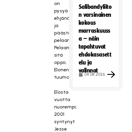
on
Salibandyliito
pysyä
n varsinainen
ehjänä
kokous
ja
marraskuuss
päästä
a – näin
pelaamaan.
tapahtuvat
Pelaamalla
ehdokasasett
sitä
elu ja
oppii,
Elonen
valinnat
04.08.2026
tuumaa.
Elosta
vuotta
nuorempi,
2001
syntynyt
Jesse