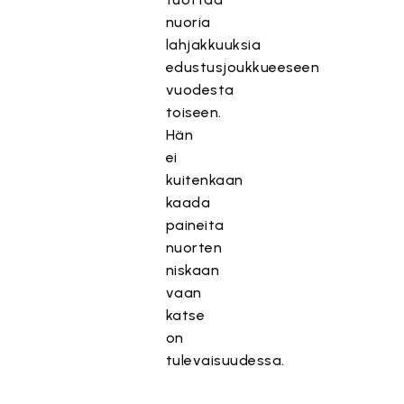
nuoria
lahjakkuuksia
edustusjoukkueeseen
vuodesta
toiseen.
Hän
ei
kuitenkaan
kaada
paineita
nuorten
niskaan
vaan
katse
on
tulevaisuudessa.