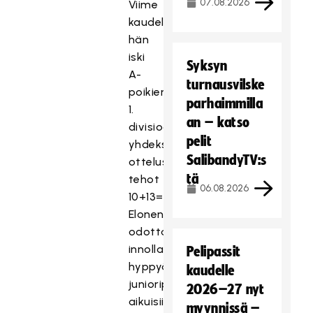
07.08.2026
Viime
kaudella
hän
iski
Syksyn
A-
turnausvilske
poikien
parhaimmilla
1.
an – katso
divisioonassa
pelit
yhdeksässä
SalibandyTV:s
ottelussa
tä
tehot
06.08.2026
10+13=23.
Elonen
odottaa
innolla
Pelipassit
hyppyä
kaudelle
junioripeleistä
2026–27 nyt
aikuisiin.
myynnissä –