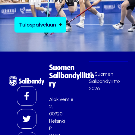
Salibandyn tulospalvelussa.
Tulospalveluun
Suomen
© Suomen
Salibandyliitto
Salibandyliitto
ry
2026
Alakiventie
2,
00920
Helsinki
P.