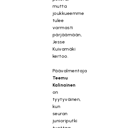
mutta
joukkueemme
tulee
varmasti
pärjäämään,
Jesse
Kuivamäki
kertoo.
Päävalmentaja
Teemu
Kalinainen
on
tyytyväinen,
kun
seuran
junioriputki
tuottaa