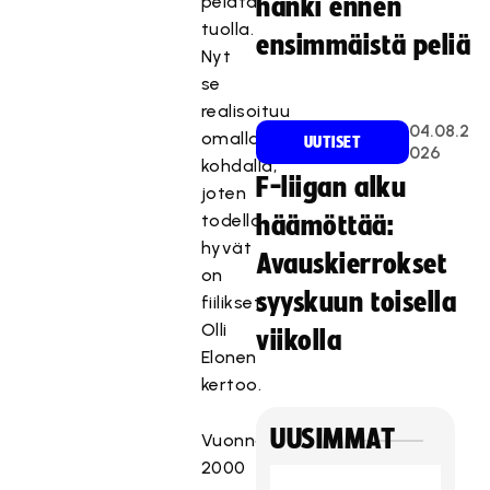
pelata
hanki ennen
tuolla.
ensimmäistä peliä
Nyt
se
realisoituu
04.08.2
omalla
UUTISET
026
kohdalla,
F-liigan alku
joten
todella
häämöttää:
hyvät
Avauskierrokset
on
syyskuun toisella
fiilikset,
Olli
viikolla
Elonen
kertoo.
UUSIMMAT
Vuonna
2000