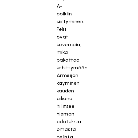
A-
poikiin
siirtyminen.
Pelit
ovat
kovempia,
mikä
pakottaa
kehittymään.
Armeijan
käyminen
kauden
aikana
hillitsee
hieman
odotuksia
omasta
pelistä,