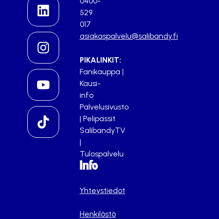
0400-
529
017
asiakaspalvelu@salibandy.fi
PIKALINKIT:
Fanikauppa
|
Kausi-
info
Palvelusivusto
|
Pelipassit
SalibandyTV
|
Tulospalvelu
Info
Yhteystiedot
Henkilöstö