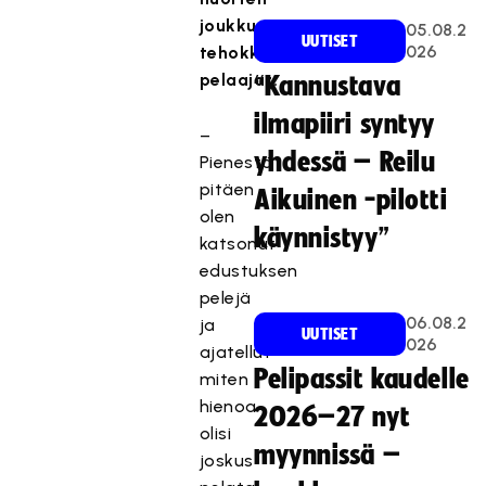
joukkueen
05.08.2
UUTISET
026
tehokkaimmat
pelaajat.
“Kannustava
ilmapiiri syntyy
–
yhdessä – Reilu
Pienestä
pitäen
Aikuinen -pilotti
olen
käynnistyy”
katsonut
edustuksen
pelejä
06.08.2
ja
UUTISET
026
ajatellut
Pelipassit kaudelle
miten
hienoa
2026–27 nyt
olisi
myynnissä –
joskus