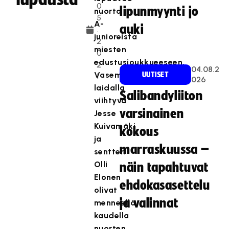
0
lipunmyynti jo
nuorta
5
A-
auki
.
junioreista
2
miesten
0
edustusjoukkueeseen.
2
04.08.2
Vasemmalla
UUTISET
1
026
laidalla
Salibandyliiton
viihtyvä
varsinainen
Jesse
Kuivamäki
kokous
ja
marraskuussa –
sentteri
Olli
näin tapahtuvat
Elonen
ehdokasasettelu
olivat
ja valinnat
menneellä
kaudella
nuorten