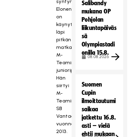
syntynyt
Salibandy
Elonen
mukana OP
on
Pohjolan
käynyt
liikuntapäiväs
läpi
sä
pitkän
Olympiastadi
matkan
onilla 15.8.
M-
08.08.2026
Teamin
junioripolkua.
Hän
Suomen
siirtyi
Cupin
M-
ilmoittautumi
Teamiin
SB
saikaa
Vantaasta
jatkettu 16.8.
vuonna
asti – vielä
2013.
ehtii mukaan