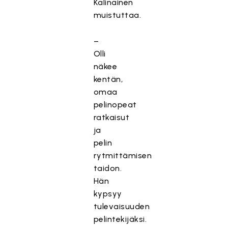
Kalinainen
muistuttaa.
–
Olli
näkee
kentän,
omaa
pelinopeat
ratkaisut
ja
pelin
rytmittämisen
taidon.
Hän
kypsyy
tulevaisuuden
pelintekijäksi.