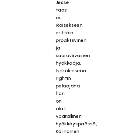
Jesse
taas
on
ikäisekseen
erittäin
proaktiivinen
ja
suoraviivainen
hyökkääjä.
Isokokoisena
rightin
pelaajana
hän
on
T
alati
ä
vaarallinen
m
hyökkäyspäässä,
ä
Kalinainen
si