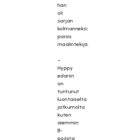
hän
oli
sarjan
kolmanneksi
paras
maalintekijä.
–
Hyppy
edariin
on
tuntunut
luontaiselta
jatkumolta
kuten
aiemmin
B-
pojista