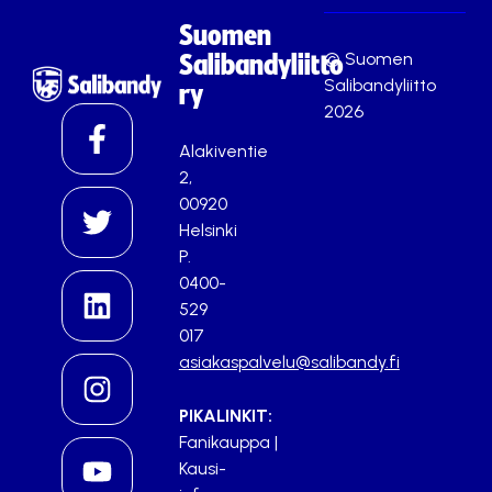
Suomen
© Suomen
Salibandyliitto
Salibandyliitto
ry
2026
Alakiventie
2,
00920
Helsinki
P.
0400-
529
017
asiakaspalvelu@salibandy.fi
PIKALINKIT:
Fanikauppa
|
Kausi-