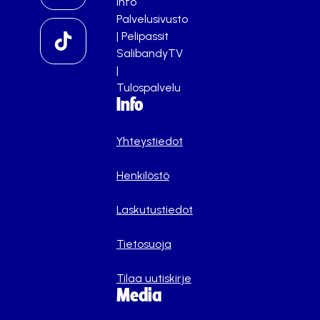
info
Palvelusivusto
|
Pelipassit
SalibandyTV
|
Tulospalvelu
Info
Yhteystiedot
Henkilöstö
Laskutustiedot
Tietosuoja
Tilaa uutiskirje
Media