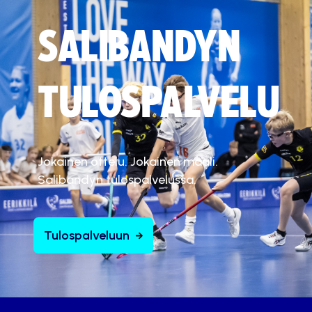
SALIBANDYN
TULOSPALVELU
Jokainen ottelu. Jokainen maali.
Salibandyn tulospalvelussa.
Tulospalveluun