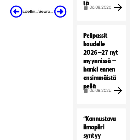
tä
06.08.2026
Edellinen
Seuraava
Pelipassit
kaudelle
2026–27 nyt
myynnissä –
hanki ennen
ensimmäistä
peliä
06.08.2026
“Kannustava
ilmapiiri
syntyy