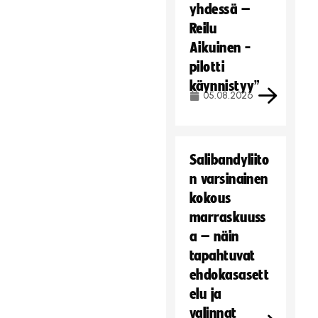
yhdessä –
Reilu
Aikuinen -
pilotti
käynnistyy”
05.08.2026
Salibandyliito
n varsinainen
kokous
marraskuuss
a – näin
tapahtuvat
ehdokasasett
elu ja
valinnat