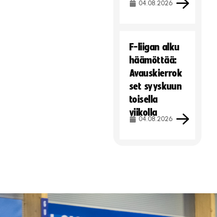
04.08.2026
F-liigan alku
häämöttää:
Avauskierrok
set syyskuun
toisella
viikolla
04.08.2026