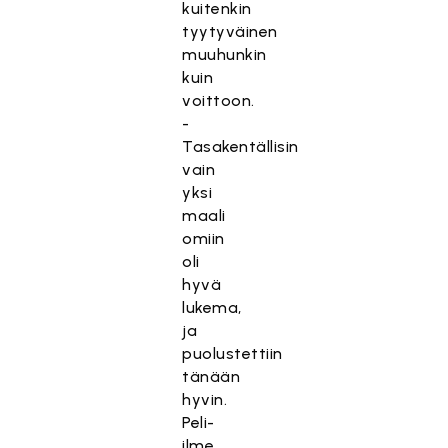
kuitenkin
tyytyväinen
muuhunkin
kuin
voittoon.
-
Tasakentällisin
vain
yksi
maali
omiin
oli
hyvä
lukema,
ja
puolustettiin
tänään
hyvin.
Peli-
ilme