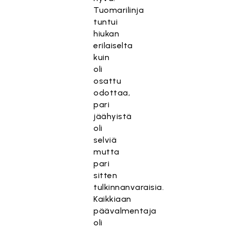
Tuomarilinja
tuntui
hiukan
erilaiselta
kuin
oli
osattu
odottaa,
pari
jäähyistä
oli
selviä
mutta
pari
sitten
tulkinnanvaraisia.
Kaikkiaan
päävalmentaja
oli