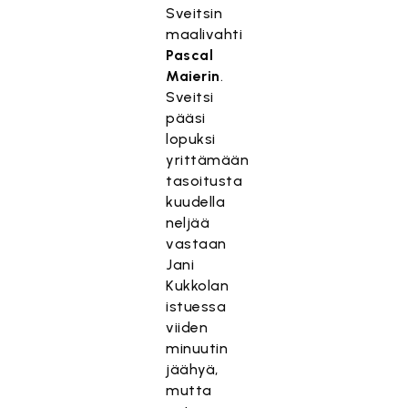
Sveitsin
maalivahti
Pascal
Maierin
.
Sveitsi
pääsi
lopuksi
yrittämään
tasoitusta
kuudella
neljää
vastaan
Jani
Kukkolan
istuessa
viiden
minuutin
jäähyä,
mutta