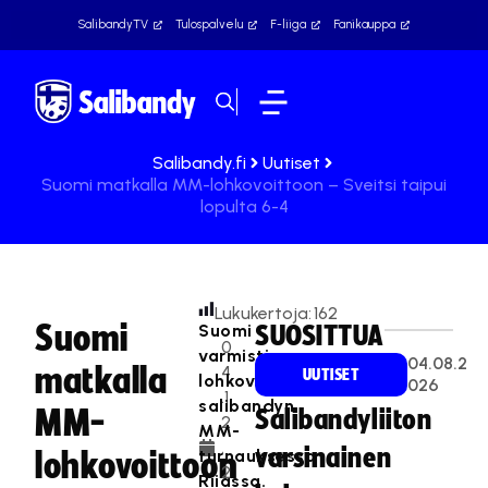
SalibandyTV
Tulospalvelu
F-liiga
Fanikauppa
Salibandy.fi
Uutiset
Suomi matkalla MM-lohkovoittoon – Sveitsi taipui
lopulta 6-4
Lukukertoja:
162
Suomi
Suomi
SUOSITTUA
0
varmisti
04.08.2
matkalla
4
UUTISET
lohkovoiton
026
.1
salibandyn
MM-
Salibandyliiton
2
MM-
.
varsinainen
turnauksessa
lohkovoittoon
2
Riiassa.