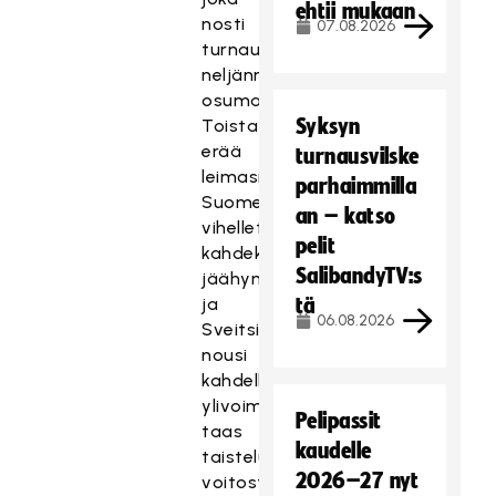
ehtii mukaan
nosti
07.08.2026
turnauksen
neljännen
osumansa.
Syksyn
Toista
erää
turnausvilske
leimasivat
parhaimmilla
Suomelle
an – katso
vihelletyt
pelit
kahdeksan
SalibandyTV:s
jäähyminuuttia,
ja
tä
06.08.2026
Sveitsi
nousi
kahdella
ylivoimamaalillaan
Pelipassit
taas
kaudelle
taisteluun
2026–27 nyt
voitosta.