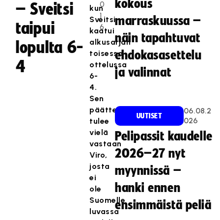
kokous
0
– Sveitsi
kun
1
marraskuussa –
Sveitsi
taipui
6
kaatui
näin tapahtuvat
alkusarjan
lopulta 6-
toisessa
ehdokasasettelu
4
ottelussa
ja valinnat
6-
4.
Sen
päätteeksi
06.08.2
UUTISET
026
tulee
vielä
Pelipassit kaudelle
vastaan
2026–27 nyt
Viro,
josta
myynnissä –
ei
hanki ennen
ole
Suomelle
ensimmäistä peliä
luvassa