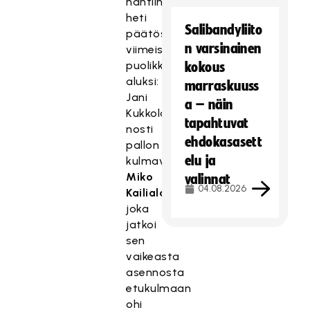
nähtiin
heti
Salibandyliito
päätösjakson
n varsinainen
viimeisen
puolikkaan
kokous
aluksi:
marraskuuss
Jani
a – näin
Kukkola
tapahtuvat
nosti
ehdokasasett
pallon
elu ja
kulmavapaalyönnistä
Miko
valinnat
04.08.2026
Kailialalle
,
joka
jatkoi
sen
vaikeasta
asennosta
etukulmaan
ohi