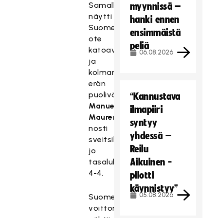
Samalla
myynnissä –
näytti
hanki ennen
Suomen
ensimmäistä
ote
peliä
katoavan,
06.08.2026
ja
kolmannen
erän
puolivälissä
“Kannustava
Manuel
ilmapiiri
Maurer
syntyy
nosti
yhdessä –
sveitsiläiset
Reilu
jo
Aikuinen -
tasalukemiin
4-4.
pilotti
käynnistyy”
05.08.2026
Suomen
voittomaali