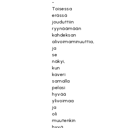
-
Toisessa
erässä
jouduttiin
ryynäämään
kahdeksan
alivoimaminuuttia,
ja
se
näkyi,
kun
kaveri
samalla
pelasi
hyvää
ylivoimaa
ja
oli
muutenkin
hyvä.