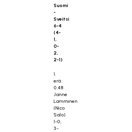
Suomi
-
Sveitsi
6-4
(4-
1,
0-
2,
2-1)
1.
erä:
0.48
Janne
Lamminen
(Nico
Salo)
1-0,
3-