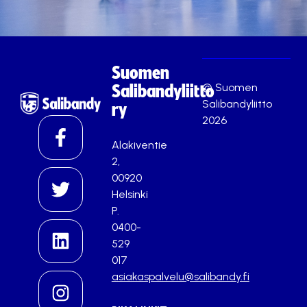
Suomen
© Suomen
Salibandyliitto
Salibandyliitto
ry
2026
Alakiventie
2,
00920
Helsinki
P.
0400-
529
017
asiakaspalvelu@salibandy.fi