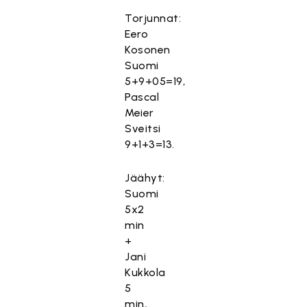
Torjunnat:
Eero
Kosonen
Suomi
5+9+05=19,
Pascal
Meier
Sveitsi
9+1+3=13.
Jäähyt:
Suomi
5x2
min
+
Jani
Kukkola
5
min,