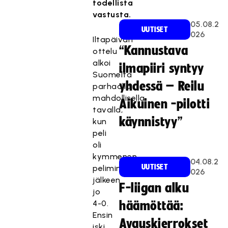
todellista
vastusta.
05.08.2
UUTISET
026
Iltapäivän
“Kannustava
ottelu
alkoi
ilmapiiri syntyy
Suomelta
yhdessä – Reilu
parhaalla
mahdollisella
Aikuinen -pilotti
tavalla,
käynnistyy”
kun
peli
oli
kymmenen
04.08.2
UUTISET
peliminuutin
026
jälkeen
F-liigan alku
jo
4-0.
häämöttää:
Ensin
Avauskierrokset
iski