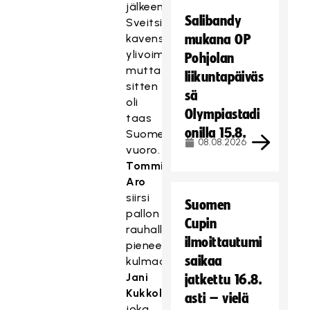
jälkeen
Salibandy
Sveitsi
kavensi
mukana OP
ylivoimalla,
Pohjolan
mutta
liikuntapäiväs
sitten
sä
oli
Olympiastadi
taas
onilla 15.8.
Suomen
08.08.2026
vuoro.
Tommi
Aro
siirsi
Suomen
pallon
Cupin
rauhallisesti
ilmoittautumi
pieneen
saikaa
kulmaan
Jani
jatkettu 16.8.
Kukkolalle
,
asti – vielä
joka