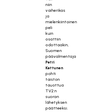
niin
vaiherikas
ja
mielenkiintoinen
peli
kuin
osattiin
odottaakin,
Suomen
päävalmentaja
Petri
Kettunen
pohti
taiston
tauottua
TV2:n
suoran
lähetyksen
päätteeksi.