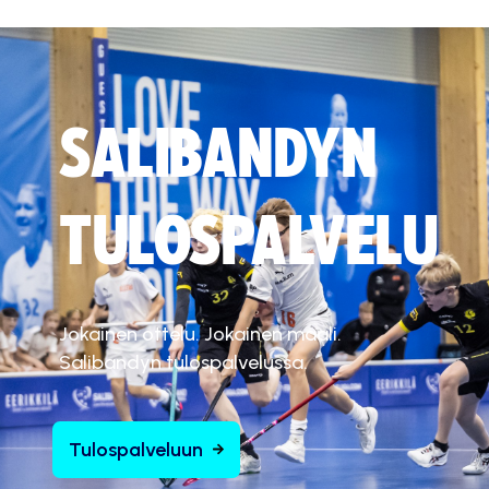
SALIBANDYN
TULOSPALVELU
Jokainen ottelu. Jokainen maali.
Salibandyn tulospalvelussa.
Tulospalveluun