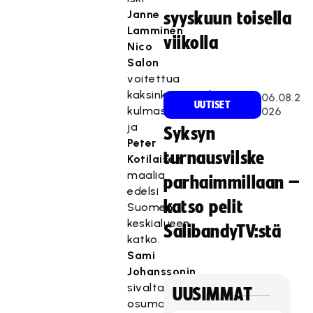
Janne
syyskuun toisella
Lamminen
viikolla
Nico
Salon
voitettua
kaksinkamppailun
06.08.2
UUTISET
kulmassa,
026
ja
Syksyn
Peter
turnausvilske
Kotilaisen
maalia
parhaimmillaan –
edelsi
katso pelit
Suomen
keskialueen
SalibandyTV:stä
katko.
Sami
Johanssonin
sivaltaman
UUSIMMAT
osuman