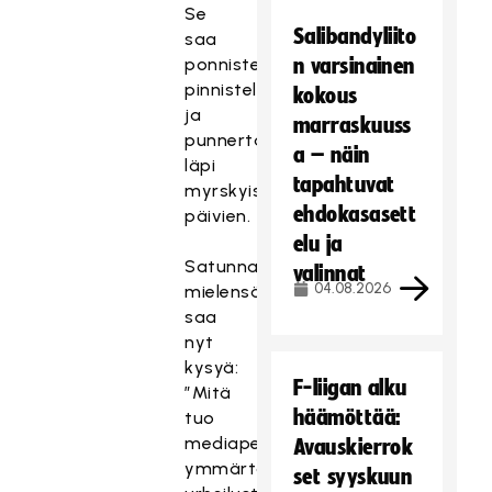
Se
Salibandyliito
saa
ponnistelemaan,
n varsinainen
pinnistelemään
kokous
ja
marraskuuss
punnertamaan
a – näin
läpi
tapahtuvat
myrskyistenkin
ehdokasasett
päivien.
elu ja
Satunnainen
valinnat
04.08.2026
mielensäpahoittaja
saa
nyt
kysyä:
F-liigan alku
”Mitä
häämöttää:
tuo
mediapelle
Avauskierrok
ymmärtää
set syyskuun