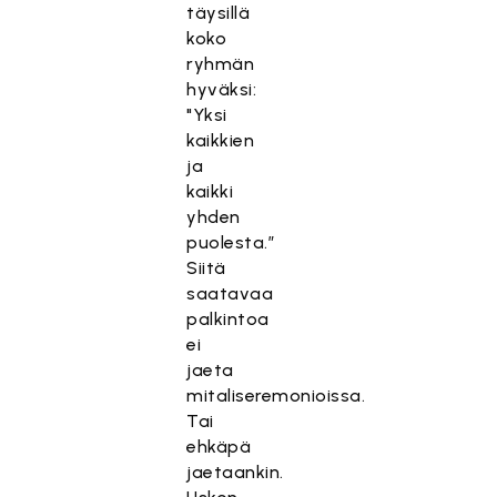
täysillä
koko
ryhmän
hyväksi:
"Yksi
kaikkien
ja
kaikki
yhden
puolesta.”
Siitä
saatavaa
palkintoa
ei
jaeta
mitaliseremonioissa.
Tai
ehkäpä
jaetaankin.