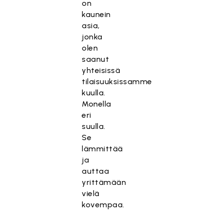
on
kaunein
asia,
jonka
olen
saanut
yhteisissä
tilaisuuksissamme
kuulla.
Monella
eri
suulla.
Se
lämmittää
ja
auttaa
yrittämään
vielä
kovempaa.