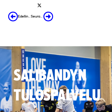
Edellinen
Seuraava
SALIBANDYN
TULOSPALVELU