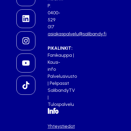
P.
0400-
529
017
asiakaspalvelu@salibandy.fi
PIKALINKIT:
Fanikauppa
|
Kausi-
info
Palvelusivusto
|
Pelipassit
SalibandyTV
|
Tulospalvelu
Info
Yhteystiedot