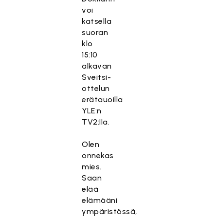
voi
katsella
suoran
klo
15:10
alkavan
Sveitsi-
ottelun
erätauoilla
YLE:n
TV2:lla.
Olen
onnekas
mies.
Saan
elää
elämääni
ympäristössä,