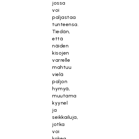
jossa
voi
paljastaa
tunteensa.
Tiedän,
että
näiden
kisojen
varrelle
mahtuu
vielä
paljon
hymyä,
muutama
kyynel
ja
seikkailuja,
jotka
voi
kokea