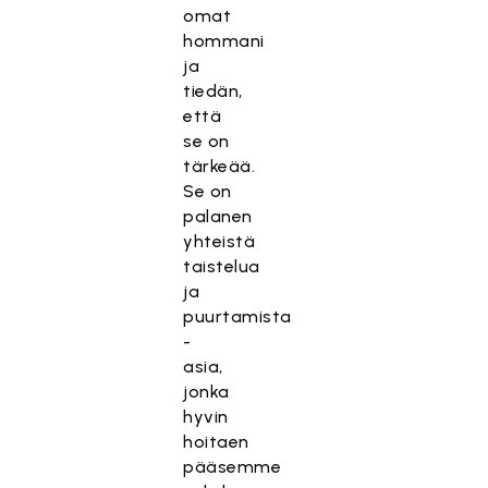
omat
hommani
ja
tiedän,
että
se on
tärkeää.
Se on
palanen
yhteistä
taistelua
ja
puurtamista
-
asia,
jonka
hyvin
hoitaen
pääsemme