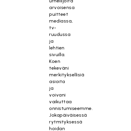
urheilijoita
arvoisensa
puitteet
mediassa,
tv-
ruudussa
ja
lehtien
sivuilla.
Koen
tekeväni
merkityksellisiä
asioita
ja
voivani
vaikuttaa
onnistumiseemme.
Jokapäiväisessä
rytmityksessä
hoidan