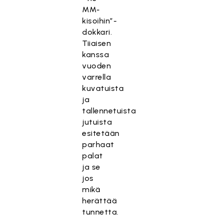
MM-
kisoihin”-
dokkari.
Tiiaisen
kanssa
vuoden
varrella
kuvatuista
ja
tallennetuista
jutuista
esitetään
parhaat
palat
ja se
jos
mikä
herättää
tunnetta.