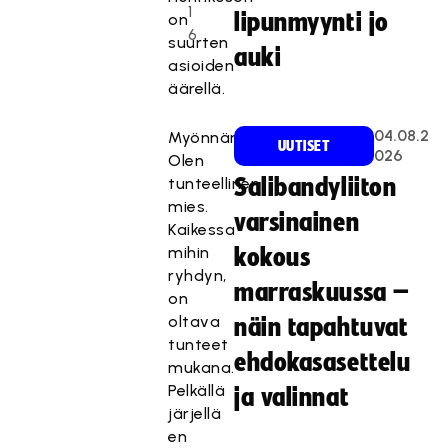
1
lipunmyynti jo
on
6
suurten
auki
asioiden
äärellä.
04.08.2
Myönnän.
UUTISET
026
Olen
tunteellinen
Salibandyliiton
mies.
varsinainen
Kaikessa
mihin
kokous
ryhdyn,
marraskuussa –
on
oltava
näin tapahtuvat
tunteet
ehdokasasettelu
mukana.
Pelkällä
ja valinnat
järjellä
en