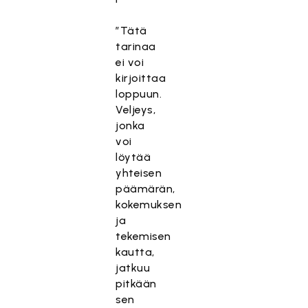
”Tätä
tarinaa
ei voi
kirjoittaa
loppuun.
Veljeys,
jonka
voi
löytää
yhteisen
päämärän,
kokemuksen
ja
tekemisen
kautta,
jatkuu
pitkään
sen