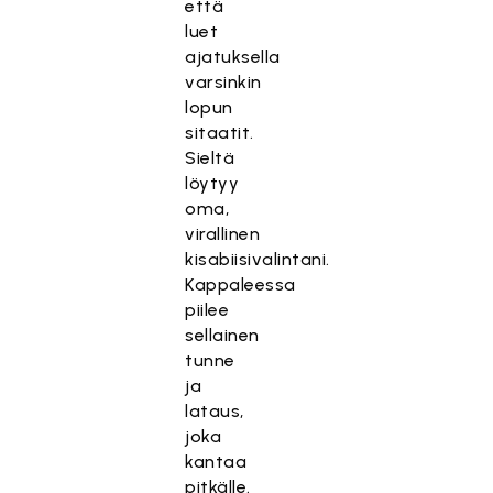
että
luet
ajatuksella
varsinkin
lopun
sitaatit.
Sieltä
löytyy
oma,
virallinen
kisabiisivalintani.
Kappaleessa
piilee
sellainen
tunne
ja
lataus,
joka
kantaa
pitkälle.