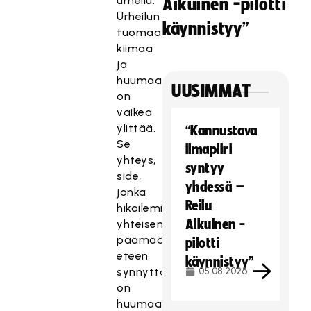
urheilu.
Aikuinen -pilotti
Urheilun
käynnistyy”
tuomaa
kiimaa
ja
huumaa
UUSIMMAT
on
vaikea
ylittää.
“Kannustava
Se
ilmapiiri
yhteys,
syntyy
side,
yhdessä –
jonka
Reilu
hikoileminen
Aikuinen -
yhteisen
päämäärän
pilotti
eteen
käynnistyy”
synnyttää
05.08.2026
on
huumaava.