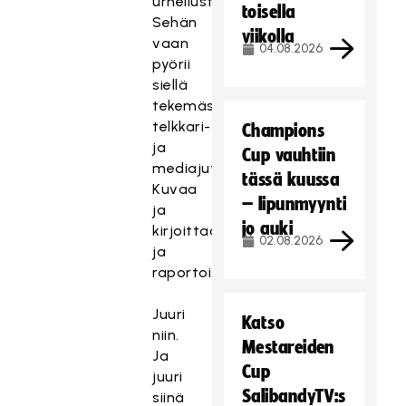
urheilusta?
toisella
Sehän
viikolla
vaan
04.08.2026
pyörii
siellä
tekemässä
telkkari-
Champions
ja
Cup vauhtiin
mediajuttuja.
tässä kuussa
Kuvaa
– lipunmyynti
ja
jo auki
kirjoittaa
02.08.2026
ja
raportoi.”
Juuri
Katso
niin.
Mestareiden
Ja
Cup
juuri
SalibandyTV:s
siinä