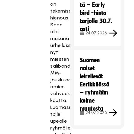
on
tä – Early
tekemisen
bird -hinta
hienous.
tarjolla 30.7.
Saan
asti
olla
24.07.2026
mukana
urheilussa,
nyt
miesten
Suomen
salibandyn
naiset
MM-
leireilevät
joukkueessa
Eerikkilässä
omien
– ryhmään
vahvuuksieni
kolme
kautta.
Luomassa
muutosta
24.07.2026
tälle
upealle
ryhmälle