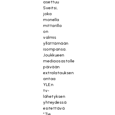
asettuu
Sveitsi,
joka
monella
mittarilla
on
valmis
yllättämään
isompansa.
Joukkueen
mediaosastolle
päivään
extralatauksen
antaa
YLE:n
tv-
lähetyksen
yhteydessä
esitettävä
”Tie