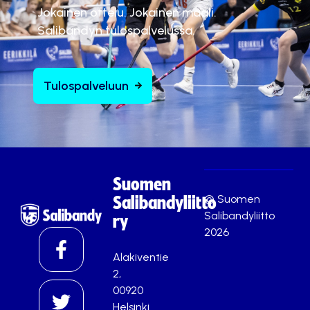
Jokainen ottelu. Jokainen maali.
Salibandyn tulospalvelussa.
Tulospalveluun
Suomen
© Suomen
Salibandyliitto
Salibandyliitto
ry
2026
Alakiventie
2,
00920
Helsinki