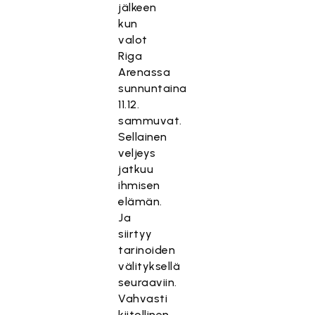
jälkeen
kun
valot
Riga
Arenassa
sunnuntaina
11.12.
sammuvat.
Sellainen
veljeys
jatkuu
ihmisen
elämän.
Ja
siirtyy
tarinoiden
välityksellä
seuraaviin.
Vahvasti
kiitollinen