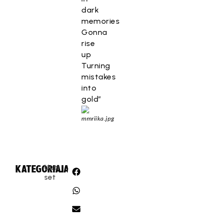
dark
memories
Gonna
rise
up
Turning
mistakes
into
gold”
Uuti
KATEGORIA:
JAA:
set