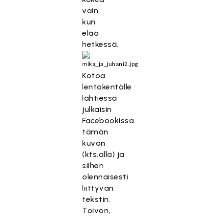
vain
kun
elää
hetkessä.
Kotoa
lentokentälle
lähtiessä
julkaisin
Facebookissa
tämän
kuvan
(kts.alla) ja
siihen
olennaisesti
liittyvän
tekstin.
Toivon,