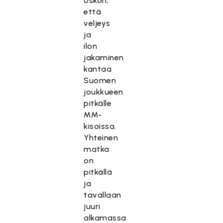
Uskon,
että
veljeys
ja
ilon
jakaminen
kantaa
Suomen
joukkueen
pitkälle
MM-
kisoissa.
Yhteinen
matka
on
pitkällä
ja
tavallaan
juuri
alkamassa.