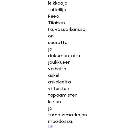
leikkaaja,
taiteilija
Reeo
Tiiaisen
(kuvassa)kanssa
on
seurattu
ja
dokumentoitu
joukkueen
vaiheita
askel
askeleelta
yhteisten
tapaamisten,
leirien
ja
turnausmatkojen
muodossa.