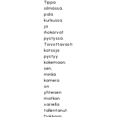
Tippa
silmässä,
pala
kurkussa
ja
ihokarvat
pystyssä.
Toivottavasti
katsoja
pystyy
kokemaan,
sen,
minkä
kamera
on
yhteisen
matkan
varrella
tallentanut.
Dokkarin