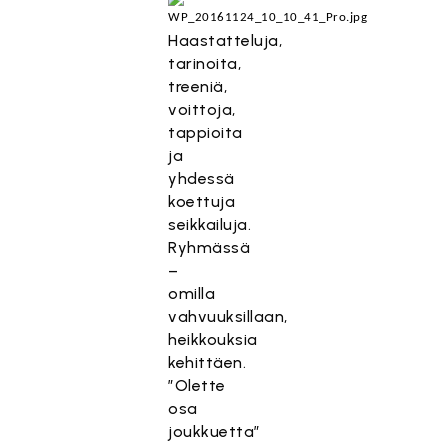
Haastatteluja,
tarinoita,
treeniä,
voittoja,
tappioita
ja
yhdessä
koettuja
seikkailuja.
Ryhmässä
–
omilla
vahvuuksillaan,
heikkouksia
kehittäen.
”Olette
osa
joukkuetta”