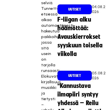
selviä.
04.08.2
Tunnetta
UUTISET
026
etsiessä
F-liigan alku
alkaa
automaattisesti
häämöttää:
hakeutua
Avauskierrokset
paikkoihin,
jossa
syyskuun toisella
sitä
viikolla
usein
on
tarjolla
runsaasti.
05.08.2
UUTISET
Elokuvat,
026
kirjallisuus,
“Kannustava
musiikki
ja
ilmapiiri syntyy
tietysti
yhdessä – Reilu
–