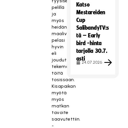
fyysisellä
Katso
pelillä
Mestareiden
ja
Cup
myös
heidän
SalibandyTV:s
maalivahtinsa
tä – Early
pelasi
bird -hinta
hyvin
tarjolla 30.7.
eli
asti
jouduttiin
24.07.2026
tekemään
töitä
tosissaan.
Kisapaikan
myötä
myös
matkan
tavoite
saavutettiin.
-