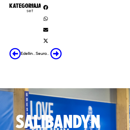
Uuti
KATEGORIA:
JAA:
set
Edellinen
Seuraava
SALIBANDYN