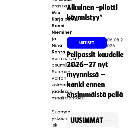
erässä
Aikuinen -pilotti
Mia
käynnistyy”
Karjalainen
,
Sanni
Nieminen
ja
06.08.2
UUTISET
Nina
026
Rantala
Pelipassit kaudelle
varmistivat
2026–27 nyt
osumillaan
Suomen
myynnissä –
voiton
hanki ennen
kolmannen
jäädessä
ensimmäistä peliä
maalittomaksi.
Suomen
ykkösnyrkki
UUSIMMAT
iski