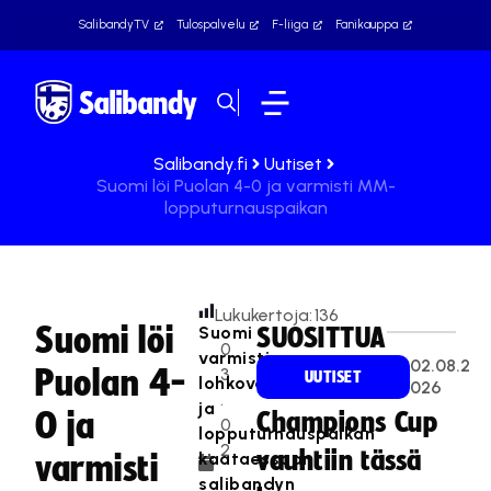
SalibandyTV
Tulospalvelu
F-liiga
Fanikauppa
Salibandy.fi
Uutiset
Suomi löi Puolan 4-0 ja varmisti MM-
lopputurnauspaikan
Lukukertoja:
136
Suomi löi
Suomi
SUOSITTUA
0
varmisti
02.08.2
Puolan 4-
3
UUTISET
lohkovoiton
026
.
ja
0 ja
Champions Cup
0
lopputurnauspaikan
2
vauhtiin tässä
kaataessaan
varmisti
.
salibandyn