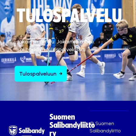
TULOSPALVELU
Jokainen ottelu. Jokainen maali.
Salibandyn tulospalvelussa.
Tulospalveluun
Suomen
© Suomen
Salibandyliitto
Salibandyliitto
ry