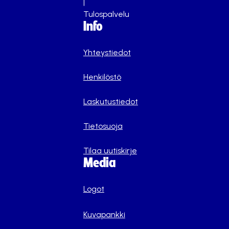
|
Tulospalvelu
Info
Yhteystiedot
Henkilöstö
Laskutustiedot
Tietosuoja
Tilaa uutiskirje
Media
Logot
Kuvapankki