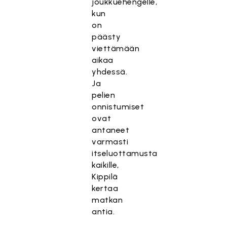
joukkuehengelle,
kun
on
päästy
viettämään
aikaa
yhdessä.
Ja
pelien
onnistumiset
ovat
antaneet
varmasti
itseluottamusta
kaikille,
Kippilä
kertaa
matkan
antia.