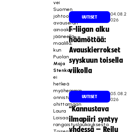
vei
Suomen
04.08.2
johtoon
UUTISET
026
avauserän
F-liigan alku
ainoaksi
jääneellä
häämöttää:
maalilla,
Avauskierrokset
kun
Puolan
syyskuun toisella
Maja
viikolla
Stenka
ei
hetkeä
myöhemmin
05.08.2
UUTISET
onnistunut
026
ohittamaan
“Kannustava
Laura
Loisaa
ilmapiiri syntyy
rangaistuslaukauksesta.
yhdessä – Reilu
Toisessa