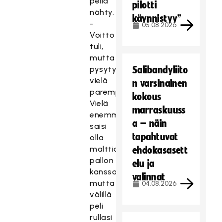
peliä
pilotti
nähty.
käynnistyy”
-
05.08.2026
Voitto
tuli,
mutta
pysytytään
Salibandyliito
vielä
n varsinainen
parempaan.
kokous
Vielä
marraskuuss
enemmän
a – näin
saisi
tapahtuvat
olla
malttia
ehdokasasett
pallon
elu ja
kanssa,
valinnat
mutta
04.08.2026
välillä
peli
rullasi