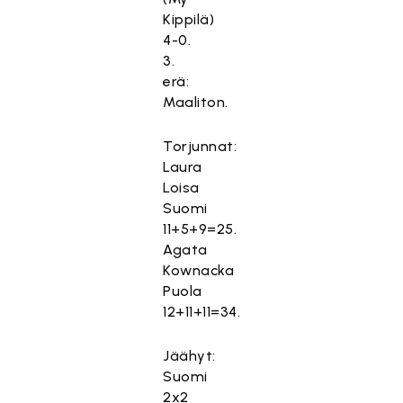
Kippilä)
4-0.
3.
erä:
Maaliton.
Torjunnat:
Laura
Loisa
Suomi
11+5+9=25.
Agata
Kownacka
Puola
12+11+11=34.
Jäähyt:
Suomi
2x2