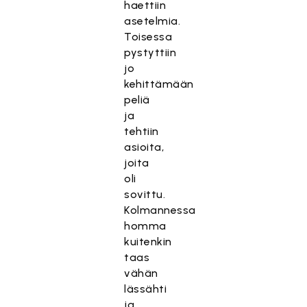
haettiin
asetelmia.
Toisessa
pystyttiin
jo
kehittämään
peliä
ja
tehtiin
asioita,
joita
oli
sovittu.
Kolmannessa
homma
kuitenkin
taas
vähän
lässähti
ja