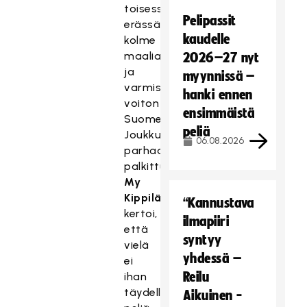
toisessa
Pelipassit
erässä
kaudelle
kolme
maalia
2026–27 nyt
ja
myynnissä –
varmisti
hanki ennen
voiton
ensimmäistä
Suomelle.
peliä
Joukkueen
06.08.2026
parhaana
palkittu
My
Kippilä
“Kannustava
kertoi,
ilmapiiri
että
syntyy
vielä
yhdessä –
ei
Reilu
ihan
täydellistä
Aikuinen -