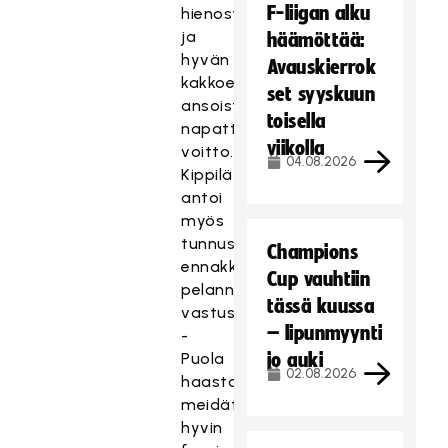
F-liigan alku
hienosti
ja
häämöttää:
hyvän
Avauskierrok
kakkoerän
set syyskuun
ansoista
toisella
napattiin
viikolla
voitto.
04.08.2026
Kippilä
antoi
myös
tunnustusta
Champions
ennakkoluulottomasti
Cup vauhtiin
pelannelle
tässä kuussa
vastustajalle.
– lipunmyynti
-
Puola
jo auki
02.08.2026
haastoi
meidät
hyvin