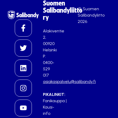
Suomen
© Suomen
Salibandyliitto
Salibandyliitto
ry
2026
Alakiventie
2,
00920
Helsinki
P.
0400-
529
017
asiakaspalvelu@salibandy.fi
PIKALINKIT:
Fanikauppa
|
Kausi-
info