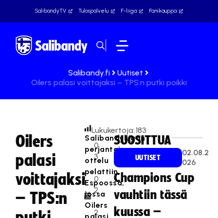
SalibandyTV
Tulospalvelu
F-liiga
Fanikauppa
Salibandy.fi
Uutiset
Oilers palasi voittajaksi – TPS:n putki poikki
Lukukertoja:
183
Oilers
Salibandyliigan
SUOSITTUA
0
perjantain
02.08.2
palasi
3
UUTISET
ottelu
026
.
pelattiin
voittajaksi
Champions Cup
0
Espoossa,
2
vauhtiin tässä
jossa
– TPS:n
.
Oilers
kuussa –
2
putki
palasi