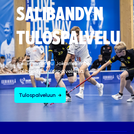
SALIBANDYN
TULOSPALVELU
Jokainen ottelu. Jokainen maali.
Salibandyn tulospalvelussa.
Tulospalveluun