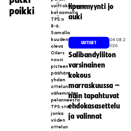
0
lipunmyynti jo
voittokantaan
poikki
1
kataamalla
auki
7
TPS:n
8-6.
Samalla
kuudentena
04.08.2
UUTISET
026
oleva
Oilers
Salibandyliiton
nousi
varsinainen
pisteen
päähän
kokous
yhden
marraskuussa –
ottelun
vähemmän
näin tapahtuvat
pelanneesta
ehdokasasettelu
TPS:stä,
jonka
ja valinnat
viiden
ottelun