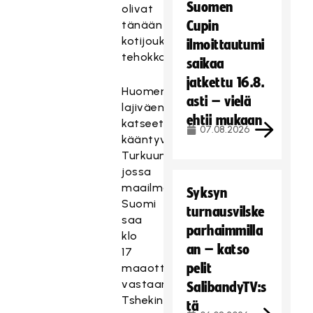
Suomen
olivat
tänään
Cupin
kotijoukkueen
ilmoittautumi
tehokkaimmat.
saikaa
jatkettu 16.8.
Huomenna
asti – vielä
lajiväen
ehtii mukaan
katseet
07.08.2026
kääntyvät
Turkuun,
jossa
maailmanmestari
Syksyn
Suomi
turnausvilske
saa
parhaimmilla
klo
an – katso
17
pelit
maaottelussa
vastaansa
SalibandyTV:s
Tshekin.
tä