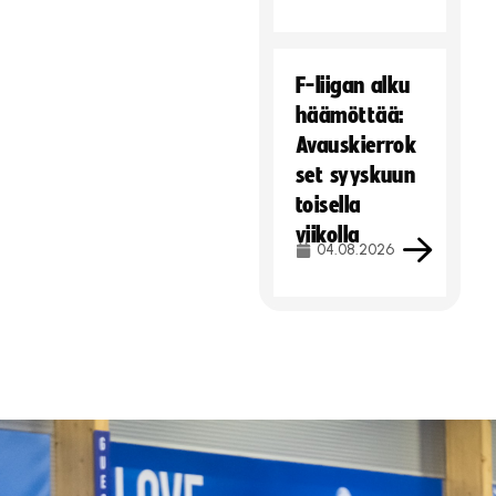
F-liigan alku
häämöttää:
Avauskierrok
set syyskuun
toisella
viikolla
04.08.2026