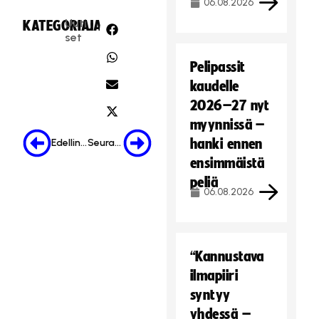
06.08.2026
Uuti
KATEGORIA:
JAA:
set
Pelipassit
kaudelle
2026–27 nyt
myynnissä –
hanki ennen
Edellinen
Seuraava
ensimmäistä
peliä
06.08.2026
“Kannustava
ilmapiiri
syntyy
yhdessä –