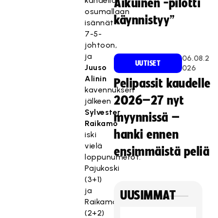
kahdella
Aikuinen -pilotti
osumallaan
käynnistyy”
isännät
7-5-
johtoon,
ja
06.08.2
UUTISET
Juuso
026
Alinin
Pelipassit kaudelle
kavennuksen
2026–27 nyt
jälkeen
Sylvester
myynnissä –
Raikamo
hanki ennen
iski
vielä
ensimmäistä peliä
loppunumerot.
Pajukoski
(3+1)
ja
UUSIMMAT
Raikamo
(2+2)