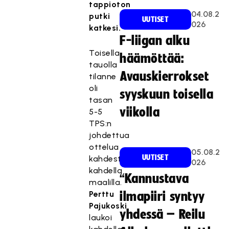
tappioton
04.08.2
putki
UUTISET
026
katkesi.
F-liigan alku
Toisella
häämöttää:
tauolla
Avauskierrokset
tilanne
oli
syyskuun toisella
tasan
viikolla
5-5
TPS:n
johdettua
ottelua
05.08.2
UUTISET
kahdesti
026
kahdella
“Kannustava
maalilla.
Perttu
ilmapiiri syntyy
Pajukoski
yhdessä – Reilu
laukoi