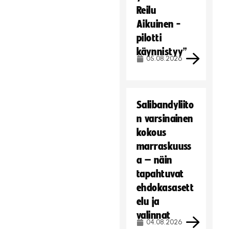
Reilu
Aikuinen -
pilotti
käynnistyy”
05.08.2026
Salibandyliito
n varsinainen
kokous
marraskuuss
a – näin
tapahtuvat
ehdokasasett
elu ja
valinnat
04.08.2026