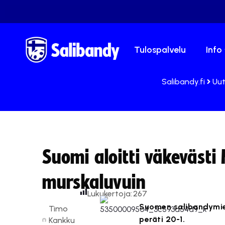
Tulospalvelu
Info
Salibandy.fi
Uut
Suomi aloitti väkeväst
murskaluvuin
Lukukertoja:
267
Suomen salibandymie
Timo
peräti 20-1.
Kankku