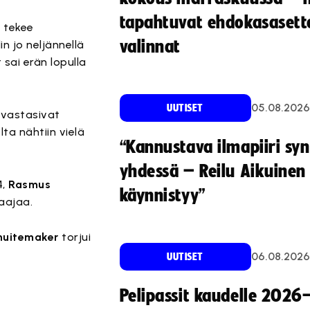
tapahtuvat ehdokasasette
i tekee
valinnat
n jo neljännellä
sai erän lopulla
05.08.2026
UUTISET
 vastasivat
ta nähtiin vielä
“Kannustava ilmapiiri sy
yhdessä – Reilu Aikuinen 
4,
Rasmus
käynnistyy”
aajaa.
huitemaker
torjui
06.08.2026
UUTISET
Pelipassit kaudelle 2026