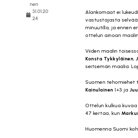
nen
31.01.20
Alankomaat ei lukeudu
24
vastustajasta selvää 
minuutilla, ja ennen 
ottelun ainoan maali
Viiden maalin toises
Konsta Tykkyläinen
,
seitsemän maalia. Lop
Suomen tehomiehet tä
Kainulainen
1+3 ja
Juu
Ottelun kulkua kuvaa
47 kertaa, kun
Markus
Huomenna Suomi kohta