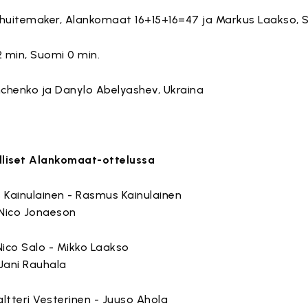
chuitemaker, Alankomaat 16+15+16=47 ja Markus Laakso, 
 min, Suomi 0 min.
nchenko ja Danylo Abelyashev, Ukraina
lliset Alankomaat-ottelussa
 Kainulainen - Rasmus Kainulainen
Nico Jonaeson
ico Salo - Mikko Laakso
Jani Rauhala
ltteri Vesterinen - Juuso Ahola