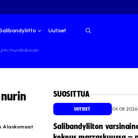
Salibandyliitto
Uutiset
urin murskaluvuin
SUOSITTUA
 nurin
04.08.2026
UUTISET
Salibandyliiton varsinain
an Alankomaat
kokous marraskuussa – 