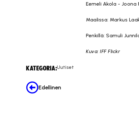
Eemeli Akola - Joona
Maalissa: Markus Laa
Penkillä: Samuli Junni
Kuva: IFF Flickr
Uutiset
KATEGORIA:
Edellinen