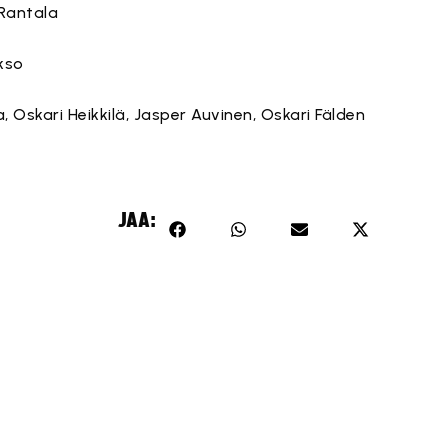
 Rantala
kso
la, Oskari Heikkilä, Jasper Auvinen, Oskari Fälden
JAA: