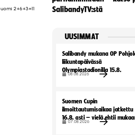
SalibandyTV:stä
Suomi 2+6+3=11
UUSIMMAT
Salibandy mukana OP Pohjol
liikuntapäivässä
Olympiastadionilla 15.8.
08.08.2026
Suomen Cupin
ilmoittautumisaikaa jatkettu
16.8. asti – vielä ehtii muka
07.08.2026