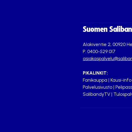
Suomen Saliband
Alakiventie 2, 00920 He
P. 0400-529 017
asiakaspalvelu@saliban
PIKALINKIT:
Fanikauppa
|
Kausi-info
Palvelusivusto
|
Pelipass
SalibandyTV
|
Tulospal