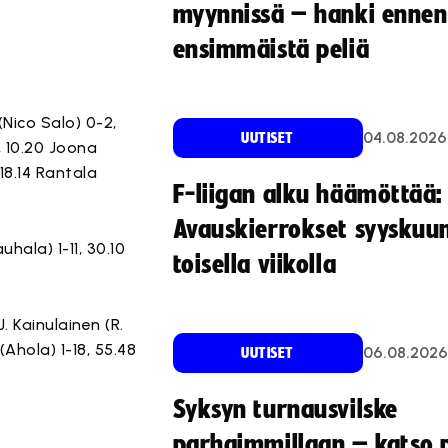
myynnissä – hanki ennen
ensimmäistä peliä
(Nico Salo) 0-2,
04.08.2026
UUTISET
, 10.20 Joona
18.14 Rantala
F-liigan alku häämöttää:
Avauskierrokset syyskuu
hala) 1-11, 30.10
toisella viikolla
J. Kainulainen (R.
(Ahola) 1-18, 55.48
06.08.2026
UUTISET
Syksyn turnausvilske
parhaimmillaan – katso p