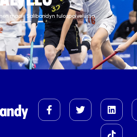
inen maali. Salibandyn tulospalvelussa.