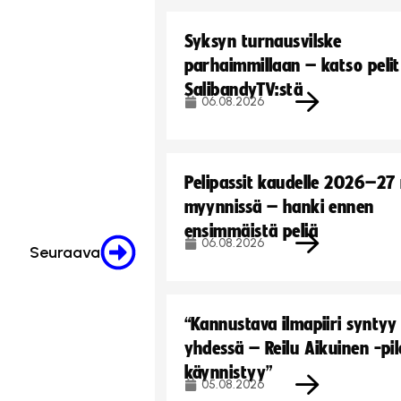
Syksyn turnausvilske
parhaimmillaan – katso pelit
SalibandyTV:stä
06.08.2026
Pelipassit kaudelle 2026–27
myynnissä – hanki ennen
ensimmäistä peliä
06.08.2026
Seuraava
“Kannustava ilmapiiri syntyy
yhdessä – Reilu Aikuinen -pil
käynnistyy”
05.08.2026