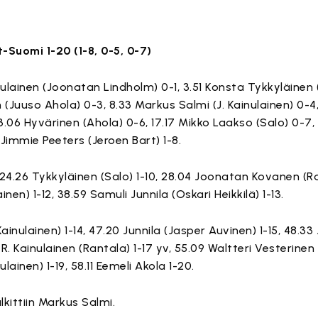
-Suomi 1-20 (1-8, 0-5, 0-7)
inulainen (Joonatan Lindholm) 0-1, 3.51 Konsta Tykkyläinen 
 (Juuso Ahola) 0-3, 8.33 Markus Salmi (J. Kainulainen) 0-4
3.06 Hyvärinen (Ahola) 0-6, 17.17 Mikko Laakso (Salo) 0-7, 
 Jimmie Peeters (Jeroen Bart) 1-8.
9, 24.26 Tykkyläinen (Salo) 1-10, 28.04 Joonatan Kovanen (Rau
en) 1-12, 38.59 Samuli Junnila (Oskari Heikkilä) 1-13.
Kainulainen) 1-14, 47.20 Junnila (Jasper Auvinen) 1-15, 48.33 
1 R. Kainulainen (Rantala) 1-17 yv, 55.09 Waltteri Vesterinen 
lainen) 1-19, 58.11 Eemeli Akola 1-20.
ittiin Markus Salmi.