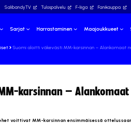
SalibandyTV
Tulospalvelu
F-liiga
Fanikauppa
Sarjat
Harrastaminen
Maajoukkueet
iset
Suomi aloitti väkevästi MM-karsinnan – Alankomaat n
i MM-karsinnan – Alankomaat
het voittivat MM-karsinnan ensimmäisessä ottelussa