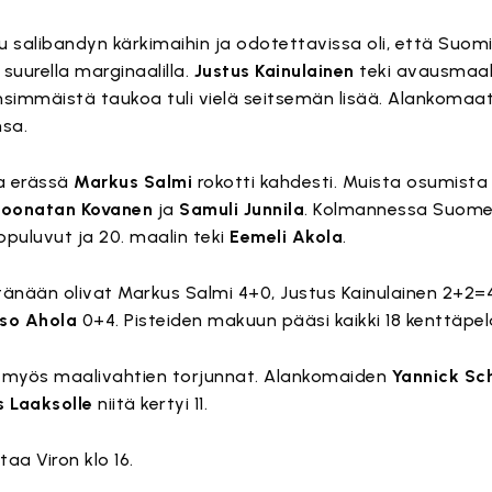
 salibandyn kärkimaihin ja odotettavissa oli, että Suom
suurella marginaalilla.
Justus Kainulainen
teki avausmaali
ensimmäistä taukoa tuli vielä seitsemän lisää. Alankomaat 
nsa.
sa erässä
Markus Salmi
rokotti kahdesti. Muista osumista
Joonatan Kovanen
ja
Samuli Junnila
. Kolmannessa Suomel
puluvut ja 20. maalin teki
Eemeli Akola
.
nään olivat Markus Salmi 4+0, Justus Kainulainen 2+2=
so Ahola
0+4. Pisteiden makuun pääsi kaikki 18 kenttäpel
 myös maalivahtien torjunnat. Alankomaiden
Yannick Sc
 Laaksolle
niitä kertyi 11.
a Viron klo 16.