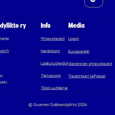
yliitto ry
Info
Media
lsinki
Yhteystiedot
Logot
dy.fi
Henkilöstö
Kuvapankki
Laskutustiedot
Viestinnän yhteystiedot
Tietosuoja
it
Tiedotteet (ePressi)
velu
Tilaa uutiskirje
© Suomen Salibandyliitto 2026