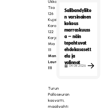
Ukkonen
Tiia
Salibandyliito
126
n varsinainen
Kujala
kokous
Karoliina
marraskuuss
122
a – näin
Karjalainen
tapahtuvat
Mia
ehdokasasett
111
elu ja
Manninen
Laura
valinnat
04.08.2026
111
Turun
Palloseuran
kasvatti,
maalivahti