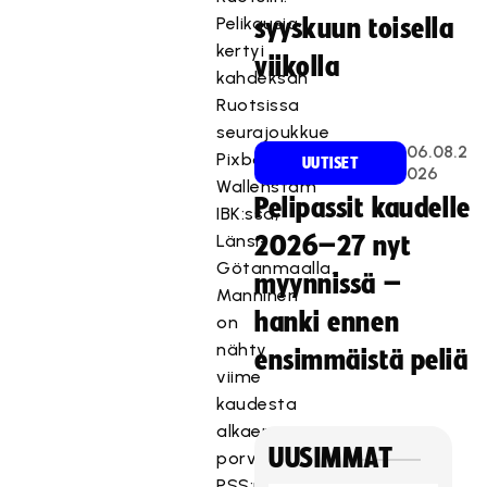
Pelikausia
syyskuun toisella
kertyi
viikolla
kahdeksan
Ruotsissa
seurajoukkue
06.08.2
Pixbo
UUTISET
026
Wallenstam
Pelipassit kaudelle
IBK:ssa,
Länsi-
2026–27 nyt
Götanmaalla.
myynnissä –
Manninen
hanki ennen
on
nähty
ensimmäistä peliä
viime
kaudesta
alkaen
UUSIMMAT
porvoolaisen
PSS:n