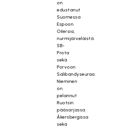
on
edustanut
Suomessa
Espoon
Oilersia,
nurmijärveläistä
SB-
Prota
sekä
Porvoon
Salibandyseuraa.
Nieminen
on
pelannut
Ruotsin
pääsarjassa
Åkersbergissa
sekä