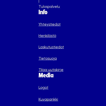
|
Tulospalvelu
Info
Yhteystiedot
Henkilöstö
Laskutustiedot
Tietosuoja
Tilaa uutiskirje
Media
Logot
Kuvapankki