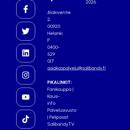
2026
Alakiventie
2,
00920
Helsinki
P.
0400-
529
017
asiakaspalvelu@salibandy.fi
PIKALINKIT:
Fanikauppa
|
Kausi-
info
Palvelusivusto
|
Pelipassit
SalibandyTV