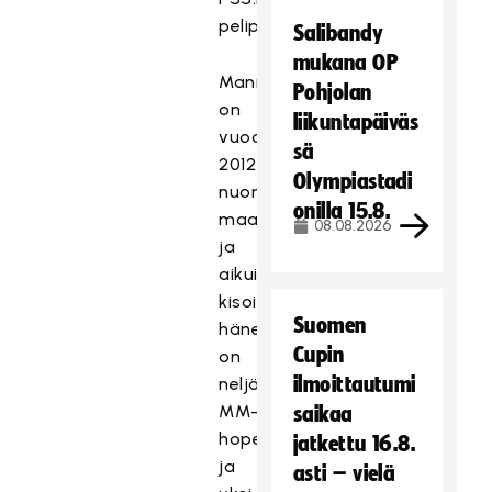
pelipaidassa.
Salibandy
mukana OP
Manninen
Pohjolan
on
liikuntapäiväs
vuoden
sä
2012
Olympiastadi
nuorten
onilla 15.8.
maailmanmestari
08.08.2026
ja
aikuisten
kisoista
Suomen
hänellä
Cupin
on
ilmoittautumi
neljä
MM-
saikaa
hopeaa
jatkettu 16.8.
ja
asti – vielä