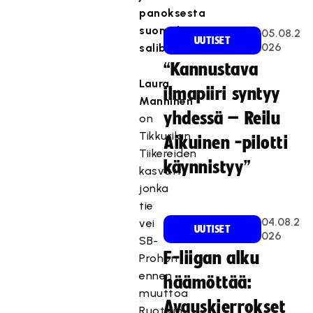
panoksesta
suomalaiseen
05.08.2
UUTISET
026
salibandyyn.
“Kannustava
Laura
ilmapiiri syntyy
Manninen
yhdessä – Reilu
on
Tikkurilan
Aikuinen -pilotti
Tiikereiden
käynnistyy”
kasvatti,
jonka
tie
04.08.2
vei
UUTISET
026
SB-
F-liigan alku
Prohon
ennen
häämöttää:
muuttoa
Avauskierrokset
Ruotsiin.