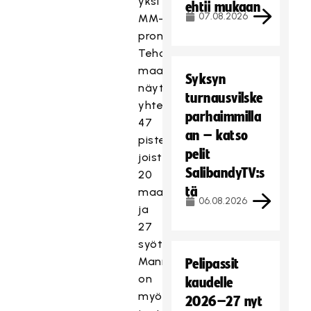
yksi
ehtii mukaan
07.08.2026
MM-
pronssi.
Tehopisteet
maajoukkueessa
Syksyn
näyttävät
turnausvilske
yhteensä
parhaimmilla
47
an – katso
pistettä,
pelit
joista
SalibandyTV:s
20
tä
maalia
06.08.2026
ja
27
syöttöä.
Manninen
Pelipassit
on
kaudelle
myös
2026–27 nyt