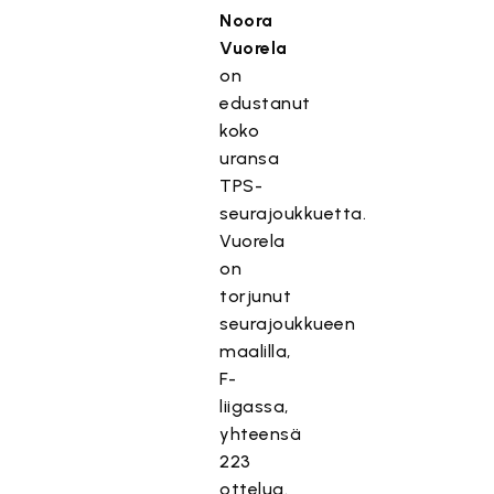
Noora
Vuorela
on
edustanut
koko
uransa
TPS-
seurajoukkuetta.
Vuorela
on
torjunut
seurajoukkueen
maalilla,
F-
liigassa,
yhteensä
223
ottelua.