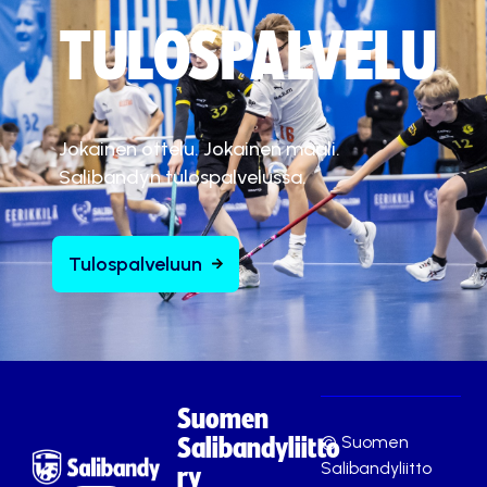
TULOSPALVELU
Jokainen ottelu. Jokainen maali.
Salibandyn tulospalvelussa.
Tulospalveluun
Suomen
© Suomen
Salibandyliitto
Salibandyliitto
ry