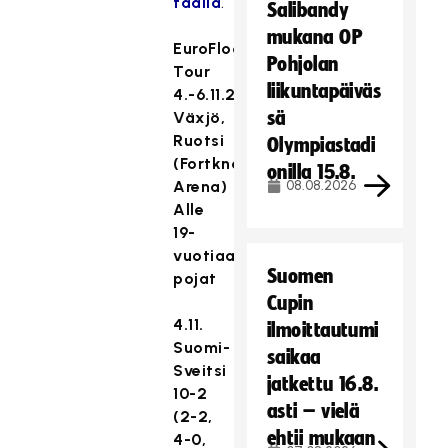
täällä
.
Salibandy
mukana OP
EuroFloorball
Pohjolan
Tour
liikuntapäiväs
4.-6.11.2016
sä
Växjö,
Ruotsi
Olympiastadi
(Fortknox
onilla 15.8.
Arena)
08.08.2026
Alle
19-
vuotiaat
Suomen
pojat
Cupin
4.11.
ilmoittautumi
Suomi-
saikaa
Sveitsi
jatkettu 16.8.
10-2
asti – vielä
(2-2,
ehtii mukaan
4-0,