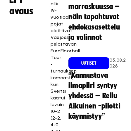
6
alle
marraskuussa –
avaus
19-
näin tapahtuvat
vuotiaat
pojat
ehdokasasettelu
aloittivat
ja valinnat
Växjössa
pelattavan
EuroFloorball
Tour
05.08.2
UUTISET
-
026
turnauksen
“Kannustava
komeasti,
kun
ilmapiiri syntyy
Sveitsi
yhdessä – Reilu
kaatui
luvuin
Aikuinen -pilotti
10-2
käynnistyy”
(2-2,
4-0,