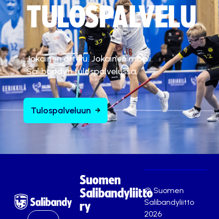
TULOSPALVELU
Jokainen ottelu. Jokainen maali.
Salibandyn tulospalvelussa.
Tulospalveluun
Suomen
© Suomen
Salibandyliitto
Salibandyliitto
ry
2026