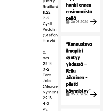
(Harry
hanki ennen
Braillard)
ensimmäistä
11.22
2-2
peliä
06.08.2026
Cyrill
Pedolin
(Stefan
Hutzli)
“Kannustava
ilmapiiri
2.
syntyy
erä
28.14
yhdessä –
3-2
Reilu
Eero
Aikuinen -
Jalo
pilotti
(Alexander
käynnistyy”
Nyman)
05.08.2026
29.13
4-2
yv.