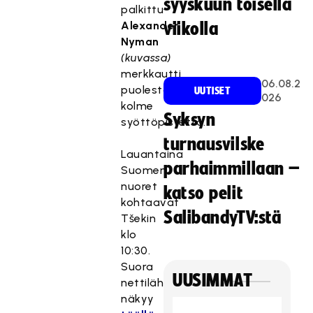
syyskuun toisella
palkittu
Alexander
viikolla
Nyman
(kuvassa)
merkkautti
06.08.2
puolestaan
UUTISET
026
kolme
Syksyn
syöttöpistettä.
turnausvilske
Lauantaina
parhaimmillaan –
Suomen
nuoret
katso pelit
kohtaavat
SalibandyTV:stä
Tšekin
klo
10:30.
Suora
UUSIMMAT
nettilähetys
näkyy