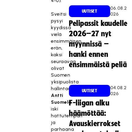
4-0).
06.08.2
UUTISET
Sveitsi
026
pysyi
Pelipassit kaudelle
kyydissä
2026–27 nyt
vielä
ensimmäisen
myynnissä –
erän,
hanki ennen
kaksi
seuraavaa
ensimmäistä peliä
olivat
Suomen
yksipuolista
04.08.2
hallintaa.
UUTISET
026
Antti
F-liigan alku
Suomela
iski
häämöttää:
hattutempun
ja
Avauskierrokset
parhaana