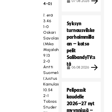
07.08.2026
4-0)
1. erä
3.46
Syksyn
1-0
turnausvilske
Oskari
parhaimmilla
Savolainen
an – katso
(Mika
Majalahti)
pelit
9.13
SalibandyTV:s
2-0
tä
Antti
06.08.2026
Suomela
(Justus
Kainulainen)
Pelipassit
10.54
2-1
kaudelle
Tobias
2026–27 nyt
Studer
myynnissä –