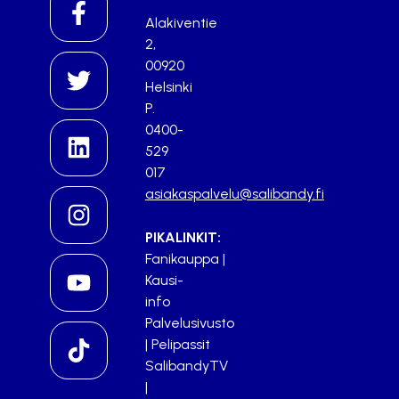
Alakiventie
2,
00920
Helsinki
P.
0400-
529
017
asiakaspalvelu@salibandy.fi
PIKALINKIT:
Fanikauppa
|
Kausi-
info
Palvelusivusto
|
Pelipassit
SalibandyTV
|