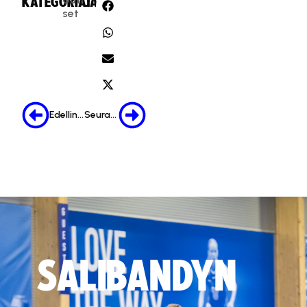
KATEGORIA:
JAA:
set
Edellinen
Seuraava
SALIBANDYN