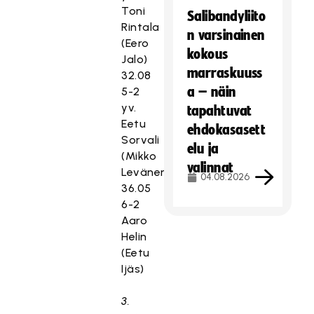
Toni
Salibandyliito
Rintala
n varsinainen
(Eero
kokous
Jalo)
marraskuuss
32.08
a – näin
5-2
yv.
tapahtuvat
Eetu
ehdokasasett
Sorvali
elu ja
(Mikko
valinnat
Levänen)
04.08.2026
36.05
6-2
Aaro
Helin
(Eetu
Ijäs)
3.