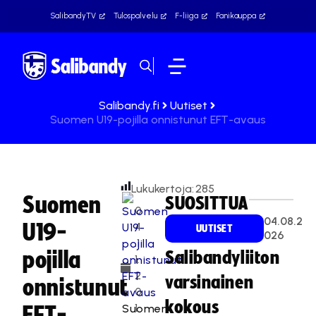
SalibandyTV
Tulospalvelu
F-liiga
Fanikauppa
Salibandy.fi
Uutiset
Suomen U19-pojilla onnistunut EFT-avaus
Lukukertoja:
285
Suomen
SUOSITTUA
0
04.08.2
U19-
4
UUTISET
026
.1
pojilla
Salibandyliiton
1.
2
varsinainen
onnistunut
0
kokous
1
Suomen
EFT-