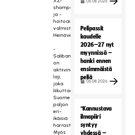
XZ-
06.08.2026
shampoot
ja -
hoitoaineet
Pelipassit
valmistetaan
Heinävedellä.
kaudelle
2026–27 nyt
-
myynnissä –
Salibandy
hanki ennen
on
ensimmäistä
aktiivinen
laji,
peliä
06.08.2026
joka
liikuttaa
Suomessa
paljon
“Kannustava
eri-
ilmapiiri
ikäisiä
syntyy
harrastajia.
Myös
yhdessä –