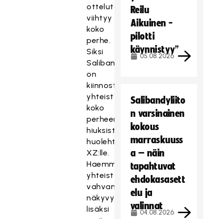
ottelutapahtumissa
Reilu
viihtyy
Aikuinen -
koko
pilotti
perhe.
käynnistyy”
Siksi
05.08.2026
Salibandyliiga
on
kiinnostava
yhteistyökumppani
Salibandyliito
koko
n varsinainen
perheen
kokous
hiuksista
marraskuuss
huolehtivalle
a – näin
XZ:lle.
Haemme
tapahtuvat
yhteistyöltä
ehdokasasett
vahvan
elu ja
näkyvyyden
valinnat
lisäksi
04.08.2026