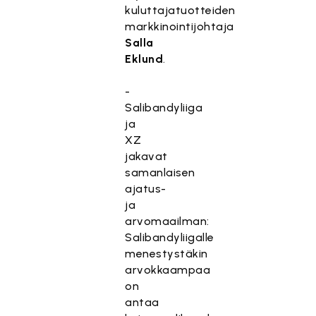
kuluttajatuotteiden
markkinointijohtaja
Salla
Eklund
.
-
Salibandyliiga
ja
XZ
jakavat
samanlaisen
ajatus-
ja
arvomaailman:
Salibandyliigalle
menestystäkin
arvokkaampaa
on
antaa