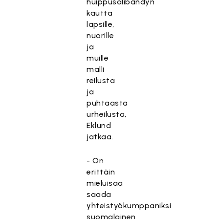
huippusalibandyn
kautta
lapsille,
nuorille
ja
muille
malli
reilusta
ja
puhtaasta
urheilusta,
Eklund
jatkaa.
- On
erittäin
mieluisaa
saada
yhteistyökumppaniksi
suomalainen