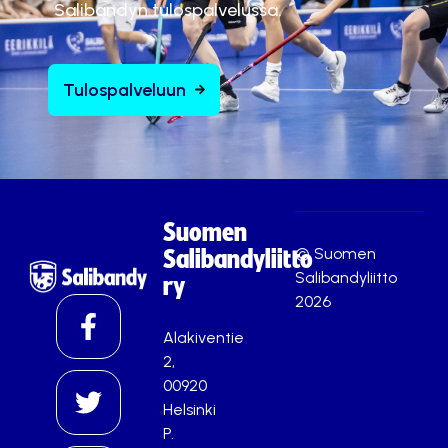
Salibandyn tulospalvelussa.
Tulospalveluun
Suomen
© Suomen
Salibandyliitto
Salibandyliitto
ry
2026
Alakiventie
2,
00920
Helsinki
P.