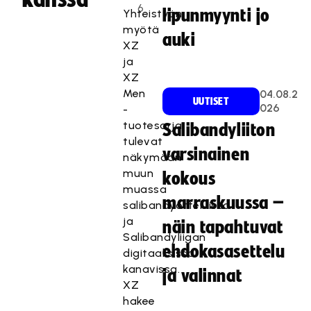
6
lipunmyynti jo
Yhteistyön
myötä
auki
XZ
ja
XZ
Men
04.08.2
UUTISET
026
-
tuotesarja
Salibandyliiton
tulevat
varsinainen
näkymään
muun
kokous
muassa
marraskuussa –
salibandyotteluissa
ja
näin tapahtuvat
Salibandyliigan
ehdokasasettelu
digitaalisissa
kanavissa.
ja valinnat
XZ
hakee