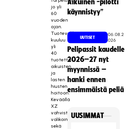
tarpeisiin
Aikuinen -pilotti
jo yli
käynnistyy”
60
vuoden
ajan.
Tuotevalikoimaan
06.08.2
UUTISET
kuuluu
026
yli
Pelipassit kaudelle
40
2026–27 nyt
tuotetta
aikuisten
myynnissä –
ja
hanki ennen
lasten
hiusten
ensimmäistä peliä
hoitoon.
Keväällä
XZ
vahvisti
UUSIMMAT
valikoimaansa
sekä