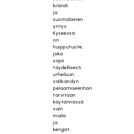
brändi
ja
suomalainen
yritys.
Kyseessä
on
huipputuote,
joka
sopii
täydellisesti
urheiluun:
salibandyn
pelaamiseenhan
tarvitaan
käytännössä
vain
maila
ja
kengät,