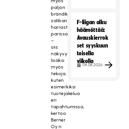
myös
paljon
brändikohtaamisia
salibandyn
F-liigan alku
harrastajien
häämöttää:
parissa
Avauskierrok
–
set syyskuun
siis
toisella
näkyvyyden
lisäksi
viikolla
04.08.2026
myös
tekoja,
kuten
esimerkiksi
tuotejakelua
eri
tapahtumissa,
kertoo
Berner
Oy:n