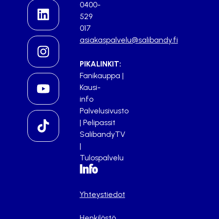
0400-
529
017
asiakaspalvelu@salibandy.fi
PIKALINKIT:
Fanikauppa
|
Kausi-
info
Palvelusivusto
|
Pelipassit
SalibandyTV
|
Tulospalvelu
Info
Yhteystiedot
Henkilöstö