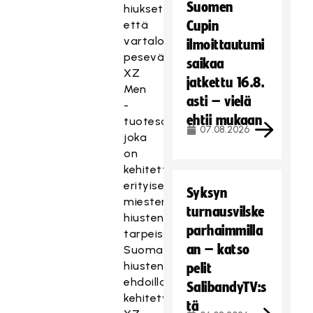
Suomen
hiukset
että
Cupin
vartalon
ilmoittautumi
pesevällä
saikaa
XZ
jatkettu 16.8.
Men
asti – vielä
-
ehtii mukaan
tuotesarjalla,
07.08.2026
joka
on
kehitetty
erityisesti
Syksyn
miesten
turnausvilske
hiustenhoidon
parhaimmilla
tarpeisiin.
an – katso
Suomalaisten
hiusten
pelit
ehdoilla
SalibandyTV:s
kehitetyt
tä