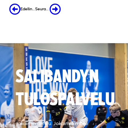
Edellinen
Seuraava
SALIBANDYN
TULOSPALVELU
Jokainen ottelu. Jokainen maali.