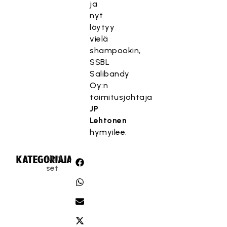
ja
nyt
löytyy
vielä
shampookin,
SSBL
Salibandy
Oy:n
toimitusjohtaja
JP
Lehtonen
hymyilee.
Uuti
KATEGORIA:
JAA:
set