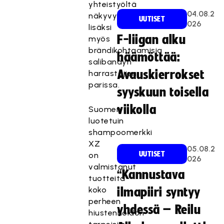
yhteistyöltä
04.08.2
näkyvyyden
UUTISET
026
lisäksi
F-liigan alku
myös
brändikohtaamisia
häämöttää:
salibandyn
Avauskierrokset
harrastajien
parissa.
syyskuun toisella
viikolla
Suomen
luotetuin
shampoomerkki
XZ
05.08.2
UUTISET
on
026
valmistanut
“Kannustava
tuotteita
koko
ilmapiiri syntyy
perheen
yhdessä – Reilu
hiustenhoidon