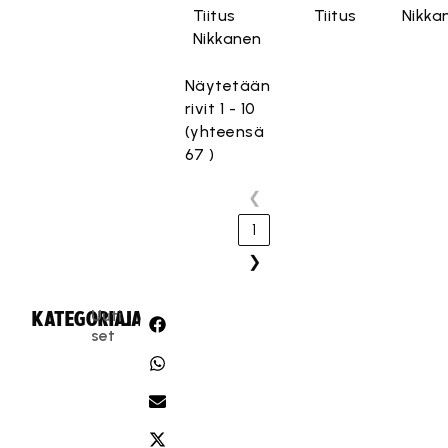
Tiitus
Tiitus
Nikka
Nikkanen
Näytetään
rivit 1 - 10
(yhteensä
67 )
❮
1
❯
Uuti
KATEGORIA:
JAA:
set