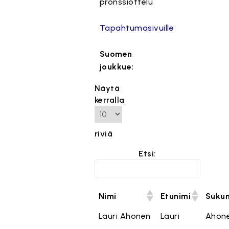
pronssiottelu
Tapahtumasivuille
Suomen
joukkue:
Näytä
kerralla
riviä
Etsi:
Nimi
Etunimi
Sukun
Lauri Ahonen
Lauri
Ahon