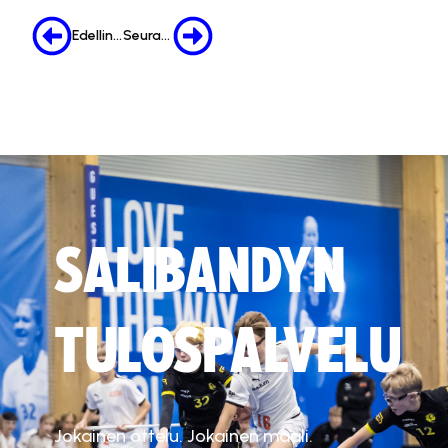
Edellinen
Seuraava
SALIBANDYN
TULOSPALVELU
Jokainen ottelu. Jokainen maali.