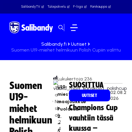
SalibandyTV
Tulospalvelu
F-liiga
Fanikauppa
Salibandy.fi
Uutiset
Suomen U19-miehet helmikuun Polish Cupiin valittu
Lukukertoja:
236
Suomen
SUOSITTUA
U19-
Te
02.08.2
miesten
U19-
a
UUTISET
026
Na
maajoukkue
miehet
Champions Cup
sk
Puolassa
ali
2.
vauhtiin tässä
helmikuun
2
–
kuussa –
4
Polish
5.