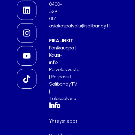
0400-
529
017
asiakaspalvelu@salibandy.fi
PIKALINKIT:
Fanikauppa
|
Kausi-
info
Palvelusivusto
|
Pelipassit
SalibandyTV
|
Tulospalvelu
Info
Yhteystiedot