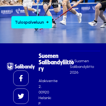
Salibandyn tulospalvelussa.
Tulospalveluun
Suomen
© Suomen
Salibandyliitto
Salibandyliitto
ry
2026
Alakiventie
2,
00920
Helsinki
P.