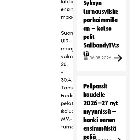
lähtevät
Syksyn
ensimmäisiin
turnausvilske
maaotteluihinsa.
parhaimmilla
an – katso
Suomen
pelit
U19-
SalibandyTV:s
maajoukkue
tä
valmistautuu
06.08.2026
26.
-
30.4.
Pelipassit
Tanskan
kaudelle
Frederikshavnissa
2026–27 nyt
pelattavaan
ikäluokan
myynnissä –
MM-
hanki ennen
turnaukseen.
ensimmäistä
peliä