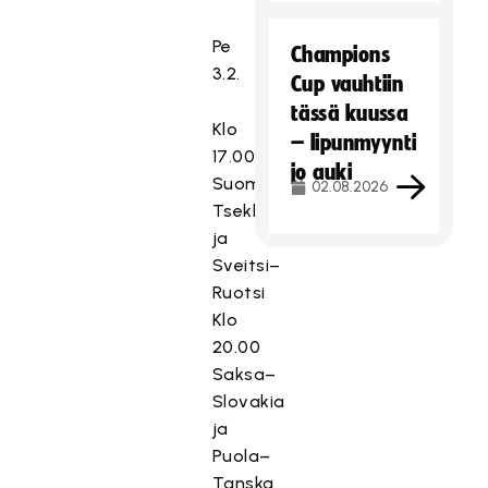
Pe
Champions
3.2.
Cup vauhtiin
tässä kuussa
Klo
– lipunmyynti
17.00
jo auki
Suomi–
02.08.2026
Tsekki
ja
Sveitsi–
Ruotsi
Klo
20.00
Saksa–
Slovakia
ja
Puola–
Tanska