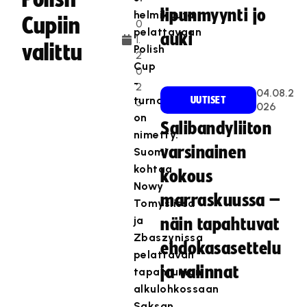
.
lipunmyynti jo
helmikuuta
Cupiin
0
pelattavaan
auki
1.
valittu
Polish
2
Cup
0
-
2
04.08.2
turnaukseen
UUTISET
3
026
on
Salibandyliiton
nimetty.
varsinainen
Suomi
kohtaa
kokous
Nowy
marraskuussa –
Tomyslissa
ja
näin tapahtuvat
Zbaszynissa
ehdokasasettelu
pelattavan
ja valinnat
tapahtuman
alkulohkossaan
Saksan,