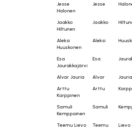
Jesse
Jesse
Halon
Halonen
Jaakko
Jaakko
Hiltu
Hiltunen
Aleksi
Aleksi
Huus
Huuskonen
Esa
Esa
Jaura
Jaurakkajärvi
Alvar Jauria
Alvar
Jauri
Arttu
Arttu
Karpp
Karppinen
Samuli
Samuli
Kemp
Kemppainen
Teemu Lievo
Teemu
Lievo