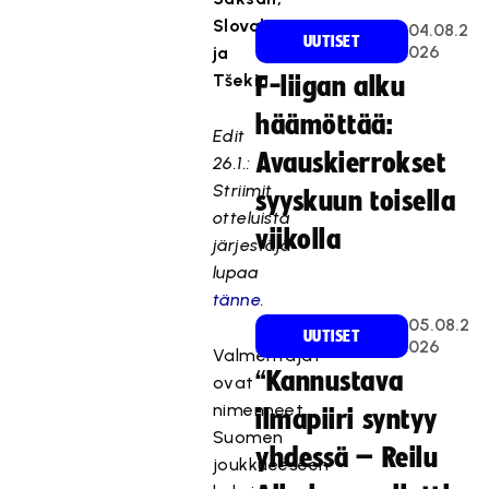
Slovakian
04.08.2
UUTISET
026
ja
Tšekin.
F-liigan alku
häämöttää:
Edit
Avauskierrokset
26.1.:
Striimit
syyskuun toisella
otteluista
viikolla
järjestäjä
lupaa
tänne
.
05.08.2
UUTISET
026
Valmentajat
“Kannustava
ovat
nimenneet
ilmapiiri syntyy
Suomen
yhdessä – Reilu
joukkueeseen