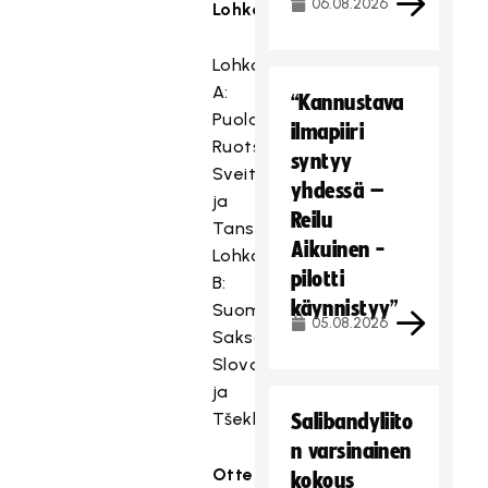
06.08.2026
Lohkojako:
Lohko
A:
“Kannustava
Puola,
ilmapiiri
Ruotsi,
syntyy
Sveitsi
yhdessä –
ja
Reilu
Tanska
Aikuinen -
Lohko
pilotti
B:
käynnistyy”
Suomi,
05.08.2026
Saksa,
Slovakia
ja
Tšekki.
Salibandyliito
n varsinainen
Otteluohjelma:
kokous