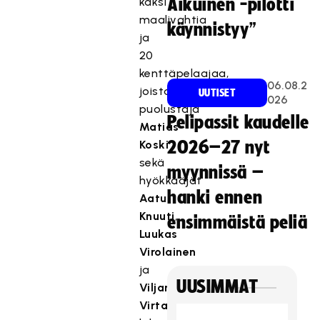
kaksi
Aikuinen -pilotti
maalivahtia
käynnistyy”
ja
20
kenttäpelaajaa,
06.08.2
joista
UUTISET
026
puolustaja
Pelipassit kaudelle
Matias
Koski
2026–27 nyt
sekä
myynnissä –
hyökkääjät
hanki ennen
Aatu
Knuuti
,
ensimmäistä peliä
Luukas
Virolainen
ja
UUSIMMAT
Viljami
Virtanen