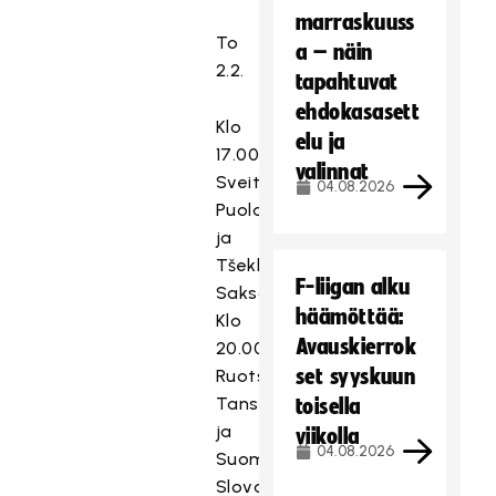
marraskuuss
To
a – näin
2.2.
tapahtuvat
ehdokasasett
Klo
elu ja
17.00
valinnat
Sveitsi–
04.08.2026
Puola
ja
Tšekki–
F-liigan alku
Saksa
häämöttää:
Klo
Avauskierrok
20.00
set syyskuun
Ruotsi–
Tanska
toisella
ja
viikolla
04.08.2026
Suomi–
Slovakia