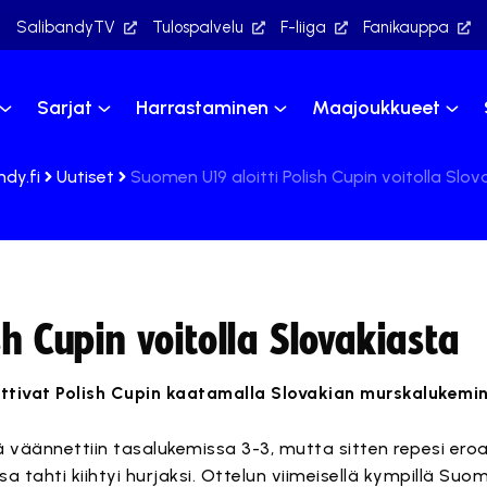
SalibandyTV
Tulospalvelu
F-liiga
Fanikauppa
Sarjat
Harrastaminen
Maajoukkueet
ndy.fi
Uutiset
Suomen U19 aloitti Polish Cupin voitolla Slov
h Cupin voitolla Slovakiasta
ttivat Polish Cupin kaatamalla Slovakian murskalukemin
sä väännettiin tasalukemissa 3-3, mutta sitten repesi eroa.
a tahti kiihtyi hurjaksi. Ottelun viimeisellä kympillä Suomi