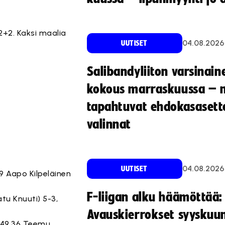
+2. Kaksi maalia
04.08.2026
UUTISET
Salibandyliiton varsinain
kokous marraskuussa – 
tapahtuvat ehdokasasette
valinnat
04.08.2026
UUTISET
.59 Aapo Kilpeläinen
F-liigan alku häämöttää:
Aatu Knuuti) 5-3,
Avauskierrokset syyskuu
, 49.36 Teemu