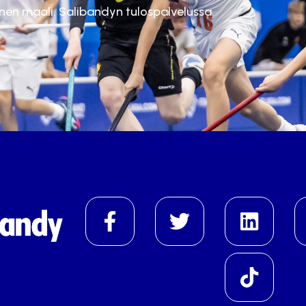
inen maali. Salibandyn tulospalvelussa.