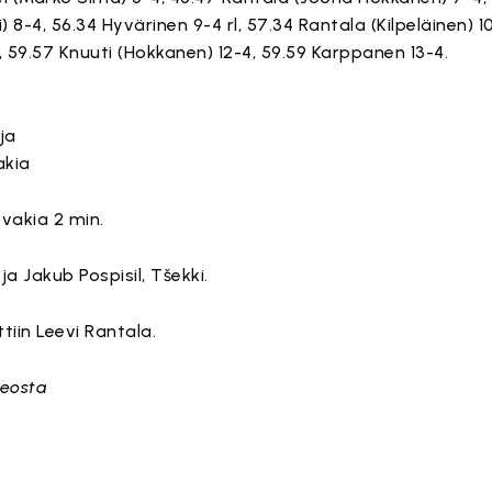
8-4, 56.34 Hyvärinen 9-4 rl, 57.34 Rantala (Kilpeläinen) 1
4, 59.57 Knuuti (Hokkanen) 12-4, 59.59 Karppanen 13-4.
ja
akia
vakia 2 min.
ja Jakub Pospisil, Tšekki.
iin Leevi Rantala.
deosta
mä sisältö on estetty, koska se vaatii markkinointievästeitä.