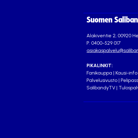
Suomen Saliband
Alakiventie 2, 00920 He
P. 0400-529 017
asiakaspalvelu@saliban
PIKALINKIT:
Fanikauppa
|
Kausi-info
Palvelusivusto
|
Pelipass
SalibandyTV
|
Tulospal