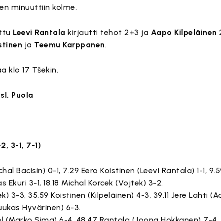
een minuuttiin kolme.
ttu
Leevi Rantala
kirjautti tehot 2+3 ja
Aapo Kilpeläinen
2
stinen
ja
Teemu Karppanen
.
 klo 17 Tšekin.
l, Puola
, 3-1, 7-1)
Michal Bacisin) 0-1, 7.29 Eero Koistinen (Leevi Rantala) 1-1, 9
s Ekuri 3-1, 18.18 Michal Korcek (Vojtek) 3-2.
ek) 3-3, 35.59 Koistinen (Kilpeläinen) 4-3, 39.11 Jere Lahti (
Luukas Hyvärinen) 6-3.
bel (Marko Sima) 6-4, 48.47 Rantala (Joona Hokkanen) 7-4