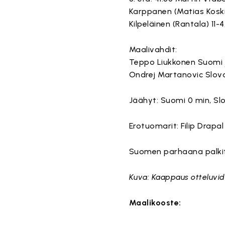
Karppanen (Matias Koski) 
Kilpeläinen (Rantala) 11-
Maalivahdit:
Teppo Liukkonen Suomi 
Ondrej Martanovic Slov
Jäähyt: Suomi 0 min, Slo
Erotuomarit: Filip Drapal 
Suomen parhaana palkitt
Kuva: Kaappaus otteluvi
Maalikooste:
Tä