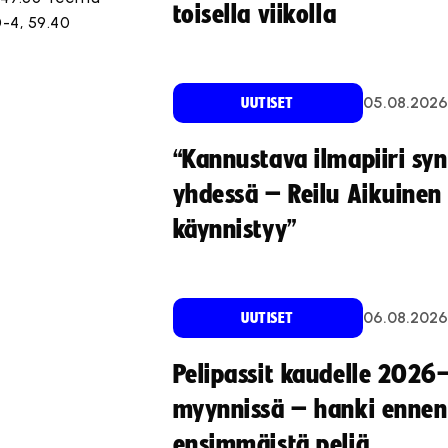
toisella viikolla
0-4, 59.40
05.08.2026
UUTISET
“Kannustava ilmapiiri sy
yhdessä – Reilu Aikuinen 
käynnistyy”
06.08.2026
UUTISET
Pelipassit kaudelle 2026
myynnissä – hanki ennen
ensimmäistä peliä