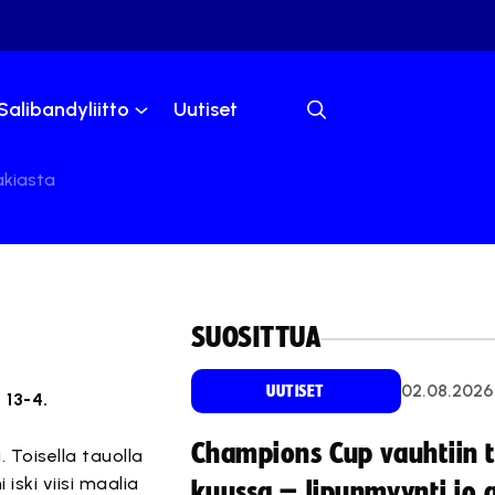
Salibandyliitto
Uutiset
akiasta
SUOSITTUA
02.08.2026
UUTISET
 13-4.
Champions Cup vauhtiin 
 Toisella tauolla
 iski viisi maalia
kuussa – lipunmyynti jo 