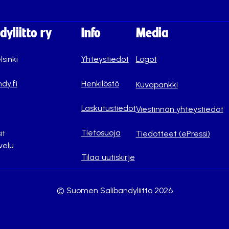
yliitto ry
Info
Media
lsinki
Yhteystiedot
Logot
dy.fi
Henkilöstö
Kuvapankki
Laskutustiedot
Viestinnän yhteystiedot
Tietosuoja
it
Tiedotteet (ePressi)
velu
Tilaa uutiskirje
© Suomen Salibandyliitto 2026