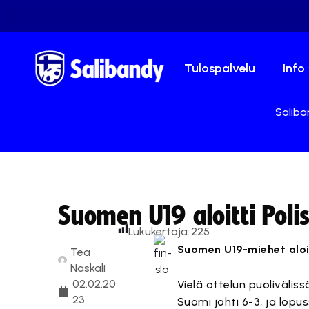
Tulospalvelu
Info
Saliba
Suomen U19 aloitti Polis
Lukukertoja:
225
Suomen U19-miehet aloi
Tea
Naskali
02.02.20
Vielä ottelun puolivälis
23
Suomi johti 6-3, ja lopuss