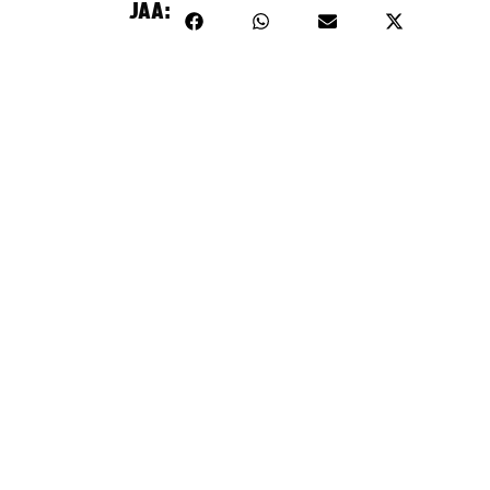
JAA:
Hyväksy markkinointievästeet