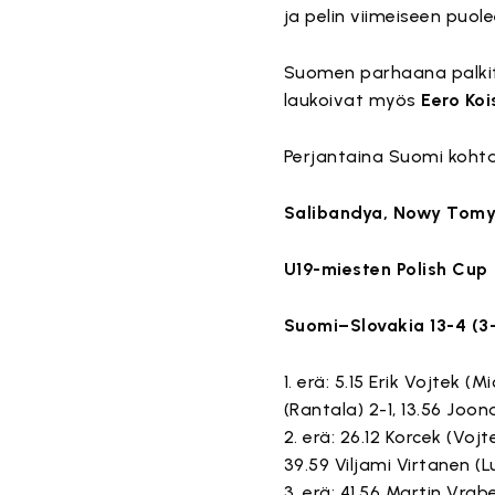
ja pelin viimeiseen puol
Suomen parhaana palki
laukoivat myös
Eero Koi
Perjantaina Suomi kohtaa
Salibandya, Nowy Tomys
U19-miesten Polish Cup
Suomi–Slovakia 13-4 (3-2
1. erä: 5.15 Erik Vojtek (
(Rantala) 2-1, 13.56 Joona
2. erä: 26.12 Korcek (Vojt
39.59 Viljami Virtanen (
3. erä: 41.56 Martin Vra