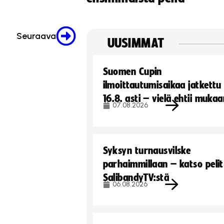
Seuraava
UUSIMMAT
Suomen Cupin
ilmoittautumisaikaa jatkettu
16.8. asti – vielä ehtii muka
07.08.2026
Syksyn turnausvilske
parhaimmillaan – katso pelit
SalibandyTV:stä
06.08.2026