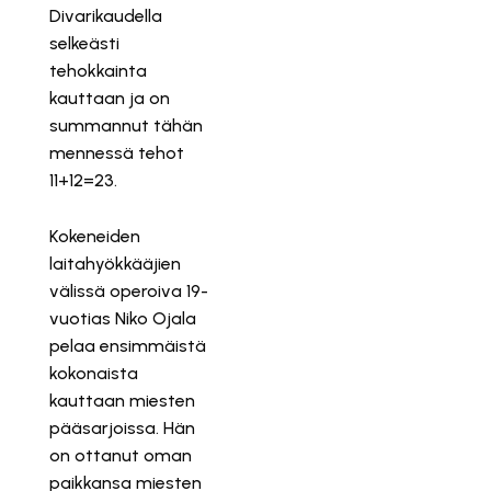
Divarikaudella
selkeästi
tehokkainta
kauttaan ja on
summannut tähän
mennessä tehot
11+12=23.
Kokeneiden
laitahyökkääjien
välissä operoiva 19-
vuotias Niko Ojala
pelaa ensimmäistä
kokonaista
kauttaan miesten
pääsarjoissa. Hän
on ottanut oman
paikkansa miesten