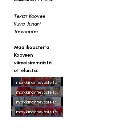
Teksti: Koovee
Kuva: Juhani
Järvenpää
Maalikoosteita
Kooveen
viimeisimmäistä
Tämä sisältö on
otteluista:
estetty, koska se vaatii
Tämä sisältö on
markkinointievästeitä.
estetty, koska se vaatii
Tämä sisältö on
markkinointievästeitä.
Hyväksy markkinointievästeet
estetty, koska se vaatii
Tämä sisältö on
markkinointievästeitä.
Hyväksy markkinointievästeet
estetty, koska se vaatii
markkinointievästeitä.
Hyväksy markkinointievästeet
Hyväksy markkinointievästeet