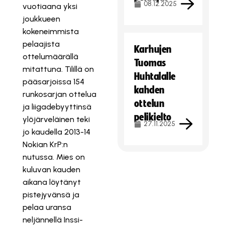
08.12.2025
vuotiaana yksi
joukkueen
kokeneimmista
pelaajista
Karhujen
ottelumäärällä
Tuomas
mitattuna. Tilillä on
Huhtalalle
pääsarjoissa 154
kahden
runkosarjan ottelua
ottelun
ja liigadebyyttinsä
pelikielto
ylöjärveläinen teki
27.11.2025
jo kaudella 2013-14
Nokian KrP:n
nutussa. Mies on
kuluvan kauden
aikana löytänyt
pistejyvänsä ja
pelaa uransa
neljännellä Inssi-