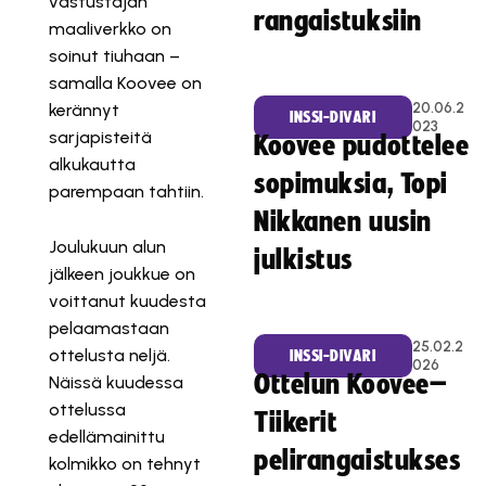
vastustajan
rangaistuksiin
maaliverkko on
soinut tiuhaan –
samalla Koovee on
20.06.2
kerännyt
INSSI-DIVARI
023
sarjapisteitä
Koovee pudottelee
alkukautta
sopimuksia, Topi
parempaan tahtiin.
Nikkanen uusin
Joulukuun alun
julkistus
jälkeen joukkue on
voittanut kuudesta
pelaamastaan
25.02.2
ottelusta neljä.
INSSI-DIVARI
026
Ottelun Koovee–
Näissä kuudessa
ottelussa
Tiikerit
edellämainittu
pelirangaistukses
kolmikko on tehnyt