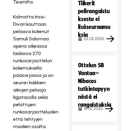
Teamilta.
Tiikerit
pelirangaistu
Kolmatta Inssi-
ksesta ei
Divari.kauttaan
lisäseuraamu
pelaava kokenut
ksia
Samuli Salomaa
25.02.2026
operoi oikeassa
laidassa 270
runkosarjaottelun
Ottelun SB
kokemuksella
Vantaa–
pääsarjoissa ja on
Nibacos
seuran kaikkien
tutkintapyyn
aikojen pelaaja
nöstä ei
liigatasolla sekä
rangaistuksia
pelattujen
18.02.2026
runkosarjaotteluiden
että tehtyjen
maalien osalta.