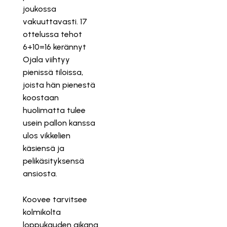
joukossa
vakuuttavasti. 17
ottelussa tehot
6+10=16 kerännyt
Ojala viihtyy
pienissä tiloissa,
joista hän pienestä
koostaan
huolimatta tulee
usein pallon kanssa
ulos vikkelien
käsiensä ja
pelikäsityksensä
ansiosta.
Koovee tarvitsee
kolmikolta
loppukauden aikana