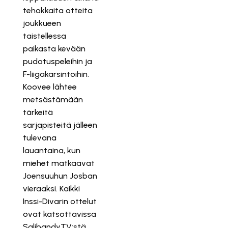
tehokkaita otteita
joukkueen
taistellessa
paikasta kevään
pudotuspeleihin ja
F-liigakarsintoihin.
Koovee lähtee
metsästämään
tärkeitä
sarjapisteitä jälleen
tulevana
lauantaina, kun
miehet matkaavat
Joensuuhun Josban
vieraaksi. Kaikki
Inssi-Divarin ottelut
ovat katsottavissa
SalibandyTV:stä.