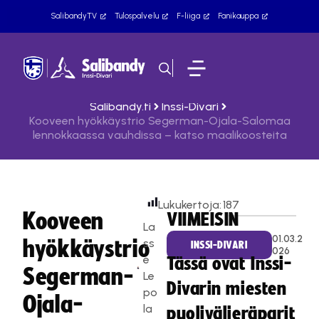
SalibandyTV
Tulospalvelu
F-liiga
Fanikauppa
Salibandy.fi
Inssi-Divari
Kooveen hyökkäystrio Segerman-Ojala-Salomaa
lennokkaassa vauhdissa – katso maalikoosteita
Lukukertoja:
187
Kooveen
VIIMEISIN
La
01.03.2
hyökkäystrio
ss
INSSI-DIVARI
026
e
Tässä ovat Inssi-
Segerman-
Le
Divarin miesten
po
Ojala-
la
puolivälieräparit