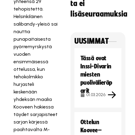
yhteensä 29
ta ei
tehopistettä.
lisäseuraamuksia
Helsinkiläinen
salibandy-yleisö sai
nauttia
punapaitaisesta
UUSIMMAT
pyörremyrskystä
vuoden
Tässä ovat
ensimmäisessä
Inssi-Divarin
ottelussa, kun
miesten
tehokolmikko
puolivälieräp
hurjasteli
arit
keskenään
01.03.2026
yhdeksän maalia
Kooveen hakiessa
täydet sarjapisteet
Ottelun
sarjan kärjessä
paahtavalta M-
Koovee–