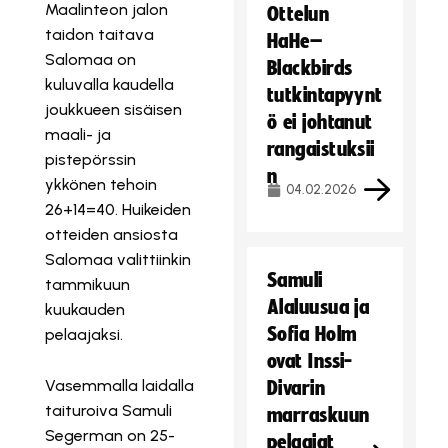
Maalinteon jalon
Ottelun
taidon taitava
HaHe–
Salomaa on
Blackbirds
kuluvalla kaudella
tutkintapyynt
joukkueen sisäisen
ö ei johtanut
maali- ja
rangaistuksii
pistepörssin
n
ykkönen tehoin
04.02.2026
26+14=40. Huikeiden
otteiden ansiosta
Salomaa valittiinkin
Samuli
tammikuun
Alaluusua ja
kuukauden
Sofia Holm
pelaajaksi.
ovat Inssi-
Vasemmalla laidalla
Divarin
taituroiva Samuli
marraskuun
Segerman on 25-
pelaajat