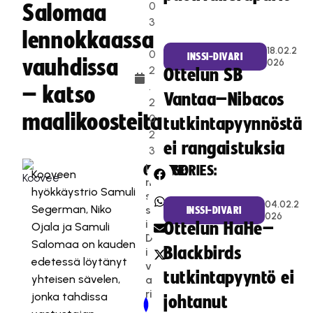
0
Salomaa
3
lennokkaassa
.
18.02.2
0
INSSI-DIVARI
vauhdissa
026
2
Ottelun SB
.
– katso
Vantaa–Nibacos
2
maalikoosteita
0
tutkintapyynnöstä
2
ei rangaistuksia
3
I
CATEGORIES:
SHARE:
Kooveen
n
hyökkäystrio Samuli
s
04.02.2
Segerman, Niko
s
INSSI-DIVARI
026
i-
Ottelun HaHe–
Ojala ja Samuli
D
Salomaa on kauden
Blackbirds
i
edetessä löytänyt
v
tutkintapyyntö ei
yhteisen sävelen,
a
ri
jonka tahdissa
johtanut
Newer Post
Older Post