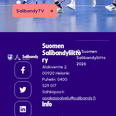
SalibandyTV
Suomen
© Suomen
Salibandyliitto
Salibandyliitto
ry
2026
Alakiventie 2,
00920 Helsinki
Puhelin: 0400
529 017
Sähköposti:
asiakaspalvelu@salibandy.fi
Info