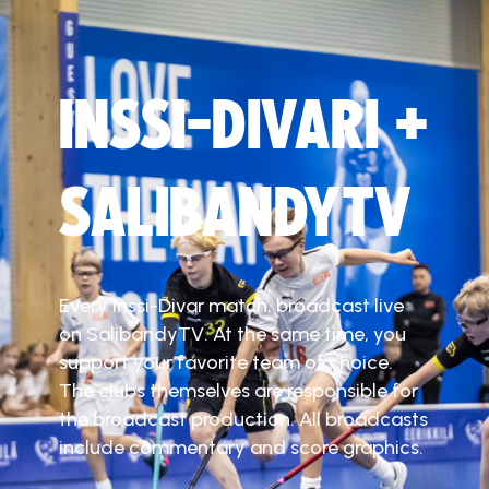
INSSI-DIVARI +
SALIBANDYTV
Every Inssi-Divar match, broadcast live
on SalibandyTV. At the same time, you
support your favorite team of choice.
The clubs themselves are responsible for
the broadcast production. All broadcasts
include commentary and score graphics.