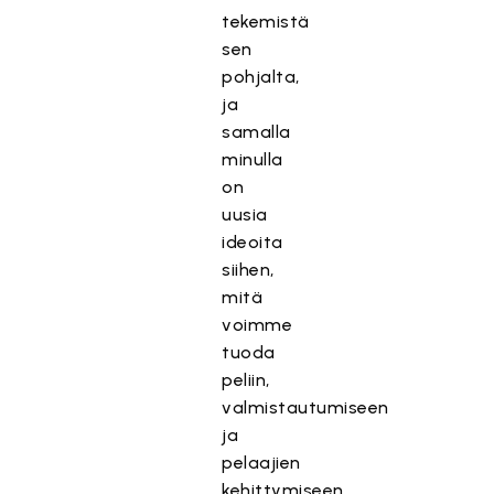
tekemistä
sen
pohjalta,
ja
samalla
minulla
on
uusia
ideoita
siihen,
mitä
voimme
tuoda
peliin,
valmistautumiseen
ja
pelaajien
kehittymiseen