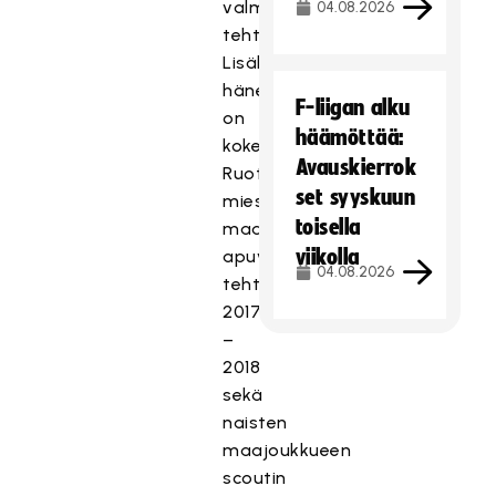
valmennuspäällikön
04.08.2026
tehtävissä.
Lisäksi
hänellä
F-liigan alku
on
häämöttää:
kokemusta
Avauskierrok
Ruotsin
set syyskuun
miesten
toisella
maajoukkueen
viikolla
apuvalmentajan
04.08.2026
tehtävistä
2017
–
2018
sekä
naisten
maajoukkueen
scoutin