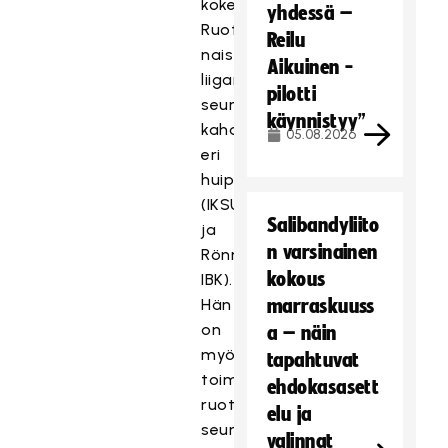
kokemusta
yhdessä –
Ruotsin
Reilu
naisten
Aikuinen -
liigan
pilotti
seuravalmennuksesta
käynnistyy”
kahdesta
05.08.2026
eri
huippuorganisaatiossa
(IKSU
Salibandyliito
ja
n varsinainen
Rönnby
kokous
IBK).
Hän
marraskuuss
on
a – näin
myös
tapahtuvat
toiminut
ehdokasasett
ruotsalaisissa
elu ja
seuroissa
valinnat