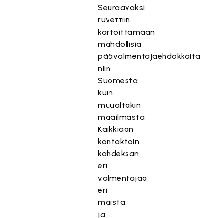
Seuraavaksi
ruvettiin
kartoittamaan
mahdollisia
päävalmentajaehdokkaita
niin
Suomesta
kuin
muualtakin
maailmasta.
Kaikkiaan
kontaktoin
kahdeksan
eri
valmentajaa
eri
maista,
ja