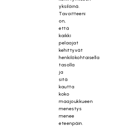
yksilöinä.
Tavoitteeni
on,
että
kaikki
pelaajat
kehittyvät
henkilökohtaisella
tasolla
ja
sitä
kautta
koko
maajoukkueen
menestys
menee
eteenpäin.