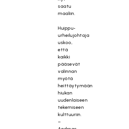
saatu
maaliin.
Huippu-
urheilujohtaja
uskoo,
että
kaikki
pääsevät
valinnan
myötä
heittäytymään
hiukan
uudenlaiseen
tekemiseen
kulttuuriin.
–
Andreas