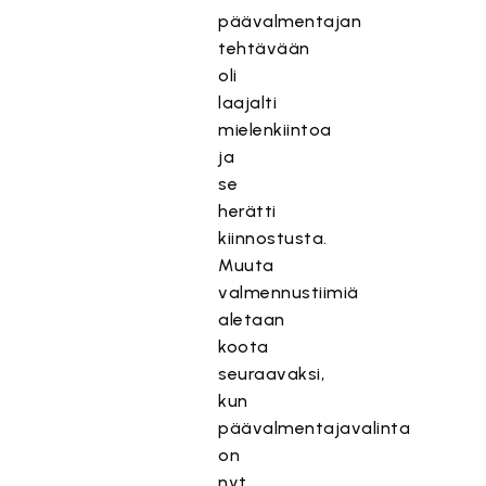
päävalmentajan
tehtävään
oli
laajalti
mielenkiintoa
ja
se
herätti
kiinnostusta.
Muuta
valmennustiimiä
aletaan
koota
seuraavaksi,
kun
päävalmentajavalinta
on
nyt