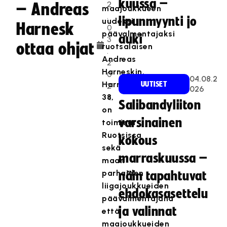
kuussa –
2
– Andreas
maajoukkueen
.
lipunmyynti jo
uudeksi
Harnesk
0
päävalmentajaksi
auki
3
ottaa ohjat
ruotsalaisen
.
Andreas
2
Harneskin.
0
04.08.2
Harnesk,
UUTISET
2
026
38,
4
Salibandyliiton
on
varsinainen
toiminut
Ruotsissa
kokous
sekä
marraskuussa –
maan
parhaiden
näin tapahtuvat
liigajoukkueiden
ehdokasasettelu
päävalmentajana
ja valinnat
että
maajoukkueiden