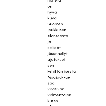
hänellä
on
hyvä
kuva
Suomen
joukkueen
tilanteesta
ja
selkeät
jäsennellyt
ajatukset
sen
kehittämisestä.
Maajoukkue
saa
vaativan
valmentajan
kuten