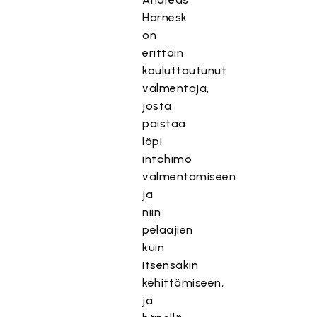
Harnesk
on
erittäin
kouluttautunut
valmentaja,
josta
paistaa
läpi
intohimo
valmentamiseen
ja
niin
pelaajien
kuin
itsensäkin
kehittämiseen,
ja