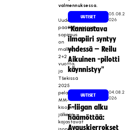
valmennuksessa.
05.08.2
UUTISET
026
Uuden
päävalmentajan
“Kannustava
sopimus
ilmapiiri syntyy
on
yhdessä – Reilu
mallia
2+2
Aikuinen -pilotti
vuotta,
käynnistyy”
ja
Tšekissä
2025
04.08.2
pelattavien
UUTISET
026
MM-
F-liigan alku
kisojen
jälkeen
häämöttää:
kajastavat
Avauskierrokset
isona