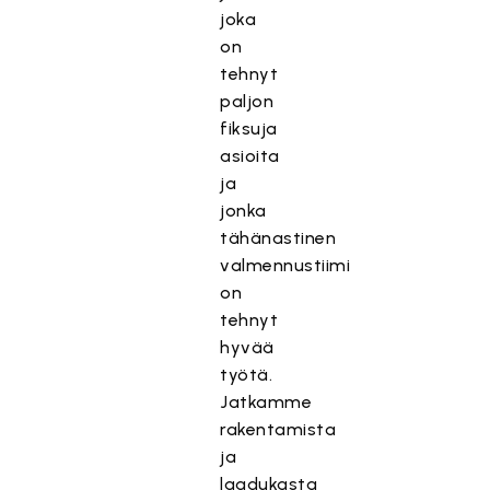
joka
on
tehnyt
paljon
fiksuja
asioita
ja
jonka
tähänastinen
valmennustiimi
on
tehnyt
hyvää
työtä.
Jatkamme
rakentamista
ja
laadukasta