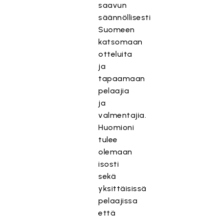
saavun
säännöllisesti
Suomeen
katsomaan
otteluita
ja
tapaamaan
pelaajia
ja
valmentajia.
Huomioni
tulee
olemaan
isosti
sekä
yksittäisissä
pelaajissa
että