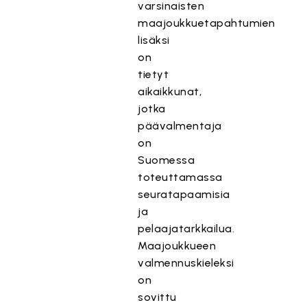
varsinaisten
maajoukkuetapahtumien
lisäksi
on
tietyt
aikaikkunat,
jotka
päävalmentaja
on
Suomessa
toteuttamassa
seuratapaamisia
ja
pelaajatarkkailua.
Maajoukkueen
valmennuskieleksi
on
sovittu