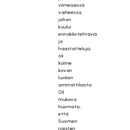
viimeisessä
vaiheessa,
johon
kuului
ennakkotehtäviä
ja
haastatteluja,
oli
kolme
kovan
luokan
ammattilaista.
Oli
mukava
huomata,
että
Suomen
naisten