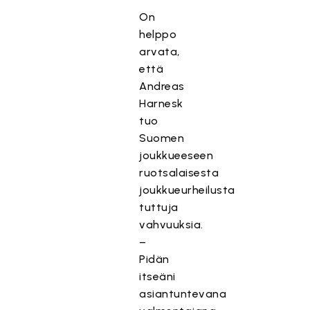
On
helppo
arvata,
että
Andreas
Harnesk
tuo
Suomen
joukkueeseen
ruotsalaisesta
joukkueurheilusta
tuttuja
vahvuuksia.
–
Pidän
itseäni
asiantuntevana