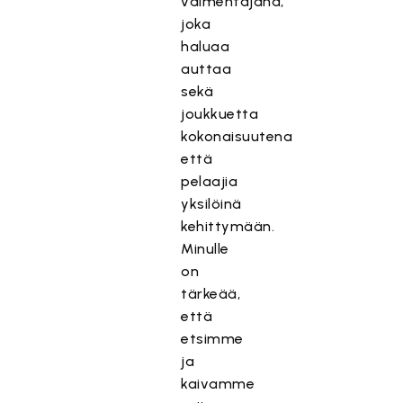
valmentajana,
joka
haluaa
auttaa
sekä
joukkuetta
kokonaisuutena
että
pelaajia
yksilöinä
kehittymään.
Minulle
on
tärkeää,
että
etsimme
ja
kaivamme