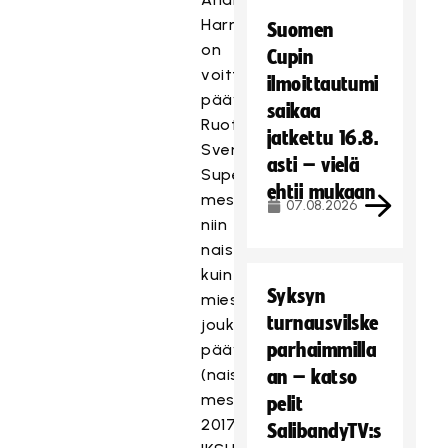
Harnesk
Suomen
on
Cupin
voittanut
ilmoittautumi
päävalmentajana
saikaa
Ruotsin
jatkettu 16.8.
Svenska
asti – vielä
Superliganin
ehtii mukaan
mestaruuden
07.08.2026
niin
naisten
kuin
Syksyn
miestenkin
turnausvilske
joukkueen
parhaimmilla
päävalmentajana
(naisten
an – katso
mestaruus
pelit
2017
SalibandyTV:s