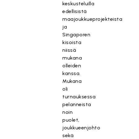
keskusteluilla
edellisistä
maajoukkueprojekteista
ja
Singaporen
kisoista
niissä
mukana
olleiden
kanssa.
Mukana
oli
turnauksessa
pelanneista
noin
puolet,
joukkueenjohto
sekä