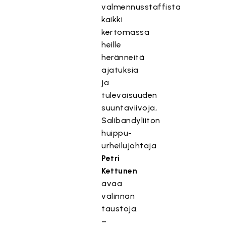
valmennusstaffista
kaikki
kertomassa
heille
heränneitä
ajatuksia
ja
tulevaisuuden
suuntaviivoja,
Salibandyliiton
huippu-
urheilujohtaja
Petri
Kettunen
avaa
valinnan
taustoja.
–