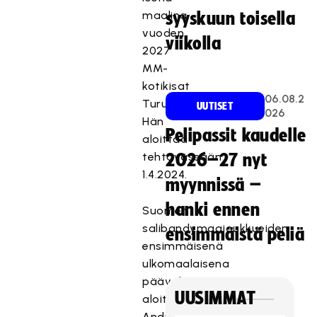
maalina
syyskuun toisella
vuoden
viikolla
2027
MM-
kotikisat
06.08.2
Turussa.
UUTISET
026
Hän
Pelipassit kaudelle
aloittaa
tehtävässään
2026–27 nyt
1.4.2024.
myynnissä –
hanki ennen
Suomen
salibandymaajoukkueiden
ensimmäistä peliä
ensimmäisenä
ulkomaalaisena
päävalmentajana
UUSIMMAT
aloittava
Andreas