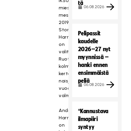
IKSUssa,
tä
06.08.2026
miesten
mestaruus
2019
Storvretassa).
Pelipassit
Harnesk
kaudelle
on
2026–27 nyt
valittu
myynnissä –
Ruotsissa
hanki ennen
kolme
ensimmäistä
kertaa
peliä
naisjoukkueiden
06.08.2026
vuoden
valmentajaksi.
Andreas
“Kannustava
Harneskilla
ilmapiiri
on
syntyy