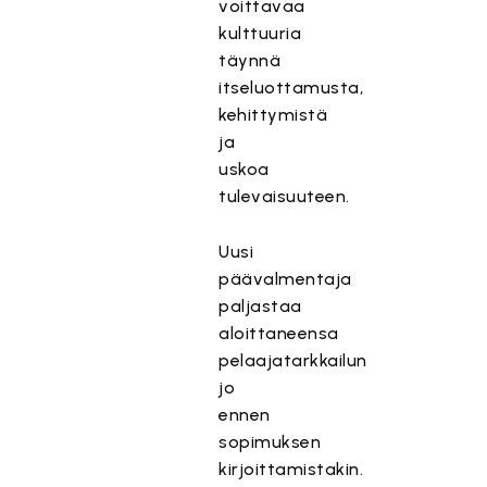
voittavaa
kulttuuria
täynnä
itseluottamusta,
kehittymistä
ja
uskoa
tulevaisuuteen.
Uusi
päävalmentaja
paljastaa
aloittaneensa
pelaajatarkkailun
jo
ennen
sopimuksen
kirjoittamistakin.