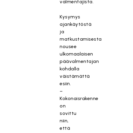
valmentajista.
Kysymys
ajankäytöstä
ja
matkustamisesta
nousee
ulkomaalaisen
päävalmentajan
kohdalla
väistämättä
esiin.
–
Kokonaisrakenne
on
sovittu
niin,
että