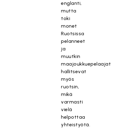
englanti,
mutta
toki
monet
Ruotsissa
pelanneet
ja
muutkin
maajoukkuepelaajat
hallitsevat
myös
ruotsin,
mikä
varmasti
vielä
helpottaa
yhteistyötä.