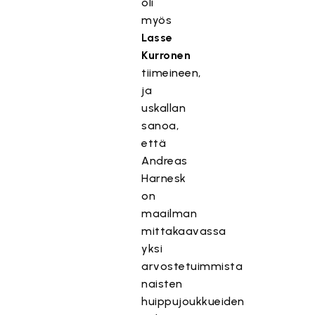
oli
myös
Lasse
Kurronen
tiimeineen,
ja
uskallan
sanoa,
että
Andreas
Harnesk
on
maailman
mittakaavassa
yksi
arvostetuimmista
naisten
huippujoukkueiden