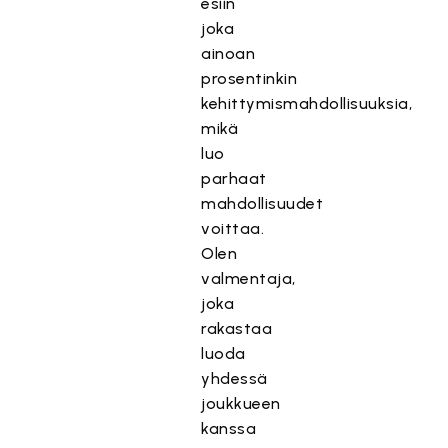
esiin
joka
ainoan
prosentinkin
kehittymismahdollisuuksia,
mikä
luo
parhaat
mahdollisuudet
voittaa.
Olen
valmentaja,
joka
rakastaa
luoda
yhdessä
joukkueen
kanssa