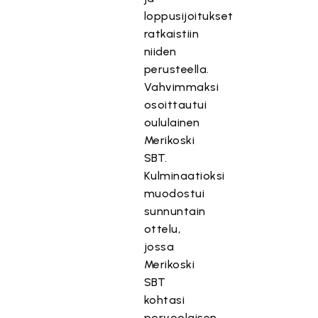
loppusijoitukset
ratkaistiin
niiden
perusteella.
Vahvimmaksi
osoittautui
oululainen
Merikoski
SBT.
Kulminaatioksi
muodostui
sunnuntain
ottelu,
jossa
Merikoski
SBT
kohtasi
porvoolaisen