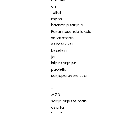
on
tullut
myös
haastajasarjoja.
Parannusehdotuksia
selvitetään
esimerkiksi
kyselyin
ja
kilpasarjojen
puolella
sarjapalavereissa.
-
M70-
sarjajärjestelmän
osalta