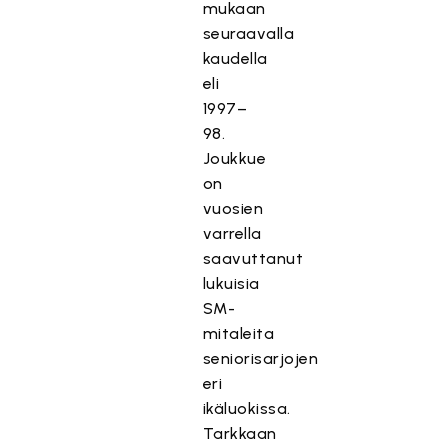
mukaan
seuraavalla
kaudella
eli
1997–
98.
Joukkue
on
vuosien
varrella
saavuttanut
lukuisia
SM-
mitaleita
seniorisarjojen
eri
ikäluokissa.
Tarkkaan