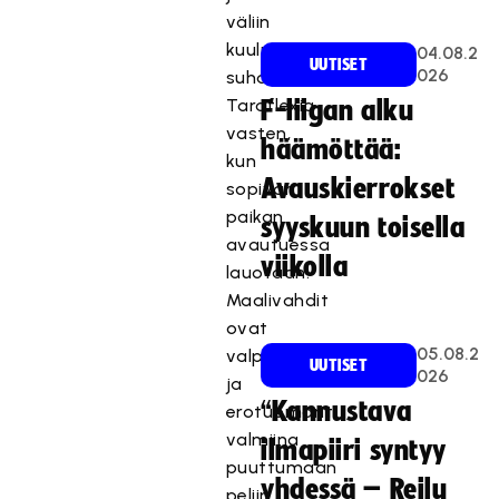
väliin
kuuluu
04.08.2
UUTISET
026
suhahdus
Taraflexia
F-liigan alku
vasten,
häämöttää:
kun
Avauskierrokset
sopivan
paikan
syyskuun toisella
avautuessa
viikolla
lauotaan.
Maalivahdit
ovat
05.08.2
valppaina
UUTISET
026
ja
“Kannustava
erotuomarit
valmiina
ilmapiiri syntyy
puuttumaan
yhdessä – Reilu
peliin.