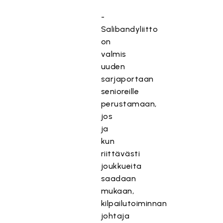
-
Salibandyliitto
on
valmis
uuden
sarjaportaan
senioreille
perustamaan,
jos
ja
kun
riittävästi
joukkueita
saadaan
mukaan,
kilpailutoiminnan
johtaja