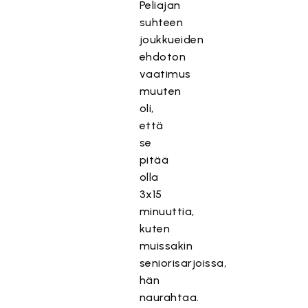
Peliajan
suhteen
joukkueiden
ehdoton
vaatimus
muuten
oli,
että
se
pitää
olla
3x15
minuuttia,
kuten
muissakin
seniorisarjoissa,
hän
naurahtaa.