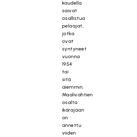
kaudella
saivat
osallistua
pelaajat,
jotka
ovat
syntyneet
vuonna
1954
tai
sitä
aiemmin.
Maalivahtien
osalta
ikärajaan
on
annettu
viiden