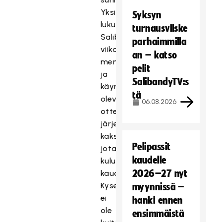
Yksi
Syksyn
lukuisista
turnausvilske
Salibandyliiton
parhaimmilla
viikonlopputurnauksista
an – katso
menossa
pelit
ja
SalibandyTV:s
käynnissä
tä
oleva
06.08.2026
ottelu
järjestyksessään
kaksikymmentätuhatta
Pelipassit
jotain
kaudelle
kuluvalla
2026–27 nyt
kaudella.
Kyseessä
myynnissä –
ei
hanki ennen
ole
ensimmäistä