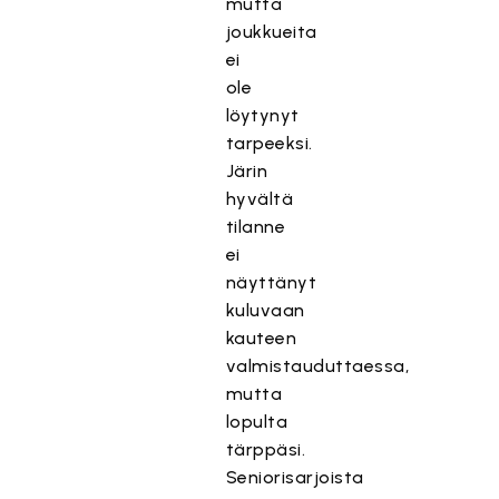
mutta
joukkueita
ei
ole
löytynyt
tarpeeksi.
Järin
hyvältä
tilanne
ei
näyttänyt
kuluvaan
kauteen
valmistauduttaessa,
mutta
lopulta
tärppäsi.
Seniorisarjoista