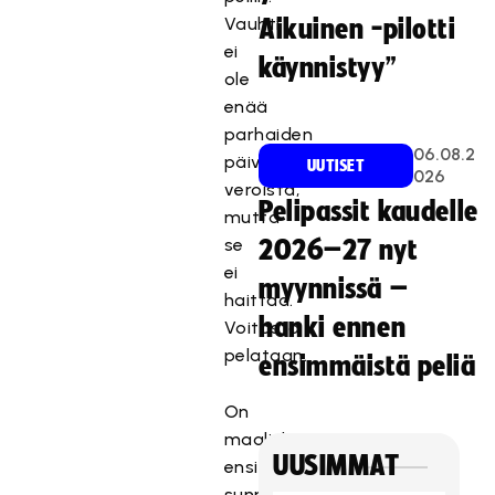
Vauhti
Aikuinen -pilotti
ei
käynnistyy”
ole
enää
parhaiden
06.08.2
päivien
UUTISET
026
veroista,
Pelipassit kaudelle
mutta
se
2026–27 nyt
ei
myynnissä –
haittaa.
hanki ennen
Voitosta
pelataan.
ensimmäistä peliä
On
maaliskuun
UUSIMMAT
ensimmäinen
sunnuntai.