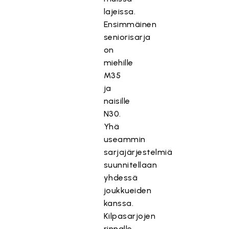
lajeissa.
Ensimmäinen
seniorisarja
on
miehille
M35
ja
naisille
N30.
Yhä
useammin
sarjajärjestelmiä
suunnitellaan
yhdessä
joukkueiden
kanssa.
Kilpasarjojen
rinnalle