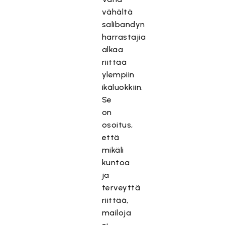
vähältä
salibandyn
harrastajia
alkaa
riittää
ylempiin
ikäluokkiin.
Se
on
osoitus,
että
mikäli
kuntoa
ja
terveyttä
riittää,
mailoja