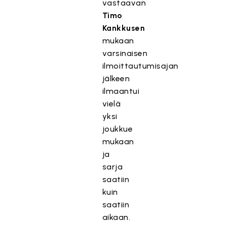
vastaavan
Timo
Kankkusen
mukaan
varsinaisen
ilmoittautumisajan
jälkeen
ilmaantui
vielä
yksi
joukkue
mukaan
ja
sarja
saatiin
kuin
saatiin
aikaan.