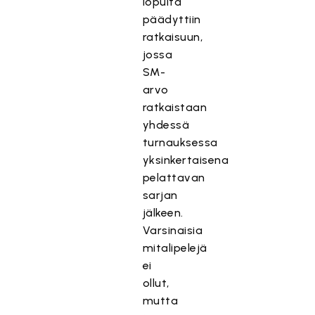
lopulta
päädyttiin
ratkaisuun,
jossa
SM-
arvo
ratkaistaan
yhdessä
turnauksessa
yksinkertaisena
pelattavan
sarjan
jälkeen.
Varsinaisia
mitalipelejä
ei
ollut,
mutta