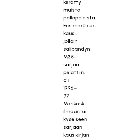
kerätty
muista
pallopeleistä.
Ensimmäinen
kausi,
jolloin
salibandyn
M35-
sarjaa
pelattiin,
oli
1996–
97.
Merikoski
ilmaantui
kyseiseen
sarjaan
kausikirjan