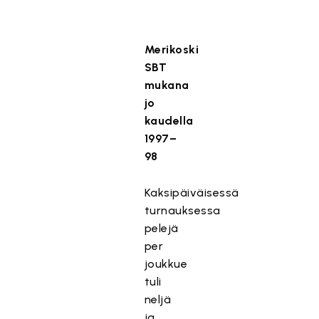
Merikoski
SBT
mukana
jo
kaudella
1997–
98
Kaksipäiväisessä
turnauksessa
pelejä
per
joukkue
tuli
neljä
ja