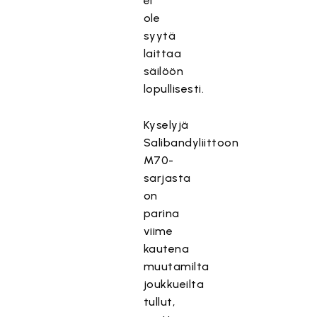
ei
ole
syytä
laittaa
säilöön
lopullisesti.
Kyselyjä
Salibandyliittoon
M70-
sarjasta
on
parina
viime
kautena
muutamilta
joukkueilta
tullut,