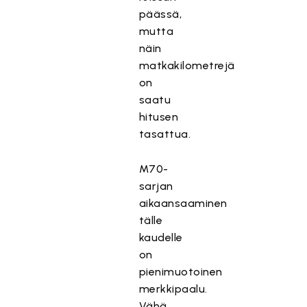
päässä,
mutta
näin
matkakilometrejä
on
saatu
hitusen
tasattua.
M70-
sarjan
aikaansaaminen
tälle
kaudelle
on
pienimuotoinen
merkkipaalu.
Vähä