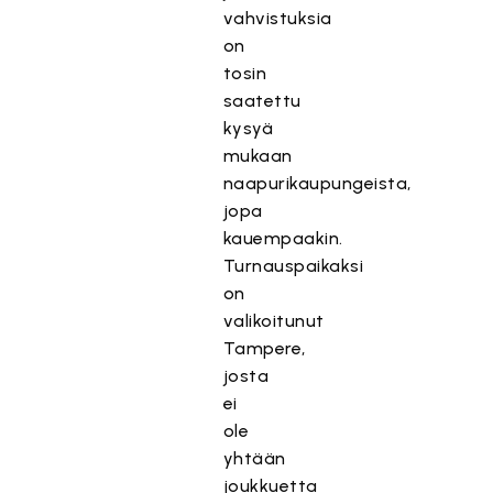
vahvistuksia
on
tosin
saatettu
kysyä
mukaan
naapurikaupungeista,
jopa
kauempaakin.
Turnauspaikaksi
on
valikoitunut
Tampere,
josta
ei
ole
yhtään
joukkuetta