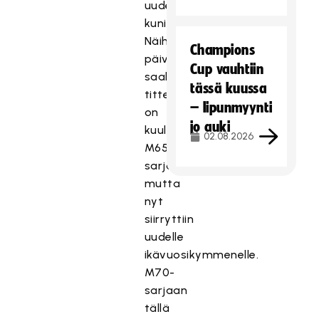
uudessa
kuninkuusikäluokassa.
Näihin
Champions
päiviin
Cup vauhtiin
saakka
tässä kuussa
titteli
– lipunmyynti
on
jo auki
kuulunut
02.08.2026
M65-
sarjalle,
mutta
nyt
siirryttiin
uudelle
ikävuosikymmenelle.
M70-
sarjaan
tällä