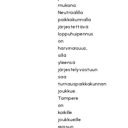
mukana.
Neutraalilla
paikkakunnalla
järjestettävä
loppuhuipennus
on
harvinaisuus,
sillä
yleensä
järjestelyvastuun
saa
turnauspaikkakunnan
joukkue.
Tampere
on
kaikille
joukkueille
reissun