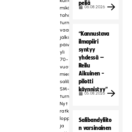
kuitenkaan
peliä
06.08.2026
mikä
tahansa
turnaus,
vaan
“Kannustava
jälkimmäinen
ilmapiiri
päivä
syntyy
yli
yhdessä –
70-
Reilu
vuotiaiden
Aikuinen -
miesten
pilotti
salibandyn
SM-
käynnistyy”
05.08.2026
turnauksessa.
Nyt
ratkaistaan
loppusijoitukset
Salibandyliito
ja
n varsinainen