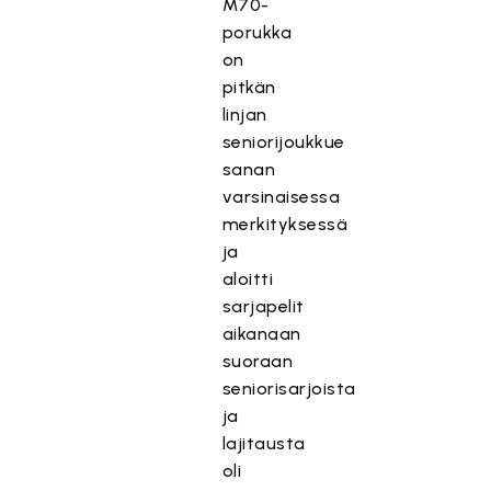
M70-
porukka
on
pitkän
linjan
seniorijoukkue
sanan
varsinaisessa
merkityksessä
ja
aloitti
sarjapelit
aikanaan
suoraan
seniorisarjoista
ja
lajitausta
oli