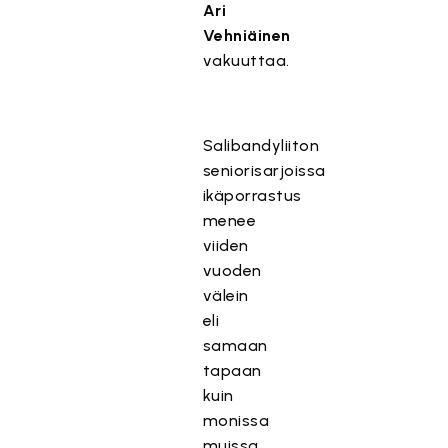
Ari
Vehniäinen
vakuuttaa.
Salibandyliiton
seniorisarjoissa
ikäporrastus
menee
viiden
vuoden
välein
eli
samaan
tapaan
kuin
monissa
muissa