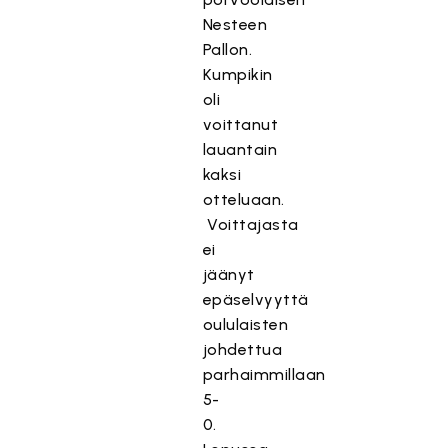
Nesteen
Pallon.
Kumpikin
oli
voittanut
lauantain
kaksi
otteluaan.
Voittajasta
ei
jäänyt
epäselvyyttä
oululaisten
johdettua
parhaimmillaan
5-
0.