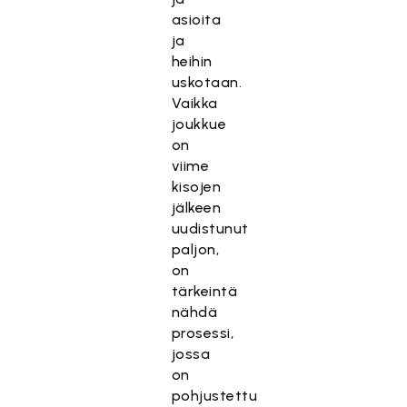
asioita
ja
heihin
uskotaan.
Vaikka
joukkue
on
viime
kisojen
jälkeen
uudistunut
paljon,
on
tärkeintä
nähdä
prosessi,
jossa
on
pohjustettu