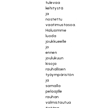
tulevaa
kehitystä
ja
nostettu
vaatimustasoa.
Halusimme
luoda
joukkueelle
jo
ennen
joulukuun
kisoja
rauhallisen
työympäristön
ja
samalla
pelaajille
rauhan
valmistautua
tietäen,