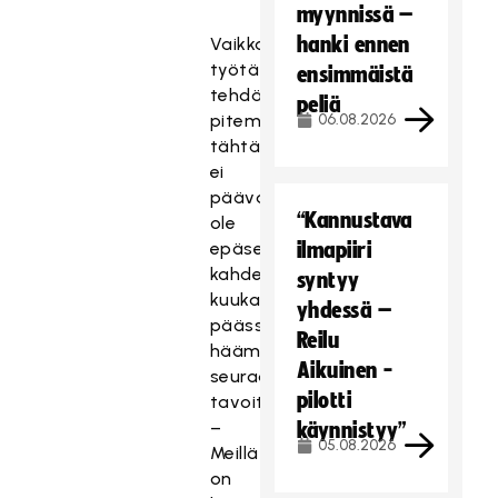
myynnissä –
hanki ennen
Vaikka
työtä
ensimmäistä
tehdään
peliä
pitemmällä
06.08.2026
tähtäimellä,
ei
päävalmentajalla
“Kannustava
ole
epäselvyyttä
ilmapiiri
kahden
syntyy
kuukauden
yhdessä –
päässä
Reilu
häämöttävästä
Aikuinen -
seuraavasta
pilotti
tavoitteesta.
–
käynnistyy”
05.08.2026
Meillä
on