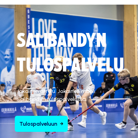
SALIBANDYN
TULOSPALVELU
Jokainen ottelu. Jokainen maali.
Salibandyn tulospalvelussa.
Tulospalveluun