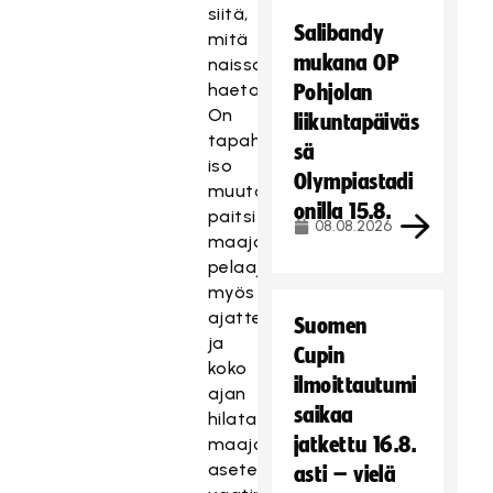
siitä,
Salibandy
mitä
mukana OP
naissalibandylta
haetaan.
Pohjolan
On
liikuntapäiväs
tapahtunut
sä
iso
Olympiastadi
muutos
onilla 15.8.
paitsi
08.08.2026
maajoukkueen
pelaajistossa
myös
ajattelussa,
Suomen
ja
Cupin
koko
ilmoittautumi
ajan
saikaa
hilataan
jatkettu 16.8.
maajoukkuepelaajille
asetettavia
asti – vielä