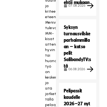
vaatimuksia
ehtii mukaan
ja
07.08.2026
kriteerejä
eteenpäin.
Menivät
Syksyn
tulevat
MM-
turnausvilske
kisat
parhaimmilla
sitten
an – katso
hyvin
pelit
tai
SalibandyTV:s
huonosti,
tä
työ
06.08.2026
on
kesken
ja
sitä
Pelipassit
jatketaan
kaudelle
tällä
2026–27 nyt
pelaajarungolla.