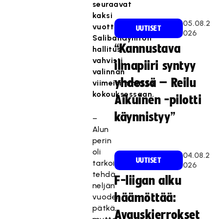
seuraavat
kaksi
05.08.2
vuotta.
UUTISET
026
Salibandyliiton
“Kannustava
hallitus
vahvisti
ilmapiiri syntyy
valinnan
yhdessä – Reilu
viimeisimmässä
kokouksessaan.
Aikuinen -pilotti
käynnistyy”
–
Alun
perin
oli
04.08.2
UUTISET
tarkoitus
026
tehdä
F-liigan alku
neljän
häämöttää:
vuoden
pätkä,
Avauskierrokset