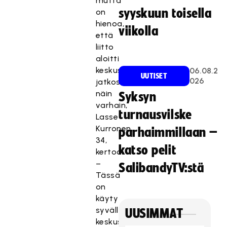
mutta
syyskuun toisella
on
hienoa,
viikolla
että
liitto
aloitti
keskustelun
06.08.2
UUTISET
026
jatkosta
näin
Syksyn
varhain,
turnausvilske
Lasse
Kurronen,
parhaimmillaan –
34,
katso pelit
kertoo.
–
SalibandyTV:stä
Tässä
on
käyty
syvälliset
UUSIMMAT
keskustelut