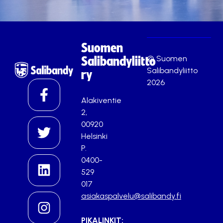
Suomen
© Suomen
Salibandyliitto
Salibandyliitto
ry
2026
Alakiventie
2,
00920
Helsinki
P.
0400-
529
017
asiakaspalvelu@salibandy.fi
PIKALINKIT: