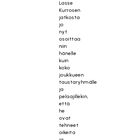
Lasse
Kurrosen
jatkosta
jo
nyt
osoittaa
niin
hänelle
kuin
koko
joukkueen
taustaryhmälle
ja
pelaajillekin,
että
he
ovat
tehneet
oikeita
ja