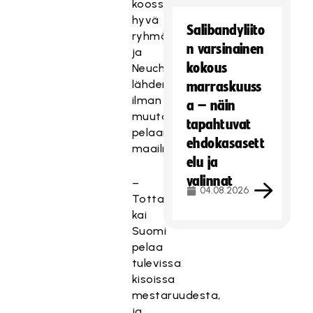
koossa
hyvä
Salibandyliito
ryhmä,
n varsinainen
ja
kokous
Neuchateliin
lähdemme
marraskuuss
ilman
a – näin
muuta
tapahtuvat
pelaamaan
ehdokasasett
maailmanmestaruudesta.
elu ja
valinnat
–
04.08.2026
Totta
kai
Suomi
pelaa
tulevissa
kisoissa
mestaruudesta,
ja