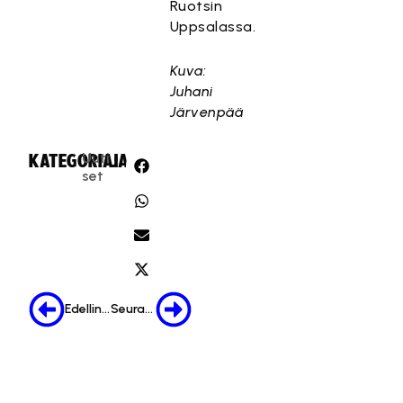
Ruotsin
Uppsalassa.
Kuva:
Juhani
Järvenpää
Uuti
KATEGORIA:
JAA:
set
Edellinen
Seuraava