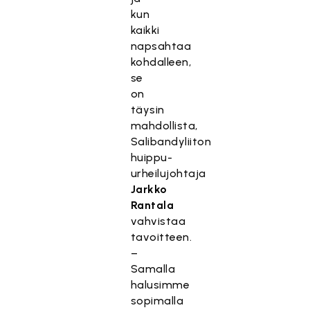
kun
kaikki
napsahtaa
kohdalleen,
se
on
täysin
mahdollista,
Salibandyliiton
huippu-
urheilujohtaja
Jarkko
Rantala
vahvistaa
tavoitteen.
–
Samalla
halusimme
sopimalla