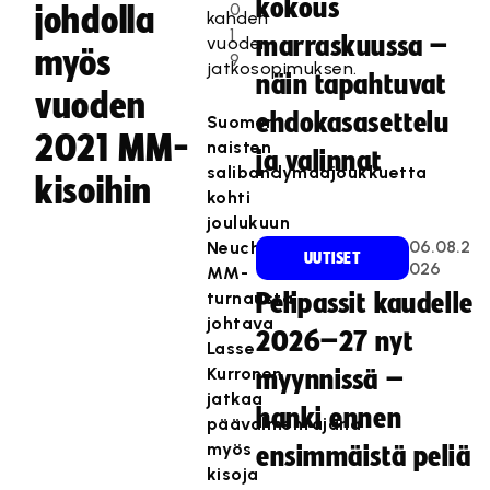
kokous
0
johdolla
kahden
1
marraskuussa –
vuoden
myös
9
jatkosopimuksen.
näin tapahtuvat
vuoden
ehdokasasettelu
Suomen
2021 MM-
naisten
ja valinnat
salibandymaajoukkuetta
kisoihin
kohti
joulukuun
06.08.2
Neuchatelin
UUTISET
026
MM-
turnausta
Pelipassit kaudelle
johtava
2026–27 nyt
Lasse
Kurronen
myynnissä –
jatkaa
hanki ennen
päävalmentajana
myös
ensimmäistä peliä
kisoja