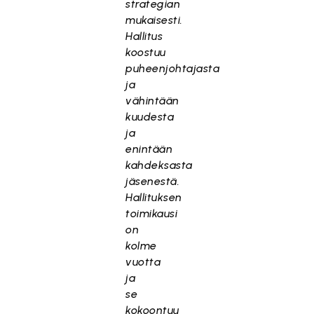
strategian
mukaisesti.
Hallitus
koostuu
puheenjohtajasta
ja
vähintään
kuudesta
ja
enintään
kahdeksasta
jäsenestä.
Hallituksen
toimikausi
on
kolme
vuotta
ja
se
kokoontuu