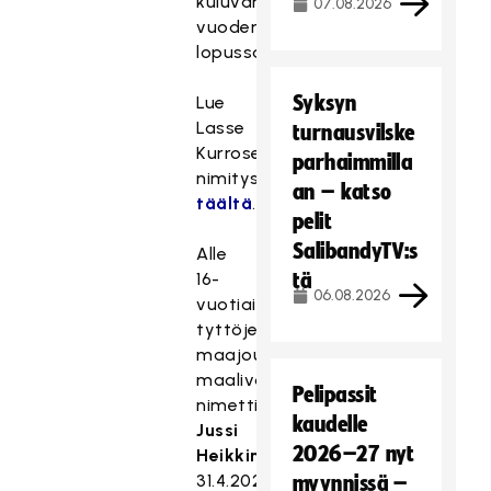
kuluvan
07.08.2026
vuoden
lopussa.
Syksyn
Lue
Lasse
turnausvilske
Kurrosen
parhaimmilla
nimitysuutinen
an – katso
täältä
.
pelit
SalibandyTV:s
Alle
16-
tä
06.08.2026
vuotiaiden
tyttöjen
maajoukkueen
maalivahtivalmentajaksi
Pelipassit
nimettiin
kaudelle
Jussi
2026–27 nyt
Heikkinen
31.4.2021
myynnissä –