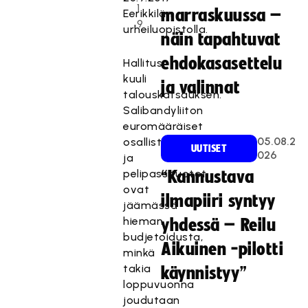
1
marraskuussa –
Eerikkilän
9
urheiluopistolla.
näin tapahtuvat
ehdokasasettelu
Hallitus
kuuli
ja valinnat
talouskatsauksen.
Salibandyliiton
euromääräiset
05.08.2
osallistumismaksu-
UUTISET
026
ja
pelipassituotot
“Kannustava
ovat
ilmapiiri syntyy
jäämässä
hieman
yhdessä – Reilu
budjetoidusta,
Aikuinen -pilotti
minkä
takia
käynnistyy”
loppuvuonna
joudutaan