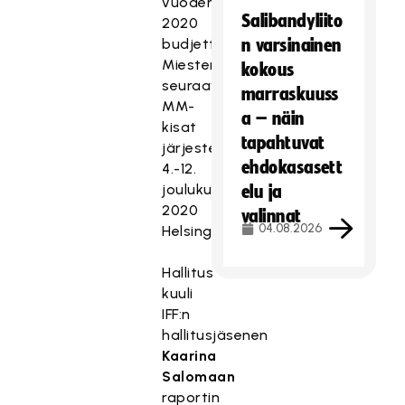
vuoden
Salibandyliito
2020
budjettiraamiin.
n varsinainen
Miesten
kokous
seuraavat
marraskuuss
MM-
a – näin
kisat
tapahtuvat
järjestetään
ehdokasasett
4.-12.
joulukuuta
elu ja
2020
valinnat
04.08.2026
Helsingissä.
Hallitus
kuuli
IFF:n
hallitusjäsenen
Kaarina
Salomaan
raportin