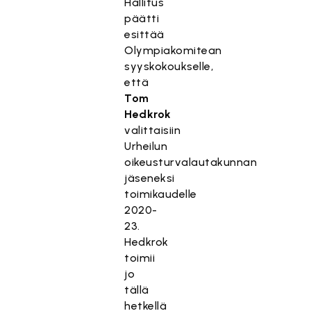
Hallitus
päätti
esittää
Olympiakomitean
syyskokoukselle,
että
Tom
Hedkrok
valittaisiin
Urheilun
oikeusturvalautakunnan
jäseneksi
toimikaudelle
2020-
23.
Hedkrok
toimii
jo
tällä
hetkellä