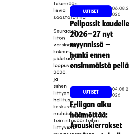
tekemään
06.08.2
lieviä
UUTISET
026
säästötoimia.
Pelipassit kaudelle
Seuraava
2026–27 nyt
liiton
myynnissä –
varsinainen
kokous
hanki ennen
pidetään
ensimmäistä peliä
loppuvuonna
2020,
ja
siihen
04.08.2
UUTISET
liittyen
026
hallitus
F-liigan alku
keskusteli
mahdollisista
häämöttää:
toimintasääntöihin
Avauskierrokset
liittyvistä