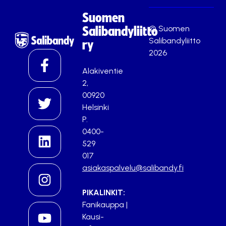
Suomen
© Suomen
Salibandyliitto
Salibandyliitto
ry
2026
Alakiventie
2,
00920
Helsinki
P.
0400-
529
017
asiakaspalvelu@salibandy.fi
PIKALINKIT:
Fanikauppa
|
Kausi-