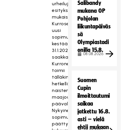
Salibandy
urheilujohtajan
esityksen
mukana OP
mukaisesti.
Pohjolan
Kurrosen
liikuntapäiväs
uusi
sä
sopimus
Olympiastadi
kestää
onilla 15.8.
31.1.2022
08.08.2026
saakka.
Kurronen
toimii
tälläkin
Suomen
hetkellä
Cupin
naisten
ilmoittautumi
maajoukkueen
saikaa
päävalmentajana.
Nykyinen
jatkettu 16.8.
sopimus
asti – vielä
päättyy
ehtii mukaan