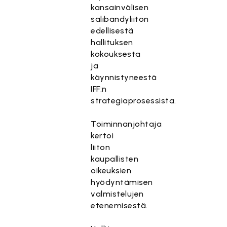
kansainvälisen
salibandyliiton
edellisestä
hallituksen
kokouksesta
ja
käynnistyneestä
IFF:n
strategiaprosessista.
Toiminnanjohtaja
kertoi
liiton
kaupallisten
oikeuksien
hyödyntämisen
valmistelujen
etenemisestä.