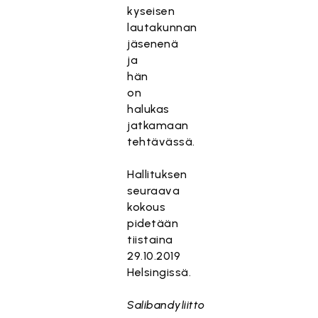
kyseisen
lautakunnan
jäsenenä
ja
hän
on
halukas
jatkamaan
tehtävässä.
Hallituksen
seuraava
kokous
pidetään
tiistaina
29.10.2019
Helsingissä.
Salibandyliitto