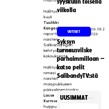
muutostarpeista.
syyskuun toisella
viikolla
Hallitus
kuuli
Tuulikki
Kangasluoman
06.08.2
UUTISET
raportin
026
naisten
Syksyn
Salibandyliigan
turnausvilske
kehitysryhmän
kokouksesta.
parhaimmillaan –
katso pelit
Hallitus
nimesi
SalibandyTV:stä
naisten
maajoukkueen
päävalmentajaksi
Lasse
UUSIMMAT
Kurrosen
huippu-