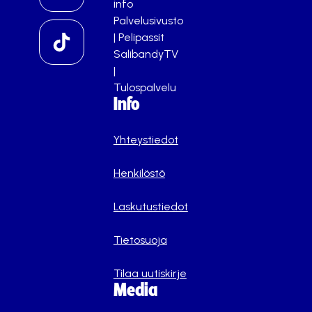
info
Palvelusivusto
|
Pelipassit
SalibandyTV
|
Tulospalvelu
Info
Yhteystiedot
Henkilöstö
Laskutustiedot
Tietosuoja
Tilaa uutiskirje
Media