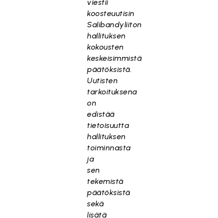
viestii
koosteuutisin
Salibandyliiton
hallituksen
kokousten
keskeisimmistä
päätöksistä.
Uutisten
tarkoituksena
on
edistää
tietoisuutta
hallituksen
toiminnasta
ja
sen
tekemistä
päätöksistä
sekä
lisätä