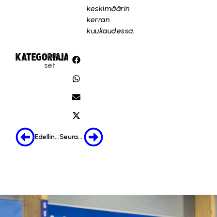
keskimäärin
kerran
kuukaudessa.
Uuti
KATEGORIA:
JAA:
set
Edellinen
Seuraava