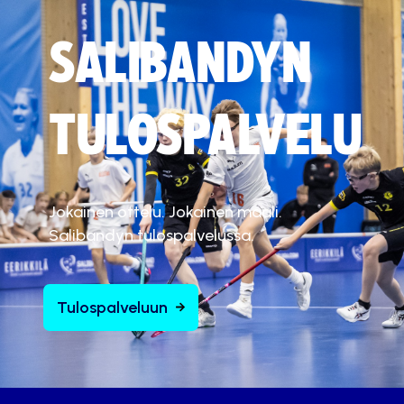
SALIBANDYN
TULOSPALVELU
Jokainen ottelu. Jokainen maali.
Salibandyn tulospalvelussa.
Tulospalveluun