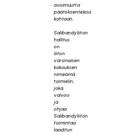
avoimuutta
päätöksentekoa
kohtaan.
Salibandyliiton
hallitus
on
liiton
varsinaisen
kokouksen
nimeämä
toimielin,
joka
valvoo
ja
ohjaa
Salibandyliiton
toimintaa
laaditun