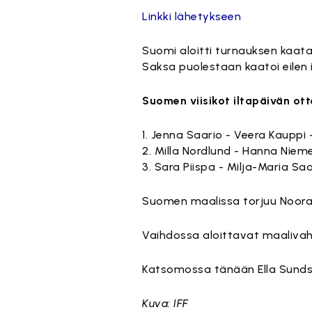
Linkki lähetykseen
Suomi aloitti turnauksen kaata
Saksa puolestaan kaatoi eilen i
Suomen viisikot iltapäivän ott
1. Jenna Saario - Veera Kauppi 
2. Milla Nordlund - Hanna Nieme
3. Sara Piispa - Milja-Maria Saa
Suomen maalissa torjuu Noora
Vaihdossa aloittavat maalivaht
Katsomossa tänään Ella Sund
Kuva: IFF