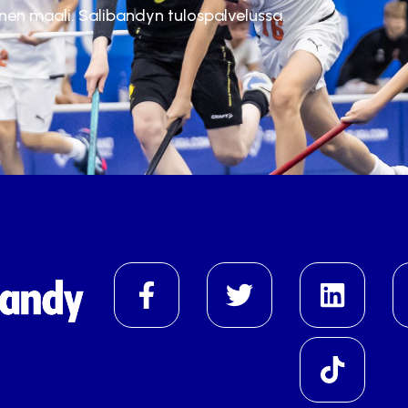
inen maali. Salibandyn tulospalvelussa.