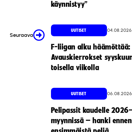
käynnistyy”
04.08.2026
UUTISET
Seuraava
F-liigan alku häämöttää:
Avauskierrokset syyskuu
toisella viikolla
06.08.2026
UUTISET
Pelipassit kaudelle 2026
myynnissä – hanki ennen
ensimmäistä peliä