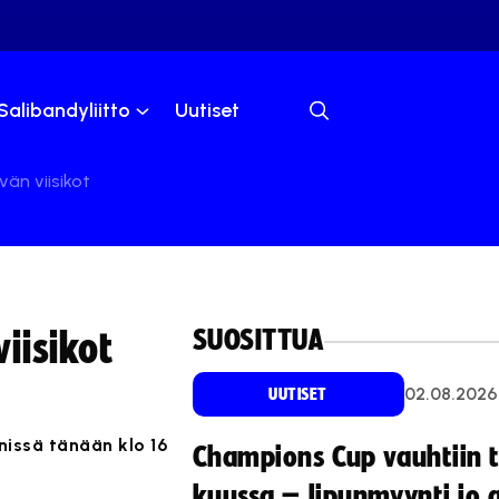
Salibandyliitto
Uutiset
än viisikot
SUOSITTUA
iisikot
02.08.2026
UUTISET
issä tänään klo 16
Champions Cup vauhtiin 
.
kuussa – lipunmyynti jo 