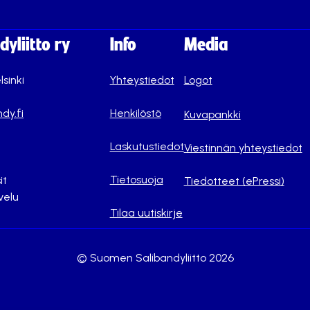
yliitto ry
Info
Media
lsinki
Yhteystiedot
Logot
dy.fi
Henkilöstö
Kuvapankki
Laskutustiedot
Viestinnän yhteystiedot
Tietosuoja
it
Tiedotteet (ePressi)
velu
Tilaa uutiskirje
© Suomen Salibandyliitto 2026