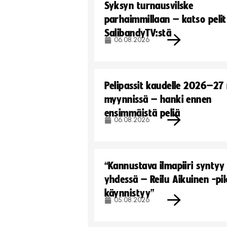
Syksyn turnausvilske
parhaimmillaan – katso pelit
SalibandyTV:stä
06.08.2026
Pelipassit kaudelle 2026–27
myynnissä – hanki ennen
ensimmäistä peliä
06.08.2026
“Kannustava ilmapiiri syntyy
yhdessä – Reilu Aikuinen -pil
käynnistyy”
05.08.2026