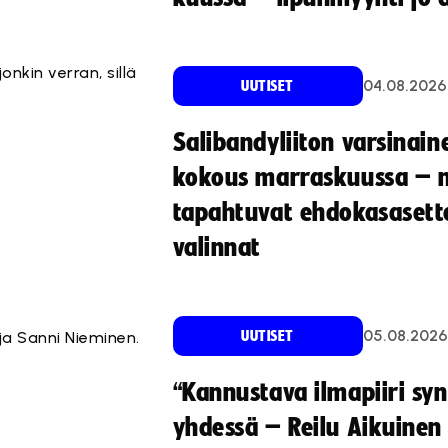
nkin verran, sillä
04.08.2026
UUTISET
Salibandyliiton varsinain
kokous marraskuussa – 
tapahtuvat ehdokasasette
valinnat
05.08.2026
ja Sanni Nieminen.
UUTISET
“Kannustava ilmapiiri sy
yhdessä – Reilu Aikuinen 