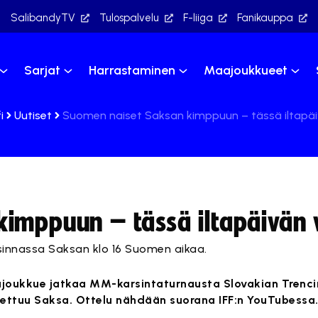
SalibandyTV
Tulospalvelu
F-liiga
Fanikauppa
Sarjat
Harrastaminen
Maajoukkueet
i
Uutiset
Suomen naiset Saksan kimppuun – tässä iltapäiv
imppuun – tässä iltapäivän v
innassa Saksan klo 16 Suomen aikaa.
oukkue jatkaa MM-karsintaturnausta Slovakian Trencin
ettuu Saksa. Ottelu nähdään suorana IFF:n YouTubessa