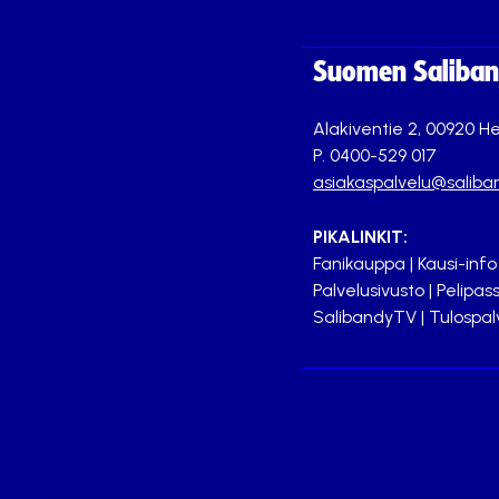
Suomen Saliband
Alakiventie 2, 00920 He
P. 0400-529 017
asiakaspalvelu@saliban
PIKALINKIT:
Fanikauppa
|
Kausi-info
Palvelusivusto
|
Pelipass
SalibandyTV
|
Tulospal