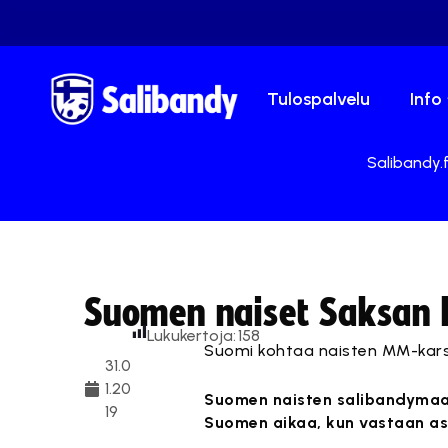
Tulospalvelu
Info
Salibandy.f
Suomen naiset Saksan k
Lukukertoja:
158
Suomi kohtaa naisten MM-kars
31.0
1.20
Suomen naisten salibandymaaj
19
Suomen aikaa, kun vastaan as