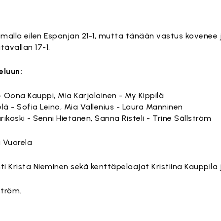
malla eilen Espanjan 21-1, mutta tänään vastus kovenee jo
tävallan 17-1.
eluun:
- Oona Kauppi, Mia Karjalainen - My Kippilä
lä - Sofia Leino, Mia Vallenius - Laura Manninen
rikoski - Senni Hietanen, Sanna Risteli - Trine Sällström
 Vuorela
i Krista Nieminen sekä kenttäpelaajat Kristiina Kauppila 
ström.