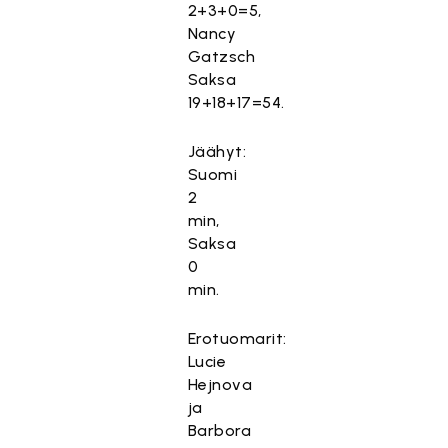
T
2+3+0=5,
ä
Nancy
m
Gatzsch
ä
Saksa
s
19+18+17=54.
i
s
Jäähyt:
ä
Suomi
l
2
t
min,
ö
Saksa
o
0
n
min.
e
s
Erotuomarit:
t
Lucie
e
Hejnova
t
ja
t
Barbora
y