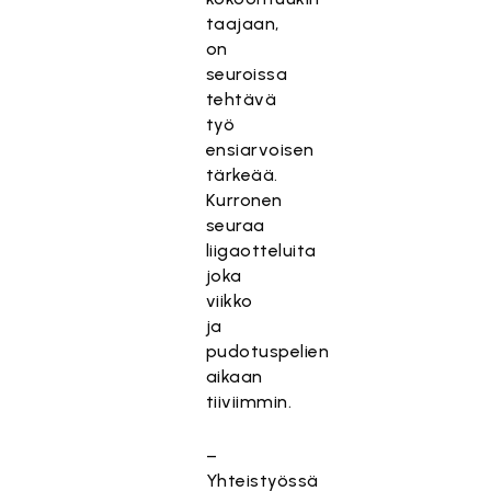
taajaan,
on
seuroissa
tehtävä
työ
ensiarvoisen
tärkeää.
Kurronen
seuraa
liigaotteluita
joka
viikko
ja
pudotuspelien
aikaan
tiiviimmin.
–
Yhteistyössä