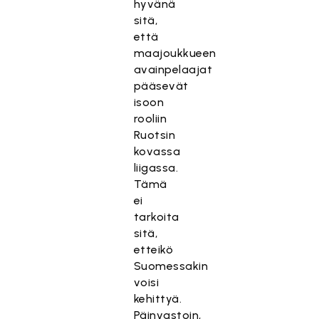
hyvänä
sitä,
että
maajoukkueen
avainpelaajat
pääsevät
isoon
rooliin
Ruotsin
kovassa
liigassa.
Tämä
ei
tarkoita
sitä,
etteikö
Suomessakin
voisi
kehittyä.
Päinvastoin,