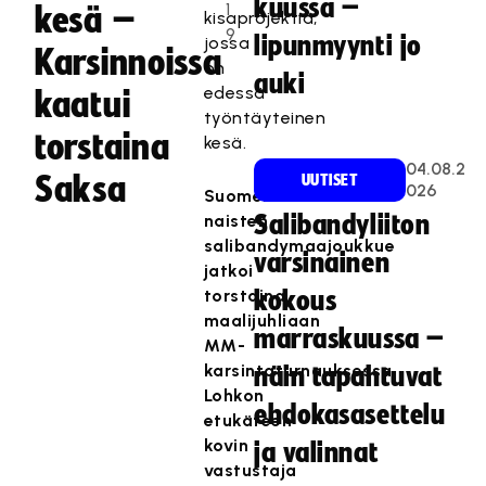
kuussa –
1
kesä –
kisaprojektia,
9
lipunmyynti jo
jossa
Karsinnoissa
on
auki
edessä
kaatui
työntäyteinen
torstaina
kesä.
04.08.2
Saksa
UUTISET
026
Suomen
naisten
Salibandyliiton
salibandymaajoukkue
varsinainen
jatkoi
torstaina
kokous
maalijuhliaan
marraskuussa –
MM-
karsintaturnauksessa.
näin tapahtuvat
Lohkon
ehdokasasettelu
etukäteen
kovin
ja valinnat
vastustaja