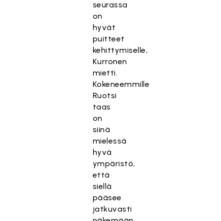
seurassa
on
hyvät
puitteet
kehittymiselle,
Kurronen
mietti.
Kokeneemmille
Ruotsi
taas
on
siinä
mielessä
hyvä
ympäristö,
että
siellä
pääsee
jatkuvasti
näkemään,