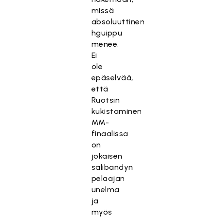
missä
absoluuttinen
hguippu
menee.
Ei
ole
epäselvää,
että
Ruotsin
kukistaminen
MM-
finaalissa
on
jokaisen
salibandyn
pelaajan
unelma
ja
myös