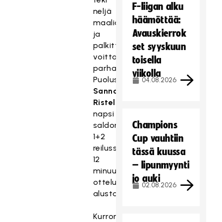
F-liigan alku
neljä
häämöttää:
maalia
Avauskierrok
ja
palkittiin
set syyskuun
voittajien
toisella
parhaana.
viikolla
Puolustaja
04.08.2026
Sanna
Risteli
napsi
Champions
saldon
1+2
Cup vauhtiin
reilussa
tässä kuussa
12
– lipunmyynti
minuutissa
jo auki
ottelun
02.08.2026
alusta.
Kurronen