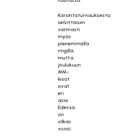
rauhassa.
Karsintaturnauksesta
selvittäisiin
varmasti
myös
pienemmällä
ringillä,
mutta
joulukuun
MM-
kisat
ovat
eri
asia.
Edessä
on
vilkas
vuosi.