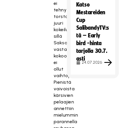
ei
Katso
tehnyt
Mestareiden
torstaina
Cup
juuri
SalibandyTV:s
kokeiluja,
tä – Early
sillä
Saksaa
bird -hinta
vastaan
tarjolla 30.7.
kokoonpanossa
asti
ei
24.07.2026
ollut
vaihtopelaajia.
Pienistä
vaivoista
kärsivien
pelaajien
annettiin
mielummin
parannella