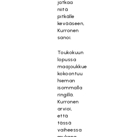
jatkaa
niitä
pitkälle
kevääseen,
Kurronen
sanoi.
Toukokuun
lopussa
maajoukkue
kokoontuu
hieman
isommalla
ringillä.
Kurronen
arvioi,
että
tässä
vaiheessa
mukana