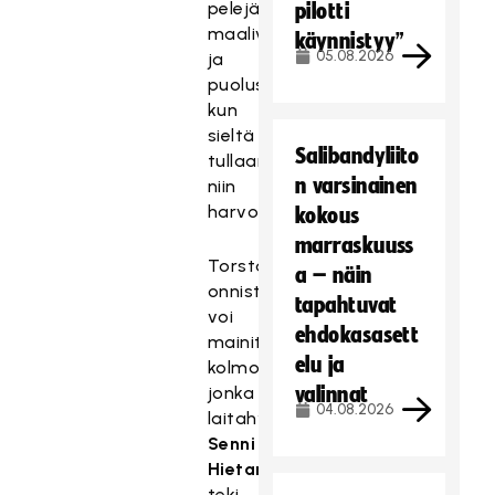
pelejä
pilotti
maalivahdeille
käynnistyy”
05.08.2026
ja
puolustukselle,
kun
sieltä
Salibandyliito
tullaan
n varsinainen
niin
harvoin.
kokous
marraskuuss
Torstain
a – näin
onnistujista
tapahtuvat
voi
ehdokasasett
mainita
elu ja
kolmoskentällisen,
jonka
valinnat
04.08.2026
laitahyökkääjä
Senni
Hietanen
teki