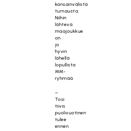
kansainvälistä
turnausta.
Niihin
lähtevä
maajoukkue
on
jo
hyvin
lähellä
lopullista
MM-
ryhmää.
–
Tosi
tiivis
puolivuotinen
tulee
ennen