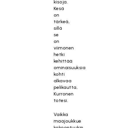
kisoja.
Kesä
on
tärkeä,
sillä
se
on
viimonen
hetki
kehittää
ominaisuuksia
kohti
alkavaa
pelikautta,
Kurronen
totesi.
Vaikka
maajoukkue
kokoontuukin