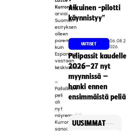
Lasse
Aikuinen -pilotti
Kurronen
arvioi
käynnistyy”
Suomen
esityksen
olleen
parempi
06.08.2
UUTISET
026
kuin
Espanjaa
Pelipassit kaudelle
vastaan
2026–27 nyt
keskiviikkona.
myynnissä –
–
hanki ennen
Pallollinen
peli
ensimmäistä peliä
oli
nyt
nöyrempää,
Kurronen
UUSIMMAT
sanoi.