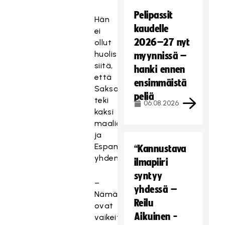
Pelipassit
Hän
kaudelle
ei
2026–27 nyt
ollut
huolissaan
myynnissä –
siitä,
hanki ennen
että
ensimmäistä
Saksa
peliä
teki
06.08.2026
kaksi
maalia
ja
Espanjakin
“Kannustava
yhden.
ilmapiiri
syntyy
–
yhdessä –
Nämä
Reilu
ovat
Aikuinen -
vaikeita