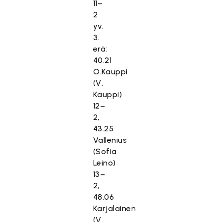
11–
2
yv.
3.
erä:
40.21
O.Kauppi
(V.
Kauppi)
12–
2,
43.25
Vallenius
(Sofia
Leino)
13–
2,
48.06
Karjalainen
(V.