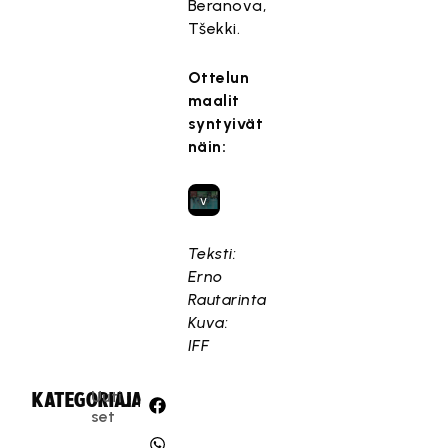
Beranova,
,
Tšekki.
k
o
Ottelun
s
maalit
k
syntyivät
a
näin:
s
e
v
a
a
Teksti:
t
Erno
ii
Rautarinta
m
Kuva:
a
IFF
r
k
Uuti
KATEGORIA:
JAA:
k
set
i