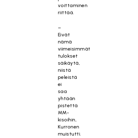
voittaminen
riittää.
–
Eivät
nämä
viimeisimmät
tulokset
säikäytä,
niistä
peleistä
ei
saa
yhtään
pistettä
MM-
kisoihin,
Kurronen
muistutti.