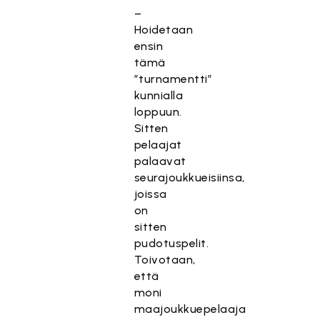
–
Hoidetaan
ensin
tämä
”turnamentti”
kunnialla
loppuun.
Sitten
pelaajat
palaavat
seurajoukkueisiinsa,
joissa
on
sitten
pudotuspelit.
Toivotaan,
että
moni
maajoukkuepelaaja