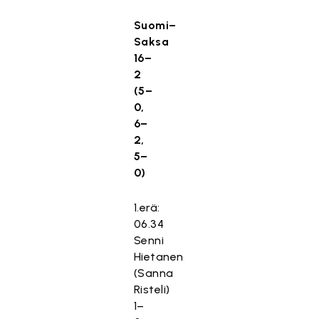
Suomi–
Saksa
16–
2
(5–
0,
6–
2,
5–
0)
1.erä:
06.34
Senni
Hietanen
(Sanna
Risteli)
1–