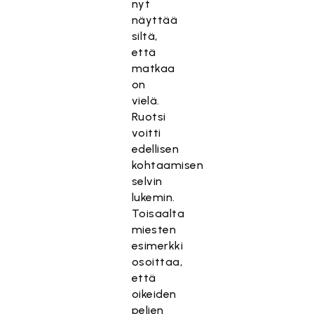
nyt
näyttää
siltä,
että
matkaa
on
vielä.
Ruotsi
voitti
edellisen
kohtaamisen
selvin
lukemin.
Toisaalta
miesten
esimerkki
osoittaa,
että
oikeiden
pelien