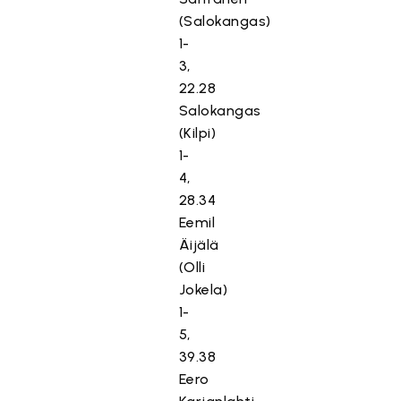
(Salokangas)
1-
3,
22.28
Salokangas
(Kilpi)
1-
4,
28.34
Eemil
Äijälä
(Olli
Jokela)
1-
5,
39.38
Eero