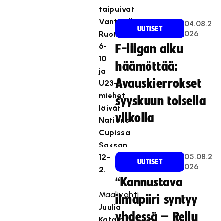
taipuivat
Vantaalla
04.08.2
UUTISET
026
Ruotsille
6-
F-liigan alku
10
häämöttää:
ja
Avauskierrokset
U23-
miehet
syyskuun toisella
löivät
viikolla
Nations
Cupissa
Saksan
05.08.2
12-
UUTISET
026
2.
“Kannustava
Maalivahti
ilmapiiri syntyy
Juulia
yhdessä – Reilu
Kataja