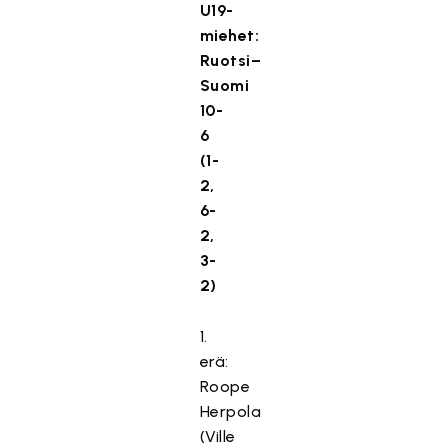
U19-
miehet:
Ruotsi–
Suomi
10-
6
(1-
2,
6-
2,
3-
2)
1.
erä:
Roope
Herpola
(Ville