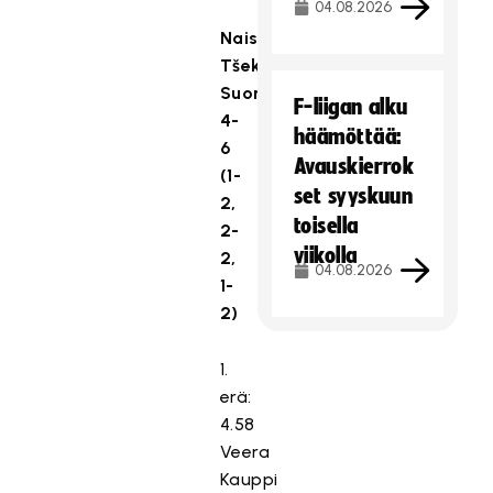
04.08.2026
Naiset:
Tšekki-
Suomi
F-liigan alku
4-
häämöttää:
6
Avauskierrok
(1-
set syyskuun
2,
toisella
2-
viikolla
2,
04.08.2026
1-
2)
1.
erä:
4.58
Veera
Kauppi