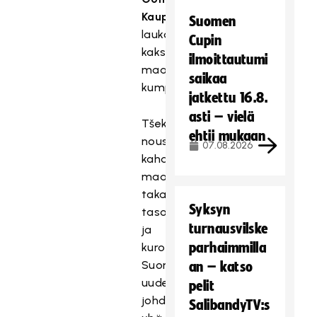
Kauppi
Suomen
laukoivat
Cupin
kaksi
ilmoittautumi
maalia
saikaa
kumpikin.
jatkettu 16.8.
asti – vielä
Tšekki
ehtii mukaan
nousi
07.08.2026
kahden
maalin
takaa
Syksyn
tasoihin
turnausvilske
ja
parhaimmilla
kuroi
Suomen
an – katso
uuden
pelit
johdon
SalibandyTV:s