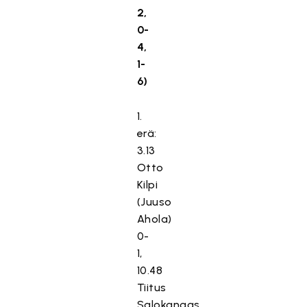
2,
0-
4,
1-
6)
1.
erä:
3.13
Otto
Kilpi
(Juuso
Ahola)
0-
1,
10.48
Tiitus
Salokangas