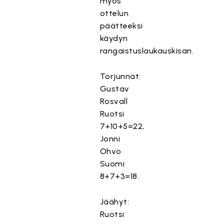
myös
ottelun
päätteeksi
käydyn
rangaistuslaukauskisan.
Torjunnat:
Gustav
Rosvall
Ruotsi
7+10+5=22,
Jonni
Ohvo
Suomi
8+7+3=18.
Jäähyt:
Ruotsi