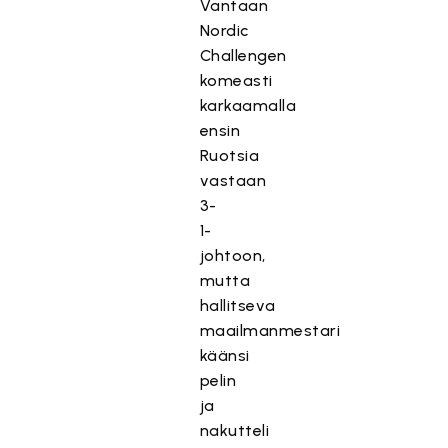
Vantaan
Nordic
Challengen
komeasti
karkaamalla
ensin
Ruotsia
vastaan
3-
1-
johtoon,
mutta
hallitseva
maailmanmestari
käänsi
pelin
ja
nakutteli