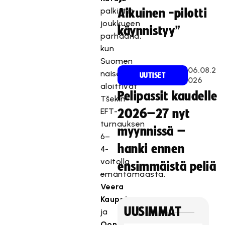
palkittiin
Aikuinen -pilotti
joukkueen
käynnistyy”
parhaana,
kun
Suomen
06.08.2
naiset
UUTISET
026
aloittivat
Pelipassit kaudelle
Tšekin
EFT-
2026–27 nyt
turnauksen
myynnissä –
6–
hanki ennen
4-
voitolla
ensimmäistä peliä
emäntämaasta.
Veera
Kauppi
UUSIMMAT
ja
Oona