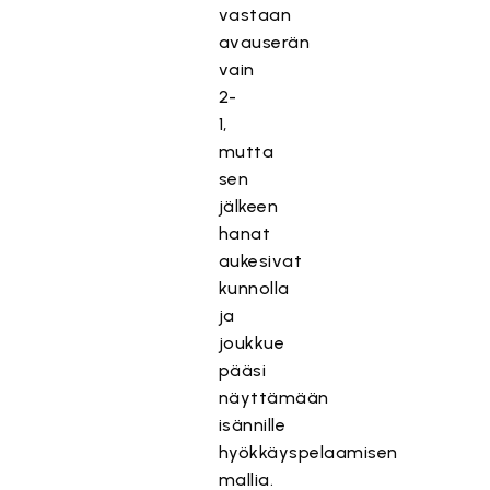
vastaan
avauserän
vain
2-
1,
mutta
sen
jälkeen
hanat
aukesivat
kunnolla
ja
joukkue
pääsi
näyttämään
isännille
hyökkäyspelaamisen
mallia.