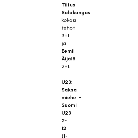
Tiitus
Salokangas
kokosi
tehot
3+1
ja
Eemil
Äijälä
2+1.
U23:
Saksa
miehet–
Suomi
U23
2-
12
(1-