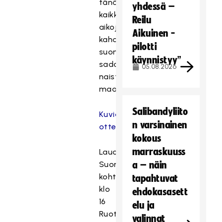
tänään
yhdessä –
kaikkien
Reilu
aikojen
Aikuinen -
kahdeksantena
pilotti
suomalaispelaajana
käynnistyy”
sadannen
05.08.2026
naisten
maaottelunsa.
Salibandyliito
Kuvia
n varsinainen
ottelusta
kokous
marraskuuss
Lauantaina
Suomi
a – näin
kohtaa
tapahtuvat
klo
ehdokasasett
16
elu ja
Ruotsin.
valinnat