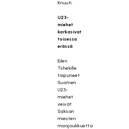
Knuuti.
U23-
miehet
karkasivat
toisessa
erässä
Eilen
Tshekille
taipuneet
Suomen
U23-
miehet
veivät
Saksan
miesten
maajoukkuetta