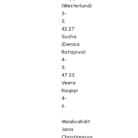
(Westerlund)
3-
5,
42.27
Sucha
(Denisa
Ratajova)
4-
5,
47.33
Veera
Kauppi
4-
6.
Maalivahdit:
Jana
Christianova