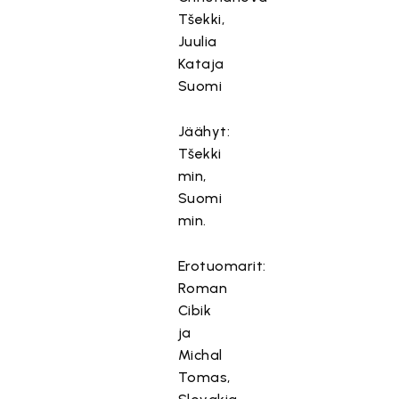
Tšekki,
Juulia
Kataja
Suomi
Jäähyt:
Tšekki
min,
Suomi
min.
Erotuomarit:
Roman
Cibik
ja
Michal
Tomas,