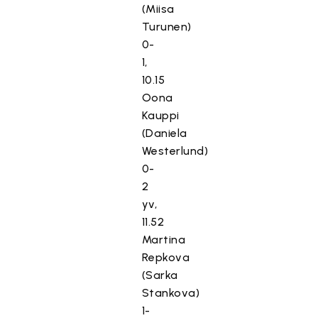
(Miisa
Turunen)
0-
1,
10.15
Oona
Kauppi
(Daniela
Westerlund)
0-
2
yv,
11.52
Martina
Repkova
(Sarka
Stankova)
1-