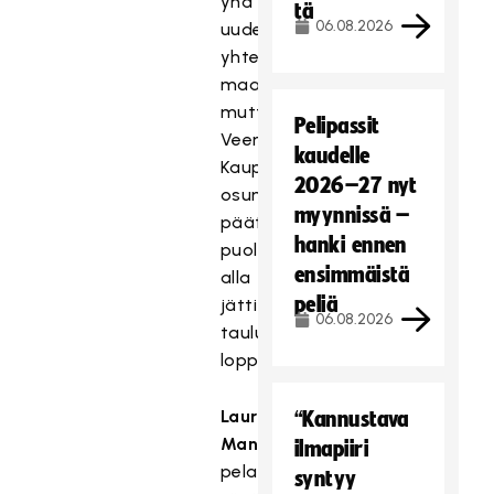
yhä
tä
06.08.2026
uudelleen
yhteen
maaliin,
mutta
Pelipassit
Veera
kaudelle
Kaupin
2026–27 nyt
osuma
myynnissä –
päätöserän
hanki ennen
puolivälin
ensimmäistä
alla
peliä
jätti
06.08.2026
taululle
loppunumerot.
Laura
“Kannustava
Manninen
ilmapiiri
pelasi
syntyy