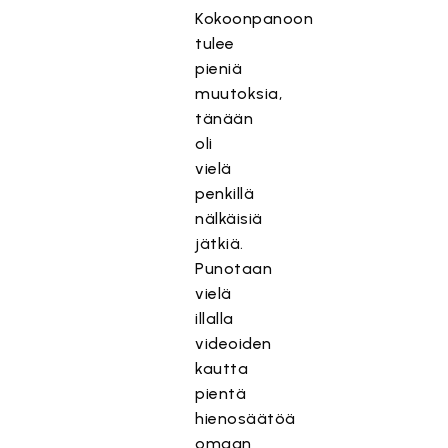
Kokoonpanoon
tulee
pieniä
muutoksia,
tänään
oli
vielä
penkillä
nälkäisiä
jätkiä.
Punotaan
vielä
illalla
videoiden
kautta
pientä
hienosäätöä
omaan