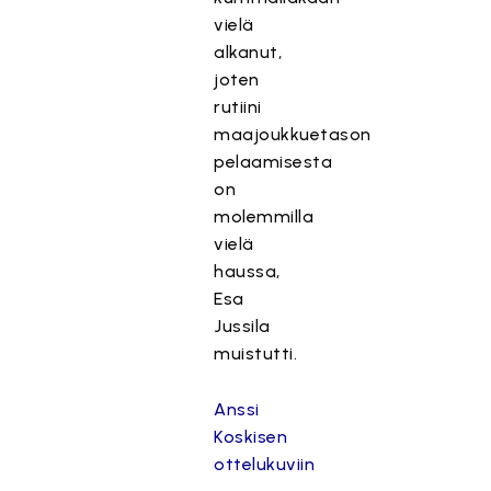
vielä
alkanut,
joten
rutiini
maajoukkuetason
pelaamisesta
on
molemmilla
vielä
haussa,
Esa
Jussila
muistutti.
Anssi
Koskisen
ottelukuviin