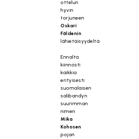
ottelun
hyvin
torjuneen
Oskari
Fäldenin
lähietäisyydeltä.
Ennalta
kiinnosti
kaikkia
erityisesti
suomalaisen
salibandyn
suurimman
nimen
Mika
Kohosen
pojan