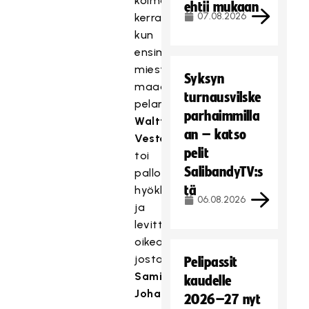
kolmannen
ehtii mukaan
07.08.2026
kerran,
kun
ensimmäistä
miesten
Syksyn
maaotteluaan
turnausvilske
pelannut
parhaimmilla
Waltteri
an – katso
Vesterinen
pelit
toi
SalibandyTV:s
pallon
tä
hyökkäysalueelle
06.08.2026
ja
levitti
oikealle,
josta
Pelipassit
Sami
kaudelle
Johansson
2026–27 nyt