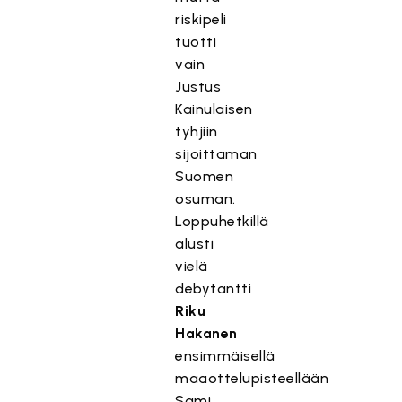
riskipeli
tuotti
vain
Justus
Kainulaisen
tyhjiin
sijoittaman
Suomen
osuman.
Loppuhetkillä
alusti
vielä
debytantti
Riku
Hakanen
ensimmäisellä
maaottelupisteellään
Sami