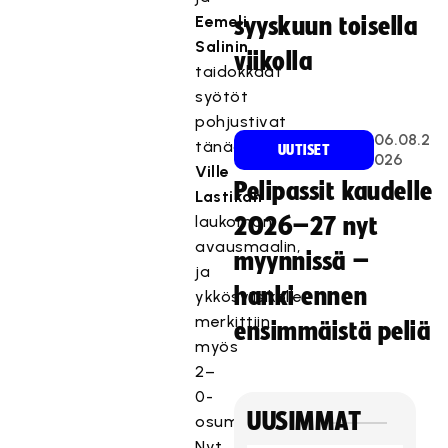
Eemeli
syyskuun toisella
Salinin
viikolla
taidokkaat
syötöt
pohjustivat
06.08.2
tänään
UUTISET
026
Ville
Pelipassit kaudelle
Lastikan
laukoman
2026–27 nyt
avausmaalin,
myynnissä –
ja
hanki ennen
ykkösviisikolle
merkittiin
ensimmäistä peliä
myös
2–
0-
UUSIMMAT
osuma.
Nyt