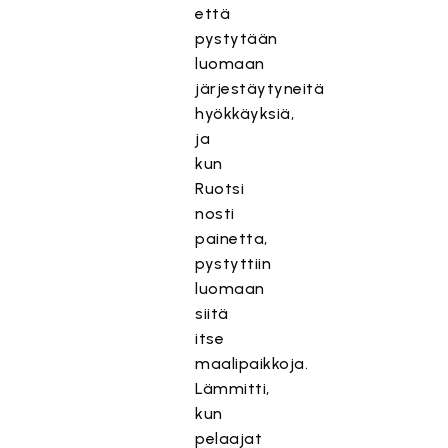
että
pystytään
luomaan
järjestäytyneitä
hyökkäyksiä,
ja
kun
Ruotsi
nosti
painetta,
pystyttiin
luomaan
siitä
itse
maalipaikkoja.
Lämmitti,
kun
pelaajat