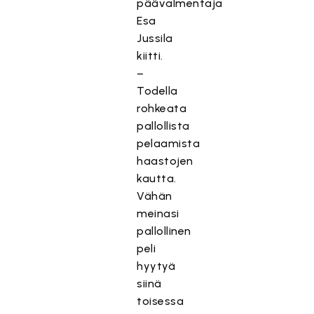
päävalmentaja
Esa
Jussila
kiitti.
–
Todella
rohkeata
pallollista
pelaamista
haastojen
kautta.
Vähän
meinasi
pallollinen
peli
hyytyä
siinä
toisessa