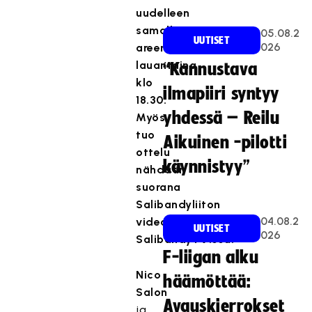
uudelleen
samalla
05.08.2
UUTISET
026
areenalla
lauantaina
“Kannustava
klo
ilmapiiri syntyy
18.30.
yhdessä – Reilu
Myös
tuo
Aikuinen -pilotti
ottelu
käynnistyy”
nähdään
suorana
Salibandyliiton
04.08.2
videoalustalla
UUTISET
026
SalibandyTV:ssä.
F-liigan alku
Nico
häämöttää:
Salon
Avauskierrokset
ja