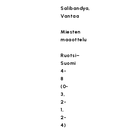
Salibandya,
Vantaa
Miesten
maaottelu
Ruotsi–
Suomi
4-
8
(0-
3,
2-
1,
2-
4)