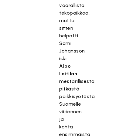
vaarallista
tekopaikkaa,
mutta
sitten
helpotti.
Sami
Johansson
iski
Alpo
Laitilan
mestarillisesta
pitkästä
poikkisyötöstä
Suomelle
viidennen
ja
kohta
ensimmäistä