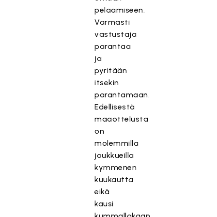
pelaamiseen.
Varmasti
vastustaja
parantaa
ja
pyritään
itsekin
parantamaan.
Edellisestä
maaottelusta
on
molemmilla
joukkueilla
kymmenen
kuukautta
eikä
kausi
kummallakaan