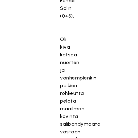
Eemeli
Salin
(0+3).
–
Oli
kiva
katsoa
nuorten
ja
vanhempienkin
poikien
rohkeutta
pelata
maailman
kovinta
salibandymaata
vastaan,