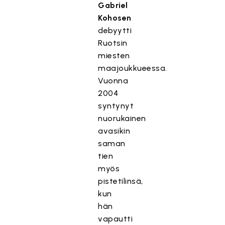
Gabriel
Kohosen
debyytti
Ruotsin
miesten
maajoukkueessa.
Vuonna
2004
syntynyt
nuorukainen
avasikin
saman
tien
myös
pistetilinsä,
kun
hän
vapautti