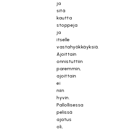
ja
sitä
kautta
stoppeja
ja
itselle
vastahyökkäyksiä.
Ajoittain
onnistuttiin
paremmin,
ajoittain
ei
niin
hyvin.
Pallollisessa
pelissä
ajatus
oli,