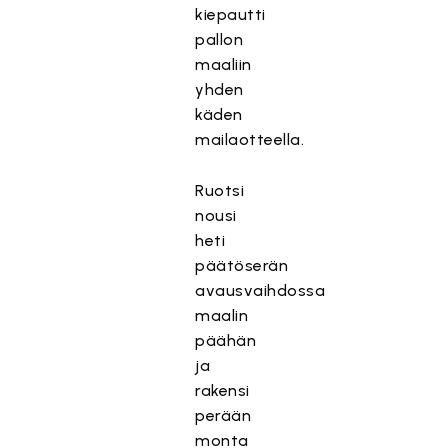
kiepautti
pallon
maaliin
yhden
käden
mailaotteella.
Ruotsi
nousi
heti
päätöserän
avausvaihdossa
maalin
päähän
ja
rakensi
perään
monta