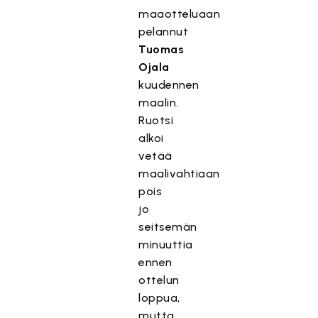
maaotteluaan
pelannut
Tuomas
Ojala
kuudennen
maalin.
Ruotsi
alkoi
vetää
maalivahtiaan
pois
jo
seitsemän
minuuttia
ennen
ottelun
loppua,
mutta