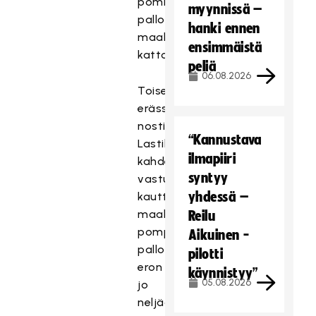
pommitti
myynnissä –
pallon
hanki ennen
maalin
ensimmäistä
kattoon.
peliä
06.08.2026
Toisessa
erässä
nosti
“Kannustava
Lastikka
ilmapiiri
kahden
syntyy
vastustajan
yhdessä –
kautta
maalille
Reilu
pomppineesta
Aikuinen -
pallosta
pilotti
eron
käynnistyy”
05.08.2026
jo
neljään,