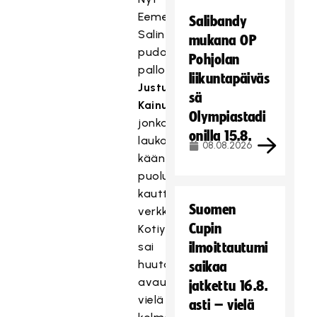
Eemeli
Salibandy
Salin
mukana OP
pudotti
Pohjolan
pallon
liikuntapäiväs
Justus
sä
Kainulaiselle
,
Olympiastadi
jonka
onilla 15.8.
laukaus
08.08.2026
kääntyi
puolustajan
kautta
Suomen
verkkoon.
Cupin
Kotiyleisö
sai
ilmoittautumi
huutaa
saikaa
avauserässä
jatkettu 16.8.
vielä
asti – vielä