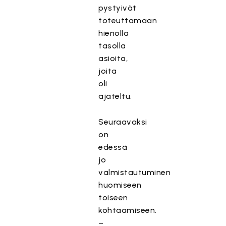
pystyivät
toteuttamaan
hienolla
tasolla
asioita,
joita
oli
ajateltu.
Seuraavaksi
on
edessä
jo
valmistautuminen
huomiseen
toiseen
kohtaamiseen.
–