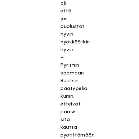
oli
että
jos
puolustat
hyvin,
hyökkäätkin
hyvin.
–
Pyrittiin
saamaan
Ruotsin
päätypeliä
kuriin,
etteivät
pääsisi
sitä
kautta
pyörittämään,