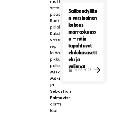
mutta
sitten
Salibandyliito
pääsi
n varsinainen
Ruotsikin
kokous
palalle.
marraskuuss
Kaksi
a – näin
vastustajaa
tapahtuvat
repi
ehdokasasett
laidassa
pikkuvilpillä
elu ja
pallon
valinnat
04.08.2026
Miska
Mäkiseltä
,
ja
Sebastian
Palmqvist
ohitti
läpi