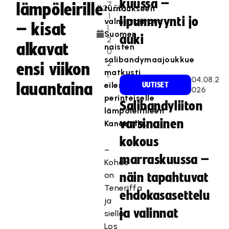
kuussa –
7
lämpöleirille
turnaukseen
.1
lipunmyynti jo
valmistautuva
– kisat
1.
Suomen
auki
2
alkavat
naisten
0
salibandymaajoukkue
2
ensi viikon
matkusti
1
04.08.2
lauantaina
eilen
UUTISET
026
perinteiselle
Salibandyliiton
lämpöleirilleen
varsinainen
Kanarialle.
kokous
–
marraskuussa –
Kohde
on
näin tapahtuvat
Teneriffa
ehdokasasettelu
ja
ja valinnat
siellä
Los