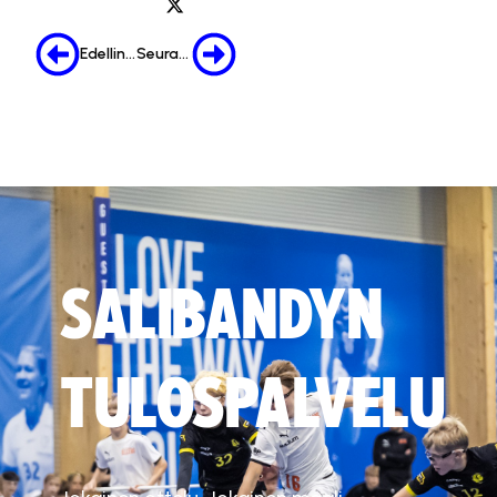
Edellinen
Seuraava
SALIBANDYN
TULOSPALVELU