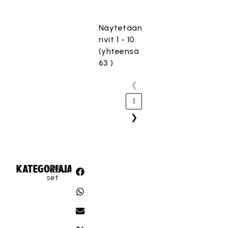
Näytetään
rivit 1 - 10
(yhteensä
63 )
❮
1
❯
Uuti
KATEGORIA:
JAA:
set