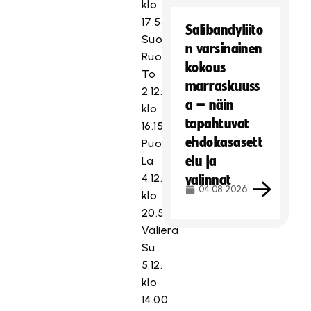
klo
17.55
Salibandyliito
Suomi–
n varsinainen
Ruotsi
kokous
To
marraskuuss
2.12.
a – näin
klo
tapahtuvat
16.15
ehdokasasett
Puolivälierä
elu ja
La
4.12.
valinnat
04.08.2026
klo
20.55
Välierä
Su
5.12.
klo
14.00