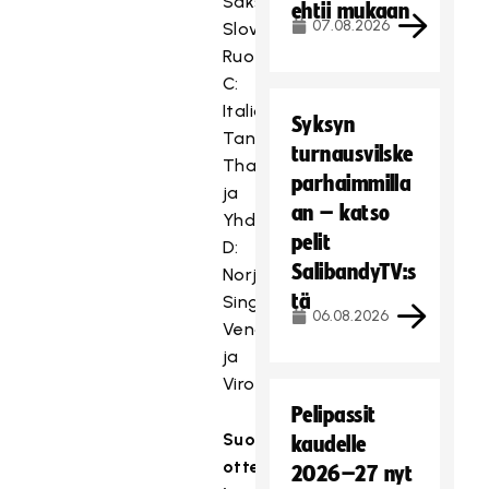
Saksa,
ehtii mukaan
07.08.2026
Slovakia,
Suomi
ja
Ruotsi
C:
Italia,
Syksyn
Tanska,
turnausvilske
Thaimaa
parhaimmilla
ja
an – katso
Yhdysvallat
pelit
D:
SalibandyTV:s
Norja,
tä
Singapore,
06.08.2026
Venäjä
ja
Viro
Pelipassit
Suomen
kaudelle
ottelut
2026–27 nyt