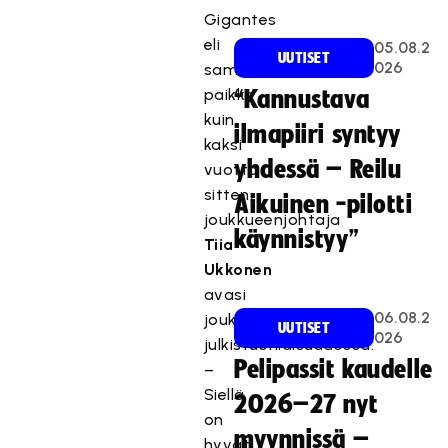
Gigantes
eli
05.08.2
UUTISET
026
sama
paikka
“Kannustava
kuin
ilmapiiri syntyy
kaksi
yhdessä – Reilu
vuotta
sitten,
Aikuinen -pilotti
joukkueenjohtaja
käynnistyy”
Tiia
Ukkonen
avasi
06.08.2
joukkueen
UUTISET
026
julkistustilaisuudessa.
Pelipassit kaudelle
–
Siellä
2026–27 nyt
on
myynnissä –
hyvät