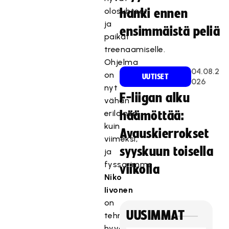
olosuhteet
hanki ennen
ja
ensimmäistä peliä
paikat
treenaamiselle.
Ohjelma
04.08.2
on
UUTISET
026
nyt
F-liigan alku
vähän
erilainen
häämöttää:
kuin
Avauskierrokset
viimeksi,
syyskuun toisella
ja
fyssarimme
viikolla
Niko
Iivonen
on
UUSIMMAT
tehnyt
hyvän