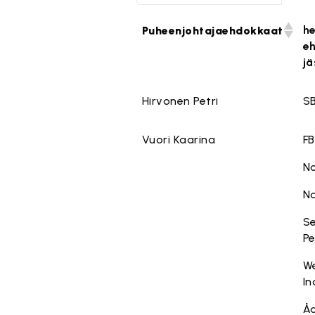
he
Puheenjohtajaehdokkaat
e
jä
Hirvonen Petri
SB
Vuori Kaarina
FB
No
No
Se
Pe
W
In
Åd