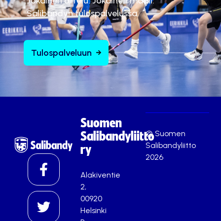
Jokainen ottelu. Jokainen maali.
Salibandyn tulospalvelussa.
Tulospalveluun
Suomen
© Suomen
Salibandyliitto
Salibandyliitto
ry
2026
Alakiventie
2,
00920
Helsinki