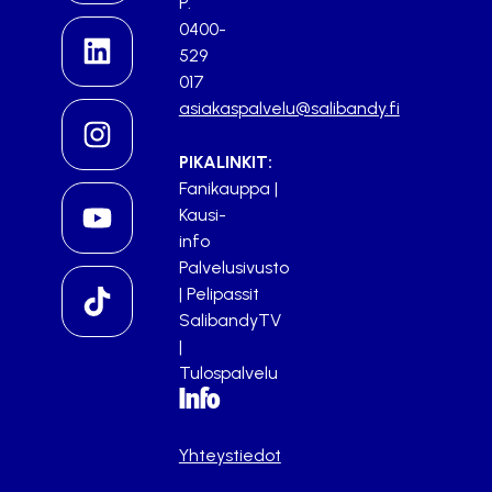
P.
0400-
529
017
asiakaspalvelu@salibandy.fi
PIKALINKIT:
Fanikauppa
|
Kausi-
info
Palvelusivusto
|
Pelipassit
SalibandyTV
|
Tulospalvelu
Info
Yhteystiedot