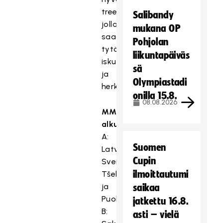
treeniohjelman,
Salibandy
jolla
mukana OP
saadaan
Pohjolan
tytöt
liikuntapäiväs
iskuun
sä
ja
Olympiastadi
herkisteltyä.
onilla 15.8.
08.08.2026
MM-
alkulohkot
:
A:
Suomen
Latvia,
Cupin
Sveitsi,
ilmoittautumi
Tšekki
ja
saikaa
Puola
jatkettu 16.8.
B:
asti – vielä