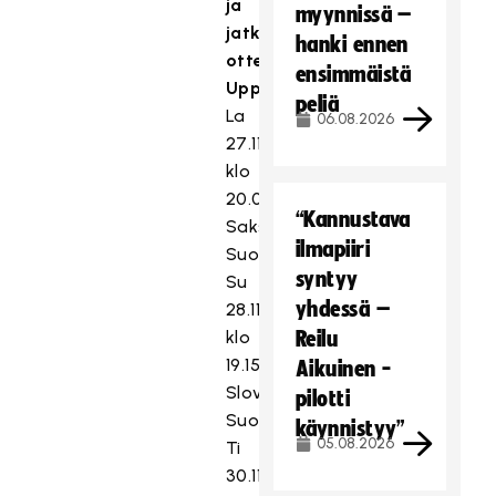
ja
myynnissä –
jatko-
hanki ennen
ottelut
ensimmäistä
Uppsalassa:
peliä
La
06.08.2026
27.11.
klo
20.00
“Kannustava
Saksa–
ilmapiiri
Suomi
syntyy
Su
yhdessä –
28.11.
klo
Reilu
19.15
Aikuinen -
Slovakia–
pilotti
Suomi
käynnistyy”
05.08.2026
Ti
30.11.