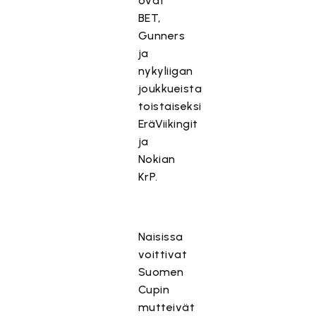
ovat
BET,
Gunners
ja
nykyliigan
joukkueista
toistaiseksi
EräViikingit
ja
Nokian
KrP.
Naisissa
voittivat
Suomen
Cupin
mutteivät