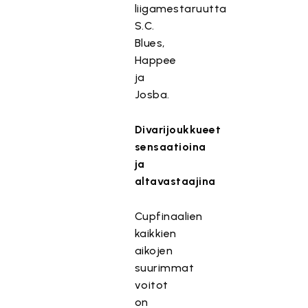
liigamestaruutta
S.C.
Blues,
Happee
ja
Josba.
Divarijoukkueet
sensaatioina
ja
altavastaajina
Cupfinaalien
kaikkien
aikojen
suurimmat
voitot
on