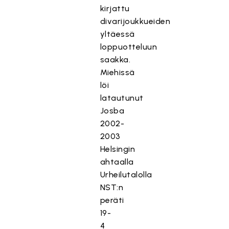
kirjattu
divarijoukkueiden
yltäessä
loppuotteluun
saakka.
Miehissä
löi
latautunut
Josba
2002-
2003
Helsingin
ahtaalla
Urheilutalolla
NST:n
peräti
19-
4