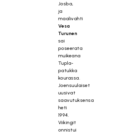
Josba,
ja
maalivahti
Vesa
Turunen
sai
poseerata
muikeana
Tupla-
patukka
kourassa.
Joensuulaiset
uusivat
saavutuksensa
heti
1994.
Viikingit
onnistui