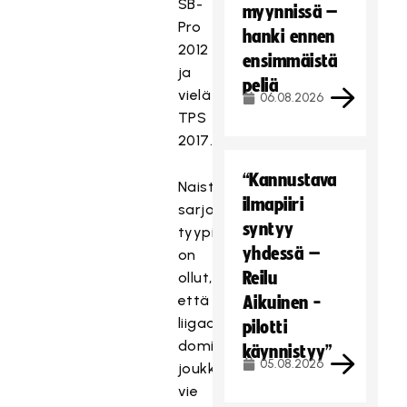
SB-
myynnissä –
Pro
hanki ennen
2012
ensimmäistä
ja
peliä
vielä
06.08.2026
TPS
2017.
“Kannustava
Naisten
ilmapiiri
sarjoissa
syntyy
tyypillisempää
yhdessä –
on
Reilu
ollut,
että
Aikuinen -
liigaa
pilotti
dominoiva
käynnistyy”
05.08.2026
joukkue
vie