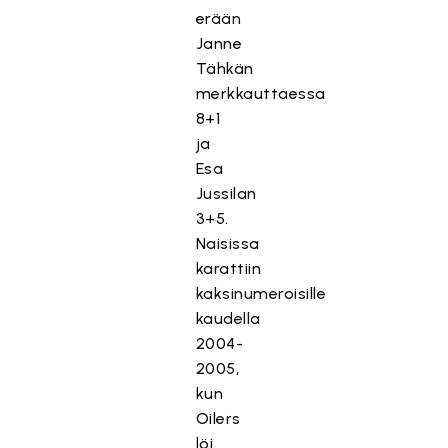
erään
Janne
Tähkän
merkkauttaessa
8+1
ja
Esa
Jussilan
3+5.
Naisissa
karattiin
kaksinumeroisille
kaudella
2004-
2005,
kun
Oilers
löi