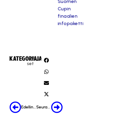
Suomen
Cupin
finaalien
infopaketti
Uuti
KATEGORIA:
JAA:
set
Edellinen
Seuraava