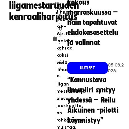
kokous
en
liigamestaruuden
miesten
0
marraskuussa –
finaalissa
kenraaliharjoitus
8
Nokian
näin tapahtuvat
.
KrP–
0
ehdokasasettelu
Westend
2
Indians
ja valinnat
.
kohtaa
2
kaksi
0
2
vielä
05.08.2
UUTISET
5
ilman
026
F-
“Kannustava
liigan
ilmapiiri syntyy
mestaruutta
olevaa
yhdessä – Reilu
joukkuetta,
Aikuinen -pilotti
on
käynnistyy”
rohkaisevaa
muistaa,