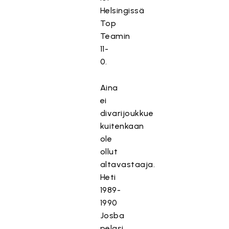
Helsingissä
Top
Teamin
11-
0.
Aina
ei
divarijoukkue
kuitenkaan
ole
ollut
altavastaaja.
Heti
1989-
1990
Josba
pelasi