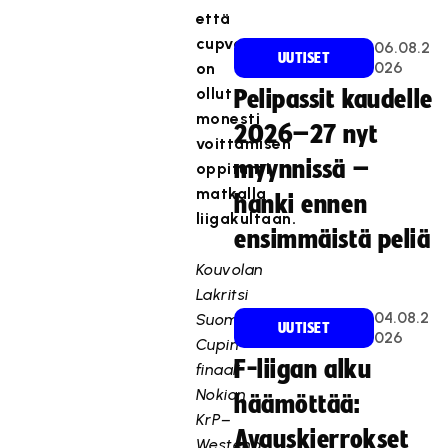
että
cupvoitto
06.08.2
UUTISET
026
on
ollut
Pelipassit kaudelle
monesti
2026–27 nyt
voittamisen
myynnissä –
oppitunti
matkalla
hanki ennen
liigakultaan.
ensimmäistä peliä
Kouvolan
Lakritsi
04.08.2
Suomen
UUTISET
026
Cupin
F-liigan alku
finaali
Nokian
häämöttää:
KrP–
Avauskierrokset
Westend