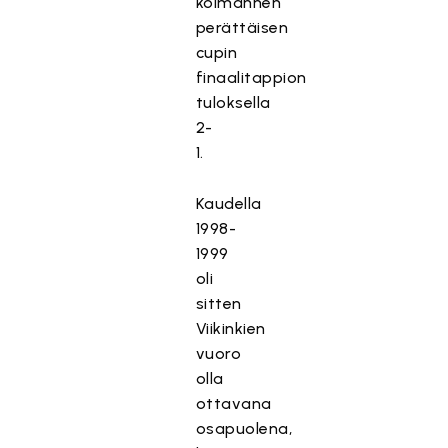
kolmannen
perättäisen
cupin
finaalitappion
tuloksella
2-
1.
Kaudella
1998-
1999
oli
sitten
Viikinkien
vuoro
olla
ottavana
osapuolena,