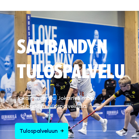
SALIBANDYN
TULOSPALVELU
Jokainen ottelu. Jokainen maali.
Salibandyn tulospalvelussa.
Tulospalveluun