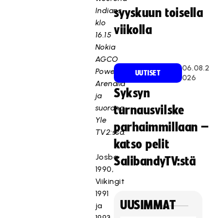
Indians
syyskuun toisella
klo
viikolla
16.15
Nokia
AGCO
06.08.2
Power
UUTISET
026
Arenalla
Syksyn
ja
suorana
turnausvilske
Yle
parhaimmillaan –
TV2:ssa.
katso pelit
Josba
SalibandyTV:stä
1990,
Viikingit
1991
UUSIMMAT
ja
1993,