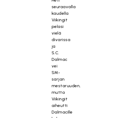
Heti
seuraavalla
kaudella
Viikingit
pelasi
vielä
divarissa
ja
S.C.
Dalmac
vei
SM-
sarjan
mestaruuden,
mutta
Viikingit
aiheutti
Dalmacille