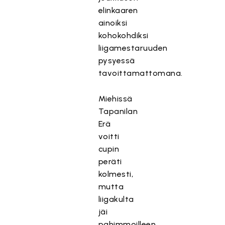
elinkaaren
ainoiksi
kohokohdiksi
liigamestaruuden
pysyessä
tavoittamattomana.
Miehissä
Tapanilan
Erä
voitti
cupin
peräti
kolmesti,
mutta
liigakulta
jäi
pahimmoilleen