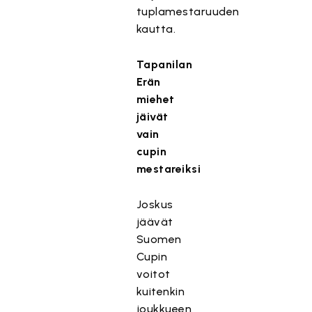
tuplamestaruuden
kautta.
Tapanilan
Erän
miehet
jäivät
vain
cupin
mestareiksi
Joskus
jäävät
Suomen
Cupin
voitot
kuitenkin
joukkueen