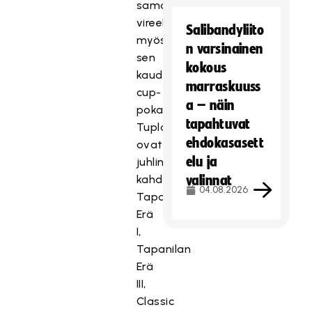
samalla
vireellään
Salibandyliito
myös
n varsinainen
sen
kokous
kauden
marraskuuss
cup-
a – näin
pokaalin.
tapahtuvat
Tuplamestaruutta
ehdokasasett
ovat
elu ja
juhlineet
kahdesti
valinnat
04.08.2026
Tapanilan
Erä
I,
Tapanilan
Erä
III,
Classic