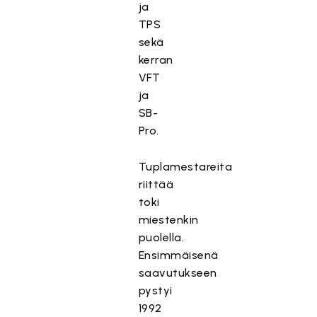
ja
TPS
sekä
kerran
VFT
ja
SB-
Pro.
Tuplamestareita
riittää
toki
miestenkin
puolella.
Ensimmäisenä
saavutukseen
pystyi
1992