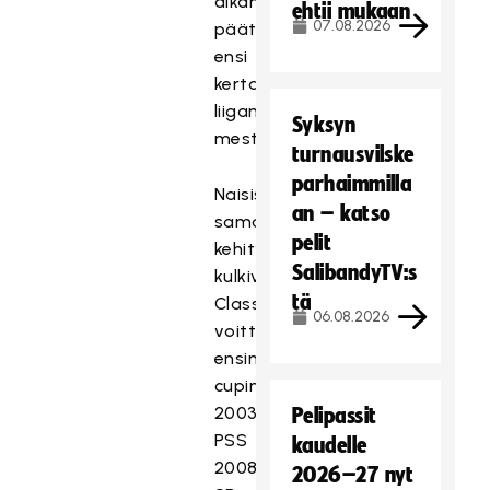
aikanaan
ehtii mukaan
07.08.2026
päättyi
ensi
kertaa
liigan
Syksyn
mestaruuteen.
turnausvilske
parhaimmilla
Naisissa
an – katso
saman
pelit
kehityskulun
SalibandyTV:s
kulkivat
tä
Classic
06.08.2026
voittamalla
ensin
cupin
2003,
Pelipassit
PSS
kaudelle
2008,
2026–27 nyt