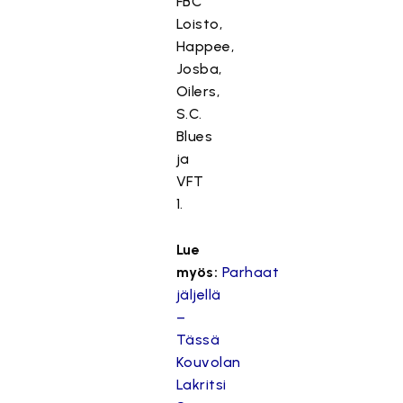
FBC
Loisto,
Happee,
Josba,
Oilers,
S.C.
Blues
ja
VFT
1.
Lue
myös:
Parhaat
jäljellä
–
Tässä
Kouvolan
Lakritsi