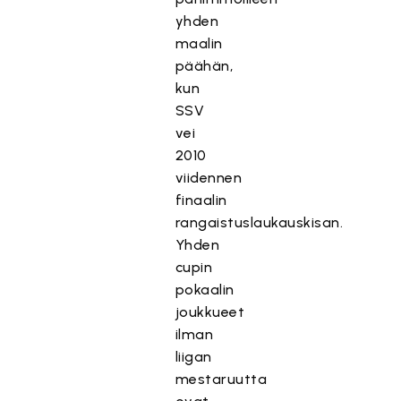
yhden
maalin
päähän,
kun
SSV
vei
2010
viidennen
finaalin
rangaistuslaukauskisan.
Yhden
cupin
pokaalin
joukkueet
ilman
liigan
mestaruutta