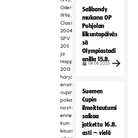
Oilers
Salibandy
1996,
mukana OP
Classic
Pohjolan
2004,
liikuntapäiväs
SPV
sä
2011
Olympiastadi
ja
onilla 15.8.
Happee
08.08.2026
2013
harjoittelivat
ensin
Suomen
cupin
Cupin
pokaalin
ilmoittautumi
nostamista
ennen
saikaa
kuin
jatkettu 16.8.
kausi
asti – vielä