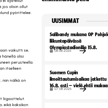
 ei ajatellut
jos olisin ollut
lund pyörittelee.
UUSIMMAT
Salibandy mukana OP Pohjol
liikuntapäivässä
Olympiastadionilla 15.8.
aan vaikutti se,
08.08.2026
hänellä olisi
uneen perusteella.
n itselleen
Suomen Cupin
ilmoittautumisaikaa jatkettu
 niin nälkä on
16.8. asti – vielä ehtii muka
07.08.2026
 liigaottelut.
, eikä kaksikon