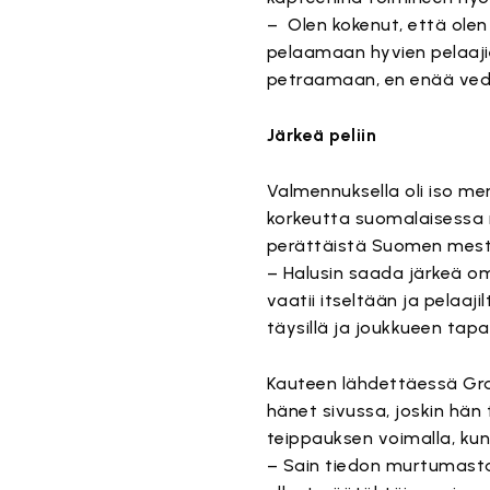
– Olen kokenut, että olen
pelaamaan hyvien pelaajie
petraamaan, en enää vedä
Järkeä peliin
Valmennuksella oli iso mer
korkeutta suomalaisessa 
perättäistä Suomen mest
– Halusin saada järkeä oma
vaatii itseltään ja pelaa
täysillä ja joukkueen tap
Kauteen lähdettäessä Gran
hänet sivussa, joskin hän 
teippauksen voimalla, kun 
– Sain tiedon murtumasta k