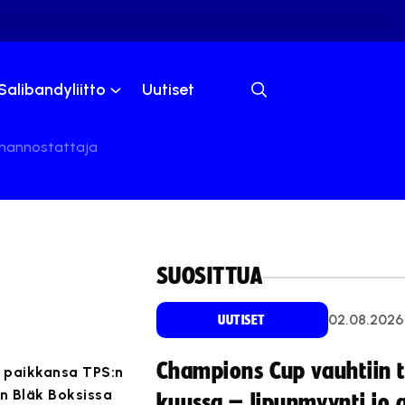
Salibandyliitto
Uutiset
elmannostattaja
SUOSITTUA
02.08.2026
UUTISET
Champions Cup vauhtiin 
i paikkansa TPS:n
on Bläk Boksissa
kuussa – lipunmyynti jo 