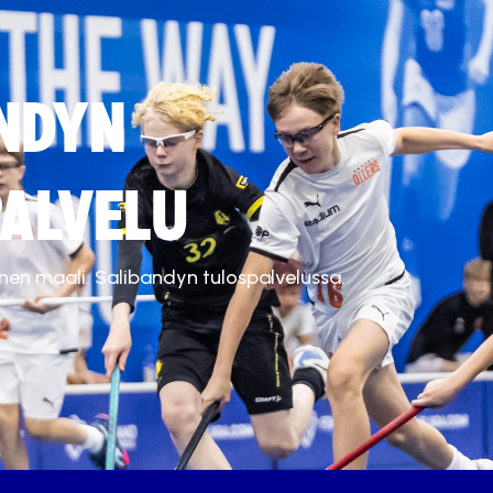
NDYN
ALVELU
inen maali. Salibandyn tulospalvelussa.