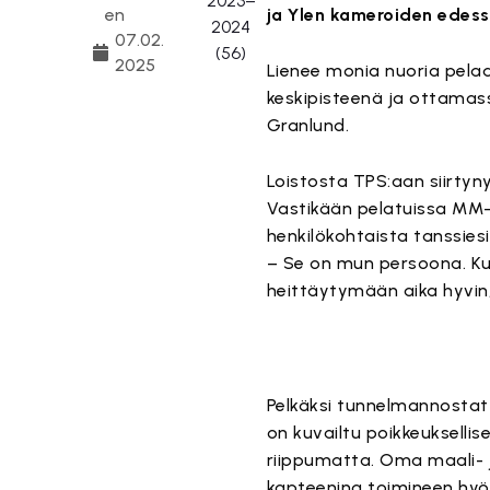
en
ja Ylen kameroiden edes
07.02.
2025
Lienee monia nuoria pelaa
keskipisteenä ja ottamassa
Granlund.
Loistosta TPS:aan siirtyn
Vastikään pelatuissa MM-k
henkilökohtaista tanssies
– Se on mun persoona. Ku
heittäytymään aika hyvin
Pelkäksi tunnelmannostatta
on kuvailtu poikkeuksellis
riippumatta. Oma maali- j
kapteenina toimineen hyö