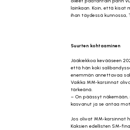
olleet päätähtäin parin vu
lainkaan. Koin, että kisat m
ihan täydessä kunnossa, T
Suurten kohtaaminen
Jääkiekkoa kevääseen 2022
että hän koki salibandyss
enemmän annettavaa saliba
Vaikka MM-karsinnat oliva
tärkeänä.
– On päässyt näkemään, mi
kasvanut ja se antaa mot
Jos olivat MM-karsinnat h
Kaksien edellisten SM-fin