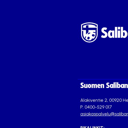
Suomen Saliband
Alakiventie 2, 00920 He
P. 0400-529 017
asiakaspalvelu@saliban
PIKALINKIT: