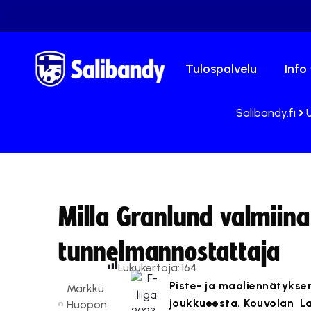
Tulospalvelu
Info
Salibandy.fi
Milla Granlund valmiina
tunnelmannostattaja
Lukukertoja:
164
Piste- ja maaliennätykse
Markku
joukkueesta. Kouvolan La
Huopon