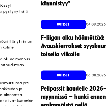
käynnistyy”
päässyt
a pystynyt sitä
04.08.2026
UUTISET
F-liigan alku häämöttää:
n määrittänyt riman
Avauskierrokset syyskuu
on kolme
toisella viikolla
sa oli. Valmennus
n sitoudutaan
06.08.2026
UUTISET
itusmurtuma piti
Pelipassit kaudelle 2026
lääkkeiden ja
a tilannetta.
myynnissä – hanki ennen
at olivat kuitenkin
ensimmäistä peliä