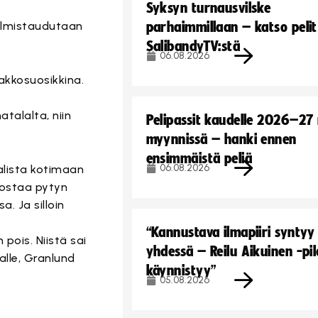
Syksyn turnausvilske
 valmistaudutaan
parhaimmillaan – katso pelit
SalibandyTV:stä
06.08.2026
akkosuosikkina.
atalalta, niin
Pelipassit kaudelle 2026–27
myynnissä – hanki ennen
ensimmäistä peliä
06.08.2026
alista kotimaan
 nostaa pytyn
. Ja silloin
“Kannustava ilmapiiri syntyy
 pois. Niistä sai
yhdessä – Reilu Aikuinen -pil
alle, Granlund
käynnistyy”
05.08.2026