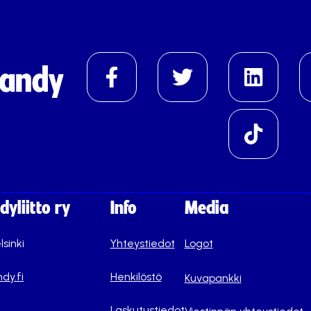
yliitto ry
Info
Media
lsinki
Yhteystiedot
Logot
dy.fi
Henkilöstö
Kuvapankki
Laskutustiedot