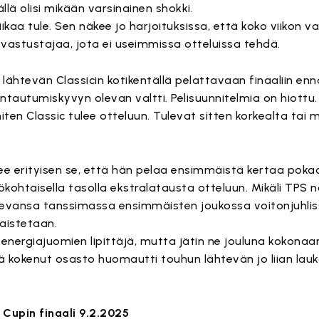
lä olisi mikään varsinainen shokki.
 liikaa tule. Sen näkee jo harjoituksissa, että koko viikon
n vastustajaa, jota ei useimmissa otteluissa tehdä.
lähtevän Classicin kotikentällä pelattavaan finaaliin enn
autumiskyvyn olevan valtti. Pelisuunnitelmia on hiottu.
iten Classic tulee otteluun. Tulevat sitten korkealta tai m
ekee erityisen se, että hän pelaa ensimmäistä kertaa poka
lökohtaisella tasolla ekstralatausta otteluun. Mikäli TPS
evansa tanssimassa ensimmäisten joukossa voitonjuhlissa
aistetaan.
n energiajuomien lipittäjä, mutta jätin ne jouluna kokonaan
ttä kokenut osasto huomautti touhun lähtevän jo liian lauk
 Cupin finaali 9.2.2025