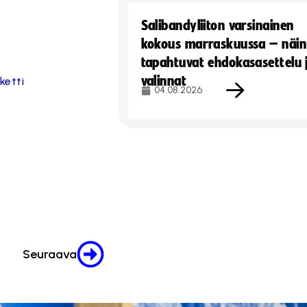
Salibandyliiton varsinainen
kokous marraskuussa – näin
tapahtuvat ehdokasasettelu 
valinnat
ketti
04.08.2026
Seuraava