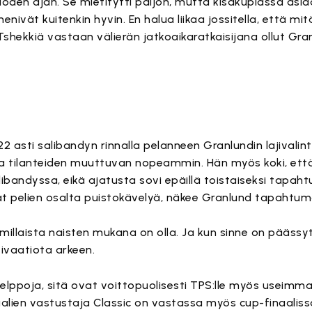
oden ajan. Se mietitytti paljon, mutta kisakuplassa asiaa
enivät kuitenkin hyvin. En halua liikaa jossitella, että mitä 
shekkiä vastaan välierän jatkoaikaratkaisijana ollut Gran
 asti salibandyn rinnalla pelanneen Granlundin lajivalint
a tilanteiden muuttuvan nopeammin. Hän myös koki, että 
ndyssa, eikä ajatusta sovi epäillä toistaiseksi tapaht
t pelien osalta puistokävelyä, näkee Granlund tapahtuma
llaista naisten mukana on olla. Ja kun sinne on päässyt,
ivaatiota arkeen.
elppoja, sitä ovat voittopuolisesti TPS:lle myös useimmat
aalien vastustaja Classic on vastassa myös cup-finaalissa