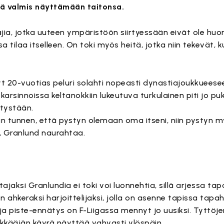
sä valmis näyttämään taitonsa.
jia, jotka uuteen ympäristöön siirtyessään eivät ole hu
 tilaa itselleen. On toki myös heitä, jotka niin tekevät, k
yt 20-vuotias peluri solahti nopeasti dynastiajoukkuees
arsinnoissa keltanokkiin lukeutuva turkulainen piti jo pu
itystään.
n tunnen, että pystyn olemaan oma itseni, niin pystyn 
, Granlund naurahtaa.
jaksi Granlundia ei toki voi luonnehtia, sillä arjessa ta
en ahkeraksi harjoittelijaksi, jolla on asenne tapissa ta
a piste-ennätys on F-Liigassa mennyt jo uusiksi. Tyttöje
kkääjän käyrä näyttää vahvasti ylöspäin.