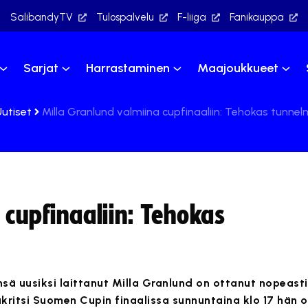
SalibandyTV
Tulospalvelu
F-liiga
Fanikauppa
Sarjat
Harrastaminen
Maajoukkueet
Uutiset
Milla Granlund valmiina cupfinaaliin: Tehokas tunn
 cupfinaaliin: Tehokas
nsä uusiksi laittanut Milla Granlund on ottanut nopeast
kritsi Suomen Cupin finaalissa sunnuntaina klo 17 hän 