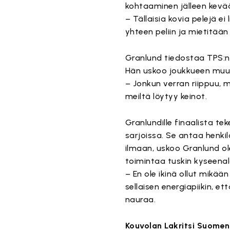
kohtaaminen jälleen kevääl
– Tällaisia kovia pelejä ei
yhteen peliin ja mietitää
Granlund tiedostaa TPS:n 
Hän uskoo joukkueen muunt
– Jonkun verran riippuu, m
meiltä löytyy keinot.
Granlundille finaalista t
sarjoissa. Se antaa henki
ilmaan, uskoo Granlund ol
toimintaa tuskin kyseenal
– En ole ikinä ollut mikää
sellaisen energiapiikin, e
nauraa.
Kouvolan Lakritsi Suomen