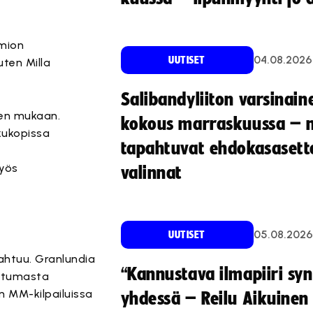
omion
04.08.2026
UUTISET
uten Milla
Salibandyliiton varsinain
een mukaan.
kokous marraskuussa – 
kukopissa
tapahtuvat ehdokasasette
myös
valinnat
05.08.2026
UUTISET
pahtuu. Granlundia
“Kannustava ilmapiiri sy
pahtumasta
n MM-kilpailuissa
yhdessä – Reilu Aikuinen 