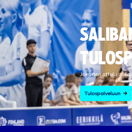
SALIBA
TULOSP
Jokainen ottelu. Joka
Tulospalveluun