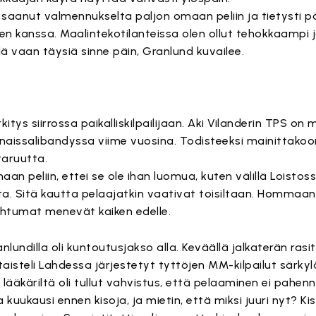
 saanut valmennukselta paljon omaan peliin ja tietysti 
n kanssa. Maalintekotilanteissa olen ollut tehokkaampi j
 vaan täysiä sinne päin, Granlund kuvailee.
kitys siirrossa paikalliskilpailijaan. Aki Vilanderin TPS o
naissalibandyssa viime vuosina. Todisteeksi mainittako
aruutta.
an peliin, ettei se ole ihan luomua, kuten välillä Loistos
jilta. Sitä kautta pelaajatkin vaativat toisiltaan. Hommaa
ahtumat menevät kaiken edelle.
lundilla oli kuntoutusjakso alla. Keväällä jalkaterän ras
taisteli Lahdessa järjestetyt tyttöjen MM-kilpailut särky
lääkäriltä oli tullut vahvistus, että pelaaminen ei pahenn
uukausi ennen kisoja, ja mietin, että miksi juuri nyt? Kis