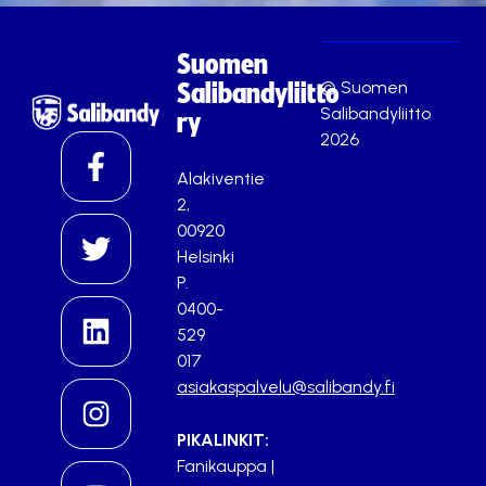
Suomen
© Suomen
Salibandyliitto
Salibandyliitto
ry
2026
Alakiventie
2,
00920
Helsinki
P.
0400-
529
017
asiakaspalvelu@salibandy.fi
PIKALINKIT:
Fanikauppa
|