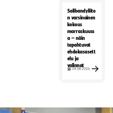
Salibandyliito
n varsinainen
kokous
marraskuuss
a – näin
tapahtuvat
ehdokasasett
elu ja
valinnat
04.08.2026