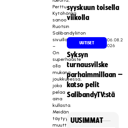
ideoita,
syyskuun toisella
Perttu
Kytöhönka
viikolla
sanoo
Ruotsin
Salibandyliiton
sivuilla.
06.08.2
UUTISET
026
–
On
Syksyn
superhaaste
turnausvilske
olla
mukana
parhaimmillaan –
joukkueessa,
katso pelit
joka
pelaa
SalibandyTV:stä
aina
kullasta.
Meidän
täytyy
UUSIMMAT
muuttua