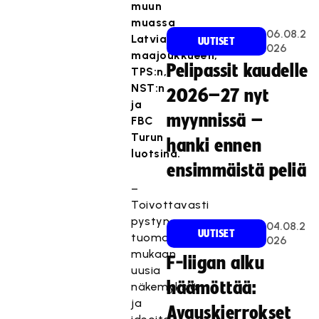
muun
muassa
06.08.2
Latvian
UUTISET
026
maajoukkueen,
Pelipassit kaudelle
TPS:n,
NST:n
2026–27 nyt
ja
myynnissä –
FBC
Turun
hanki ennen
luotsina.
ensimmäistä peliä
–
Toivottavasti
pystyn
04.08.2
UUTISET
tuomaan
026
mukaan
F-liigan alku
uusia
häämöttää:
näkemyksiä
ja
Avauskierrokset