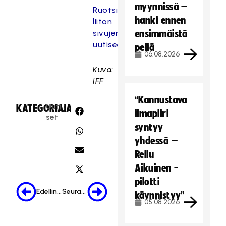
myynnissä –
Ruotsin
hanki ennen
liiton
sivujen
ensimmäistä
uutiseen
peliä
06.08.2026
Kuva:
IFF
“Kannustava
Uuti
KATEGORIA:
JAA:
ilmapiiri
set
syntyy
yhdessä –
Reilu
Aikuinen -
pilotti
Edellinen
Seuraava
käynnistyy”
05.08.2026