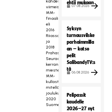
kahdessa
ehtii mukaan
07.08.2026
viimeisimmässä
MM-
finaalissa
eli
Syksyn
2016
turnausvilske
Riiassa
ja
parhaimmilla
2018
an – katso
Prahassa.
pelit
Seuraavan
SalibandyTV:s
kerran
tä
miesten
06.08.2026
MM-
kullasta
mitellään
joulukuussa
Pelipassit
2020
kaudelle
Suomessa.
2026–27 nyt