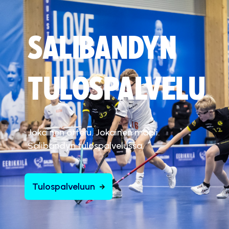
SALIBANDYN
TULOSPALVELU
Jokainen ottelu. Jokainen maali.
Salibandyn tulospalvelussa.
Tulospalveluun