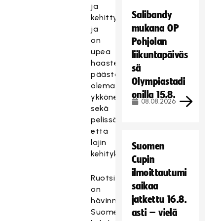
ja
Salibandy
kehittyä,
mukana OP
ja
on
Pohjolan
upea
liikuntapäiväs
haaste
sä
päästä
Olympiastadi
olemaan
onilla 15.8.
ykkönen
08.08.2026
sekä
pelissä
että
lajin
Suomen
kehityksessä.
Cupin
ilmoittautumi
Ruotsi
saikaa
on
jatkettu 16.8.
hävinnyt
Suomelle
asti – vielä