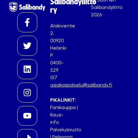
Salibandyliitto
Salibandyliitto
ry
2026
Alakiventie
2,
00920
Helsinki
P.
0400-
529
017
asiakaspalvelu@salibandy.fi
PIKALINKIT:
Fanikauppa
|
Kausi-
info
Palvelusivusto
|
Pelipassit