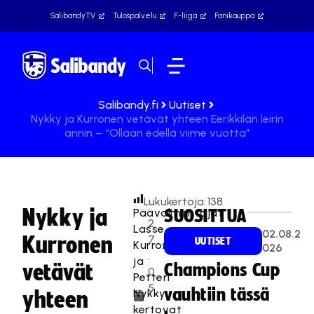
SalibandyTV
Tulospalvelu
F-liiga
Fanikauppa
Salibandy.fi
Uutiset
Nykky ja Kurronen vetävät yhteen Eerikkilän leirin
annin – “Ollaan edellä viime vuotta”
Lukukertoja:
138
Nykky ja
Päävalmentajat
SUOSITTUA
2
Lasse
02.08.2
Kurronen
7
UUTISET
Kurronen
026
.
ja
vetävät
Champions Cup
0
Petteri
5
vauhtiin tässä
Nykky
yhteen
.
kertovat