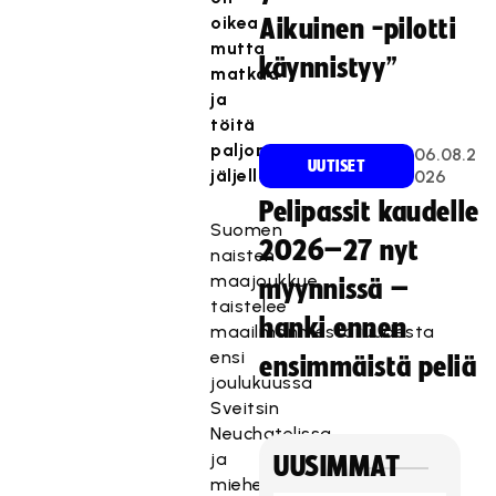
oikea
Aikuinen -pilotti
T
mutta
käynnistyy”
ä
matkaa
m
ja
ä
töitä
s
paljon
06.08.2
i
UUTISET
jäljellä.
026
s
Pelipassit kaudelle
ä
Suomen
T
l
2026–27 nyt
naisten
ä
t
maajoukkue
myynnissä –
m
ö
taistelee
ä
o
hanki ennen
maailmanmestaruudesta
s
n
ensi
i
ensimmäistä peliä
e
joulukuussa
s
s
Sveitsin
ä
t
Neuchatelissa
l
e
ja
UUSIMMAT
t
t
miehet
ö