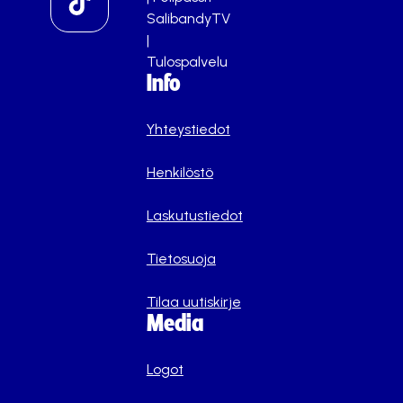
SalibandyTV
|
Tulospalvelu
Info
Yhteystiedot
Henkilöstö
Laskutustiedot
Tietosuoja
Tilaa uutiskirje
Media
Logot