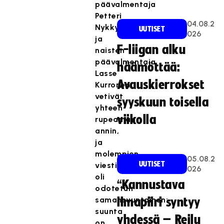
päävalmentaja
Petteri
04.08.2
Nykky
UUTISET
026
ja
F-liigan alku
naisten
päävalmentaja
häämöttää:
Lasse
Avauskierrokset
Kurronen
vetivät
syyskuun toisella
yhteen
viikolla
rupeaman
annin,
ja
molempien
05.08.2
UUTISET
viesti
026
oli
“Kannustava
odotetun
samansuuntainen:
ilmapiiri syntyy
suunta
yhdessä – Reilu
on