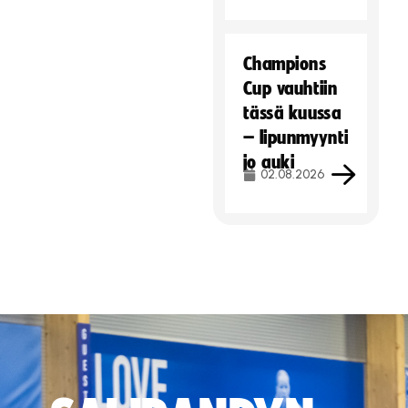
Champions
Cup vauhtiin
tässä kuussa
– lipunmyynti
jo auki
02.08.2026