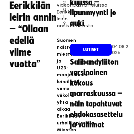
kuussa –
2
Eerikkilän
videohaastatteluissa
0
lipunmyynti jo
Eerikkilän-
leirin annin
1
leirin
auki
9
onnistumisesta.
– “Ollaan
edellä
Suomen
04.08.2
naisten,
viime
UUTISET
026
miesten
ja
Salibandyliiton
vuotta”
U23-
varsinainen
maajoukkueet
leireilivät
kokous
viime
marraskuussa –
viikolla
yhtä
näin tapahtuvat
aikaa
ehdokasasettelu
Eerikkilän
urheiluopistolla.
ja valinnat
Miesten