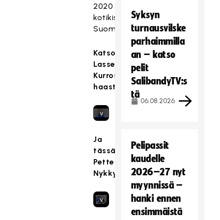
t
2020
o
y
Syksyn
kotikisoissa
n
,
turnausvilske
Suomessa.
e
k
parhaimmilla
s
o
Katso
t
an – katso
s
Lasse
e
pelit
k
Kurrosen
t
a
SalibandyTV:s
haastattelu:
t
s
tä
y
06.08.2026
e
,
v
k
a
o
a
Ja
s
Pelipassit
t
tässä
k
kaudelle
ii
Petteri
a
m
2026–27 nyt
Nykky:
s
a
myynnissä –
e
r
hanki ennen
v
k
ensimmäistä
a
k