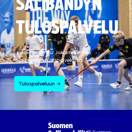
SALIBANDYN
TULOSPALVELU
Jokainen ottelu. Jokainen maali.
Salibandyn tulospalvelussa.
Tulospalveluun
Suomen
© Suomen